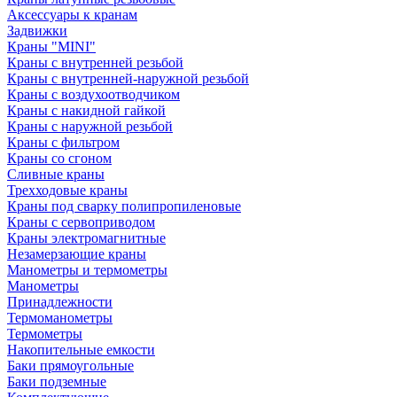
Аксессуары к кранам
Задвижки
Краны "MINI"
Краны с внутренней резьбой
Краны с внутренней-наружной резьбой
Краны с воздухоотводчиком
Краны с накидной гайкой
Краны с наружной резьбой
Краны с фильтром
Краны со сгоном
Сливные краны
Трехходовые краны
Краны под сварку полипропиленовые
Краны с сервоприводом
Краны электромагнитные
Незамерзающие краны
Манометры и термометры
Манометры
Принадлежности
Термоманометры
Термометры
Накопительные емкости
Баки прямоугольные
Баки подземные