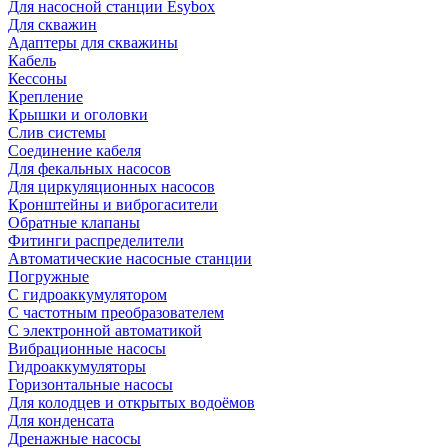
Для насосной станции Esybox
Для скважин
Адаптеры для скважины
Кабель
Кессоны
Крепление
Крышки и оголовки
Слив системы
Соединение кабеля
Для фекальных насосов
Для циркуляционных насосов
Кронштейны и виброгасители
Обратные клапаны
Фитинги распределители
Автоматические насосные станции
Погружные
С гидроаккумулятором
С частотным преобразователем
С электронной автоматикой
Вибрационные насосы
Гидроаккумуляторы
Горизонтальные насосы
Для колодцев и открытых водоёмов
Для конденсата
Дренажные насосы