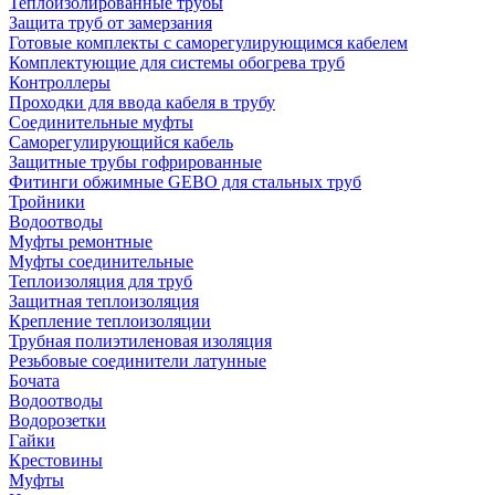
Теплоизолированные трубы
Защита труб от замерзания
Готовые комплекты с саморегулирующимся кабелем
Комплектующие для системы обогрева труб
Контроллеры
Проходки для ввода кабеля в трубу
Соединительные муфты
Саморегулирующийся кабель
Защитные трубы гофрированные
Фитинги обжимные GEBO для стальных труб
Тройники
Водоотводы
Муфты ремонтные
Муфты соединительные
Теплоизоляция для труб
Защитная теплоизоляция
Крепление теплоизоляции
Трубная полиэтиленовая изоляция
Резьбовые соединители латунные
Бочата
Водоотводы
Водорозетки
Гайки
Крестовины
Муфты