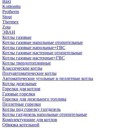
Baxi
Kotitonttu
Protherm
Stout
Thermex
Zota
ЭВАН
Котлы газовые
Котлы газовые напольные отопительные
Котлы газовые напольные+ГВС
Котлы газовые настенные отопительные
Котлы газовые настенные+ГВС
Котлы твердотопливные
Классические котлы
Полуавтоматические котлы
Автоматические угольные и пеллетные котлы
Котлы дизельные
Горелки для котлов
Газовые горелки
Горелки для дизельного топлива
Пеллетные горелки
Котлы под горелку газ/дизель
Котлы газ\дизель напольные отопительные
Комплектующие для котлов
Обвязка котельной