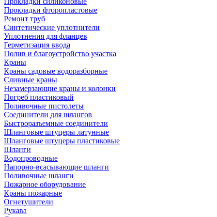
Прокладки силиконовые
Прокладки фторопластовые
Ремонт труб
Синтетические уплотнители
Уплотнения для фланцев
Герметизация ввода
Полив и благоустройство участка
Краны
Краны садовые водоразборные
Сливные краны
Незамерзающие краны и колонки
Погреб пластиковый
Поливочные пистолеты
Соединители для шлангов
Быстроразъемные соединители
Шланговые штуцеры латунные
Шланговые штуцеры пластиковые
Шланги
Водопроводные
Напорно-всасывающие шланги
Поливочные шланги
Пожарное оборудование
Краны пожарные
Огнетушители
Рукава