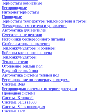
Термостаты комнатные
Беспроводные
Интернет термостаты
Проводные
Термостаты температуры теплоносителя и трубы
Трехходовые смесители и управление
Автоматика для вентилей
Смесительные вентили
Источники бесперебойного питания
Стабилизаторы напряжения
Теплоаккумуляторы и бойлеры
Бойлеры косвенного нагрева
Теплоаккумуляторы
Теплоносители
Отопление Теплый пол
Водяной теплый пол
Автоматика системы теплый пол
Регулирование по температуре воздуха
Система Berg
Беспроводная система с интернет доступом
Проводная система
Система Kromwell
Система Salus iT600
Система Salus проводная
Система Tech