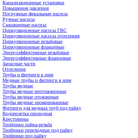
Канализационные установки
Повышения давления
Погружные фекальные насосы
Ручные насосы
Скважинные насосы
Циркуляционные насосы ГВС
Циркуляционные насосы отопления
Циркуляционные резьбовые
Циркуляционные фланцевые
Энергоэффективные резьбовые
Энергоэффективные фланцевые
Запасные части
Отопление
Трубы и фитинги к ним
Медные трубы и фитинги к ним
Трубы медные
Трубы медные неотожженные
Трубы медные отожженые
Трубы медные хромированные
Фитинги для медных труб под пайку
Водорозетка проходная
Крестовины
Тройники пайка-резьба
Тройники переходные под пайку
Тройники под пайку