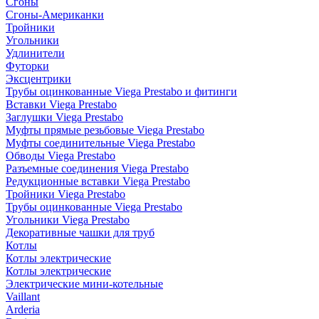
Сгоны
Сгоны-Американки
Тройники
Угольники
Удлинители
Футорки
Эксцентрики
Трубы оцинкованные Viega Prestabo и фитинги
Вставки Viega Prestabo
Заглушки Viega Prestabo
Муфты прямые резьбовые Viega Prestabo
Муфты соединительные Viega Prestabo
Обводы Viega Prestabo
Разъемные соединения Viega Prestabo
Редукционные вставки Viega Prestabo
Тройники Viega Prestabo
Трубы оцинкованные Viega Prestabo
Угольники Viega Prestabo
Декоративные чашки для труб
Котлы
Котлы электрические
Котлы электрические
Электрические мини-котельные
Vaillant
Arderia