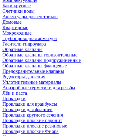
Комплектующие
Баки круглые
Счетчики воды
Аксессуары для счетчиков
Домовые
Квартирные
Мокроходные
Трубопроводная арматура
Гасители гидроудара
Обратные клапаны
Обратные клапаны горизонтальные
Обратные клапаны подпружиненные
Обратные клапаны фланцевые
Предохранительные клапаны
Редукторы давления
Уплотнительные материалы
Анаэробные герметики для резьбы
Лён и паста
Прокладки
Прокладки для кранбуксы
Прокладки для фланцев
Прокладки круглого сечения
Прокладки плоские паронит
Прокладки плоские резиновые
Прокладки плоские Фибра