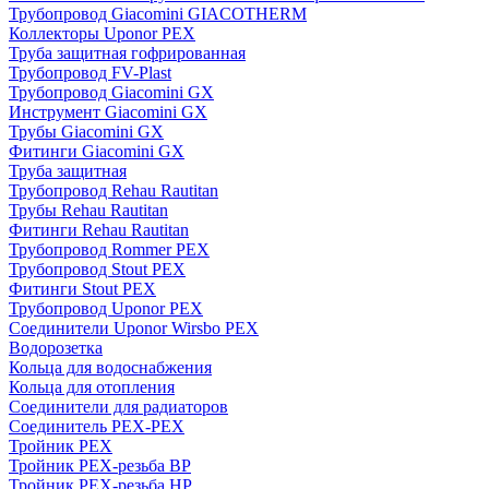
Трубопровод Giacomini GIACOTHERM
Коллекторы Uponor PEX
Труба защитная гофрированная
Трубопровод FV-Plast
Трубопровод Giacomini GX
Инструмент Giacomini GX
Трубы Giacomini GX
Фитинги Giacomini GX
Труба защитная
Трубопровод Rehau Rautitan
Трубы Rehau Rautitan
Фитинги Rehau Rautitan
Трубопровод Rommer PEX
Трубопровод Stout PEX
Фитинги Stout PEX
Трубопровод Uponor PEX
Соединители Uponor Wirsbo PEX
Водорозетка
Кольца для водоснабжения
Кольца для отопления
Соединители для радиаторов
Соединитель PEX-PEX
Тройник PEX
Тройник PEX-резьба ВР
Тройник PEX-резьба НР