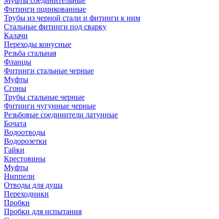
Муфты соединительные
Фитинги оцинкованные
Трубы из черной стали и фитинги к ним
Стальные фитинги под сварку
Калачи
Переходы конусные
Резьба стальная
Фланцы
Фитинги стальные черные
Муфты
Сгоны
Трубы стальные черные
Фитинги чугунные черные
Резьбовые соединители латунные
Бочата
Водоотводы
Водорозетки
Гайки
Крестовины
Муфты
Ниппели
Отводы для душа
Переходники
Пробки
Пробки для испытания