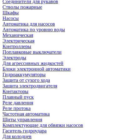
Соединители для рукавов
Стволы пожарные
Шкафы
Насосы
Автоматика для насосов
Автоматика по уровню воды
Механическая
Электрическая
Контроллеры
Поплавковые выключатели
Электроды
Для агрессивных жидкостей
Блоки электронной автоматики
Гидроаккумуляторы
Защита от сухого хода
Защита электродвигателя
Контакторы
Плавный пуск
Реле давления
Реле протока
Частотная автоматика
Щиты управления
Комплектующие для обвязки насосов
Гаситель гидроудара
Для колодцев