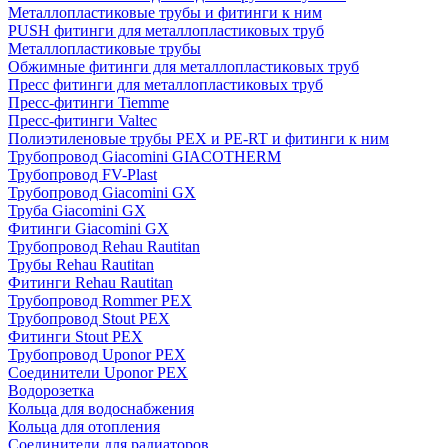
Металлопластиковые трубы и фитинги к ним
PUSH фитинги для металлопластиковых труб
Металлопластиковые трубы
Обжимные фитинги для металлопластиковых труб
Пресс фитинги для металлопластиковых труб
Пресс-фитинги Tiemme
Пресс-фитинги Valtec
Полиэтиленовые трубы PEX и PE-RT и фитинги к ним
Трубопровод Giacomini GIACOTHERM
Трубопровод FV-Plast
Трубопровод Giacomini GX
Труба Giacomini GX
Фитинги Giacomini GX
Трубопровод Rehau Rautitan
Трубы Rehau Rautitan
Фитинги Rehau Rautitan
Трубопровод Rommer PEX
Трубопровод Stout PEX
Фитинги Stout PEX
Трубопровод Uponor PEX
Соединители Uponor PEX
Водорозетка
Кольца для водоснабжения
Кольца для отопления
Соединители для радиаторов