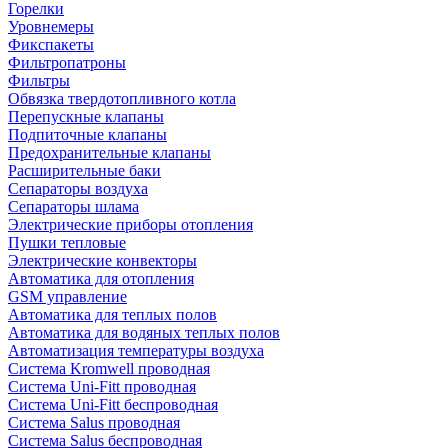
Горелки
Уровнемеры
Фикспакеты
Фильтропатроны
Фильтры
Обвязка твердотопливного котла
Перепускные клапаны
Подпиточные клапаны
Предохранительные клапаны
Расширительные баки
Сепараторы воздуха
Сепараторы шлама
Электрические приборы отопления
Пушки тепловые
Электрические конвекторы
Автоматика для отопления
GSM управление
Автоматика для теплых полов
Автоматика для водяных теплых полов
Автоматизация температуры воздуха
Система Kromwell проводная
Система Uni-Fitt проводная
Система Uni-Fitt беспроводная
Система Salus проводная
Система Salus беспроводная