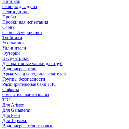
Ниппели
Отводы для душа
Переходники
Пробки
Пробки для испытания
Сгоны
Сгоны-Американки
Тройники
Угольники
Удлинители
Футорки
Эксцентрики
Декоративные чашки для труб
Водонагреватели
Арматура для водонагревателей
Группы безопасности
Расширительные баки ГВС
Сифоны
Смесительные клапаны
ТЭН
Для Ariston
Для Garanterm
Для Реал
Для Термекс
Водонагреватели газовые