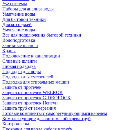
УФ системы
Наборы для анализа воды
Умягчение воды
Для бытовой техники
Для коттеджей
Умягчение воды
Все для подключения бытовой техники
Водоподготовка
Заливные шланги
Краны
Подключение к канализации
Сливные шланги
Гибкая подводка
Подводка для воды
Подводка для смесителей
Подводка для стиральных машин
Защита от протечек
Защита от протечек WELROK
Защита от протечек GIDROLOCK
Защита от протечек Нептун
Защита труб от замерзания
Готовые комплекты с саморегулирующимся кабелем
Комплектующие для системы обогрева труб
Контроллеры
Проходки для ввода кабеля в трубу