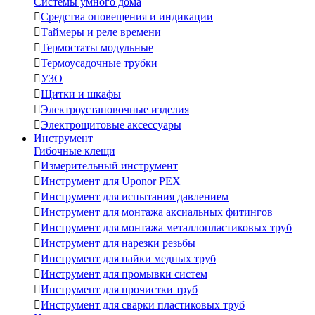
Системы умного дома

Средства оповещения и индикации

Таймеры и реле времени

Термостаты модульные

Термоусадочные трубки

УЗО

Щитки и шкафы

Электроустановочные изделия

Электрощитовые аксессуары
Инструмент
Гибочные клещи

Измерительный инструмент

Инструмент для Uponor PEX

Инструмент для испытания давлением

Инструмент для монтажа аксиальных фитингов

Инструмент для монтажа металлопластиковых труб

Инструмент для нарезки резьбы

Инструмент для пайки медных труб

Инструмент для промывки систем

Инструмент для прочистки труб

Инструмент для сварки пластиковых труб