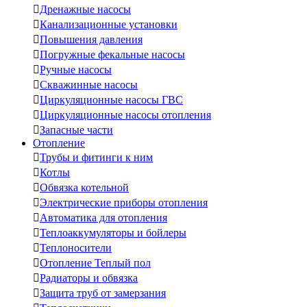

Дренажные насосы

Канализационные установки

Повышения давления

Погружные фекальные насосы

Ручные насосы

Скважинные насосы

Циркуляционные насосы ГВС

Циркуляционные насосы отопления

Запасные части
Отопление

Трубы и фитинги к ним

Котлы

Обвязка котельной

Электрические приборы отопления

Автоматика для отопления

Теплоаккумуляторы и бойлеры

Теплоносители

Отопление Теплый пол

Радиаторы и обвязка

Защита труб от замерзания