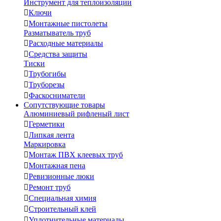
Инструмент для теплоизоляции

Ключи

Монтажные пистолеты
Разматыватель труб

Расходные материалы

Средства защиты
Тиски

Трубогибы

Труборезы

Фаскосниматели
Сопутствующие товары
Алюминиевый рифленый лист

Герметики

Липкая лента
Маркировка

Монтаж ПВХ клеевых труб

Монтажная пена

Ревизионные люки

Ремонт труб

Специальная химия

Строительный клей

Уплотнительные материалы