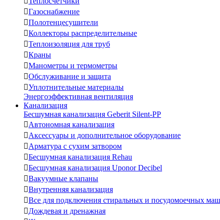

Теплосчетчики

Газоснабжение

Полотенцесушители

Коллекторы распределительные

Теплоизоляция для труб

Краны

Манометры и термометры

Обслуживание и защита

Уплотнительные материалы
Энергоэффективная вентиляция
Канализация
Бесшумная канализация Geberit Silent-PP

Автономная канализация

Аксессуары и дополнительное оборудование

Арматура с сухим затвором

Бесшумная канализация Rehau

Бесшумная канализация Uponor Decibel

Вакуумные клапаны

Внутренняя канализация

Все для подключения стиральных и посудомоечных ма

Дождевая и дренажная