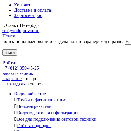
Контакты
Доставка и оплата
Задать вопрос
г. Санкт-Петербург
sm@vodoprovod.ru
Поиск
поиск по наименованию раздела или товара
переход в раздел
Войти
+7 (812) 350-45-25
заказать звонок
в корзине
:
товаров
в закладках
:
товаров
Водоснабжение

Трубы и фитинги к ним

Водонагреватели

Водоподготовка и фильтрация

Все для подключения бытовой техники

Гибкая подводка