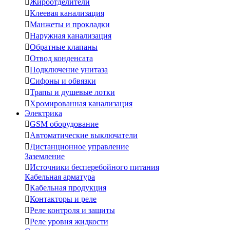

Жироотделители

Клеевая канализация

Манжеты и прокладки

Наружная канализация

Обратные клапаны

Отвод конденсата

Подключение унитаза

Сифоны и обвязки

Трапы и душевые лотки

Хромированная канализация
Электрика

GSM оборудование

Автоматические выключатели

Дистанционное управление
Заземление

Источники бесперебойного питания
Кабельная арматура

Кабельная продукция

Контакторы и реле

Реле контроля и защиты

Реле уровня жидкости