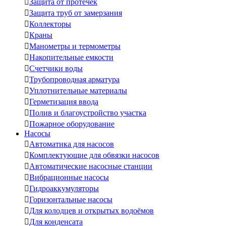

Защита от протечек

Защита труб от замерзания

Коллекторы

Краны

Манометры и термометры

Накопительные емкости

Счетчики воды

Трубопроводная арматура

Уплотнительные материалы

Герметизация ввода

Полив и благоустройство участка

Пожарное оборудование
Насосы

Автоматика для насосов

Комплектующие для обвязки насосов

Автоматические насосные станции

Вибрационные насосы

Гидроаккумуляторы

Горизонтальные насосы

Для колодцев и открытых водоёмов

Для конденсата