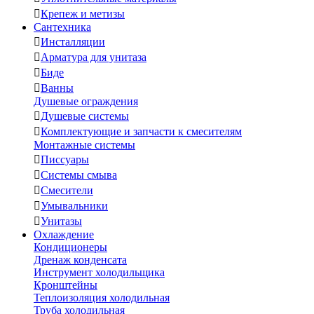

Крепеж и метизы
Сантехника

Инсталляции

Арматура для унитаза

Биде

Ванны
Душевые ограждения

Душевые системы

Комплектующие и запчасти к смесителям
Монтажные системы

Писсуары

Системы смыва

Смесители

Умывальники

Унитазы
Охлаждение
Кондиционеры
Дренаж конденсата
Инструмент холодильщика
Кронштейны
Теплоизоляция холодильная
Труба холодильная