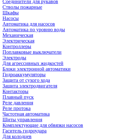
Соединители для рукавов
Стволы пожарные
Шкафы
Насосы
Автоматика для насосов
Автоматика по уровню воды
Механическая
Электрическая
Контроллеры
Поплавковые выключатели
Электроды
Для агрессивных жидкостей
Блоки электронной автоматики
Гидроаккумуляторы
Защита от сухого хода
Защита электродвигателя
Контакторы
Плавный пуск
Реле давления
Реле протока
Частотная автоматика
Щиты управления
Комплектующие для обвязки насосов
Гаситель гидроудара
Для колодцев