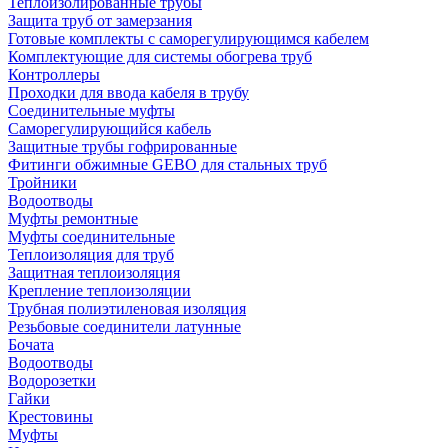
Теплоизолированные трубы
Защита труб от замерзания
Готовые комплекты с саморегулирующимся кабелем
Комплектующие для системы обогрева труб
Контроллеры
Проходки для ввода кабеля в трубу
Соединительные муфты
Саморегулирующийся кабель
Защитные трубы гофрированные
Фитинги обжимные GEBO для стальных труб
Тройники
Водоотводы
Муфты ремонтные
Муфты соединительные
Теплоизоляция для труб
Защитная теплоизоляция
Крепление теплоизоляции
Трубная полиэтиленовая изоляция
Резьбовые соединители латунные
Бочата
Водоотводы
Водорозетки
Гайки
Крестовины
Муфты