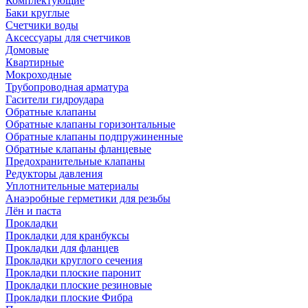
Комплектующие
Баки круглые
Счетчики воды
Аксессуары для счетчиков
Домовые
Квартирные
Мокроходные
Трубопроводная арматура
Гасители гидроудара
Обратные клапаны
Обратные клапаны горизонтальные
Обратные клапаны подпружиненные
Обратные клапаны фланцевые
Предохранительные клапаны
Редукторы давления
Уплотнительные материалы
Анаэробные герметики для резьбы
Лён и паста
Прокладки
Прокладки для кранбуксы
Прокладки для фланцев
Прокладки круглого сечения
Прокладки плоские паронит
Прокладки плоские резиновые
Прокладки плоские Фибра