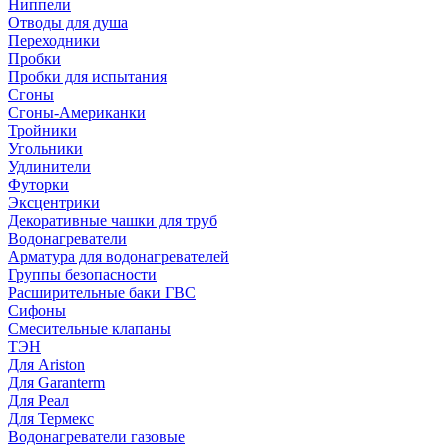
Ниппели
Отводы для душа
Переходники
Пробки
Пробки для испытания
Сгоны
Сгоны-Американки
Тройники
Угольники
Удлинители
Футорки
Эксцентрики
Декоративные чашки для труб
Водонагреватели
Арматура для водонагревателей
Группы безопасности
Расширительные баки ГВС
Сифоны
Смесительные клапаны
ТЭН
Для Ariston
Для Garanterm
Для Реал
Для Термекс
Водонагреватели газовые