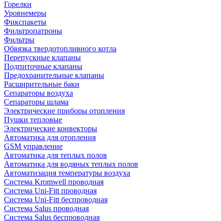
Горелки
Уровнемеры
Фикспакеты
Фильтропатроны
Фильтры
Обвязка твердотопливного котла
Перепускные клапаны
Подпиточные клапаны
Предохранительные клапаны
Расширительные баки
Сепараторы воздуха
Сепараторы шлама
Электрические приборы отопления
Пушки тепловые
Электрические конвекторы
Автоматика для отопления
GSM управление
Автоматика для теплых полов
Автоматика для водяных теплых полов
Автоматизация температуры воздуха
Система Kromwell проводная
Система Uni-Fitt проводная
Система Uni-Fitt беспроводная
Система Salus проводная
Система Salus беспроводная