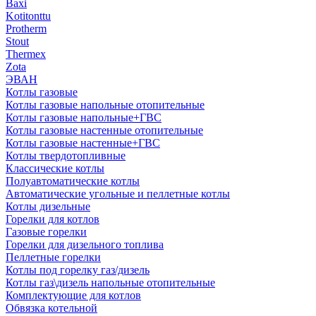
Baxi
Kotitonttu
Protherm
Stout
Thermex
Zota
ЭВАН
Котлы газовые
Котлы газовые напольные отопительные
Котлы газовые напольные+ГВС
Котлы газовые настенные отопительные
Котлы газовые настенные+ГВС
Котлы твердотопливные
Классические котлы
Полуавтоматические котлы
Автоматические угольные и пеллетные котлы
Котлы дизельные
Горелки для котлов
Газовые горелки
Горелки для дизельного топлива
Пеллетные горелки
Котлы под горелку газ/дизель
Котлы газ\дизель напольные отопительные
Комплектующие для котлов
Обвязка котельной