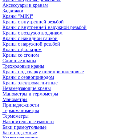
Аксессуары к кранам
Задвижки
Краны "MINI"
Краны с внутренней резьбой
Краны с внутренней-наружной резьбой
Краны с воздухоотводчиком
Краны с накидной гайкой
Краны с наружной резьбой
Краны с фильтром
Краны со сгоном
Сливные краны
Трехходовые краны
Краны под сварку полипропиленовые
Краны с сервоприводом
Краны электромагнитные
Незамерзающие краны
Манометры и термометры
Манометры
Принадлежности
Термоманометры
Термометры
Накопительные емкости
Баки прямоугольные
Баки подземные