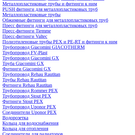
Металлопластиковые трубы и фитинги к ним
PUSH фитинги для металлопластиковых труб
Металлопластиковые трубы
Обжимные фитинги для металлопластиковых труб
Пресс фитинги для металлопластиковых труб
Пресс-фитинги Tiemme
Пресс-фитинги Valtec
Полиэтиленовые трубы PEX и PE-RT и фитинги к ним
Трубопровод Giacomini GIACOTHERM
Трубопровод FV-Plast
Трубопровод Giacomini GX
Труба Giacomini GX
Фитинги Giacomini GX
Трубопровод Rehau Rautitan
Трубы Rehau Rautitan
Фитинги Rehau Rautitan
Трубопровод Rommer PEX
Трубопровод Stout PEX
Фитинги Stout PEX
Трубопровод Uponor PEX
Соединители Uponor PEX
Водорозетка
Кольца для водоснабжения
Кольца для отопления
Соединители для радиаторов