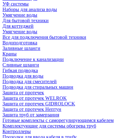
УФ системы
Наборы для анализа воды
Умягчение воды
Для бытовой техники
Для коттеджей
Умягчение воды
Все для подключения бытовой техники
Водоподготовка
Заливные шланги
Краны
Подключение к канализации
Сливные шланги
Гибкая подводка
Подводка для воды
Подводка для смесителей
Подводка для стиральных машин
Защита от протечек
Защита от протечек WELROK
Защита от протечек GIDROLOCK
Защита от протечек Нептун
Защита труб от замерзания
Готовые комплекты с саморегулирующимся кабелем
Комплектующие для системы обогрева труб
Контроллеры
Проходки для ввода кабеля в трубу