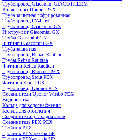
Трубопровод Giacomini GIACOTHERM
Коллекторы Uponor PEX
Труба защитная гофрированная
Трубопровод FV-Plast
Трубопровод Giacomini GX
Инструмент Giacomini GX
Трубы Giacomini GX
Фитинги Giacomini GX
Труба защитная
Трубопровод Rehau Rautitan
Трубы Rehau Rautitan
Фитинги Rehau Rautitan
Трубопровод Rommer PEX
Трубопровод Stout PEX
Фитинги Stout PEX
Трубопровод Uponor PEX
Соединители Uponor Wirsbo PEX
Водорозетка
Кольца для водоснабжения
Кольца для отопления
Соединители для радиаторов
Соединитель PEX-PEX
Тройник PEX
Тройник PEX-резьба ВР
Тройник PEX-резьба НР