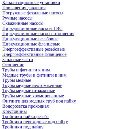
Канализационные установки
Повышения давления
Погружные фекальные насосы
Ручные насосы
Скважинные насосы
Циркуляционные насосы ГВС
Циркуляционные насосы отопления
Циркуляционные резьбовые
Циркуляционные фланцевые
Энергоэффективные резьбовые
Энергоэффективные фланцевые
Запасные части
Отопление
Трубы и фитинги к ним
Медные трубы и фитинги к ним
Трубы медные
Трубы медные неотожженные
Трубы медные отожженые
Трубы медные хромированные
Фитинги для медных труб под пайку
Водорозетка проходная
Крестовины
Тройники пайка-резьба
Тройники переходные под пайку
Тройники под пайку