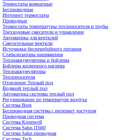
Термостаты комнатные
Беспроводные
Интернет термостаты
Проводные
Термостаты температуры теплоносителя и трубы
Трехходовые смесители и управление
Автоматика для вентилей
Смесительные вентили
Источники бесперебойного питания
Стабилизаторы напряжения
Теплоаккумуляторы и бойлеры
Бойлеры косвенного нагрева
Теплоаккумуляторы
Теплоносители
Отопление Теплый пол
Водяной теплый пол
Автоматика системы теплый пол
Регулирование по температуре воздуха
Система Berg
Беспроводная система с интернет доступом
Проводная система
Система Kromwell
Система Salus iT600
Система Salus проводная
Система Tech