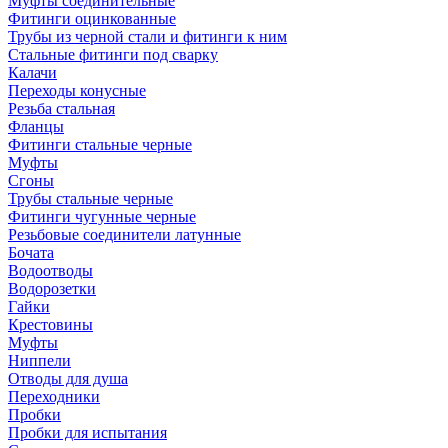
Муфты соединительные
Фитинги оцинкованные
Трубы из черной стали и фитинги к ним
Стальные фитинги под сварку
Калачи
Переходы конусные
Резьба стальная
Фланцы
Фитинги стальные черные
Муфты
Сгоны
Трубы стальные черные
Фитинги чугунные черные
Резьбовые соединители латунные
Бочата
Водоотводы
Водорозетки
Гайки
Крестовины
Муфты
Ниппели
Отводы для душа
Переходники
Пробки
Пробки для испытания