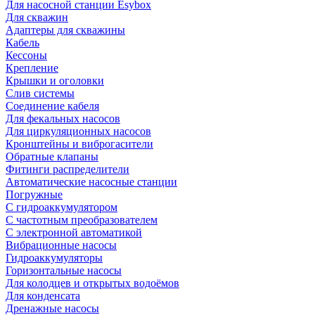
Для насосной станции Esybox
Для скважин
Адаптеры для скважины
Кабель
Кессоны
Крепление
Крышки и оголовки
Слив системы
Соединение кабеля
Для фекальных насосов
Для циркуляционных насосов
Кронштейны и виброгасители
Обратные клапаны
Фитинги распределители
Автоматические насосные станции
Погружные
С гидроаккумулятором
С частотным преобразователем
С электронной автоматикой
Вибрационные насосы
Гидроаккумуляторы
Горизонтальные насосы
Для колодцев и открытых водоёмов
Для конденсата
Дренажные насосы