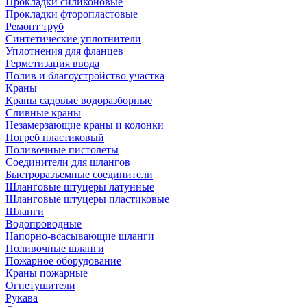
Прокладки силиконовые
Прокладки фторопластовые
Ремонт труб
Синтетические уплотнители
Уплотнения для фланцев
Герметизация ввода
Полив и благоустройство участка
Краны
Краны садовые водоразборные
Сливные краны
Незамерзающие краны и колонки
Погреб пластиковый
Поливочные пистолеты
Соединители для шлангов
Быстроразъемные соединители
Шланговые штуцеры латунные
Шланговые штуцеры пластиковые
Шланги
Водопроводные
Напорно-всасывающие шланги
Поливочные шланги
Пожарное оборудование
Краны пожарные
Огнетушители
Рукава