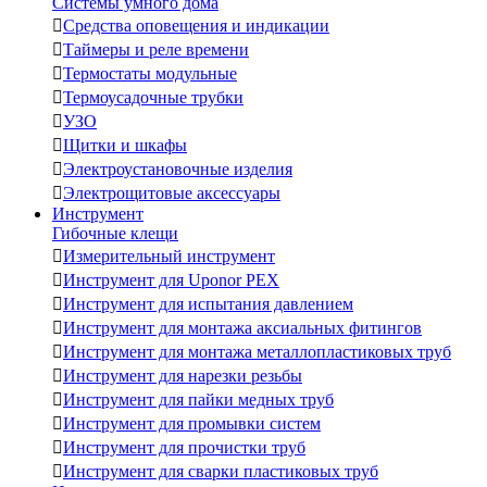
Системы умного дома

Средства оповещения и индикации

Таймеры и реле времени

Термостаты модульные

Термоусадочные трубки

УЗО

Щитки и шкафы

Электроустановочные изделия

Электрощитовые аксессуары
Инструмент
Гибочные клещи

Измерительный инструмент

Инструмент для Uponor PEX

Инструмент для испытания давлением

Инструмент для монтажа аксиальных фитингов

Инструмент для монтажа металлопластиковых труб

Инструмент для нарезки резьбы

Инструмент для пайки медных труб

Инструмент для промывки систем

Инструмент для прочистки труб

Инструмент для сварки пластиковых труб