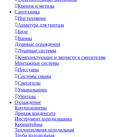

Крепеж и метизы
Сантехника

Инсталляции

Арматура для унитаза

Биде

Ванны
Душевые ограждения

Душевые системы

Комплектующие и запчасти к смесителям
Монтажные системы

Писсуары

Системы смыва

Смесители

Умывальники

Унитазы
Охлаждение
Кондиционеры
Дренаж конденсата
Инструмент холодильщика
Кронштейны
Теплоизоляция холодильная
Труба холодильная