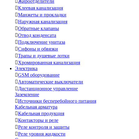

Жироотделители

Клеевая канализация

Манжеты и прокладки

Наружная канализация

Обратные клапаны

Отвод конденсата

Подключение унитаза

Сифоны и обвязки

Трапы и душевые лотки

Хромированная канализация
Электрика

GSM оборудование

Автоматические выключатели

Дистанционное управление
Заземление

Источники бесперебойного питания
Кабельная арматура

Кабельная продукция

Контакторы и реле

Реле контроля и защиты

Реле уровня жидкости