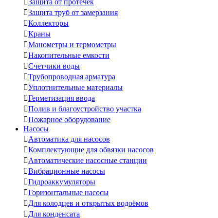

Защита от протечек

Защита труб от замерзания

Коллекторы

Краны

Манометры и термометры

Накопительные емкости

Счетчики воды

Трубопроводная арматура

Уплотнительные материалы

Герметизация ввода

Полив и благоустройство участка

Пожарное оборудование
Насосы

Автоматика для насосов

Комплектующие для обвязки насосов

Автоматические насосные станции

Вибрационные насосы

Гидроаккумуляторы

Горизонтальные насосы

Для колодцев и открытых водоёмов

Для конденсата