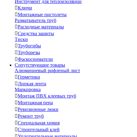
Инструмент для теплоизоляции

Ключи

Монтажные пистолеты
Разматыватель труб

Расходные материалы

Средства защиты
Тиски

Трубогибы

Труборезы

Фаскосниматели
Сопутствующие товары
Алюминиевый рифленый лист

Герметики

Липкая лента
Маркировка

Монтаж ПВХ клеевых труб

Монтажная пена

Ревизионные люки

Ремонт труб

Специальная химия

Строительный клей

Уплотнительные материалы