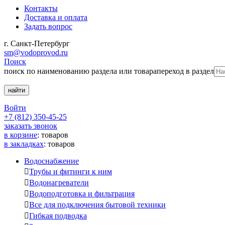
Контакты
Доставка и оплата
Задать вопрос
г. Санкт-Петербург
sm@vodoprovod.ru
Поиск
поиск по наименованию раздела или товара
переход в раздел
Войти
+7 (812) 350-45-25
заказать звонок
в корзине
:
товаров
в закладках
:
товаров
Водоснабжение

Трубы и фитинги к ним

Водонагреватели

Водоподготовка и фильтрация

Все для подключения бытовой техники

Гибкая подводка