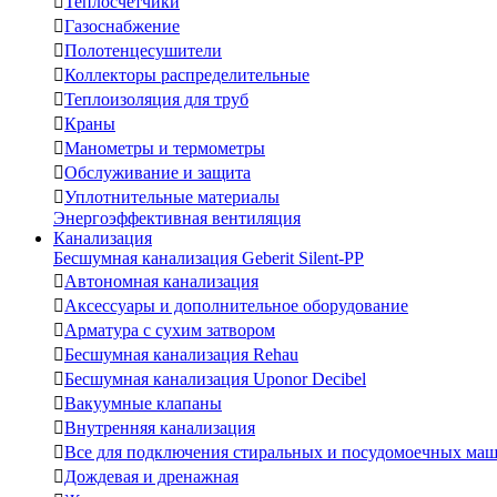

Теплосчетчики

Газоснабжение

Полотенцесушители

Коллекторы распределительные

Теплоизоляция для труб

Краны

Манометры и термометры

Обслуживание и защита

Уплотнительные материалы
Энергоэффективная вентиляция
Канализация
Бесшумная канализация Geberit Silent-PP

Автономная канализация

Аксессуары и дополнительное оборудование

Арматура с сухим затвором

Бесшумная канализация Rehau

Бесшумная канализация Uponor Decibel

Вакуумные клапаны

Внутренняя канализация

Все для подключения стиральных и посудомоечных ма

Дождевая и дренажная