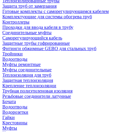
Теплоизолированные трубы
Защита труб от замерзания
Готовые комплекты с саморегулирующимся кабелем
Комплектующие для системы обогрева труб
Контроллеры
Проходки для ввода кабеля в трубу
Соединительные муфты
Саморегулирующийся кабель
Защитные трубы гофрированные
Фитинги обжимные GEBO для стальных труб
Тройники
Водоотводы
Муфты ремонтные
Муфты соединительные
Теплоизоляция для труб
Защитная теплоизоляция
Крепление теплоизоляции
Трубная полиэтиленовая изоляция
Резьбовые соединители латунные
Бочата
Водоотводы
Водорозетки
Гайки
Крестовины
Муфты