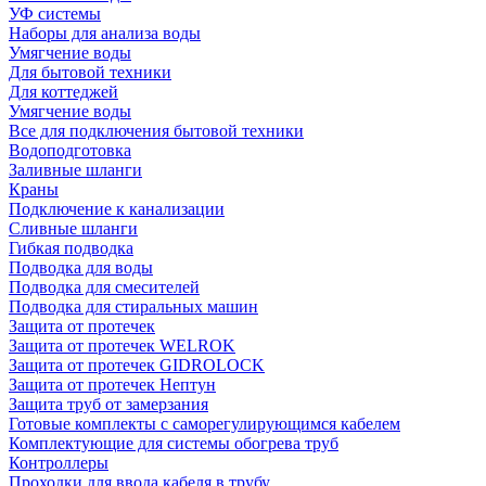
УФ системы
Наборы для анализа воды
Умягчение воды
Для бытовой техники
Для коттеджей
Умягчение воды
Все для подключения бытовой техники
Водоподготовка
Заливные шланги
Краны
Подключение к канализации
Сливные шланги
Гибкая подводка
Подводка для воды
Подводка для смесителей
Подводка для стиральных машин
Защита от протечек
Защита от протечек WELROK
Защита от протечек GIDROLOCK
Защита от протечек Нептун
Защита труб от замерзания
Готовые комплекты с саморегулирующимся кабелем
Комплектующие для системы обогрева труб
Контроллеры
Проходки для ввода кабеля в трубу