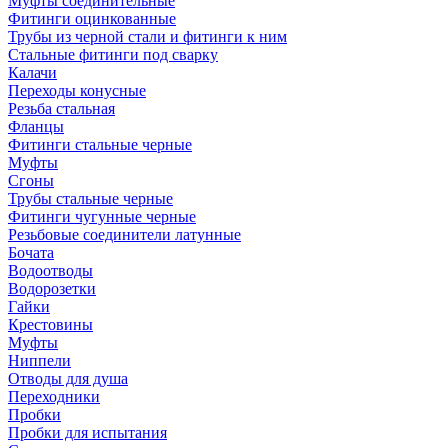
Муфты соединительные
Фитинги оцинкованные
Трубы из черной стали и фитинги к ним
Стальные фитинги под сварку
Калачи
Переходы конусные
Резьба стальная
Фланцы
Фитинги стальные черные
Муфты
Сгоны
Трубы стальные черные
Фитинги чугунные черные
Резьбовые соединители латунные
Бочата
Водоотводы
Водорозетки
Гайки
Крестовины
Муфты
Ниппели
Отводы для душа
Переходники
Пробки
Пробки для испытания