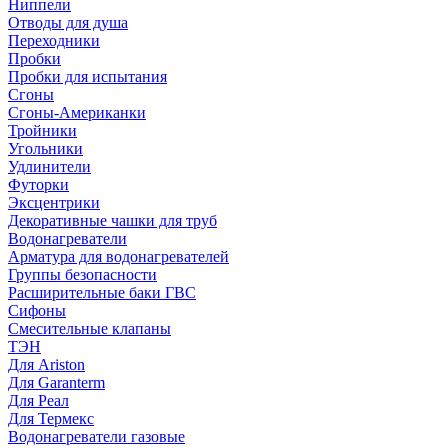
Ниппели
Отводы для душа
Переходники
Пробки
Пробки для испытания
Сгоны
Сгоны-Американки
Тройники
Угольники
Удлинители
Футорки
Эксцентрики
Декоративные чашки для труб
Водонагреватели
Арматура для водонагревателей
Группы безопасности
Расширительные баки ГВС
Сифоны
Смесительные клапаны
ТЭН
Для Ariston
Для Garanterm
Для Реал
Для Термекс
Водонагреватели газовые