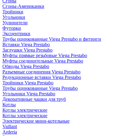
Сгоны
Сгоны-Американки
Тройники
Угольники
Удлинители
Футорки
Эксцентрики
Трубы оцинкованные Viega Prestabo и фитинги
Вставки Viega Prestabo
Заглушки Viega Prestabo
Муфты прямые резьбовые Viega Prestabo
Муфты соединительные Viega Prestabo
Обводы Viega Prestabo
Разъемные соединения Viega Prestabo
Редукционные вставки Viega Prestabo
Тройники Viega Prestabo
Трубы оцинкованные Viega Prestabo
Угольники Viega Prestabo
Декоративные чашки для труб
Котлы
Котлы электрические
Котлы электрические
Электрические мини-котельные
Vaillant
Arderia