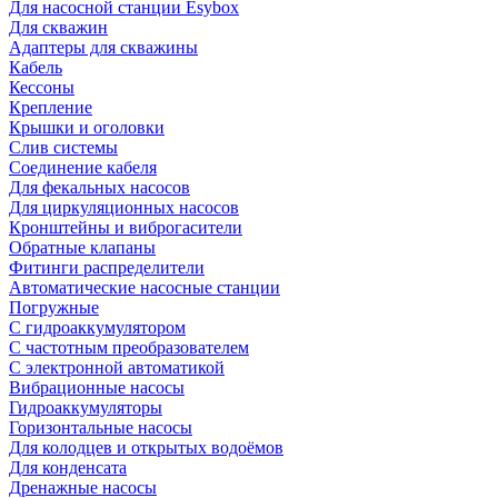
Для насосной станции Esybox
Для скважин
Адаптеры для скважины
Кабель
Кессоны
Крепление
Крышки и оголовки
Слив системы
Соединение кабеля
Для фекальных насосов
Для циркуляционных насосов
Кронштейны и виброгасители
Обратные клапаны
Фитинги распределители
Автоматические насосные станции
Погружные
С гидроаккумулятором
С частотным преобразователем
С электронной автоматикой
Вибрационные насосы
Гидроаккумуляторы
Горизонтальные насосы
Для колодцев и открытых водоёмов
Для конденсата
Дренажные насосы