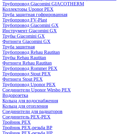
Трубопровод Giacomini GIACOTHERM
Коллекторы Uponor PEX
Труба защитная гофрированная
Трубопровод FV-Plast
Трубопровод Giacomini GX
Инструмент Giacomini GX
Трубы Giacomini GX
Фитинги Giacomini GX
Труба защитная
Трубопровод Rehau Rautitan
Трубы Rehau Rautitan
Фитинги Rehau Rautitan
Трубопровод Rommer PEX
Трубопровод Stout PEX
Фитинги Stout PEX
Трубопровод Uponor PEX
Соединители Uponor Wirsbo PEX
Водорозетка
Кольца для водоснабжения
Кольца для отопления
Соединители для радиаторов
Соединитель PEX-PEX
Тройник PEX
Тройник PEX-резьба ВР
Тройник PEX-резьба НР