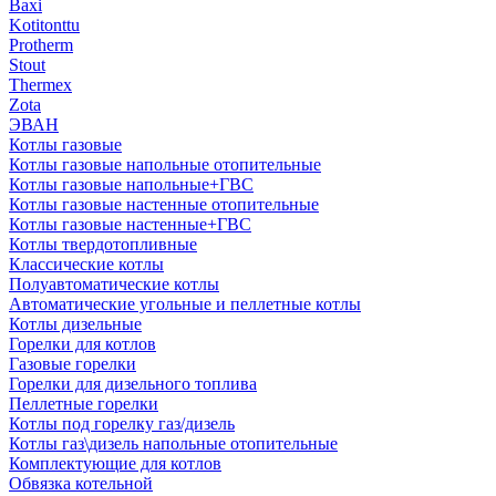
Baxi
Kotitonttu
Protherm
Stout
Thermex
Zota
ЭВАН
Котлы газовые
Котлы газовые напольные отопительные
Котлы газовые напольные+ГВС
Котлы газовые настенные отопительные
Котлы газовые настенные+ГВС
Котлы твердотопливные
Классические котлы
Полуавтоматические котлы
Автоматические угольные и пеллетные котлы
Котлы дизельные
Горелки для котлов
Газовые горелки
Горелки для дизельного топлива
Пеллетные горелки
Котлы под горелку газ/дизель
Котлы газ\дизель напольные отопительные
Комплектующие для котлов
Обвязка котельной