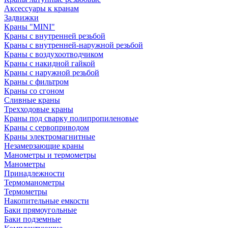
Аксессуары к кранам
Задвижки
Краны "MINI"
Краны с внутренней резьбой
Краны с внутренней-наружной резьбой
Краны с воздухоотводчиком
Краны с накидной гайкой
Краны с наружной резьбой
Краны с фильтром
Краны со сгоном
Сливные краны
Трехходовые краны
Краны под сварку полипропиленовые
Краны с сервоприводом
Краны электромагнитные
Незамерзающие краны
Манометры и термометры
Манометры
Принадлежности
Термоманометры
Термометры
Накопительные емкости
Баки прямоугольные
Баки подземные