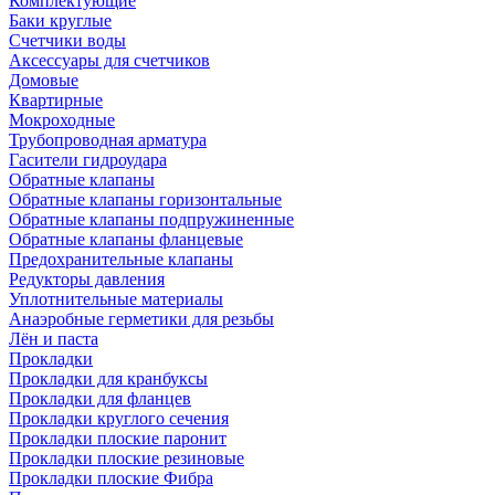
Комплектующие
Баки круглые
Счетчики воды
Аксессуары для счетчиков
Домовые
Квартирные
Мокроходные
Трубопроводная арматура
Гасители гидроудара
Обратные клапаны
Обратные клапаны горизонтальные
Обратные клапаны подпружиненные
Обратные клапаны фланцевые
Предохранительные клапаны
Редукторы давления
Уплотнительные материалы
Анаэробные герметики для резьбы
Лён и паста
Прокладки
Прокладки для кранбуксы
Прокладки для фланцев
Прокладки круглого сечения
Прокладки плоские паронит
Прокладки плоские резиновые
Прокладки плоские Фибра