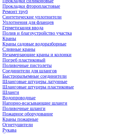
Прокладки силиконовые
Прокладки фторопластовые
Ремонт труб
Синтетические уплотнители
Уплотнения для фланцев
Герметизация ввода
Полив и благоустройство участка
Краны
Краны садовые водоразборные
Сливные краны
Незамерзающие краны и колонки
Погреб пластиковый
Поливочные пистолеты
Соединители для шлангов
Быстроразъемные соединители
Шланговые штуцеры латунные
Шланговые штуцеры пластиковые
Шланги
Водопроводные
Напорно-всасывающие шланги
Поливочные шланги
Пожарное оборудование
Краны пожарные
Огнетушители
Рукава