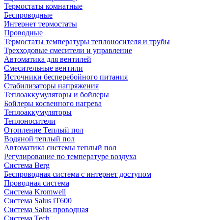
Термостаты комнатные
Беспроводные
Интернет термостаты
Проводные
Термостаты температуры теплоносителя и трубы
Трехходовые смесители и управление
Автоматика для вентилей
Смесительные вентили
Источники бесперебойного питания
Стабилизаторы напряжения
Теплоаккумуляторы и бойлеры
Бойлеры косвенного нагрева
Теплоаккумуляторы
Теплоносители
Отопление Теплый пол
Водяной теплый пол
Автоматика системы теплый пол
Регулирование по температуре воздуха
Система Berg
Беспроводная система с интернет доступом
Проводная система
Система Kromwell
Система Salus iT600
Система Salus проводная
Система Tech