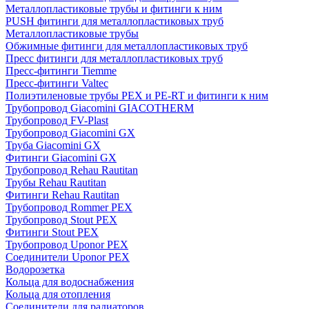
Металлопластиковые трубы и фитинги к ним
PUSH фитинги для металлопластиковых труб
Металлопластиковые трубы
Обжимные фитинги для металлопластиковых труб
Пресс фитинги для металлопластиковых труб
Пресс-фитинги Tiemme
Пресс-фитинги Valtec
Полиэтиленовые трубы PEX и PE-RT и фитинги к ним
Трубопровод Giacomini GIACOTHERM
Трубопровод FV-Plast
Трубопровод Giacomini GX
Труба Giacomini GX
Фитинги Giacomini GX
Трубопровод Rehau Rautitan
Трубы Rehau Rautitan
Фитинги Rehau Rautitan
Трубопровод Rommer PEX
Трубопровод Stout PEX
Фитинги Stout PEX
Трубопровод Uponor PEX
Соединители Uponor PEX
Водорозетка
Кольца для водоснабжения
Кольца для отопления
Соединители для радиаторов