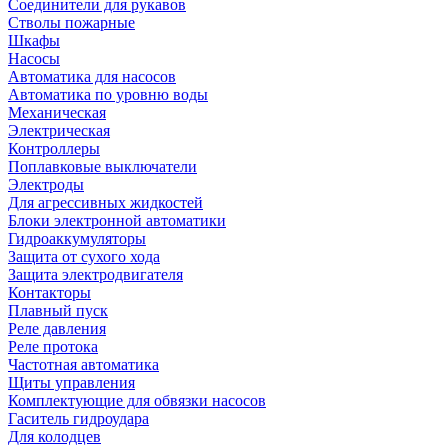
Соединители для рукавов
Стволы пожарные
Шкафы
Насосы
Автоматика для насосов
Автоматика по уровню воды
Механическая
Электрическая
Контроллеры
Поплавковые выключатели
Электроды
Для агрессивных жидкостей
Блоки электронной автоматики
Гидроаккумуляторы
Защита от сухого хода
Защита электродвигателя
Контакторы
Плавный пуск
Реле давления
Реле протока
Частотная автоматика
Щиты управления
Комплектующие для обвязки насосов
Гаситель гидроудара
Для колодцев