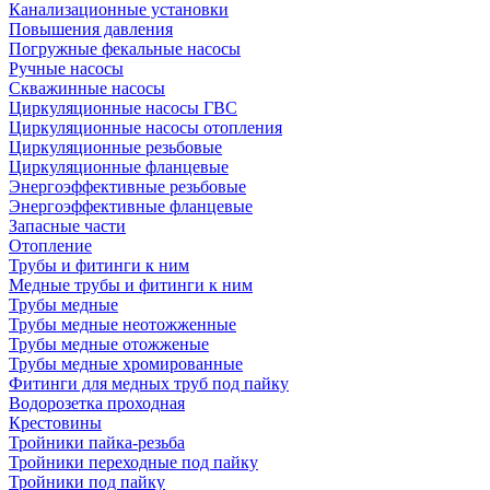
Канализационные установки
Повышения давления
Погружные фекальные насосы
Ручные насосы
Скважинные насосы
Циркуляционные насосы ГВС
Циркуляционные насосы отопления
Циркуляционные резьбовые
Циркуляционные фланцевые
Энергоэффективные резьбовые
Энергоэффективные фланцевые
Запасные части
Отопление
Трубы и фитинги к ним
Медные трубы и фитинги к ним
Трубы медные
Трубы медные неотожженные
Трубы медные отожженые
Трубы медные хромированные
Фитинги для медных труб под пайку
Водорозетка проходная
Крестовины
Тройники пайка-резьба
Тройники переходные под пайку
Тройники под пайку