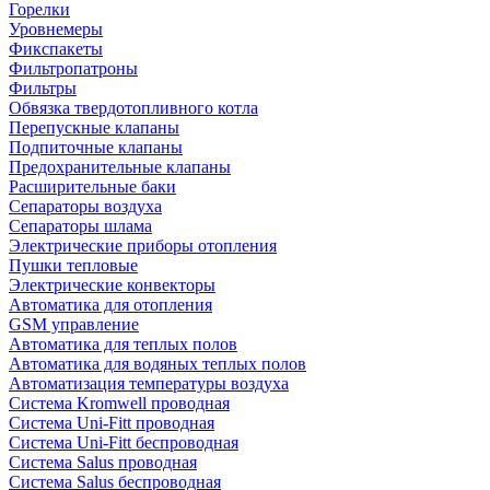
Горелки
Уровнемеры
Фикспакеты
Фильтропатроны
Фильтры
Обвязка твердотопливного котла
Перепускные клапаны
Подпиточные клапаны
Предохранительные клапаны
Расширительные баки
Сепараторы воздуха
Сепараторы шлама
Электрические приборы отопления
Пушки тепловые
Электрические конвекторы
Автоматика для отопления
GSM управление
Автоматика для теплых полов
Автоматика для водяных теплых полов
Автоматизация температуры воздуха
Система Kromwell проводная
Система Uni-Fitt проводная
Система Uni-Fitt беспроводная
Система Salus проводная
Система Salus беспроводная