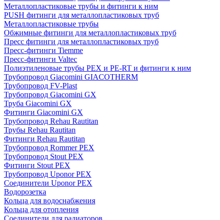
Металлопластиковые трубы и фитинги к ним
PUSH фитинги для металлопластиковых труб
Металлопластиковые трубы
Обжимные фитинги для металлопластиковых труб
Пресс фитинги для металлопластиковых труб
Пресс-фитинги Tiemme
Пресс-фитинги Valtec
Полиэтиленовые трубы PEX и PE-RT и фитинги к ним
Трубопровод Giacomini GIACOTHERM
Трубопровод FV-Plast
Трубопровод Giacomini GX
Труба Giacomini GX
Фитинги Giacomini GX
Трубопровод Rehau Rautitan
Трубы Rehau Rautitan
Фитинги Rehau Rautitan
Трубопровод Rommer PEX
Трубопровод Stout PEX
Фитинги Stout PEX
Трубопровод Uponor PEX
Соединители Uponor PEX
Водорозетка
Кольца для водоснабжения
Кольца для отопления
Соединители для радиаторов