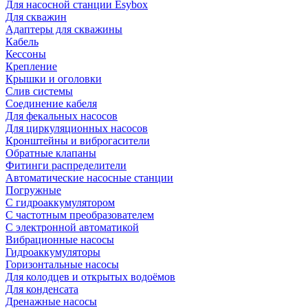
Для насосной станции Esybox
Для скважин
Адаптеры для скважины
Кабель
Кессоны
Крепление
Крышки и оголовки
Слив системы
Соединение кабеля
Для фекальных насосов
Для циркуляционных насосов
Кронштейны и виброгасители
Обратные клапаны
Фитинги распределители
Автоматические насосные станции
Погружные
С гидроаккумулятором
С частотным преобразователем
С электронной автоматикой
Вибрационные насосы
Гидроаккумуляторы
Горизонтальные насосы
Для колодцев и открытых водоёмов
Для конденсата
Дренажные насосы