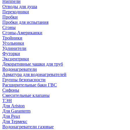
Ниппели
Отводы для душа
Переходники
Пробки
Пробки для испытания
Сгоны
Сгоны-Американки
Тройники
Угольники
Удлинители
Футорки
Эксцентрики
Декоративные чашки для труб
Водонагреватели
Арматура для водонагревателей
Группы безопасности
Расширительные баки ГВС
Сифоны
Смесительные клапаны
ТЭН
Для Ariston
Для Garanterm
Для Реал
Для Термекс
Водонагреватели газовые