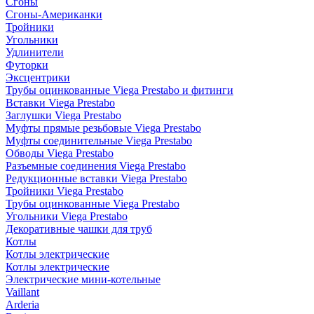
Сгоны
Сгоны-Американки
Тройники
Угольники
Удлинители
Футорки
Эксцентрики
Трубы оцинкованные Viega Prestabo и фитинги
Вставки Viega Prestabo
Заглушки Viega Prestabo
Муфты прямые резьбовые Viega Prestabo
Муфты соединительные Viega Prestabo
Обводы Viega Prestabo
Разъемные соединения Viega Prestabo
Редукционные вставки Viega Prestabo
Тройники Viega Prestabo
Трубы оцинкованные Viega Prestabo
Угольники Viega Prestabo
Декоративные чашки для труб
Котлы
Котлы электрические
Котлы электрические
Электрические мини-котельные
Vaillant
Arderia