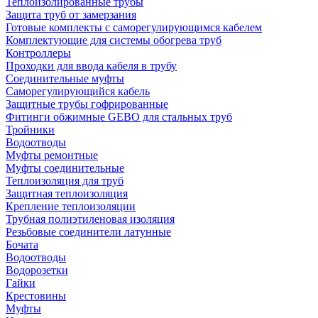
Теплоизолированные трубы
Защита труб от замерзания
Готовые комплекты с саморегулирующимся кабелем
Комплектующие для системы обогрева труб
Контроллеры
Проходки для ввода кабеля в трубу
Соединительные муфты
Саморегулирующийся кабель
Защитные трубы гофрированные
Фитинги обжимные GEBO для стальных труб
Тройники
Водоотводы
Муфты ремонтные
Муфты соединительные
Теплоизоляция для труб
Защитная теплоизоляция
Крепление теплоизоляции
Трубная полиэтиленовая изоляция
Резьбовые соединители латунные
Бочата
Водоотводы
Водорозетки
Гайки
Крестовины
Муфты