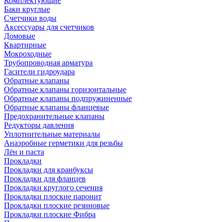
Комплектующие
Баки круглые
Счетчики воды
Аксессуары для счетчиков
Домовые
Квартирные
Мокроходные
Трубопроводная арматура
Гасители гидроудара
Обратные клапаны
Обратные клапаны горизонтальные
Обратные клапаны подпружиненные
Обратные клапаны фланцевые
Предохранительные клапаны
Редукторы давления
Уплотнительные материалы
Анаэробные герметики для резьбы
Лён и паста
Прокладки
Прокладки для кранбуксы
Прокладки для фланцев
Прокладки круглого сечения
Прокладки плоские паронит
Прокладки плоские резиновые
Прокладки плоские Фибра