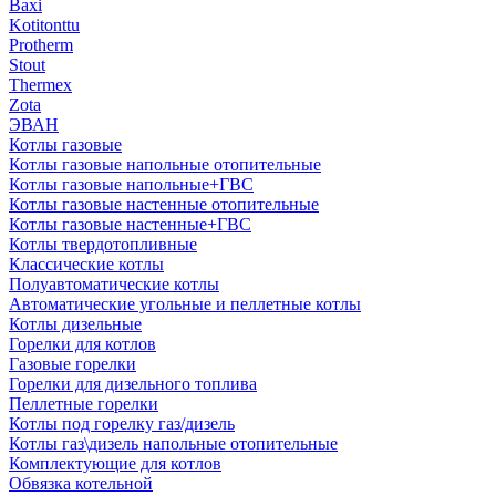
Baxi
Kotitonttu
Protherm
Stout
Thermex
Zota
ЭВАН
Котлы газовые
Котлы газовые напольные отопительные
Котлы газовые напольные+ГВС
Котлы газовые настенные отопительные
Котлы газовые настенные+ГВС
Котлы твердотопливные
Классические котлы
Полуавтоматические котлы
Автоматические угольные и пеллетные котлы
Котлы дизельные
Горелки для котлов
Газовые горелки
Горелки для дизельного топлива
Пеллетные горелки
Котлы под горелку газ/дизель
Котлы газ\дизель напольные отопительные
Комплектующие для котлов
Обвязка котельной