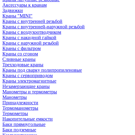
Аксессуары к кранам
Задвижки
Краны "MINI"
Краны с внутренней резьбой
Краны с внутренней-наружной резьбой
Краны с воздухоотводчиком
Краны с накидной гайкой
Краны с наружной резьбой
Краны с фильтром
Краны со сгоном
Сливные краны
Трехходовые краны
Краны под сварку полипропиленовые
Краны с сервоприводом
Краны электромагнитные
Незамерзающие краны
Манометры и термометры
Манометры
Принадлежности
Термоманометры
Термометры
Накопительные емкости
Баки прямоугольные
Баки подземные