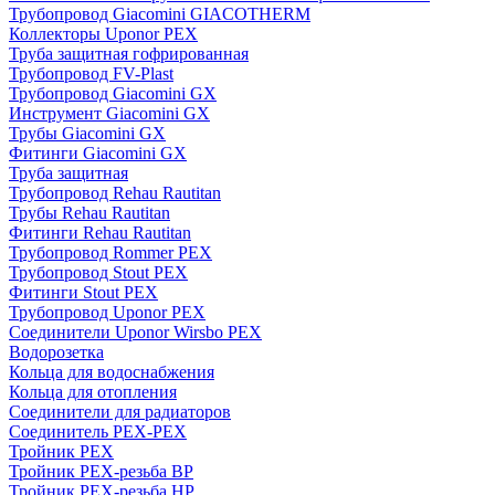
Трубопровод Giacomini GIACOTHERM
Коллекторы Uponor PEX
Труба защитная гофрированная
Трубопровод FV-Plast
Трубопровод Giacomini GX
Инструмент Giacomini GX
Трубы Giacomini GX
Фитинги Giacomini GX
Труба защитная
Трубопровод Rehau Rautitan
Трубы Rehau Rautitan
Фитинги Rehau Rautitan
Трубопровод Rommer PEX
Трубопровод Stout PEX
Фитинги Stout PEX
Трубопровод Uponor PEX
Соединители Uponor Wirsbo PEX
Водорозетка
Кольца для водоснабжения
Кольца для отопления
Соединители для радиаторов
Соединитель PEX-PEX
Тройник PEX
Тройник PEX-резьба ВР
Тройник PEX-резьба НР