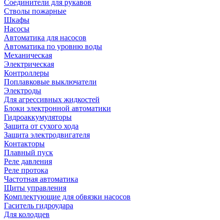
Соединители для рукавов
Стволы пожарные
Шкафы
Насосы
Автоматика для насосов
Автоматика по уровню воды
Механическая
Электрическая
Контроллеры
Поплавковые выключатели
Электроды
Для агрессивных жидкостей
Блоки электронной автоматики
Гидроаккумуляторы
Защита от сухого хода
Защита электродвигателя
Контакторы
Плавный пуск
Реле давления
Реле протока
Частотная автоматика
Щиты управления
Комплектующие для обвязки насосов
Гаситель гидроудара
Для колодцев