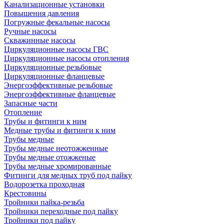
Канализационные установки
Повышения давления
Погружные фекальные насосы
Ручные насосы
Скважинные насосы
Циркуляционные насосы ГВС
Циркуляционные насосы отопления
Циркуляционные резьбовые
Циркуляционные фланцевые
Энергоэффективные резьбовые
Энергоэффективные фланцевые
Запасные части
Отопление
Трубы и фитинги к ним
Медные трубы и фитинги к ним
Трубы медные
Трубы медные неотожженные
Трубы медные отожженые
Трубы медные хромированные
Фитинги для медных труб под пайку
Водорозетка проходная
Крестовины
Тройники пайка-резьба
Тройники переходные под пайку
Тройники под пайку