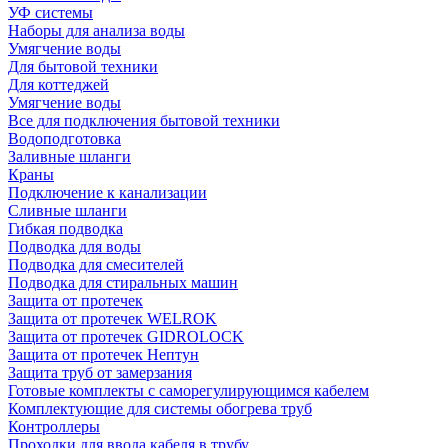
УФ системы
Наборы для анализа воды
Умягчение воды
Для бытовой техники
Для коттеджей
Умягчение воды
Все для подключения бытовой техники
Водоподготовка
Заливные шланги
Краны
Подключение к канализации
Сливные шланги
Гибкая подводка
Подводка для воды
Подводка для смесителей
Подводка для стиральных машин
Защита от протечек
Защита от протечек WELROK
Защита от протечек GIDROLOCK
Защита от протечек Нептун
Защита труб от замерзания
Готовые комплекты с саморегулирующимся кабелем
Комплектующие для системы обогрева труб
Контроллеры
Проходки для ввода кабеля в трубу