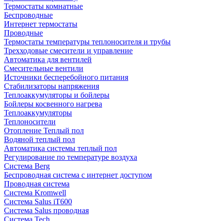
Термостаты комнатные
Беспроводные
Интернет термостаты
Проводные
Термостаты температуры теплоносителя и трубы
Трехходовые смесители и управление
Автоматика для вентилей
Смесительные вентили
Источники бесперебойного питания
Стабилизаторы напряжения
Теплоаккумуляторы и бойлеры
Бойлеры косвенного нагрева
Теплоаккумуляторы
Теплоносители
Отопление Теплый пол
Водяной теплый пол
Автоматика системы теплый пол
Регулирование по температуре воздуха
Система Berg
Беспроводная система с интернет доступом
Проводная система
Система Kromwell
Система Salus iT600
Система Salus проводная
Система Tech