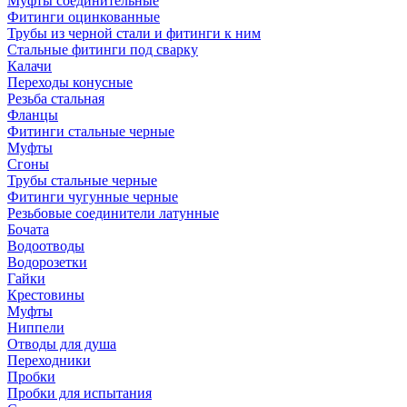
Муфты соединительные
Фитинги оцинкованные
Трубы из черной стали и фитинги к ним
Стальные фитинги под сварку
Калачи
Переходы конусные
Резьба стальная
Фланцы
Фитинги стальные черные
Муфты
Сгоны
Трубы стальные черные
Фитинги чугунные черные
Резьбовые соединители латунные
Бочата
Водоотводы
Водорозетки
Гайки
Крестовины
Муфты
Ниппели
Отводы для душа
Переходники
Пробки
Пробки для испытания