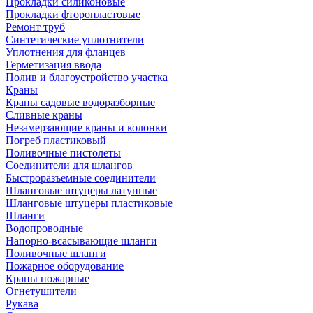
Прокладки силиконовые
Прокладки фторопластовые
Ремонт труб
Синтетические уплотнители
Уплотнения для фланцев
Герметизация ввода
Полив и благоустройство участка
Краны
Краны садовые водоразборные
Сливные краны
Незамерзающие краны и колонки
Погреб пластиковый
Поливочные пистолеты
Соединители для шлангов
Быстроразъемные соединители
Шланговые штуцеры латунные
Шланговые штуцеры пластиковые
Шланги
Водопроводные
Напорно-всасывающие шланги
Поливочные шланги
Пожарное оборудование
Краны пожарные
Огнетушители
Рукава