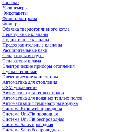
Горелки
Уровнемеры
Фикспакеты
Фильтропатроны
Фильтры
Обвязка твердотопливного котла
Перепускные клапаны
Подпиточные клапаны
Предохранительные клапаны
Расширительные баки
Сепараторы воздуха
Сепараторы шлама
Электрические приборы отопления
Пушки тепловые
Электрические конвекторы
Автоматика для отопления
GSM управление
Автоматика для теплых полов
Автоматика для водяных теплых полов
Автоматизация температуры воздуха
Система Kromwell проводная
Система Uni-Fitt проводная
Система Uni-Fitt беспроводная
Система Salus проводная
Система Salus беспроводная