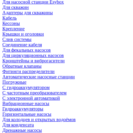
Для насосной станции Esybox
Для скважин
Адаптеры для скважины
Кабель
Кессоны
Крепление
Крышки и оголовки
Слив системы
Соединение кабеля
Для фекальных насосов
Для циркуляционных насосов
Кронштейны и виброгасители
Обратные клапаны
Фитинги распределители
Автоматические насосные станции
Погружные
С гидроаккумулятором
С частотным преобразователем
С электронной автоматикой
Вибрационные насосы
Гидроаккумуляторы
Горизонтальные насосы
Для колодцев и открытых водоёмов
Для конденсата
Дренажные насосы