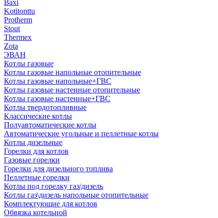
Baxi
Kotitonttu
Protherm
Stout
Thermex
Zota
ЭВАН
Котлы газовые
Котлы газовые напольные отопительные
Котлы газовые напольные+ГВС
Котлы газовые настенные отопительные
Котлы газовые настенные+ГВС
Котлы твердотопливные
Классические котлы
Полуавтоматические котлы
Автоматические угольные и пеллетные котлы
Котлы дизельные
Горелки для котлов
Газовые горелки
Горелки для дизельного топлива
Пеллетные горелки
Котлы под горелку газ/дизель
Котлы газ\дизель напольные отопительные
Комплектующие для котлов
Обвязка котельной