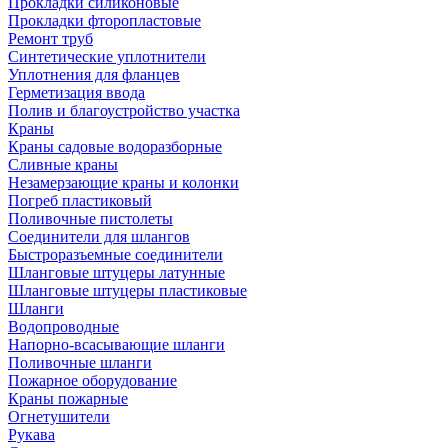
Прокладки силиконовые
Прокладки фторопластовые
Ремонт труб
Синтетические уплотнители
Уплотнения для фланцев
Герметизация ввода
Полив и благоустройство участка
Краны
Краны садовые водоразборные
Сливные краны
Незамерзающие краны и колонки
Погреб пластиковый
Поливочные пистолеты
Соединители для шлангов
Быстроразъемные соединители
Шланговые штуцеры латунные
Шланговые штуцеры пластиковые
Шланги
Водопроводные
Напорно-всасывающие шланги
Поливочные шланги
Пожарное оборудование
Краны пожарные
Огнетушители
Рукава