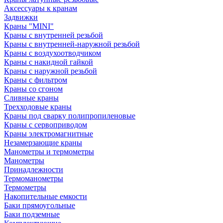
Аксессуары к кранам
Задвижки
Краны "MINI"
Краны с внутренней резьбой
Краны с внутренней-наружной резьбой
Краны с воздухоотводчиком
Краны с накидной гайкой
Краны с наружной резьбой
Краны с фильтром
Краны со сгоном
Сливные краны
Трехходовые краны
Краны под сварку полипропиленовые
Краны с сервоприводом
Краны электромагнитные
Незамерзающие краны
Манометры и термометры
Манометры
Принадлежности
Термоманометры
Термометры
Накопительные емкости
Баки прямоугольные
Баки подземные