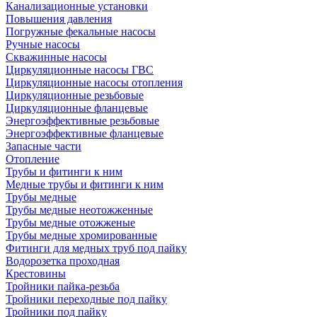
Канализационные установки
Повышения давления
Погружные фекальные насосы
Ручные насосы
Скважинные насосы
Циркуляционные насосы ГВС
Циркуляционные насосы отопления
Циркуляционные резьбовые
Циркуляционные фланцевые
Энергоэффективные резьбовые
Энергоэффективные фланцевые
Запасные части
Отопление
Трубы и фитинги к ним
Медные трубы и фитинги к ним
Трубы медные
Трубы медные неотожженные
Трубы медные отожженые
Трубы медные хромированные
Фитинги для медных труб под пайку
Водорозетка проходная
Крестовины
Тройники пайка-резьба
Тройники переходные под пайку
Тройники под пайку