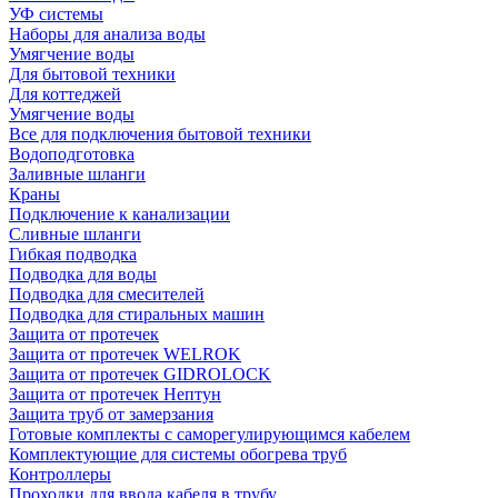
УФ системы
Наборы для анализа воды
Умягчение воды
Для бытовой техники
Для коттеджей
Умягчение воды
Все для подключения бытовой техники
Водоподготовка
Заливные шланги
Краны
Подключение к канализации
Сливные шланги
Гибкая подводка
Подводка для воды
Подводка для смесителей
Подводка для стиральных машин
Защита от протечек
Защита от протечек WELROK
Защита от протечек GIDROLOCK
Защита от протечек Нептун
Защита труб от замерзания
Готовые комплекты с саморегулирующимся кабелем
Комплектующие для системы обогрева труб
Контроллеры
Проходки для ввода кабеля в трубу