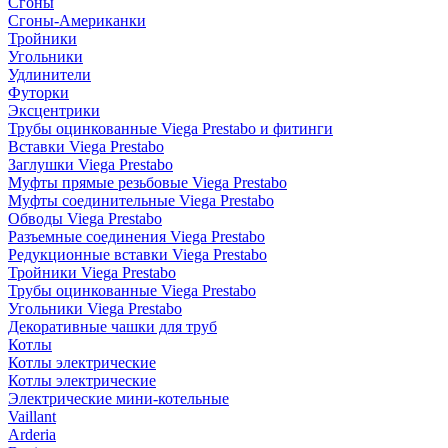
Сгоны
Сгоны-Американки
Тройники
Угольники
Удлинители
Футорки
Эксцентрики
Трубы оцинкованные Viega Prestabo и фитинги
Вставки Viega Prestabo
Заглушки Viega Prestabo
Муфты прямые резьбовые Viega Prestabo
Муфты соединительные Viega Prestabo
Обводы Viega Prestabo
Разъемные соединения Viega Prestabo
Редукционные вставки Viega Prestabo
Тройники Viega Prestabo
Трубы оцинкованные Viega Prestabo
Угольники Viega Prestabo
Декоративные чашки для труб
Котлы
Котлы электрические
Котлы электрические
Электрические мини-котельные
Vaillant
Arderia