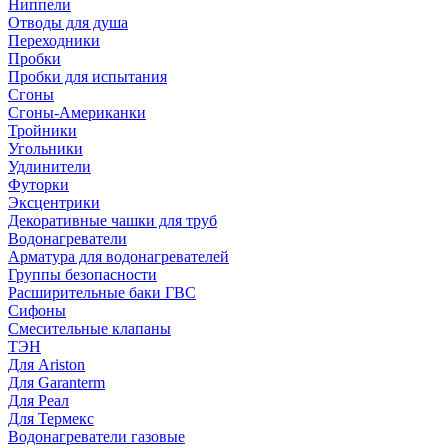
Ниппели
Отводы для душа
Переходники
Пробки
Пробки для испытания
Сгоны
Сгоны-Американки
Тройники
Угольники
Удлинители
Футорки
Эксцентрики
Декоративные чашки для труб
Водонагреватели
Арматура для водонагревателей
Группы безопасности
Расширительные баки ГВС
Сифоны
Смесительные клапаны
ТЭН
Для Ariston
Для Garanterm
Для Реал
Для Термекс
Водонагреватели газовые