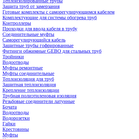
Теплоизолированные трубы
Защита труб от замерзания
Готовые комплекты с саморегулирующимся кабелем
Комплектующие для системы обогрева труб
Контроллеры
Проходки для ввода кабеля в трубу
Соединительные муфты
Саморегулирующийся кабель
Защитные трубы гофрированные
Фитинги обжимные GEBO для стальных труб
Тройники
Водоотводы
Муфты ремонтные
Муфты соединительные
Теплоизоляция для труб
Защитная теплоизоляция
Крепление теплоизоляции
Трубная полиэтиленовая изоляция
Резьбовые соединители латунные
Бочата
Водоотводы
Водорозетки
Гайки
Крестовины
Муфты