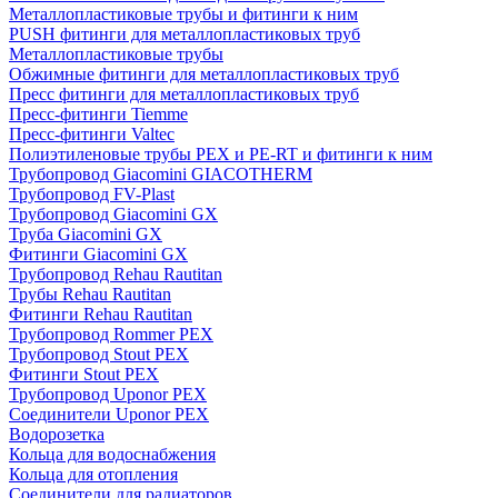
Металлопластиковые трубы и фитинги к ним
PUSH фитинги для металлопластиковых труб
Металлопластиковые трубы
Обжимные фитинги для металлопластиковых труб
Пресс фитинги для металлопластиковых труб
Пресс-фитинги Tiemme
Пресс-фитинги Valtec
Полиэтиленовые трубы PEX и PE-RT и фитинги к ним
Трубопровод Giacomini GIACOTHERM
Трубопровод FV-Plast
Трубопровод Giacomini GX
Труба Giacomini GX
Фитинги Giacomini GX
Трубопровод Rehau Rautitan
Трубы Rehau Rautitan
Фитинги Rehau Rautitan
Трубопровод Rommer PEX
Трубопровод Stout PEX
Фитинги Stout PEX
Трубопровод Uponor PEX
Соединители Uponor PEX
Водорозетка
Кольца для водоснабжения
Кольца для отопления
Соединители для радиаторов