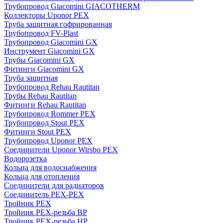
Трубопровод Giacomini GIACOTHERM
Коллекторы Uponor PEX
Труба защитная гофрированная
Трубопровод FV-Plast
Трубопровод Giacomini GX
Инструмент Giacomini GX
Трубы Giacomini GX
Фитинги Giacomini GX
Труба защитная
Трубопровод Rehau Rautitan
Трубы Rehau Rautitan
Фитинги Rehau Rautitan
Трубопровод Rommer PEX
Трубопровод Stout PEX
Фитинги Stout PEX
Трубопровод Uponor PEX
Соединители Uponor Wirsbo PEX
Водорозетка
Кольца для водоснабжения
Кольца для отопления
Соединители для радиаторов
Соединитель PEX-PEX
Тройник PEX
Тройник PEX-резьба ВР
Тройник PEX-резьба НР