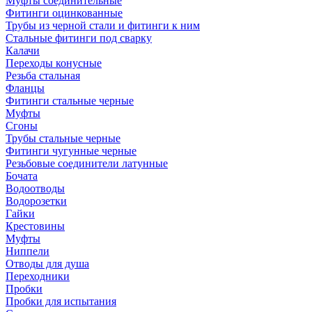
Муфты соединительные
Фитинги оцинкованные
Трубы из черной стали и фитинги к ним
Стальные фитинги под сварку
Калачи
Переходы конусные
Резьба стальная
Фланцы
Фитинги стальные черные
Муфты
Сгоны
Трубы стальные черные
Фитинги чугунные черные
Резьбовые соединители латунные
Бочата
Водоотводы
Водорозетки
Гайки
Крестовины
Муфты
Ниппели
Отводы для душа
Переходники
Пробки
Пробки для испытания