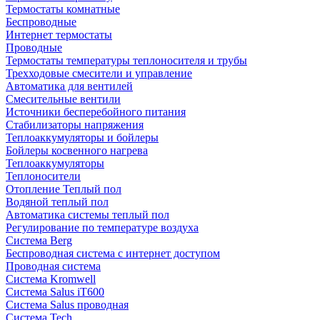
Термостаты комнатные
Беспроводные
Интернет термостаты
Проводные
Термостаты температуры теплоносителя и трубы
Трехходовые смесители и управление
Автоматика для вентилей
Смесительные вентили
Источники бесперебойного питания
Стабилизаторы напряжения
Теплоаккумуляторы и бойлеры
Бойлеры косвенного нагрева
Теплоаккумуляторы
Теплоносители
Отопление Теплый пол
Водяной теплый пол
Автоматика системы теплый пол
Регулирование по температуре воздуха
Система Berg
Беспроводная система с интернет доступом
Проводная система
Система Kromwell
Система Salus iT600
Система Salus проводная
Система Tech