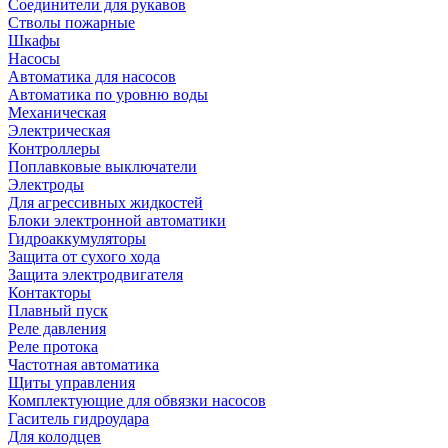
Соединители для рукавов
Стволы пожарные
Шкафы
Насосы
Автоматика для насосов
Автоматика по уровню воды
Механическая
Электрическая
Контроллеры
Поплавковые выключатели
Электроды
Для агрессивных жидкостей
Блоки электронной автоматики
Гидроаккумуляторы
Защита от сухого хода
Защита электродвигателя
Контакторы
Плавный пуск
Реле давления
Реле протока
Частотная автоматика
Щиты управления
Комплектующие для обвязки насосов
Гаситель гидроудара
Для колодцев