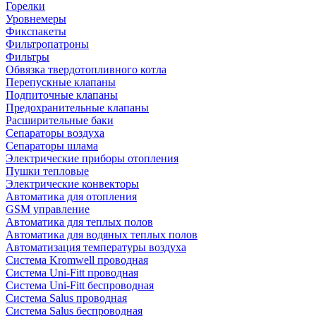
Горелки
Уровнемеры
Фикспакеты
Фильтропатроны
Фильтры
Обвязка твердотопливного котла
Перепускные клапаны
Подпиточные клапаны
Предохранительные клапаны
Расширительные баки
Сепараторы воздуха
Сепараторы шлама
Электрические приборы отопления
Пушки тепловые
Электрические конвекторы
Автоматика для отопления
GSM управление
Автоматика для теплых полов
Автоматика для водяных теплых полов
Автоматизация температуры воздуха
Система Kromwell проводная
Система Uni-Fitt проводная
Система Uni-Fitt беспроводная
Система Salus проводная
Система Salus беспроводная