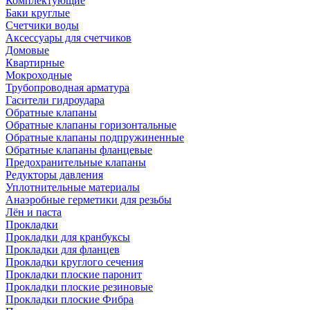
Комплектующие
Баки круглые
Счетчики воды
Аксессуары для счетчиков
Домовые
Квартирные
Мокроходные
Трубопроводная арматура
Гасители гидроудара
Обратные клапаны
Обратные клапаны горизонтальные
Обратные клапаны подпружиненные
Обратные клапаны фланцевые
Предохранительные клапаны
Редукторы давления
Уплотнительные материалы
Анаэробные герметики для резьбы
Лён и паста
Прокладки
Прокладки для кранбуксы
Прокладки для фланцев
Прокладки круглого сечения
Прокладки плоские паронит
Прокладки плоские резиновые
Прокладки плоские Фибра