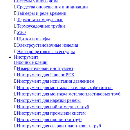
Системы умного дома

Средства оповещения и индикации

Таймеры и реле времени

Термостаты модульные

Термоусадочные трубки

УЗО

Щитки и шкафы

Электроустановочные изделия

Электрощитовые аксессуары
Инструмент
Гибочные клещи

Измерительный инструмент

Инструмент для Uponor PEX

Инструмент для испытания давлением

Инструмент для монтажа аксиальных фитингов

Инструмент для монтажа металлопластиковых труб

Инструмент для нарезки резьбы

Инструмент для пайки медных труб

Инструмент для промывки систем

Инструмент для прочистки труб

Инструмент для сварки пластиковых труб