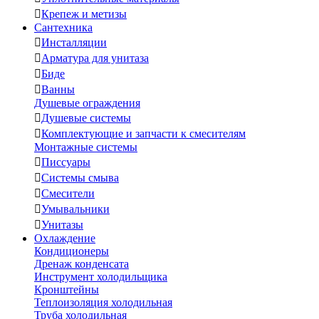

Крепеж и метизы
Сантехника

Инсталляции

Арматура для унитаза

Биде

Ванны
Душевые ограждения

Душевые системы

Комплектующие и запчасти к смесителям
Монтажные системы

Писсуары

Системы смыва

Смесители

Умывальники

Унитазы
Охлаждение
Кондиционеры
Дренаж конденсата
Инструмент холодильщика
Кронштейны
Теплоизоляция холодильная
Труба холодильная