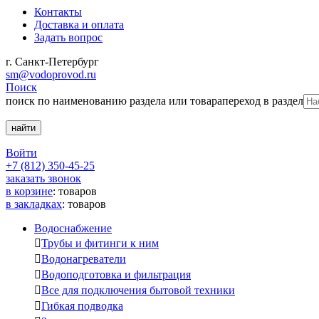
Контакты
Доставка и оплата
Задать вопрос
г. Санкт-Петербург
sm@vodoprovod.ru
Поиск
поиск по наименованию раздела или товара
переход в раздел
Войти
+7 (812) 350-45-25
заказать звонок
в корзине
:
товаров
в закладках
:
товаров
Водоснабжение

Трубы и фитинги к ним

Водонагреватели

Водоподготовка и фильтрация

Все для подключения бытовой техники

Гибкая подводка