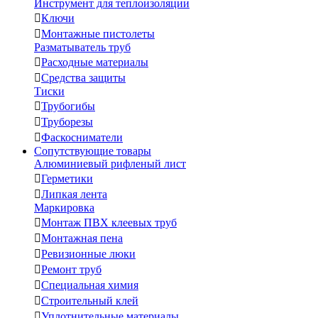
Инструмент для теплоизоляции

Ключи

Монтажные пистолеты
Разматыватель труб

Расходные материалы

Средства защиты
Тиски

Трубогибы

Труборезы

Фаскосниматели
Сопутствующие товары
Алюминиевый рифленый лист

Герметики

Липкая лента
Маркировка

Монтаж ПВХ клеевых труб

Монтажная пена

Ревизионные люки

Ремонт труб

Специальная химия

Строительный клей

Уплотнительные материалы