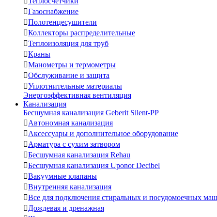

Теплосчетчики

Газоснабжение

Полотенцесушители

Коллекторы распределительные

Теплоизоляция для труб

Краны

Манометры и термометры

Обслуживание и защита

Уплотнительные материалы
Энергоэффективная вентиляция
Канализация
Бесшумная канализация Geberit Silent-PP

Автономная канализация

Аксессуары и дополнительное оборудование

Арматура с сухим затвором

Бесшумная канализация Rehau

Бесшумная канализация Uponor Decibel

Вакуумные клапаны

Внутренняя канализация

Все для подключения стиральных и посудомоечных ма

Дождевая и дренажная