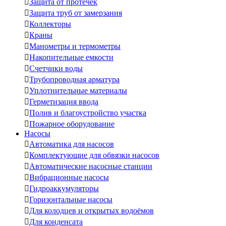

Защита от протечек

Защита труб от замерзания

Коллекторы

Краны

Манометры и термометры

Накопительные емкости

Счетчики воды

Трубопроводная арматура

Уплотнительные материалы

Герметизация ввода

Полив и благоустройство участка

Пожарное оборудование
Насосы

Автоматика для насосов

Комплектующие для обвязки насосов

Автоматические насосные станции

Вибрационные насосы

Гидроаккумуляторы

Горизонтальные насосы

Для колодцев и открытых водоёмов

Для конденсата