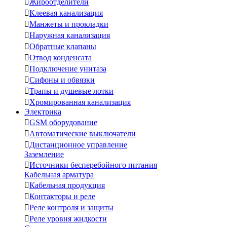

Жироотделители

Клеевая канализация

Манжеты и прокладки

Наружная канализация

Обратные клапаны

Отвод конденсата

Подключение унитаза

Сифоны и обвязки

Трапы и душевые лотки

Хромированная канализация
Электрика

GSM оборудование

Автоматические выключатели

Дистанционное управление
Заземление

Источники бесперебойного питания
Кабельная арматура

Кабельная продукция

Контакторы и реле

Реле контроля и защиты

Реле уровня жидкости