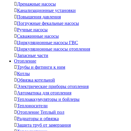

Дренажные насосы

Канализационные установки

Повышения давления

Погружные фекальные насосы

Ручные насосы

Скважинные насосы

Циркуляционные насосы ГВС

Циркуляционные насосы отопления

Запасные части
Отопление

Трубы и фитинги к ним

Котлы

Обвязка котельной

Электрические приборы отопления

Автоматика для отопления

Теплоаккумуляторы и бойлеры

Теплоносители

Отопление Теплый пол

Радиаторы и обвязка

Защита труб от замерзания