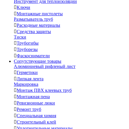
Инструмент для теплоизоляции

Ключи

Монтажные пистолеты
Разматыватель труб

Расходные материалы

Средства защиты
Тиски

Трубогибы

Труборезы

Фаскосниматели
Сопутствующие товары
Алюминиевый рифленый лист

Герметики

Липкая лента
Маркировка

Монтаж ПВХ клеевых труб

Монтажная пена

Ревизионные люки

Ремонт труб

Специальная химия

Строительный клей

Уплотнительные материалы