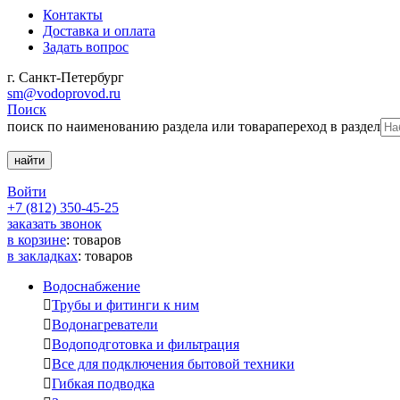
Контакты
Доставка и оплата
Задать вопрос
г. Санкт-Петербург
sm@vodoprovod.ru
Поиск
поиск по наименованию раздела или товара
переход в раздел
Войти
+7 (812) 350-45-25
заказать звонок
в корзине
:
товаров
в закладках
:
товаров
Водоснабжение

Трубы и фитинги к ним

Водонагреватели

Водоподготовка и фильтрация

Все для подключения бытовой техники

Гибкая подводка