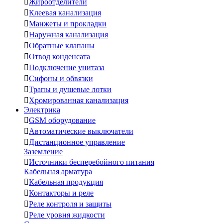

Жироотделители

Клеевая канализация

Манжеты и прокладки

Наружная канализация

Обратные клапаны

Отвод конденсата

Подключение унитаза

Сифоны и обвязки

Трапы и душевые лотки

Хромированная канализация
Электрика

GSM оборудование

Автоматические выключатели

Дистанционное управление
Заземление

Источники бесперебойного питания
Кабельная арматура

Кабельная продукция

Контакторы и реле

Реле контроля и защиты

Реле уровня жидкости