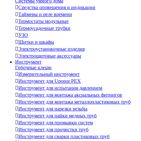
Системы умного дома

Средства оповещения и индикации

Таймеры и реле времени

Термостаты модульные

Термоусадочные трубки

УЗО

Щитки и шкафы

Электроустановочные изделия

Электрощитовые аксессуары
Инструмент
Гибочные клещи

Измерительный инструмент

Инструмент для Uponor PEX

Инструмент для испытания давлением

Инструмент для монтажа аксиальных фитингов

Инструмент для монтажа металлопластиковых труб

Инструмент для нарезки резьбы

Инструмент для пайки медных труб

Инструмент для промывки систем

Инструмент для прочистки труб

Инструмент для сварки пластиковых труб