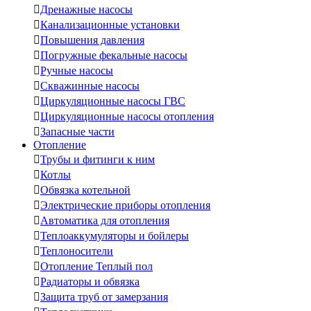

Дренажные насосы

Канализационные установки

Повышения давления

Погружные фекальные насосы

Ручные насосы

Скважинные насосы

Циркуляционные насосы ГВС

Циркуляционные насосы отопления

Запасные части
Отопление

Трубы и фитинги к ним

Котлы

Обвязка котельной

Электрические приборы отопления

Автоматика для отопления

Теплоаккумуляторы и бойлеры

Теплоносители

Отопление Теплый пол

Радиаторы и обвязка

Защита труб от замерзания