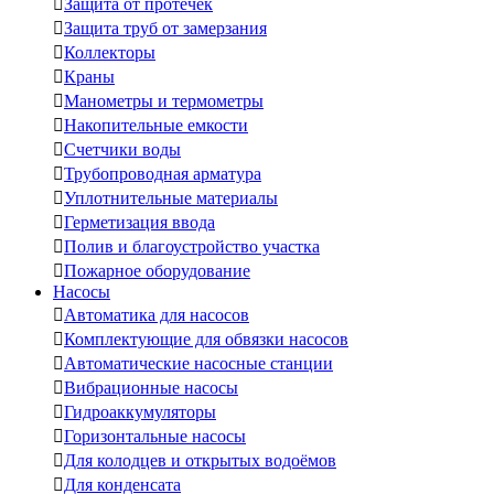

Защита от протечек

Защита труб от замерзания

Коллекторы

Краны

Манометры и термометры

Накопительные емкости

Счетчики воды

Трубопроводная арматура

Уплотнительные материалы

Герметизация ввода

Полив и благоустройство участка

Пожарное оборудование
Насосы

Автоматика для насосов

Комплектующие для обвязки насосов

Автоматические насосные станции

Вибрационные насосы

Гидроаккумуляторы

Горизонтальные насосы

Для колодцев и открытых водоёмов

Для конденсата