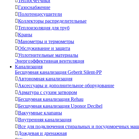

Теплосчетчики

Газоснабжение

Полотенцесушители

Коллекторы распределительные

Теплоизоляция для труб

Краны

Манометры и термометры

Обслуживание и защита

Уплотнительные материалы
Энергоэффективная вентиляция
Канализация
Бесшумная канализация Geberit Silent-PP

Автономная канализация

Аксессуары и дополнительное оборудование

Арматура с сухим затвором

Бесшумная канализация Rehau

Бесшумная канализация Uponor Decibel

Вакуумные клапаны

Внутренняя канализация

Все для подключения стиральных и посудомоечных ма

Дождевая и дренажная