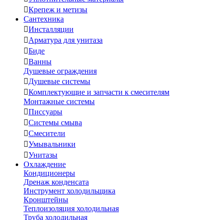

Крепеж и метизы
Сантехника

Инсталляции

Арматура для унитаза

Биде

Ванны
Душевые ограждения

Душевые системы

Комплектующие и запчасти к смесителям
Монтажные системы

Писсуары

Системы смыва

Смесители

Умывальники

Унитазы
Охлаждение
Кондиционеры
Дренаж конденсата
Инструмент холодильщика
Кронштейны
Теплоизоляция холодильная
Труба холодильная