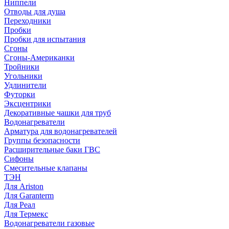
Ниппели
Отводы для душа
Переходники
Пробки
Пробки для испытания
Сгоны
Сгоны-Американки
Тройники
Угольники
Удлинители
Футорки
Эксцентрики
Декоративные чашки для труб
Водонагреватели
Арматура для водонагревателей
Группы безопасности
Расширительные баки ГВС
Сифоны
Смесительные клапаны
ТЭН
Для Ariston
Для Garanterm
Для Реал
Для Термекс
Водонагреватели газовые