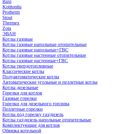
Baxi
Kotitonttu
Protherm
Stout
Thermex
Zota
ЭВАН
Котлы газовые
Котлы газовые напольные отопительные
Котлы газовые напольные+ГВС
Котлы газовые настенные отопительные
Котлы газовые настенные+ГВС
Котлы твердотопливные
Классические котлы
Полуавтоматические котлы
Автоматические угольные и пеллетные котлы
Котлы дизельные
Горелки для котлов
Газовые горелки
Горелки для дизельного топлива
Пеллетные горелки
Котлы под горелку газ/дизель
Котлы газ\дизель напольные отопительные
Комплектующие для котлов
Обвязка котельной