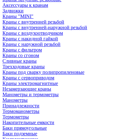
Аксессуары к кранам
Задвижки
Краны "MINI"
Краны с внутренней резьбой
Краны с внутренней-наружной резьбой
Краны с воздухоотводчиком
Краны с накидной гайкой
Краны с наружной резьбой
Краны с фильтром
Краны со сгоном
Сливные краны
Трехходовые краны
Краны под сварку полипропиленовые
Краны с сервоприводом
Краны электромагнитные
Незамерзающие краны
Манометры и термометры
Манометры
Принадлежности
Термоманометры
Термометры
Накопительные емкости
Баки прямоугольные
Баки подземные