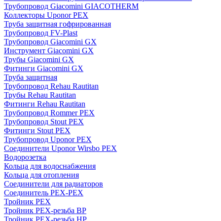
Трубопровод Giacomini GIACOTHERM
Коллекторы Uponor PEX
Труба защитная гофрированная
Трубопровод FV-Plast
Трубопровод Giacomini GX
Инструмент Giacomini GX
Трубы Giacomini GX
Фитинги Giacomini GX
Труба защитная
Трубопровод Rehau Rautitan
Трубы Rehau Rautitan
Фитинги Rehau Rautitan
Трубопровод Rommer PEX
Трубопровод Stout PEX
Фитинги Stout PEX
Трубопровод Uponor PEX
Соединители Uponor Wirsbo PEX
Водорозетка
Кольца для водоснабжения
Кольца для отопления
Соединители для радиаторов
Соединитель PEX-PEX
Тройник PEX
Тройник PEX-резьба ВР
Тройник PEX-резьба НР