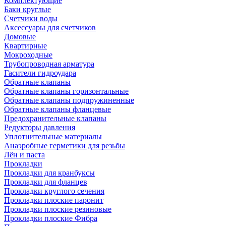
Комплектующие
Баки круглые
Счетчики воды
Аксессуары для счетчиков
Домовые
Квартирные
Мокроходные
Трубопроводная арматура
Гасители гидроудара
Обратные клапаны
Обратные клапаны горизонтальные
Обратные клапаны подпружиненные
Обратные клапаны фланцевые
Предохранительные клапаны
Редукторы давления
Уплотнительные материалы
Анаэробные герметики для резьбы
Лён и паста
Прокладки
Прокладки для кранбуксы
Прокладки для фланцев
Прокладки круглого сечения
Прокладки плоские паронит
Прокладки плоские резиновые
Прокладки плоские Фибра