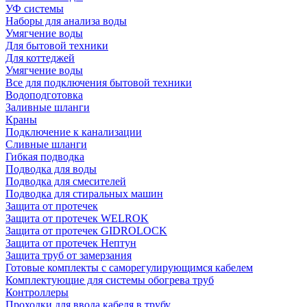
УФ системы
Наборы для анализа воды
Умягчение воды
Для бытовой техники
Для коттеджей
Умягчение воды
Все для подключения бытовой техники
Водоподготовка
Заливные шланги
Краны
Подключение к канализации
Сливные шланги
Гибкая подводка
Подводка для воды
Подводка для смесителей
Подводка для стиральных машин
Защита от протечек
Защита от протечек WELROK
Защита от протечек GIDROLOCK
Защита от протечек Нептун
Защита труб от замерзания
Готовые комплекты с саморегулирующимся кабелем
Комплектующие для системы обогрева труб
Контроллеры
Проходки для ввода кабеля в трубу