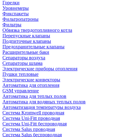
Горелки
Уровнемеры
Фикспакеты
Фильтропатроны
Фильтры
Обвязка твердотопливного котла
Перепускные клапаны
Подпиточные клапаны
Предохранительные клапаны
Расширительные баки
Сепараторы воздуха
Сепараторы шлама
Электрические приборы отопления
Пушки тепловые
Электрические конвекторы
Автоматика для отопления
GSM управление
Автоматика для теплых полов
Автоматика для водяных теплых полов
Автоматизация температуры воздуха
Система Kromwell проводная
Система Uni-Fitt проводная
Система Uni-Fitt беспроводная
Система Salus проводная
Система Salus беспроводная