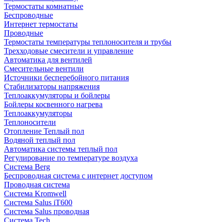
Термостаты комнатные
Беспроводные
Интернет термостаты
Проводные
Термостаты температуры теплоносителя и трубы
Трехходовые смесители и управление
Автоматика для вентилей
Смесительные вентили
Источники бесперебойного питания
Стабилизаторы напряжения
Теплоаккумуляторы и бойлеры
Бойлеры косвенного нагрева
Теплоаккумуляторы
Теплоносители
Отопление Теплый пол
Водяной теплый пол
Автоматика системы теплый пол
Регулирование по температуре воздуха
Система Berg
Беспроводная система с интернет доступом
Проводная система
Система Kromwell
Система Salus iT600
Система Salus проводная
Система Tech