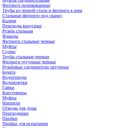
Муфты соединительные
Фитинги оцинкованные
Трубы из черной стали и фитинги к ним
Стальные фитинги под сварку
Калачи
Переходы конусные
Резьба стальная
Фланцы
Фитинги стальные черные
Муфты
Сгоны
Трубы стальные черные
Фитинги чугунные черные
Резьбовые соединители латунные
Бочата
Водоотводы
Водорозетки
Гайки
Крестовины
Муфты
Ниппели
Отводы для душа
Переходники
Пробки
Пробки для испытания