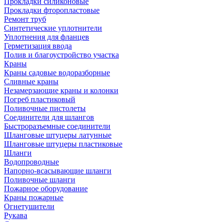
Прокладки силиконовые
Прокладки фторопластовые
Ремонт труб
Синтетические уплотнители
Уплотнения для фланцев
Герметизация ввода
Полив и благоустройство участка
Краны
Краны садовые водоразборные
Сливные краны
Незамерзающие краны и колонки
Погреб пластиковый
Поливочные пистолеты
Соединители для шлангов
Быстроразъемные соединители
Шланговые штуцеры латунные
Шланговые штуцеры пластиковые
Шланги
Водопроводные
Напорно-всасывающие шланги
Поливочные шланги
Пожарное оборудование
Краны пожарные
Огнетушители
Рукава