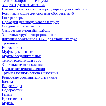
Теплоизолированные трубы
Защита труб от замерзания
Готовые комплекты с саморегулирующимся кабелем
Комплектующие для системы обогрева труб
Контроллеры
Проходки для ввода кабеля в трубу
Соединительные муфты
Саморегулирующийся кабель
Защитные трубы гофрированные
Фитинги обжимные GEBO для стальных труб
Тройники
Водоотводы
Муфты ремонтные
Муфты соединительные
Теплоизоляция для труб
Защитная теплоизоляция
Крепление теплоизоляции
Трубная полиэтиленовая изоляция
Резьбовые соединители латунные
Бочата
Водоотводы
Водорозетки
Гайки
Крестовины
Муфты