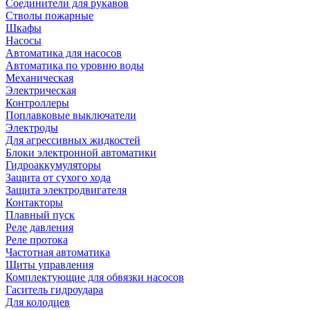
Соединители для рукавов
Стволы пожарные
Шкафы
Насосы
Автоматика для насосов
Автоматика по уровню воды
Механическая
Электрическая
Контроллеры
Поплавковые выключатели
Электроды
Для агрессивных жидкостей
Блоки электронной автоматики
Гидроаккумуляторы
Защита от сухого хода
Защита электродвигателя
Контакторы
Плавный пуск
Реле давления
Реле протока
Частотная автоматика
Щиты управления
Комплектующие для обвязки насосов
Гаситель гидроудара
Для колодцев