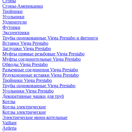
Сгоны
Сгоны-Американки
Тройники
Угольники
Удлинители
Футорки
Эксцентрики
Трубы оцинкованные Viega Prestabo и фитинги
Вставки Viega Prestabo
Заглушки Viega Prestabo
Муфты прямые резьбовые Viega Prestabo
Муфты соединительные Viega Prestabo
Обводы Viega Prestabo
Разъемные соединения Viega Prestabo
Редукционные вставки Viega Prestabo
Тройники Viega Prestabo
Трубы оцинкованные Viega Prestabo
Угольники Viega Prestabo
Декоративные чашки для труб
Котлы
Котлы электрические
Котлы электрические
Электрические мини-котельные
Vaillant
Arderia