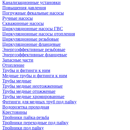
Канализационные установки
Повышения давления
Погружные фекальные насосы
Ручные насосы
Скважинные насосы
Циркуляционные насосы ГВС
Циркуляционные насосы отопления
Циркуляционные резьбовые
Циркуляционные фланцевые
Энергоэффективные резьбовые
Энергоэффективные фланцевые
Запасные части
Отопление
Трубы и фитинги к ним
Медные трубы и фитинги к ним
Трубы медные
Трубы медные неотожженные
Трубы медные отожженые
Трубы медные хромированные
Фитинги для медных труб под пайку
Водорозетка проходная
Крестовины
Тройники пайка-резьба
Тройники переходные под пайку
Тройники под пайку