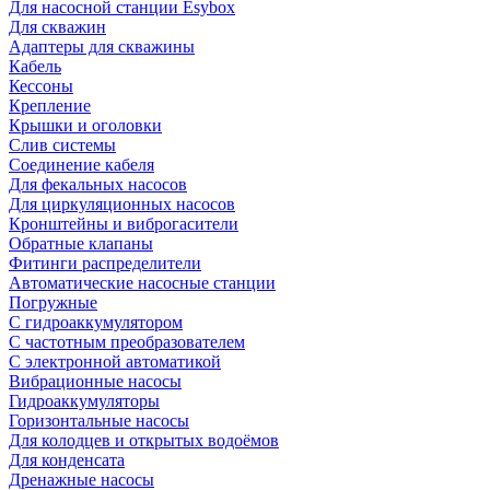
Для насосной станции Esybox
Для скважин
Адаптеры для скважины
Кабель
Кессоны
Крепление
Крышки и оголовки
Слив системы
Соединение кабеля
Для фекальных насосов
Для циркуляционных насосов
Кронштейны и виброгасители
Обратные клапаны
Фитинги распределители
Автоматические насосные станции
Погружные
С гидроаккумулятором
С частотным преобразователем
С электронной автоматикой
Вибрационные насосы
Гидроаккумуляторы
Горизонтальные насосы
Для колодцев и открытых водоёмов
Для конденсата
Дренажные насосы