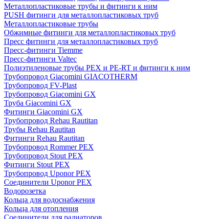
Металлопластиковые трубы и фитинги к ним
PUSH фитинги для металлопластиковых труб
Металлопластиковые трубы
Обжимные фитинги для металлопластиковых труб
Пресс фитинги для металлопластиковых труб
Пресс-фитинги Tiemme
Пресс-фитинги Valtec
Полиэтиленовые трубы PEX и PE-RT и фитинги к ним
Трубопровод Giacomini GIACOTHERM
Трубопровод FV-Plast
Трубопровод Giacomini GX
Труба Giacomini GX
Фитинги Giacomini GX
Трубопровод Rehau Rautitan
Трубы Rehau Rautitan
Фитинги Rehau Rautitan
Трубопровод Rommer PEX
Трубопровод Stout PEX
Фитинги Stout PEX
Трубопровод Uponor PEX
Соединители Uponor PEX
Водорозетка
Кольца для водоснабжения
Кольца для отопления
Соединители для радиаторов