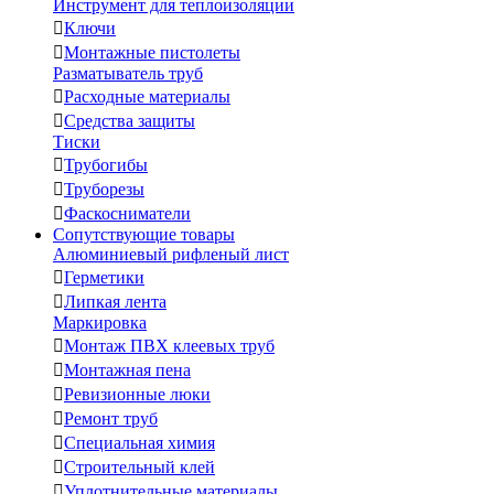
Инструмент для теплоизоляции

Ключи

Монтажные пистолеты
Разматыватель труб

Расходные материалы

Средства защиты
Тиски

Трубогибы

Труборезы

Фаскосниматели
Сопутствующие товары
Алюминиевый рифленый лист

Герметики

Липкая лента
Маркировка

Монтаж ПВХ клеевых труб

Монтажная пена

Ревизионные люки

Ремонт труб

Специальная химия

Строительный клей

Уплотнительные материалы