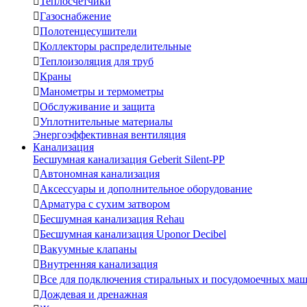

Теплосчетчики

Газоснабжение

Полотенцесушители

Коллекторы распределительные

Теплоизоляция для труб

Краны

Манометры и термометры

Обслуживание и защита

Уплотнительные материалы
Энергоэффективная вентиляция
Канализация
Бесшумная канализация Geberit Silent-PP

Автономная канализация

Аксессуары и дополнительное оборудование

Арматура с сухим затвором

Бесшумная канализация Rehau

Бесшумная канализация Uponor Decibel

Вакуумные клапаны

Внутренняя канализация

Все для подключения стиральных и посудомоечных ма

Дождевая и дренажная