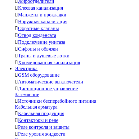

Жироотделители

Клеевая канализация

Манжеты и прокладки

Наружная канализация

Обратные клапаны

Отвод конденсата

Подключение унитаза

Сифоны и обвязки

Трапы и душевые лотки

Хромированная канализация
Электрика

GSM оборудование

Автоматические выключатели

Дистанционное управление
Заземление

Источники бесперебойного питания
Кабельная арматура

Кабельная продукция

Контакторы и реле

Реле контроля и защиты

Реле уровня жидкости