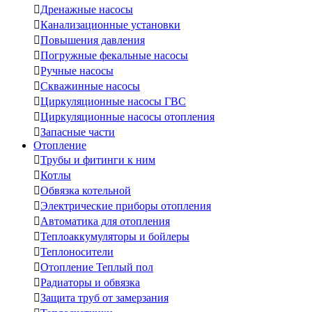

Дренажные насосы

Канализационные установки

Повышения давления

Погружные фекальные насосы

Ручные насосы

Скважинные насосы

Циркуляционные насосы ГВС

Циркуляционные насосы отопления

Запасные части
Отопление

Трубы и фитинги к ним

Котлы

Обвязка котельной

Электрические приборы отопления

Автоматика для отопления

Теплоаккумуляторы и бойлеры

Теплоносители

Отопление Теплый пол

Радиаторы и обвязка

Защита труб от замерзания