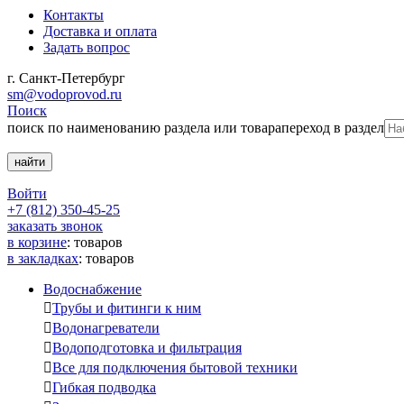
Контакты
Доставка и оплата
Задать вопрос
г. Санкт-Петербург
sm@vodoprovod.ru
Поиск
поиск по наименованию раздела или товара
переход в раздел
Войти
+7 (812) 350-45-25
заказать звонок
в корзине
:
товаров
в закладках
:
товаров
Водоснабжение

Трубы и фитинги к ним

Водонагреватели

Водоподготовка и фильтрация

Все для подключения бытовой техники

Гибкая подводка