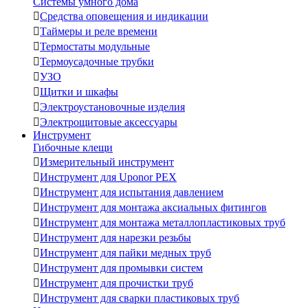
Системы умного дома

Средства оповещения и индикации

Таймеры и реле времени

Термостаты модульные

Термоусадочные трубки

УЗО

Щитки и шкафы

Электроустановочные изделия

Электрощитовые аксессуары
Инструмент
Гибочные клещи

Измерительный инструмент

Инструмент для Uponor PEX

Инструмент для испытания давлением

Инструмент для монтажа аксиальных фитингов

Инструмент для монтажа металлопластиковых труб

Инструмент для нарезки резьбы

Инструмент для пайки медных труб

Инструмент для промывки систем

Инструмент для прочистки труб

Инструмент для сварки пластиковых труб