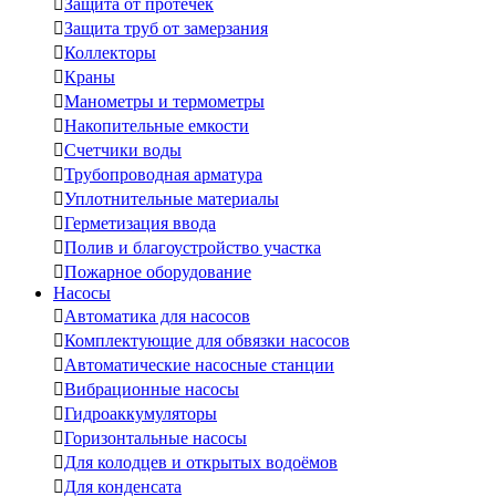

Защита от протечек

Защита труб от замерзания

Коллекторы

Краны

Манометры и термометры

Накопительные емкости

Счетчики воды

Трубопроводная арматура

Уплотнительные материалы

Герметизация ввода

Полив и благоустройство участка

Пожарное оборудование
Насосы

Автоматика для насосов

Комплектующие для обвязки насосов

Автоматические насосные станции

Вибрационные насосы

Гидроаккумуляторы

Горизонтальные насосы

Для колодцев и открытых водоёмов

Для конденсата