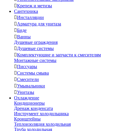

Крепеж и метизы
Сантехника

Инсталляции

Арматура для унитаза

Биде

Ванны
Душевые ограждения

Душевые системы

Комплектующие и запчасти к смесителям
Монтажные системы

Писсуары

Системы смыва

Смесители

Умывальники

Унитазы
Охлаждение
Кондиционеры
Дренаж конденсата
Инструмент холодильщика
Кронштейны
Теплоизоляция холодильная
Труба холодильная