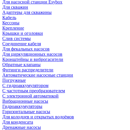
Для насосной станции Esybox
Для скважин
Адаптеры для скважины
Кабель
Кессоны
Крепление
Крышки и оголовки
Слив системы
Соединение кабеля
Для фекальных насосов
Для циркуляционных насосов
Кронштейны и виброгасители
Обратные клапаны
Фитинги распределители
Автоматические насосные станции
Погружные
С гидроаккумулятором
С частотным преобразователем
С электронной автоматикой
Вибрационные насосы
Гидроаккумуляторы
Горизонтальные насосы
Для колодцев и открытых водоёмов
Для конденсата
Дренажные насосы