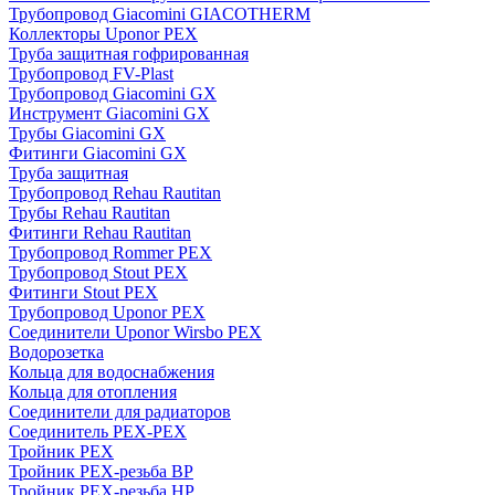
Трубопровод Giacomini GIACOTHERM
Коллекторы Uponor PEX
Труба защитная гофрированная
Трубопровод FV-Plast
Трубопровод Giacomini GX
Инструмент Giacomini GX
Трубы Giacomini GX
Фитинги Giacomini GX
Труба защитная
Трубопровод Rehau Rautitan
Трубы Rehau Rautitan
Фитинги Rehau Rautitan
Трубопровод Rommer PEX
Трубопровод Stout PEX
Фитинги Stout PEX
Трубопровод Uponor PEX
Соединители Uponor Wirsbo PEX
Водорозетка
Кольца для водоснабжения
Кольца для отопления
Соединители для радиаторов
Соединитель PEX-PEX
Тройник PEX
Тройник PEX-резьба ВР
Тройник PEX-резьба НР