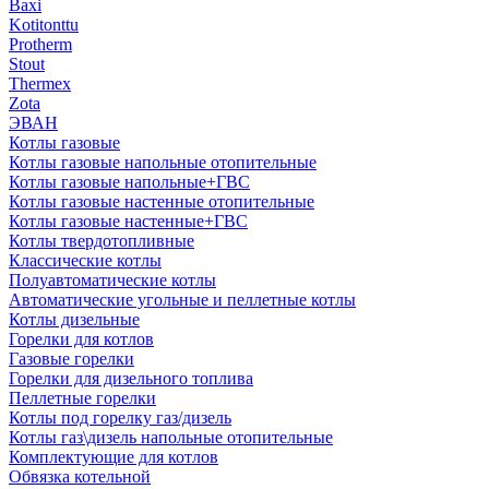
Baxi
Kotitonttu
Protherm
Stout
Thermex
Zota
ЭВАН
Котлы газовые
Котлы газовые напольные отопительные
Котлы газовые напольные+ГВС
Котлы газовые настенные отопительные
Котлы газовые настенные+ГВС
Котлы твердотопливные
Классические котлы
Полуавтоматические котлы
Автоматические угольные и пеллетные котлы
Котлы дизельные
Горелки для котлов
Газовые горелки
Горелки для дизельного топлива
Пеллетные горелки
Котлы под горелку газ/дизель
Котлы газ\дизель напольные отопительные
Комплектующие для котлов
Обвязка котельной