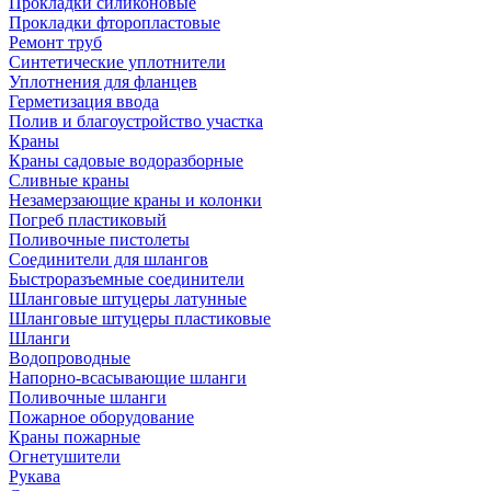
Прокладки силиконовые
Прокладки фторопластовые
Ремонт труб
Синтетические уплотнители
Уплотнения для фланцев
Герметизация ввода
Полив и благоустройство участка
Краны
Краны садовые водоразборные
Сливные краны
Незамерзающие краны и колонки
Погреб пластиковый
Поливочные пистолеты
Соединители для шлангов
Быстроразъемные соединители
Шланговые штуцеры латунные
Шланговые штуцеры пластиковые
Шланги
Водопроводные
Напорно-всасывающие шланги
Поливочные шланги
Пожарное оборудование
Краны пожарные
Огнетушители
Рукава