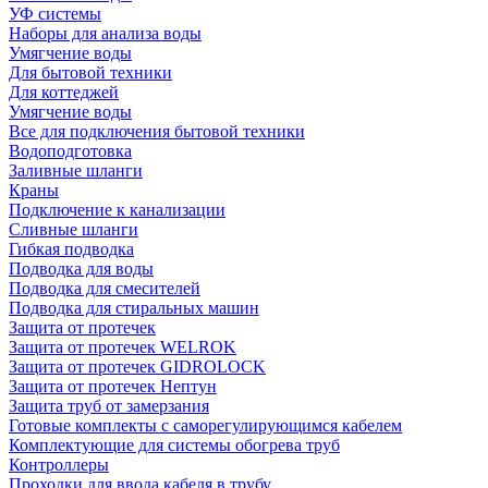
УФ системы
Наборы для анализа воды
Умягчение воды
Для бытовой техники
Для коттеджей
Умягчение воды
Все для подключения бытовой техники
Водоподготовка
Заливные шланги
Краны
Подключение к канализации
Сливные шланги
Гибкая подводка
Подводка для воды
Подводка для смесителей
Подводка для стиральных машин
Защита от протечек
Защита от протечек WELROK
Защита от протечек GIDROLOCK
Защита от протечек Нептун
Защита труб от замерзания
Готовые комплекты с саморегулирующимся кабелем
Комплектующие для системы обогрева труб
Контроллеры
Проходки для ввода кабеля в трубу