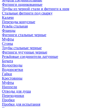
Муфты соединительные
Фитинги оцинкованные
Трубы из черной стали и фитинги к ним
Стальные фитинги под сварку
Калачи
Переходы конусные
Резьба стальная
Фланцы
Фитинги стальные черные
Муфты
Сгоны
Трубы стальные черные
Фитинги чугунные черные
Резьбовые соединители латунные
Бочата
Водоотводы
Водорозетки
Гайки
Крестовины
Муфты
Ниппели
Отводы для душа
Переходники
Пробки
Пробки для испытания