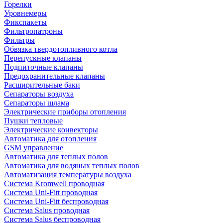
Горелки
Уровнемеры
Фикспакеты
Фильтропатроны
Фильтры
Обвязка твердотопливного котла
Перепускные клапаны
Подпиточные клапаны
Предохранительные клапаны
Расширительные баки
Сепараторы воздуха
Сепараторы шлама
Электрические приборы отопления
Пушки тепловые
Электрические конвекторы
Автоматика для отопления
GSM управление
Автоматика для теплых полов
Автоматика для водяных теплых полов
Автоматизация температуры воздуха
Система Kromwell проводная
Система Uni-Fitt проводная
Система Uni-Fitt беспроводная
Система Salus проводная
Система Salus беспроводная