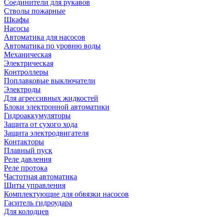
Соединители для рукавов
Стволы пожарные
Шкафы
Насосы
Автоматика для насосов
Автоматика по уровню воды
Механическая
Электрическая
Контроллеры
Поплавковые выключатели
Электроды
Для агрессивных жидкостей
Блоки электронной автоматики
Гидроаккумуляторы
Защита от сухого хода
Защита электродвигателя
Контакторы
Плавный пуск
Реле давления
Реле протока
Частотная автоматика
Щиты управления
Комплектующие для обвязки насосов
Гаситель гидроудара
Для колодцев