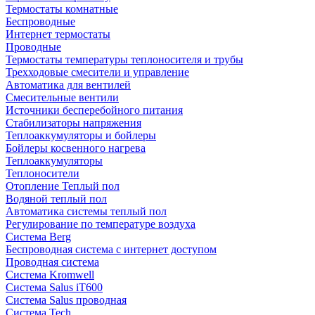
Термостаты комнатные
Беспроводные
Интернет термостаты
Проводные
Термостаты температуры теплоносителя и трубы
Трехходовые смесители и управление
Автоматика для вентилей
Смесительные вентили
Источники бесперебойного питания
Стабилизаторы напряжения
Теплоаккумуляторы и бойлеры
Бойлеры косвенного нагрева
Теплоаккумуляторы
Теплоносители
Отопление Теплый пол
Водяной теплый пол
Автоматика системы теплый пол
Регулирование по температуре воздуха
Система Berg
Беспроводная система с интернет доступом
Проводная система
Система Kromwell
Система Salus iT600
Система Salus проводная
Система Tech