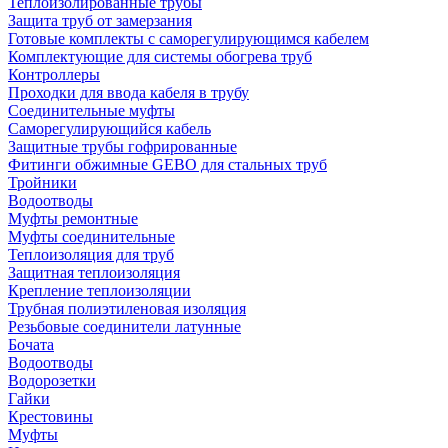
Теплоизолированные трубы
Защита труб от замерзания
Готовые комплекты с саморегулирующимся кабелем
Комплектующие для системы обогрева труб
Контроллеры
Проходки для ввода кабеля в трубу
Соединительные муфты
Саморегулирующийся кабель
Защитные трубы гофрированные
Фитинги обжимные GEBO для стальных труб
Тройники
Водоотводы
Муфты ремонтные
Муфты соединительные
Теплоизоляция для труб
Защитная теплоизоляция
Крепление теплоизоляции
Трубная полиэтиленовая изоляция
Резьбовые соединители латунные
Бочата
Водоотводы
Водорозетки
Гайки
Крестовины
Муфты