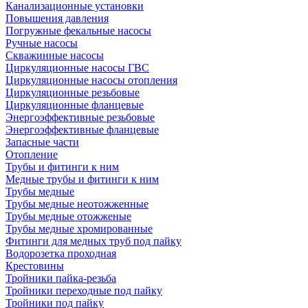
Канализационные установки
Повышения давления
Погружные фекальные насосы
Ручные насосы
Скважинные насосы
Циркуляционные насосы ГВС
Циркуляционные насосы отопления
Циркуляционные резьбовые
Циркуляционные фланцевые
Энергоэффективные резьбовые
Энергоэффективные фланцевые
Запасные части
Отопление
Трубы и фитинги к ним
Медные трубы и фитинги к ним
Трубы медные
Трубы медные неотожженные
Трубы медные отожженые
Трубы медные хромированные
Фитинги для медных труб под пайку
Водорозетка проходная
Крестовины
Тройники пайка-резьба
Тройники переходные под пайку
Тройники под пайку