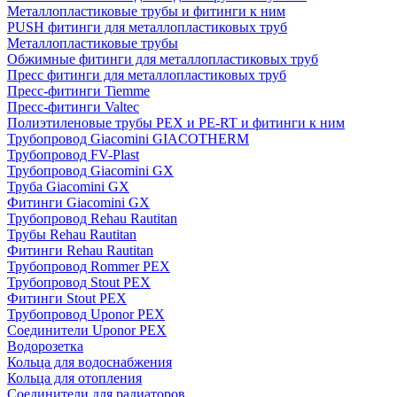
Металлопластиковые трубы и фитинги к ним
PUSH фитинги для металлопластиковых труб
Металлопластиковые трубы
Обжимные фитинги для металлопластиковых труб
Пресс фитинги для металлопластиковых труб
Пресс-фитинги Tiemme
Пресс-фитинги Valtec
Полиэтиленовые трубы PEX и PE-RT и фитинги к ним
Трубопровод Giacomini GIACOTHERM
Трубопровод FV-Plast
Трубопровод Giacomini GX
Труба Giacomini GX
Фитинги Giacomini GX
Трубопровод Rehau Rautitan
Трубы Rehau Rautitan
Фитинги Rehau Rautitan
Трубопровод Rommer PEX
Трубопровод Stout PEX
Фитинги Stout PEX
Трубопровод Uponor PEX
Соединители Uponor PEX
Водорозетка
Кольца для водоснабжения
Кольца для отопления
Соединители для радиаторов