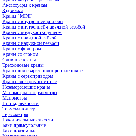
Аксессуары к кранам
Задвижки
Краны "MINI"
Краны с внутренней резьбой
Краны с внутренней-наружной резьбой
Краны с воздухоотводчиком
Краны с накидной гайкой
Краны с наружной резьбой
Краны с фильтром
Краны со сгоном
Сливные краны
Трехходовые краны
Краны под сварку полипропиленовые
Краны с сервоприводом
Краны электромагнитные
Незамерзающие краны
Манометры и термометры
Манометры
Принадлежности
Термоманометры
Термометры
Накопительные емкости
Баки прямоугольные
Баки подземные