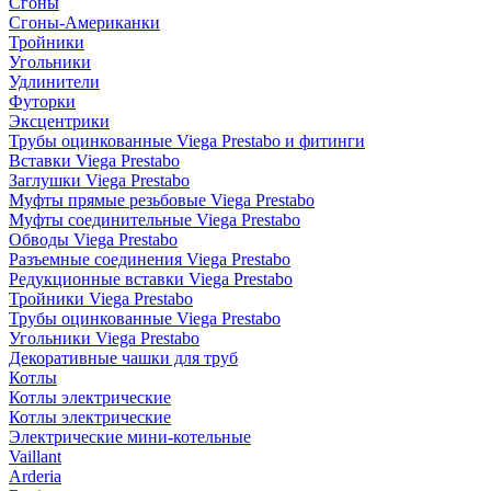
Сгоны
Сгоны-Американки
Тройники
Угольники
Удлинители
Футорки
Эксцентрики
Трубы оцинкованные Viega Prestabo и фитинги
Вставки Viega Prestabo
Заглушки Viega Prestabo
Муфты прямые резьбовые Viega Prestabo
Муфты соединительные Viega Prestabo
Обводы Viega Prestabo
Разъемные соединения Viega Prestabo
Редукционные вставки Viega Prestabo
Тройники Viega Prestabo
Трубы оцинкованные Viega Prestabo
Угольники Viega Prestabo
Декоративные чашки для труб
Котлы
Котлы электрические
Котлы электрические
Электрические мини-котельные
Vaillant
Arderia