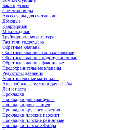
Комплектующие
Баки круглые
Счетчики воды
Аксессуары для счетчиков
Домовые
Квартирные
Мокроходные
Трубопроводная арматура
Гасители гидроудара
Обратные клапаны
Обратные клапаны горизонтальные
Обратные клапаны подпружиненные
Обратные клапаны фланцевые
Предохранительные клапаны
Редукторы давления
Уплотнительные материалы
Анаэробные герметики для резьбы
Лён и паста
Прокладки
Прокладки для кранбуксы
Прокладки для фланцев
Прокладки круглого сечения
Прокладки плоские паронит
Прокладки плоские резиновые
Прокладки плоские Фибра