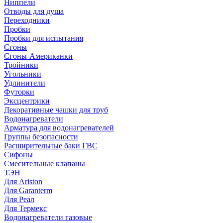
Ниппели
Отводы для душа
Переходники
Пробки
Пробки для испытания
Сгоны
Сгоны-Американки
Тройники
Угольники
Удлинители
Футорки
Эксцентрики
Декоративные чашки для труб
Водонагреватели
Арматура для водонагревателей
Группы безопасности
Расширительные баки ГВС
Сифоны
Смесительные клапаны
ТЭН
Для Ariston
Для Garanterm
Для Реал
Для Термекс
Водонагреватели газовые