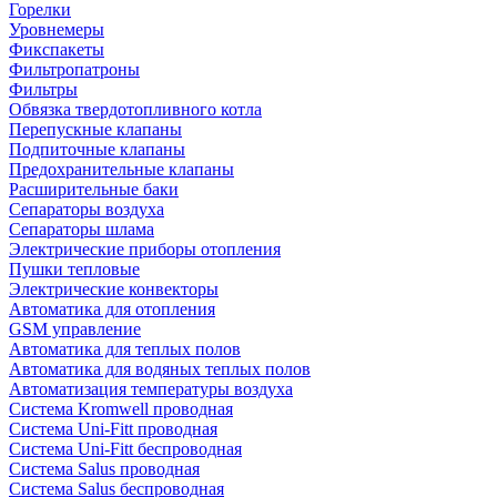
Горелки
Уровнемеры
Фикспакеты
Фильтропатроны
Фильтры
Обвязка твердотопливного котла
Перепускные клапаны
Подпиточные клапаны
Предохранительные клапаны
Расширительные баки
Сепараторы воздуха
Сепараторы шлама
Электрические приборы отопления
Пушки тепловые
Электрические конвекторы
Автоматика для отопления
GSM управление
Автоматика для теплых полов
Автоматика для водяных теплых полов
Автоматизация температуры воздуха
Система Kromwell проводная
Система Uni-Fitt проводная
Система Uni-Fitt беспроводная
Система Salus проводная
Система Salus беспроводная