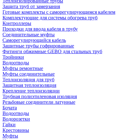
Теплоизолированные трубы
Защита труб от замерзания
Готовые комплекты с саморегулирующимся кабелем
Комплектующие для системы обогрева труб
Контроллеры
Проходки для ввода кабеля в трубу
Соединительные муфты
Саморегулирующийся кабель
Защитные трубы гофрированные
Фитинги обжимные GEBO для стальных труб
Тройники
Водоотводы
Муфты ремонтные
Муфты соединительные
Теплоизоляция для труб
Защитная теплоизоляция
Крепление теплоизоляции
Трубная полиэтиленовая изоляция
Резьбовые соединители латунные
Бочата
Водоотводы
Водорозетки
Гайки
Крестовины
Муфты