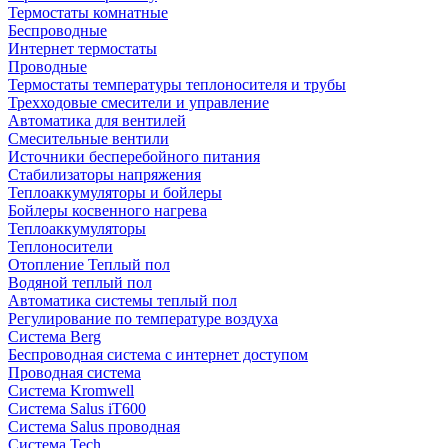
Термостаты комнатные
Беспроводные
Интернет термостаты
Проводные
Термостаты температуры теплоносителя и трубы
Трехходовые смесители и управление
Автоматика для вентилей
Смесительные вентили
Источники бесперебойного питания
Стабилизаторы напряжения
Теплоаккумуляторы и бойлеры
Бойлеры косвенного нагрева
Теплоаккумуляторы
Теплоносители
Отопление Теплый пол
Водяной теплый пол
Автоматика системы теплый пол
Регулирование по температуре воздуха
Система Berg
Беспроводная система с интернет доступом
Проводная система
Система Kromwell
Система Salus iT600
Система Salus проводная
Система Tech