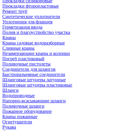
Прокладки силиконовые
Прокладки фторопластовые
Ремонт труб
Синтетические уплотнители
Уплотнения для фланцев
Герметизация ввода
Полив и благоустройство участка
Краны
Краны садовые водоразборные
Сливные краны
Незамерзающие краны и колонки
Погреб пластиковый
Поливочные пистолеты
Соединители для шлангов
Быстроразъемные соединители
Шланговые штуцеры латунные
Шланговые штуцеры пластиковые
Шланги
Водопроводные
Напорно-всасывающие шланги
Поливочные шланги
Пожарное оборудование
Краны пожарные
Огнетушители
Рукава