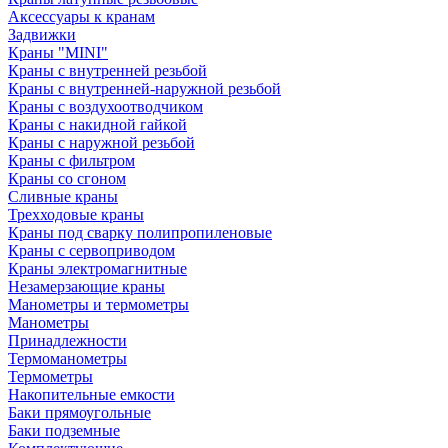
Аксессуары к кранам
Задвижки
Краны "MINI"
Краны с внутренней резьбой
Краны с внутренней-наружной резьбой
Краны с воздухоотводчиком
Краны с накидной гайкой
Краны с наружной резьбой
Краны с фильтром
Краны со сгоном
Сливные краны
Трехходовые краны
Краны под сварку полипропиленовые
Краны с сервоприводом
Краны электромагнитные
Незамерзающие краны
Манометры и термометры
Манометры
Принадлежности
Термоманометры
Термометры
Накопительные емкости
Баки прямоугольные
Баки подземные