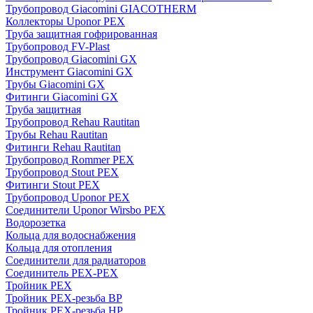
Трубопровод Giacomini GIACOTHERM
Коллекторы Uponor PEX
Труба защитная гофрированная
Трубопровод FV-Plast
Трубопровод Giacomini GX
Инструмент Giacomini GX
Трубы Giacomini GX
Фитинги Giacomini GX
Труба защитная
Трубопровод Rehau Rautitan
Трубы Rehau Rautitan
Фитинги Rehau Rautitan
Трубопровод Rommer PEX
Трубопровод Stout PEX
Фитинги Stout PEX
Трубопровод Uponor PEX
Соединители Uponor Wirsbo PEX
Водорозетка
Кольца для водоснабжения
Кольца для отопления
Соединители для радиаторов
Соединитель PEX-PEX
Тройник PEX
Тройник PEX-резьба ВР
Тройник PEX-резьба НР