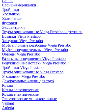
Сгоны
Сгоны-Американки
Тройники
Угольники
Удлинители
Футорки
Эксцентрики
Трубы оцинкованные Viega Prestabo и фитинги
Вставки Viega Prestabo
Заглушки Viega Prestabo
Муфты прямые резьбовые Viega Prestabo
Муфты соединительные Viega Prestabo
Обводы Viega Prestabo
Разъемные соединения Viega Prestabo
Редукционные вставки Viega Prestabo
Тройники Viega Prestabo
Трубы оцинкованные Viega Prestabo
Угольники Viega Prestabo
Декоративные чашки для труб
Котлы
Котлы электрические
Котлы электрические
Электрические мини-котельные
Vaillant
Arderia