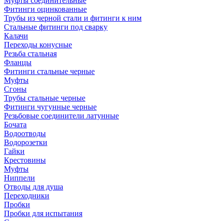
Муфты соединительные
Фитинги оцинкованные
Трубы из черной стали и фитинги к ним
Стальные фитинги под сварку
Калачи
Переходы конусные
Резьба стальная
Фланцы
Фитинги стальные черные
Муфты
Сгоны
Трубы стальные черные
Фитинги чугунные черные
Резьбовые соединители латунные
Бочата
Водоотводы
Водорозетки
Гайки
Крестовины
Муфты
Ниппели
Отводы для душа
Переходники
Пробки
Пробки для испытания