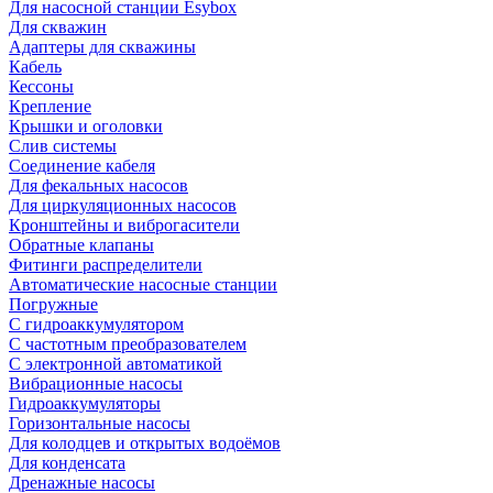
Для насосной станции Esybox
Для скважин
Адаптеры для скважины
Кабель
Кессоны
Крепление
Крышки и оголовки
Слив системы
Соединение кабеля
Для фекальных насосов
Для циркуляционных насосов
Кронштейны и виброгасители
Обратные клапаны
Фитинги распределители
Автоматические насосные станции
Погружные
С гидроаккумулятором
С частотным преобразователем
С электронной автоматикой
Вибрационные насосы
Гидроаккумуляторы
Горизонтальные насосы
Для колодцев и открытых водоёмов
Для конденсата
Дренажные насосы