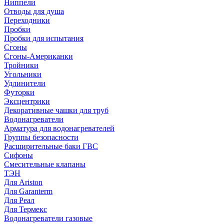
Ниппели
Отводы для душа
Переходники
Пробки
Пробки для испытания
Сгоны
Сгоны-Американки
Тройники
Угольники
Удлинители
Футорки
Эксцентрики
Декоративные чашки для труб
Водонагреватели
Арматура для водонагревателей
Группы безопасности
Расширительные баки ГВС
Сифоны
Смесительные клапаны
ТЭН
Для Ariston
Для Garanterm
Для Реал
Для Термекс
Водонагреватели газовые