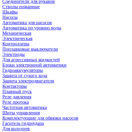
Соединители для рукавов
Стволы пожарные
Шкафы
Насосы
Автоматика для насосов
Автоматика по уровню воды
Механическая
Электрическая
Контроллеры
Поплавковые выключатели
Электроды
Для агрессивных жидкостей
Блоки электронной автоматики
Гидроаккумуляторы
Защита от сухого хода
Защита электродвигателя
Контакторы
Плавный пуск
Реле давления
Реле протока
Частотная автоматика
Щиты управления
Комплектующие для обвязки насосов
Гаситель гидроудара
Для колодцев