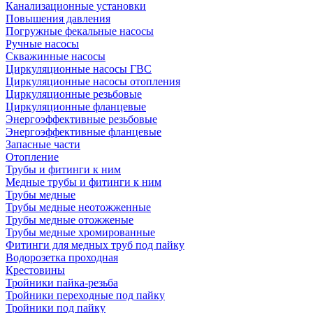
Канализационные установки
Повышения давления
Погружные фекальные насосы
Ручные насосы
Скважинные насосы
Циркуляционные насосы ГВС
Циркуляционные насосы отопления
Циркуляционные резьбовые
Циркуляционные фланцевые
Энергоэффективные резьбовые
Энергоэффективные фланцевые
Запасные части
Отопление
Трубы и фитинги к ним
Медные трубы и фитинги к ним
Трубы медные
Трубы медные неотожженные
Трубы медные отожженые
Трубы медные хромированные
Фитинги для медных труб под пайку
Водорозетка проходная
Крестовины
Тройники пайка-резьба
Тройники переходные под пайку
Тройники под пайку