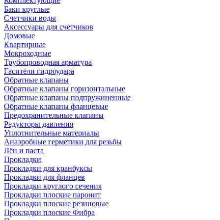
Комплектующие
Баки круглые
Счетчики воды
Аксессуары для счетчиков
Домовые
Квартирные
Мокроходные
Трубопроводная арматура
Гасители гидроудара
Обратные клапаны
Обратные клапаны горизонтальные
Обратные клапаны подпружиненные
Обратные клапаны фланцевые
Предохранительные клапаны
Редукторы давления
Уплотнительные материалы
Анаэробные герметики для резьбы
Лён и паста
Прокладки
Прокладки для кранбуксы
Прокладки для фланцев
Прокладки круглого сечения
Прокладки плоские паронит
Прокладки плоские резиновые
Прокладки плоские Фибра