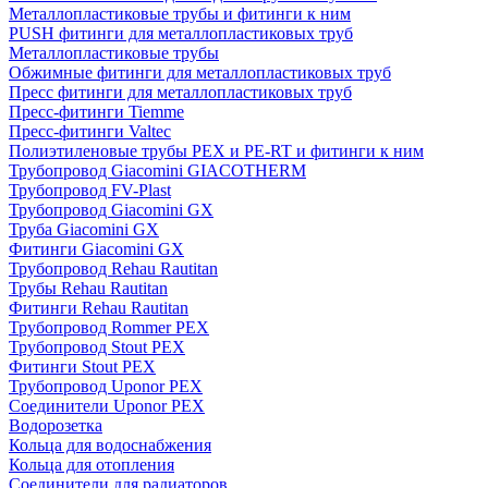
Металлопластиковые трубы и фитинги к ним
PUSH фитинги для металлопластиковых труб
Металлопластиковые трубы
Обжимные фитинги для металлопластиковых труб
Пресс фитинги для металлопластиковых труб
Пресс-фитинги Tiemme
Пресс-фитинги Valtec
Полиэтиленовые трубы PEX и PE-RT и фитинги к ним
Трубопровод Giacomini GIACOTHERM
Трубопровод FV-Plast
Трубопровод Giacomini GX
Труба Giacomini GX
Фитинги Giacomini GX
Трубопровод Rehau Rautitan
Трубы Rehau Rautitan
Фитинги Rehau Rautitan
Трубопровод Rommer PEX
Трубопровод Stout PEX
Фитинги Stout PEX
Трубопровод Uponor PEX
Соединители Uponor PEX
Водорозетка
Кольца для водоснабжения
Кольца для отопления
Соединители для радиаторов