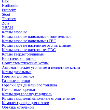
Baxi
Kotitonttu
Protherm
Stout
Thermex
Zota
ЭВАН
Котлы газовые
Котлы газовые напольные отопительные
Котлы газовые напольные+ГВС
Котлы газовые настенные отопительные
Котлы газовые настенные+ГВС
Котлы твердотопливные
Классические котлы
Полуавтоматические котлы
Автоматические угольные и пеллетные котлы
Котлы дизельные
Горелки для котлов
Газовые горелки
Горелки для дизельного топлива
Пеллетные горелки
Котлы под горелку газ/дизель
Котлы газ\дизель напольные отопительные
Комплектующие для котлов
Обвязка котельной