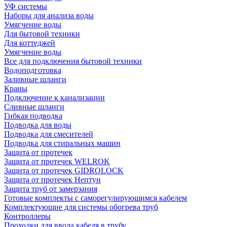
УФ системы
Наборы для анализа воды
Умягчение воды
Для бытовой техники
Для коттеджей
Умягчение воды
Все для подключения бытовой техники
Водоподготовка
Заливные шланги
Краны
Подключение к канализации
Сливные шланги
Гибкая подводка
Подводка для воды
Подводка для смесителей
Подводка для стиральных машин
Защита от протечек
Защита от протечек WELROK
Защита от протечек GIDROLOCK
Защита от протечек Нептун
Защита труб от замерзания
Готовые комплекты с саморегулирующимся кабелем
Комплектующие для системы обогрева труб
Контроллеры
Проходки для ввода кабеля в трубу