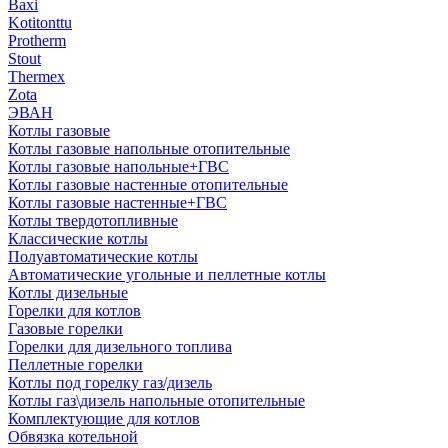
Baxi
Kotitonttu
Protherm
Stout
Thermex
Zota
ЭВАН
Котлы газовые
Котлы газовые напольные отопительные
Котлы газовые напольные+ГВС
Котлы газовые настенные отопительные
Котлы газовые настенные+ГВС
Котлы твердотопливные
Классические котлы
Полуавтоматические котлы
Автоматические угольные и пеллетные котлы
Котлы дизельные
Горелки для котлов
Газовые горелки
Горелки для дизельного топлива
Пеллетные горелки
Котлы под горелку газ/дизель
Котлы газ\дизель напольные отопительные
Комплектующие для котлов
Обвязка котельной