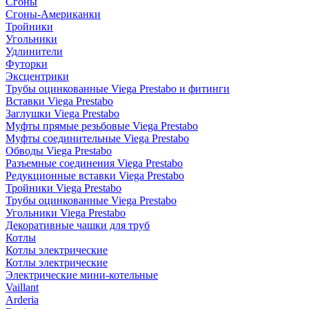
Сгоны
Сгоны-Американки
Тройники
Угольники
Удлинители
Футорки
Эксцентрики
Трубы оцинкованные Viega Prestabo и фитинги
Вставки Viega Prestabo
Заглушки Viega Prestabo
Муфты прямые резьбовые Viega Prestabo
Муфты соединительные Viega Prestabo
Обводы Viega Prestabo
Разъемные соединения Viega Prestabo
Редукционные вставки Viega Prestabo
Тройники Viega Prestabo
Трубы оцинкованные Viega Prestabo
Угольники Viega Prestabo
Декоративные чашки для труб
Котлы
Котлы электрические
Котлы электрические
Электрические мини-котельные
Vaillant
Arderia