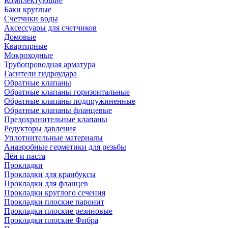
Комплектующие
Баки круглые
Счетчики воды
Аксессуары для счетчиков
Домовые
Квартирные
Мокроходные
Трубопроводная арматура
Гасители гидроудара
Обратные клапаны
Обратные клапаны горизонтальные
Обратные клапаны подпружиненные
Обратные клапаны фланцевые
Предохранительные клапаны
Редукторы давления
Уплотнительные материалы
Анаэробные герметики для резьбы
Лён и паста
Прокладки
Прокладки для кранбуксы
Прокладки для фланцев
Прокладки круглого сечения
Прокладки плоские паронит
Прокладки плоские резиновые
Прокладки плоские Фибра