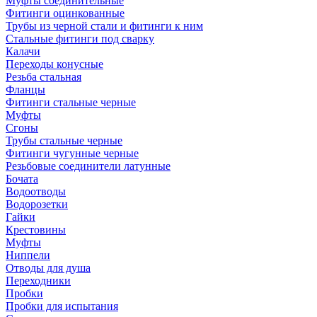
Муфты соединительные
Фитинги оцинкованные
Трубы из черной стали и фитинги к ним
Стальные фитинги под сварку
Калачи
Переходы конусные
Резьба стальная
Фланцы
Фитинги стальные черные
Муфты
Сгоны
Трубы стальные черные
Фитинги чугунные черные
Резьбовые соединители латунные
Бочата
Водоотводы
Водорозетки
Гайки
Крестовины
Муфты
Ниппели
Отводы для душа
Переходники
Пробки
Пробки для испытания