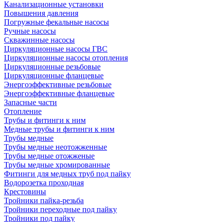
Канализационные установки
Повышения давления
Погружные фекальные насосы
Ручные насосы
Скважинные насосы
Циркуляционные насосы ГВС
Циркуляционные насосы отопления
Циркуляционные резьбовые
Циркуляционные фланцевые
Энергоэффективные резьбовые
Энергоэффективные фланцевые
Запасные части
Отопление
Трубы и фитинги к ним
Медные трубы и фитинги к ним
Трубы медные
Трубы медные неотожженные
Трубы медные отожженые
Трубы медные хромированные
Фитинги для медных труб под пайку
Водорозетка проходная
Крестовины
Тройники пайка-резьба
Тройники переходные под пайку
Тройники под пайку