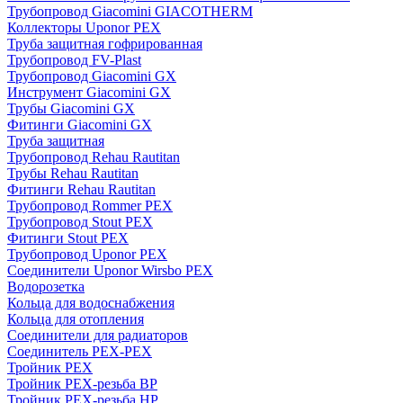
Трубопровод Giacomini GIACOTHERM
Коллекторы Uponor PEX
Труба защитная гофрированная
Трубопровод FV-Plast
Трубопровод Giacomini GX
Инструмент Giacomini GX
Трубы Giacomini GX
Фитинги Giacomini GX
Труба защитная
Трубопровод Rehau Rautitan
Трубы Rehau Rautitan
Фитинги Rehau Rautitan
Трубопровод Rommer PEX
Трубопровод Stout PEX
Фитинги Stout PEX
Трубопровод Uponor PEX
Соединители Uponor Wirsbo PEX
Водорозетка
Кольца для водоснабжения
Кольца для отопления
Соединители для радиаторов
Соединитель PEX-PEX
Тройник PEX
Тройник PEX-резьба ВР
Тройник PEX-резьба НР