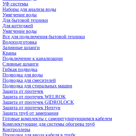
УФ системы
Наборы для анализа воды
Умягчение воды
Для бытовой техники
Для коттеджей
Умягчение воды
Все для подключения бытовой техники
Водоподготовка
Заливные шланги
Краны
Подключение к канализации
Сливные шланги
Гибкая подводка
Подводка для воды
Подводка для смесителей
Подводка для стиральных машин
Защита от протечек
Защита от протечек WELROK
Защита от протечек GIDROLOCK
Защита от протечек Нептун
Защита труб от замерзания
Готовые комплекты с саморегулирующимся кабелем
Комплектующие для системы обогрева труб
Контроллеры
Проходки для ввода кабеля в трубу