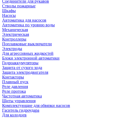
Соединители для рукавов
Стволы пожарные
Шкафы
Насосы
Автоматика для насосов
Автоматика по уровню воды
Механическая
Электрическая
Контроллеры
Поплавковые выключатели
Электроды
Для агрессивных жидкостей
Блоки электронной автоматики
Гидроаккумуляторы
Защита от сухого хода
Защита электродвигателя
Контакторы
Плавный пуск
Реле давления
Реле протока
Частотная автоматика
Щиты управления
Комплектующие для обвязки насосов
Гаситель гидроудара
Для колодцев