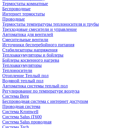
Термостаты комнатные
Беспроводные
Интернет термостаты
Проводные
Термостаты температуры теплоносителя и трубы
Трехходовые смесители и управление
Автоматика для вентилей
Смесительные вентили
Источники бесперебойного питания
Стабилизаторы напряжения
Теплоаккумуляторы и бойлеры
Бойлеры косвенного нагрева
Теплоаккумуляторы
Теплоносители
Отопление Теплый пол
Водяной теплый пол
Автоматика системы теплый пол
Регулирование по температуре воздуха
Система Berg
Беспроводная система с интернет доступом
Проводная система
Система Kromwell
Система Salus iT600
Система Salus проводная
Система Tech