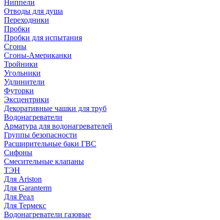
Ниппели
Отводы для душа
Переходники
Пробки
Пробки для испытания
Сгоны
Сгоны-Американки
Тройники
Угольники
Удлинители
Футорки
Эксцентрики
Декоративные чашки для труб
Водонагреватели
Арматура для водонагревателей
Группы безопасности
Расширительные баки ГВС
Сифоны
Смесительные клапаны
ТЭН
Для Ariston
Для Garanterm
Для Реал
Для Термекс
Водонагреватели газовые