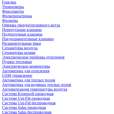
Горелки
Уровнемеры
Фикспакеты
Фильтропатроны
Фильтры
Обвязка твердотопливного котла
Перепускные клапаны
Подпиточные клапаны
Предохранительные клапаны
Расширительные баки
Сепараторы воздуха
Сепараторы шлама
Электрические приборы отопления
Пушки тепловые
Электрические конвекторы
Автоматика для отопления
GSM управление
Автоматика для теплых полов
Автоматика для водяных теплых полов
Автоматизация температуры воздуха
Система Kromwell проводная
Система Uni-Fitt проводная
Система Uni-Fitt беспроводная
Система Salus проводная
Система Salus беспроводная