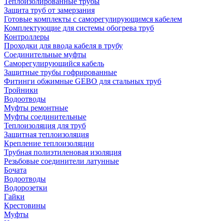
Теплоизолированные трубы
Защита труб от замерзания
Готовые комплекты с саморегулирующимся кабелем
Комплектующие для системы обогрева труб
Контроллеры
Проходки для ввода кабеля в трубу
Соединительные муфты
Саморегулирующийся кабель
Защитные трубы гофрированные
Фитинги обжимные GEBO для стальных труб
Тройники
Водоотводы
Муфты ремонтные
Муфты соединительные
Теплоизоляция для труб
Защитная теплоизоляция
Крепление теплоизоляции
Трубная полиэтиленовая изоляция
Резьбовые соединители латунные
Бочата
Водоотводы
Водорозетки
Гайки
Крестовины
Муфты