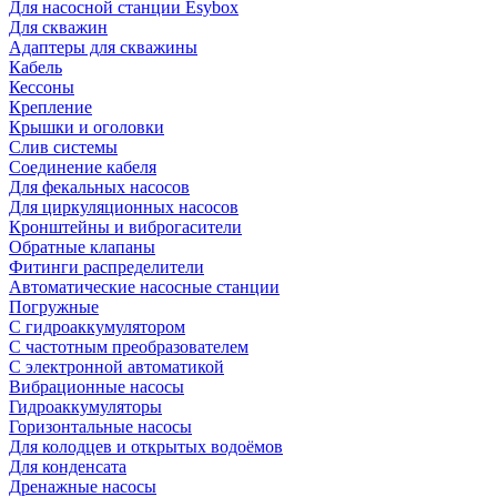
Для насосной станции Esybox
Для скважин
Адаптеры для скважины
Кабель
Кессоны
Крепление
Крышки и оголовки
Слив системы
Соединение кабеля
Для фекальных насосов
Для циркуляционных насосов
Кронштейны и виброгасители
Обратные клапаны
Фитинги распределители
Автоматические насосные станции
Погружные
С гидроаккумулятором
С частотным преобразователем
С электронной автоматикой
Вибрационные насосы
Гидроаккумуляторы
Горизонтальные насосы
Для колодцев и открытых водоёмов
Для конденсата
Дренажные насосы