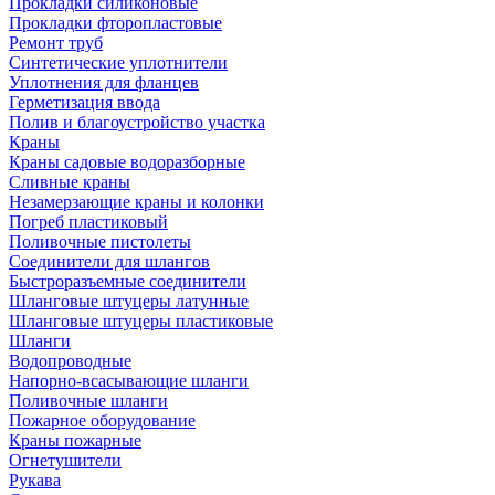
Прокладки силиконовые
Прокладки фторопластовые
Ремонт труб
Синтетические уплотнители
Уплотнения для фланцев
Герметизация ввода
Полив и благоустройство участка
Краны
Краны садовые водоразборные
Сливные краны
Незамерзающие краны и колонки
Погреб пластиковый
Поливочные пистолеты
Соединители для шлангов
Быстроразъемные соединители
Шланговые штуцеры латунные
Шланговые штуцеры пластиковые
Шланги
Водопроводные
Напорно-всасывающие шланги
Поливочные шланги
Пожарное оборудование
Краны пожарные
Огнетушители
Рукава