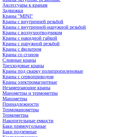
Аксессуары к кранам
Задвижки
Краны "MINI"
Краны с внутренней резьбой
Краны с внутренней-наружной резьбой
Краны с воздухоотводчиком
Краны с накидной гайкой
Краны с наружной резьбой
Краны с фильтром
Краны со сгоном
Сливные краны
Трехходовые краны
Краны под сварку полипропиленовые
Краны с сервоприводом
Краны электромагнитные
Незамерзающие краны
Манометры и термометры
Манометры
Принадлежности
Термоманометры
Термометры
Накопительные емкости
Баки прямоугольные
Баки подземные