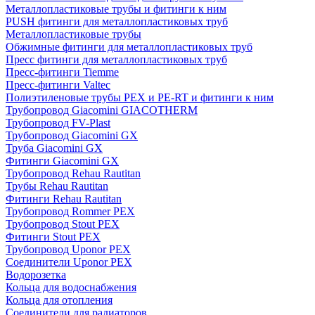
Металлопластиковые трубы и фитинги к ним
PUSH фитинги для металлопластиковых труб
Металлопластиковые трубы
Обжимные фитинги для металлопластиковых труб
Пресс фитинги для металлопластиковых труб
Пресс-фитинги Tiemme
Пресс-фитинги Valtec
Полиэтиленовые трубы PEX и PE-RT и фитинги к ним
Трубопровод Giacomini GIACOTHERM
Трубопровод FV-Plast
Трубопровод Giacomini GX
Труба Giacomini GX
Фитинги Giacomini GX
Трубопровод Rehau Rautitan
Трубы Rehau Rautitan
Фитинги Rehau Rautitan
Трубопровод Rommer PEX
Трубопровод Stout PEX
Фитинги Stout PEX
Трубопровод Uponor PEX
Соединители Uponor PEX
Водорозетка
Кольца для водоснабжения
Кольца для отопления
Соединители для радиаторов