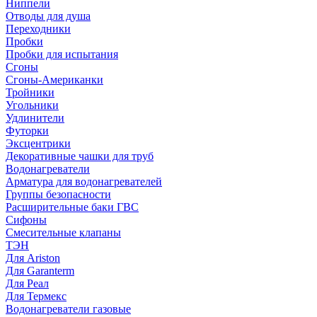
Ниппели
Отводы для душа
Переходники
Пробки
Пробки для испытания
Сгоны
Сгоны-Американки
Тройники
Угольники
Удлинители
Футорки
Эксцентрики
Декоративные чашки для труб
Водонагреватели
Арматура для водонагревателей
Группы безопасности
Расширительные баки ГВС
Сифоны
Смесительные клапаны
ТЭН
Для Ariston
Для Garanterm
Для Реал
Для Термекс
Водонагреватели газовые