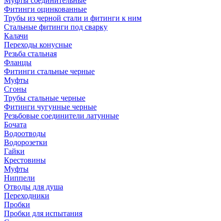
Муфты соединительные
Фитинги оцинкованные
Трубы из черной стали и фитинги к ним
Стальные фитинги под сварку
Калачи
Переходы конусные
Резьба стальная
Фланцы
Фитинги стальные черные
Муфты
Сгоны
Трубы стальные черные
Фитинги чугунные черные
Резьбовые соединители латунные
Бочата
Водоотводы
Водорозетки
Гайки
Крестовины
Муфты
Ниппели
Отводы для душа
Переходники
Пробки
Пробки для испытания