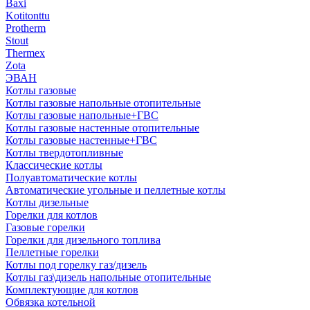
Baxi
Kotitonttu
Protherm
Stout
Thermex
Zota
ЭВАН
Котлы газовые
Котлы газовые напольные отопительные
Котлы газовые напольные+ГВС
Котлы газовые настенные отопительные
Котлы газовые настенные+ГВС
Котлы твердотопливные
Классические котлы
Полуавтоматические котлы
Автоматические угольные и пеллетные котлы
Котлы дизельные
Горелки для котлов
Газовые горелки
Горелки для дизельного топлива
Пеллетные горелки
Котлы под горелку газ/дизель
Котлы газ\дизель напольные отопительные
Комплектующие для котлов
Обвязка котельной