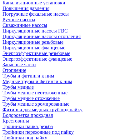
Канализационные установки
Повышения давления
Погружные фекальные насосы
Ручные насосы
Скважинные насосы
Циркуляционные насосы ГВС
Циркуляционные насосы отопления
Циркуляционные резьбовые
Циркуляционные фланцевые
Энергоэффективные резьбовые
Энергоэффективные фланцевые
Запасные части
Отопление
Трубы и фитинги к ним
Медные трубы и фитинги к ним
Трубы медные
Трубы медные неотожженные
Трубы медные отожженые
Трубы медные хромированные
Фитинги для медных труб под пайку
Водорозетка проходная
Крестовины
Тройники пайка-резьба
Тройники переходные под пайку
Тройники под пайку