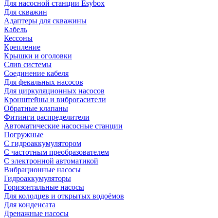
Для насосной станции Esybox
Для скважин
Адаптеры для скважины
Кабель
Кессоны
Крепление
Крышки и оголовки
Слив системы
Соединение кабеля
Для фекальных насосов
Для циркуляционных насосов
Кронштейны и виброгасители
Обратные клапаны
Фитинги распределители
Автоматические насосные станции
Погружные
С гидроаккумулятором
С частотным преобразователем
С электронной автоматикой
Вибрационные насосы
Гидроаккумуляторы
Горизонтальные насосы
Для колодцев и открытых водоёмов
Для конденсата
Дренажные насосы