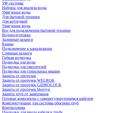
УФ системы
Наборы для анализа воды
Умягчение воды
Для бытовой техники
Для коттеджей
Умягчение воды
Все для подключения бытовой техники
Водоподготовка
Заливные шланги
Краны
Подключение к канализации
Сливные шланги
Гибкая подводка
Подводка для воды
Подводка для смесителей
Подводка для стиральных машин
Защита от протечек
Защита от протечек WELROK
Защита от протечек GIDROLOCK
Защита от протечек Нептун
Защита труб от замерзания
Готовые комплекты с саморегулирующимся кабелем
Комплектующие для системы обогрева труб
Контроллеры
Проходки для ввода кабеля в трубу