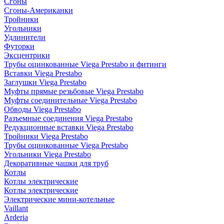
Сгоны
Сгоны-Американки
Тройники
Угольники
Удлинители
Футорки
Эксцентрики
Трубы оцинкованные Viega Prestabo и фитинги
Вставки Viega Prestabo
Заглушки Viega Prestabo
Муфты прямые резьбовые Viega Prestabo
Муфты соединительные Viega Prestabo
Обводы Viega Prestabo
Разъемные соединения Viega Prestabo
Редукционные вставки Viega Prestabo
Тройники Viega Prestabo
Трубы оцинкованные Viega Prestabo
Угольники Viega Prestabo
Декоративные чашки для труб
Котлы
Котлы электрические
Котлы электрические
Электрические мини-котельные
Vaillant
Arderia