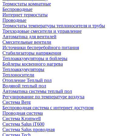
Термостаты комнатные
Беспроводные
Интернет термостаты
Проводные
Термостаты температуры теплоносителя и трубы
Трехходовые смесители и управление
Автоматика для вентилей
Смесительные вентили
Источники бесперебойного питания
Стабилизаторы напряжения
Теплоаккумуляторы и бойлеры
Бойлеры косвенного нагрева
Теплоаккумуляторы
Теплоносители
Отопление Теплый пол
Водяной теплый пол
Автоматика системы теплый пол
Регулирование по температуре воздуха
Система Berg
Беспроводная система с интернет доступом
Проводная система
Система Kromwell
Система Salus iT600
Система Salus проводная
Система Tech