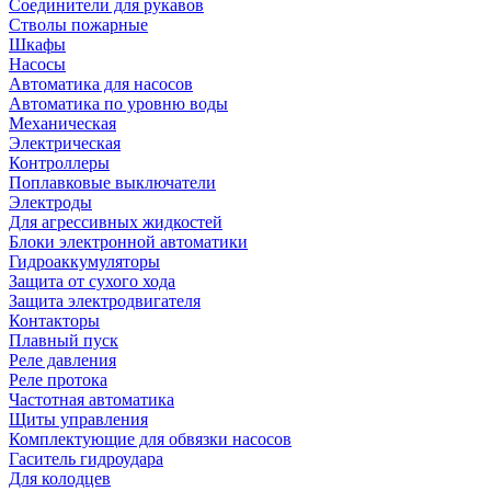
Соединители для рукавов
Стволы пожарные
Шкафы
Насосы
Автоматика для насосов
Автоматика по уровню воды
Механическая
Электрическая
Контроллеры
Поплавковые выключатели
Электроды
Для агрессивных жидкостей
Блоки электронной автоматики
Гидроаккумуляторы
Защита от сухого хода
Защита электродвигателя
Контакторы
Плавный пуск
Реле давления
Реле протока
Частотная автоматика
Щиты управления
Комплектующие для обвязки насосов
Гаситель гидроудара
Для колодцев