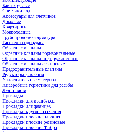
Комплектующие
Баки круглые
Счетчики воды
Аксессуары для счетчиков
Домовые
Квартирные
Мокроходные
Трубопроводная арматура
Гасители гидроудара
Обратные клапаны
Обратные клапаны горизонтальные
Обратные клапаны подпружиненные
Обратные клапаны фланцевые
Предохранительные клапаны
Редукторы давления
Уплотнительные материалы
Анаэробные герметики для резьбы
Лён и паста
Прокладки
Прокладки для кранбуксы
Прокладки для фланцев
Прокладки круглого сечения
Прокладки плоские паронит
Прокладки плоские резиновые
Прокладки плоские Фибра