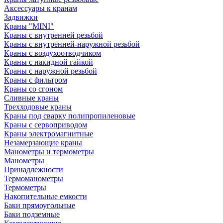
Аксессуары к кранам
Задвижки
Краны "MINI"
Краны с внутренней резьбой
Краны с внутренней-наружной резьбой
Краны с воздухоотводчиком
Краны с накидной гайкой
Краны с наружной резьбой
Краны с фильтром
Краны со сгоном
Сливные краны
Трехходовые краны
Краны под сварку полипропиленовые
Краны с сервоприводом
Краны электромагнитные
Незамерзающие краны
Манометры и термометры
Манометры
Принадлежности
Термоманометры
Термометры
Накопительные емкости
Баки прямоугольные
Баки подземные