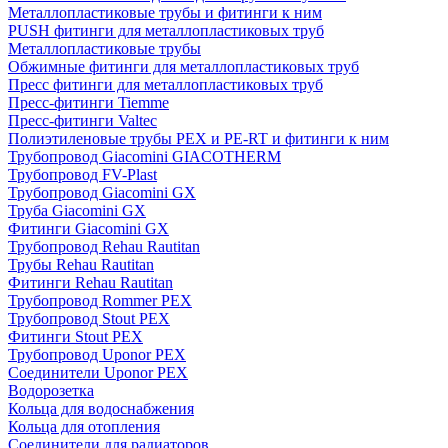
Металлопластиковые трубы и фитинги к ним
PUSH фитинги для металлопластиковых труб
Металлопластиковые трубы
Обжимные фитинги для металлопластиковых труб
Пресс фитинги для металлопластиковых труб
Пресс-фитинги Tiemme
Пресс-фитинги Valtec
Полиэтиленовые трубы PEX и PE-RT и фитинги к ним
Трубопровод Giacomini GIACOTHERM
Трубопровод FV-Plast
Трубопровод Giacomini GX
Труба Giacomini GX
Фитинги Giacomini GX
Трубопровод Rehau Rautitan
Трубы Rehau Rautitan
Фитинги Rehau Rautitan
Трубопровод Rommer PEX
Трубопровод Stout PEX
Фитинги Stout PEX
Трубопровод Uponor PEX
Соединители Uponor PEX
Водорозетка
Кольца для водоснабжения
Кольца для отопления
Соединители для радиаторов