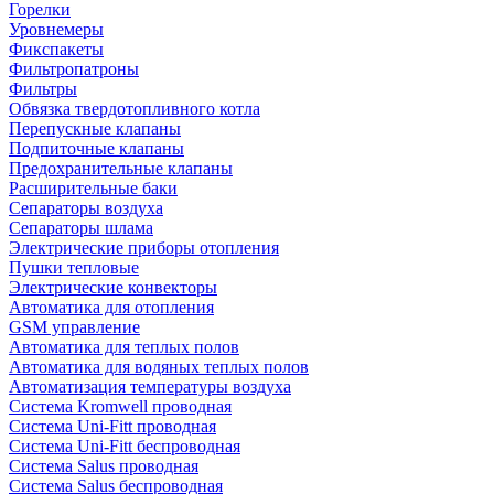
Горелки
Уровнемеры
Фикспакеты
Фильтропатроны
Фильтры
Обвязка твердотопливного котла
Перепускные клапаны
Подпиточные клапаны
Предохранительные клапаны
Расширительные баки
Сепараторы воздуха
Сепараторы шлама
Электрические приборы отопления
Пушки тепловые
Электрические конвекторы
Автоматика для отопления
GSM управление
Автоматика для теплых полов
Автоматика для водяных теплых полов
Автоматизация температуры воздуха
Система Kromwell проводная
Система Uni-Fitt проводная
Система Uni-Fitt беспроводная
Система Salus проводная
Система Salus беспроводная