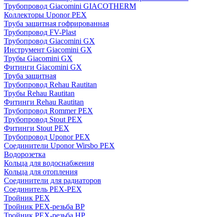
Трубопровод Giacomini GIACOTHERM
Коллекторы Uponor PEX
Труба защитная гофрированная
Трубопровод FV-Plast
Трубопровод Giacomini GX
Инструмент Giacomini GX
Трубы Giacomini GX
Фитинги Giacomini GX
Труба защитная
Трубопровод Rehau Rautitan
Трубы Rehau Rautitan
Фитинги Rehau Rautitan
Трубопровод Rommer PEX
Трубопровод Stout PEX
Фитинги Stout PEX
Трубопровод Uponor PEX
Соединители Uponor Wirsbo PEX
Водорозетка
Кольца для водоснабжения
Кольца для отопления
Соединители для радиаторов
Соединитель PEX-PEX
Тройник PEX
Тройник PEX-резьба ВР
Тройник PEX-резьба НР