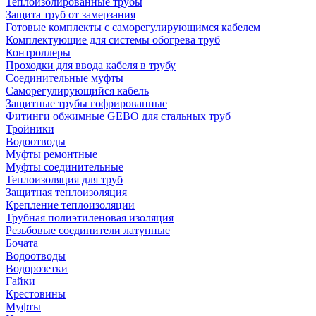
Теплоизолированные трубы
Защита труб от замерзания
Готовые комплекты с саморегулирующимся кабелем
Комплектующие для системы обогрева труб
Контроллеры
Проходки для ввода кабеля в трубу
Соединительные муфты
Саморегулирующийся кабель
Защитные трубы гофрированные
Фитинги обжимные GEBO для стальных труб
Тройники
Водоотводы
Муфты ремонтные
Муфты соединительные
Теплоизоляция для труб
Защитная теплоизоляция
Крепление теплоизоляции
Трубная полиэтиленовая изоляция
Резьбовые соединители латунные
Бочата
Водоотводы
Водорозетки
Гайки
Крестовины
Муфты