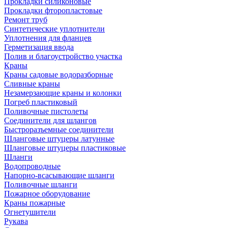
Прокладки силиконовые
Прокладки фторопластовые
Ремонт труб
Синтетические уплотнители
Уплотнения для фланцев
Герметизация ввода
Полив и благоустройство участка
Краны
Краны садовые водоразборные
Сливные краны
Незамерзающие краны и колонки
Погреб пластиковый
Поливочные пистолеты
Соединители для шлангов
Быстроразъемные соединители
Шланговые штуцеры латунные
Шланговые штуцеры пластиковые
Шланги
Водопроводные
Напорно-всасывающие шланги
Поливочные шланги
Пожарное оборудование
Краны пожарные
Огнетушители
Рукава