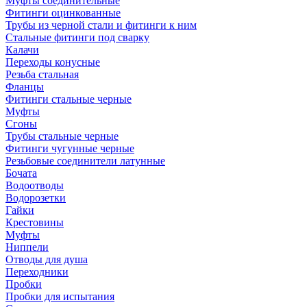
Муфты соединительные
Фитинги оцинкованные
Трубы из черной стали и фитинги к ним
Стальные фитинги под сварку
Калачи
Переходы конусные
Резьба стальная
Фланцы
Фитинги стальные черные
Муфты
Сгоны
Трубы стальные черные
Фитинги чугунные черные
Резьбовые соединители латунные
Бочата
Водоотводы
Водорозетки
Гайки
Крестовины
Муфты
Ниппели
Отводы для душа
Переходники
Пробки
Пробки для испытания