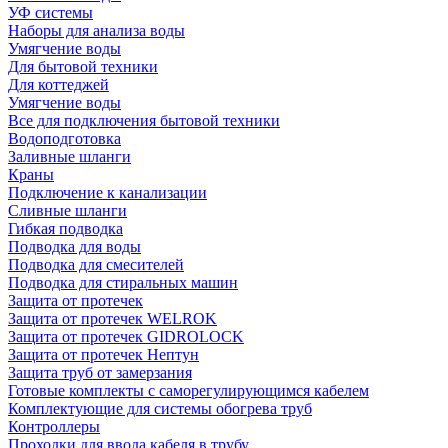
УФ системы
Наборы для анализа воды
Умягчение воды
Для бытовой техники
Для коттеджей
Умягчение воды
Все для подключения бытовой техники
Водоподготовка
Заливные шланги
Краны
Подключение к канализации
Сливные шланги
Гибкая подводка
Подводка для воды
Подводка для смесителей
Подводка для стиральных машин
Защита от протечек
Защита от протечек WELROK
Защита от протечек GIDROLOCK
Защита от протечек Нептун
Защита труб от замерзания
Готовые комплекты с саморегулирующимся кабелем
Комплектующие для системы обогрева труб
Контроллеры
Проходки для ввода кабеля в трубу