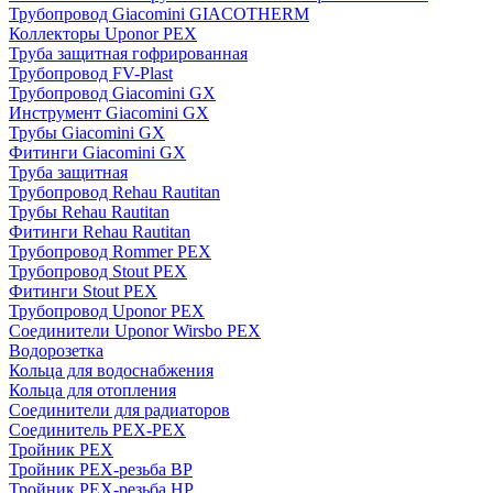
Трубопровод Giacomini GIACOTHERM
Коллекторы Uponor PEX
Труба защитная гофрированная
Трубопровод FV-Plast
Трубопровод Giacomini GX
Инструмент Giacomini GX
Трубы Giacomini GX
Фитинги Giacomini GX
Труба защитная
Трубопровод Rehau Rautitan
Трубы Rehau Rautitan
Фитинги Rehau Rautitan
Трубопровод Rommer PEX
Трубопровод Stout PEX
Фитинги Stout PEX
Трубопровод Uponor PEX
Соединители Uponor Wirsbo PEX
Водорозетка
Кольца для водоснабжения
Кольца для отопления
Соединители для радиаторов
Соединитель PEX-PEX
Тройник PEX
Тройник PEX-резьба ВР
Тройник PEX-резьба НР