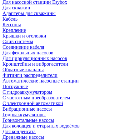
Для насосной станции Esybox
Для скважин
Адаптеры для скважины
Кабель
Кессоны
Крепление
Крышки и оголовки
Слив системы
Соединение кабеля
Для фекальных насосов
Для циркуляционных насосов
Кронштейны и виброгасители
Обратные клапаны
Фитинги распределители
Автоматические насосные станции
Погружные
С гидроаккумулятором
С частотным преобразователем
С электронной автоматикой
Вибрационные насосы
Гидроаккумуляторы
Горизонтальные насосы
Для колодцев и открытых водоёмов
Для конденсата
Дренажные насосы