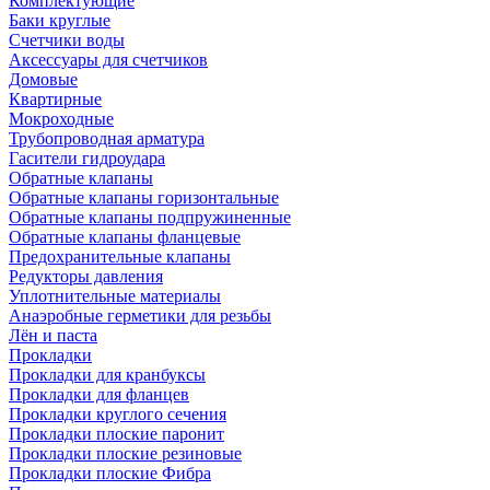
Комплектующие
Баки круглые
Счетчики воды
Аксессуары для счетчиков
Домовые
Квартирные
Мокроходные
Трубопроводная арматура
Гасители гидроудара
Обратные клапаны
Обратные клапаны горизонтальные
Обратные клапаны подпружиненные
Обратные клапаны фланцевые
Предохранительные клапаны
Редукторы давления
Уплотнительные материалы
Анаэробные герметики для резьбы
Лён и паста
Прокладки
Прокладки для кранбуксы
Прокладки для фланцев
Прокладки круглого сечения
Прокладки плоские паронит
Прокладки плоские резиновые
Прокладки плоские Фибра