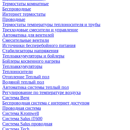
Термостаты комнатные
Беспроводные
Интернет термостаты
Проводные
Термостаты температуры теплоносителя и трубы
Трехходовые смесители и управление
Автоматика для вентилей
Смесительные вентили
Источники бесперебойного питания
Стабилизаторы напряжения
Теплоаккумуляторы и бойлеры
Бойлеры косвенного нагрева
Теплоаккумуляторы
Теплоносители
Отопление Теплый пол
Водяной теплый пол
Автоматика системы теплый пол
Регулирование по температуре воздуха
Система Berg
Беспроводная система с интернет доступом
Проводная система
Система Kromwell
Система Salus iT600
Система Salus проводная
Система Tech