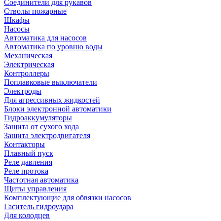
Соединители для рукавов
Стволы пожарные
Шкафы
Насосы
Автоматика для насосов
Автоматика по уровню воды
Механическая
Электрическая
Контроллеры
Поплавковые выключатели
Электроды
Для агрессивных жидкостей
Блоки электронной автоматики
Гидроаккумуляторы
Защита от сухого хода
Защита электродвигателя
Контакторы
Плавный пуск
Реле давления
Реле протока
Частотная автоматика
Щиты управления
Комплектующие для обвязки насосов
Гаситель гидроудара
Для колодцев