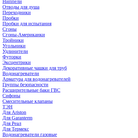
Ниппели
Отводы для душа
Переходники
Пробки
Пробки для испытания
Сгоны
Сгоны-Американки
Тройники
Угольники
Удлинители
Футорки
Эксцентрики
Декоративные чашки для труб
Водонагреватели
Арматура для водонагревателей
Группы безопасности
Расширительные баки ГВС
Сифоны
Смесительные клапаны
ТЭН
Для Ariston
Для Garanterm
Для Реал
Для Термекс
Водонагреватели газовые