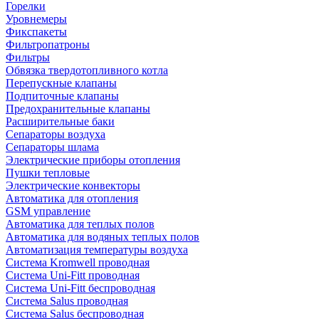
Горелки
Уровнемеры
Фикспакеты
Фильтропатроны
Фильтры
Обвязка твердотопливного котла
Перепускные клапаны
Подпиточные клапаны
Предохранительные клапаны
Расширительные баки
Сепараторы воздуха
Сепараторы шлама
Электрические приборы отопления
Пушки тепловые
Электрические конвекторы
Автоматика для отопления
GSM управление
Автоматика для теплых полов
Автоматика для водяных теплых полов
Автоматизация температуры воздуха
Система Kromwell проводная
Система Uni-Fitt проводная
Система Uni-Fitt беспроводная
Система Salus проводная
Система Salus беспроводная