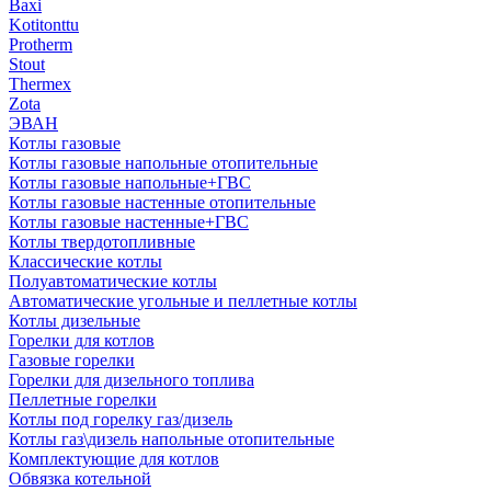
Baxi
Kotitonttu
Protherm
Stout
Thermex
Zota
ЭВАН
Котлы газовые
Котлы газовые напольные отопительные
Котлы газовые напольные+ГВС
Котлы газовые настенные отопительные
Котлы газовые настенные+ГВС
Котлы твердотопливные
Классические котлы
Полуавтоматические котлы
Автоматические угольные и пеллетные котлы
Котлы дизельные
Горелки для котлов
Газовые горелки
Горелки для дизельного топлива
Пеллетные горелки
Котлы под горелку газ/дизель
Котлы газ\дизель напольные отопительные
Комплектующие для котлов
Обвязка котельной