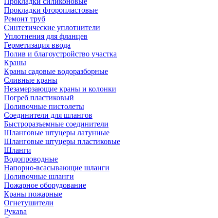
Прокладки силиконовые
Прокладки фторопластовые
Ремонт труб
Синтетические уплотнители
Уплотнения для фланцев
Герметизация ввода
Полив и благоустройство участка
Краны
Краны садовые водоразборные
Сливные краны
Незамерзающие краны и колонки
Погреб пластиковый
Поливочные пистолеты
Соединители для шлангов
Быстроразъемные соединители
Шланговые штуцеры латунные
Шланговые штуцеры пластиковые
Шланги
Водопроводные
Напорно-всасывающие шланги
Поливочные шланги
Пожарное оборудование
Краны пожарные
Огнетушители
Рукава