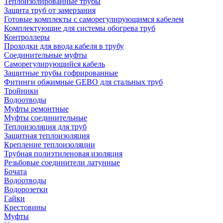
Теплоизолированные трубы
Защита труб от замерзания
Готовые комплекты с саморегулирующимся кабелем
Комплектующие для системы обогрева труб
Контроллеры
Проходки для ввода кабеля в трубу
Соединительные муфты
Саморегулирующийся кабель
Защитные трубы гофрированные
Фитинги обжимные GEBO для стальных труб
Тройники
Водоотводы
Муфты ремонтные
Муфты соединительные
Теплоизоляция для труб
Защитная теплоизоляция
Крепление теплоизоляции
Трубная полиэтиленовая изоляция
Резьбовые соединители латунные
Бочата
Водоотводы
Водорозетки
Гайки
Крестовины
Муфты