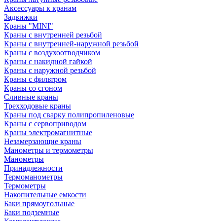
Аксессуары к кранам
Задвижки
Краны "MINI"
Краны с внутренней резьбой
Краны с внутренней-наружной резьбой
Краны с воздухоотводчиком
Краны с накидной гайкой
Краны с наружной резьбой
Краны с фильтром
Краны со сгоном
Сливные краны
Трехходовые краны
Краны под сварку полипропиленовые
Краны с сервоприводом
Краны электромагнитные
Незамерзающие краны
Манометры и термометры
Манометры
Принадлежности
Термоманометры
Термометры
Накопительные емкости
Баки прямоугольные
Баки подземные