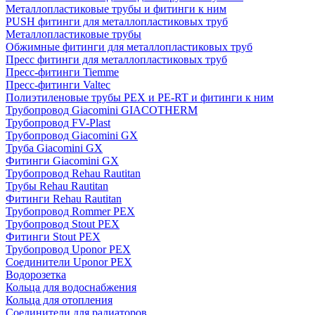
Металлопластиковые трубы и фитинги к ним
PUSH фитинги для металлопластиковых труб
Металлопластиковые трубы
Обжимные фитинги для металлопластиковых труб
Пресс фитинги для металлопластиковых труб
Пресс-фитинги Tiemme
Пресс-фитинги Valtec
Полиэтиленовые трубы PEX и PE-RT и фитинги к ним
Трубопровод Giacomini GIACOTHERM
Трубопровод FV-Plast
Трубопровод Giacomini GX
Труба Giacomini GX
Фитинги Giacomini GX
Трубопровод Rehau Rautitan
Трубы Rehau Rautitan
Фитинги Rehau Rautitan
Трубопровод Rommer PEX
Трубопровод Stout PEX
Фитинги Stout PEX
Трубопровод Uponor PEX
Соединители Uponor PEX
Водорозетка
Кольца для водоснабжения
Кольца для отопления
Соединители для радиаторов