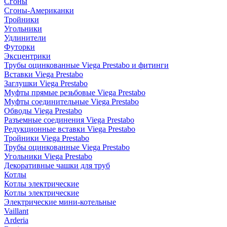
Сгоны
Сгоны-Американки
Тройники
Угольники
Удлинители
Футорки
Эксцентрики
Трубы оцинкованные Viega Prestabo и фитинги
Вставки Viega Prestabo
Заглушки Viega Prestabo
Муфты прямые резьбовые Viega Prestabo
Муфты соединительные Viega Prestabo
Обводы Viega Prestabo
Разъемные соединения Viega Prestabo
Редукционные вставки Viega Prestabo
Тройники Viega Prestabo
Трубы оцинкованные Viega Prestabo
Угольники Viega Prestabo
Декоративные чашки для труб
Котлы
Котлы электрические
Котлы электрические
Электрические мини-котельные
Vaillant
Arderia