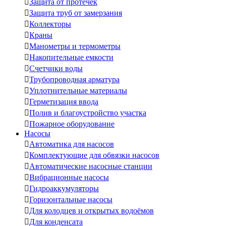

Защита от протечек

Защита труб от замерзания

Коллекторы

Краны

Манометры и термометры

Накопительные емкости

Счетчики воды

Трубопроводная арматура

Уплотнительные материалы

Герметизация ввода

Полив и благоустройство участка

Пожарное оборудование
Насосы

Автоматика для насосов

Комплектующие для обвязки насосов

Автоматические насосные станции

Вибрационные насосы

Гидроаккумуляторы

Горизонтальные насосы

Для колодцев и открытых водоёмов

Для конденсата