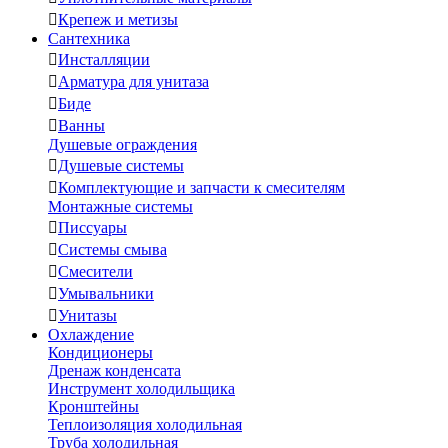

Крепеж и метизы
Сантехника

Инсталляции

Арматура для унитаза

Биде

Ванны
Душевые ограждения

Душевые системы

Комплектующие и запчасти к смесителям
Монтажные системы

Писсуары

Системы смыва

Смесители

Умывальники

Унитазы
Охлаждение
Кондиционеры
Дренаж конденсата
Инструмент холодильщика
Кронштейны
Теплоизоляция холодильная
Труба холодильная