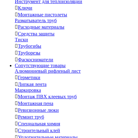
Инструмент для теплоизоляции

Ключи

Монтажные пистолеты
Разматыватель труб

Расходные материалы

Средства защиты
Тиски

Трубогибы

Труборезы

Фаскосниматели
Сопутствующие товары
Алюминиевый рифленый лист

Герметики

Липкая лента
Маркировка

Монтаж ПВХ клеевых труб

Монтажная пена

Ревизионные люки

Ремонт труб

Специальная химия

Строительный клей

Уплотнительные материалы