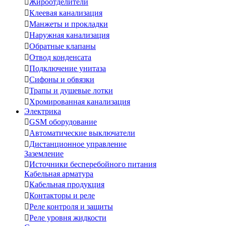

Жироотделители

Клеевая канализация

Манжеты и прокладки

Наружная канализация

Обратные клапаны

Отвод конденсата

Подключение унитаза

Сифоны и обвязки

Трапы и душевые лотки

Хромированная канализация
Электрика

GSM оборудование

Автоматические выключатели

Дистанционное управление
Заземление

Источники бесперебойного питания
Кабельная арматура

Кабельная продукция

Контакторы и реле

Реле контроля и защиты

Реле уровня жидкости