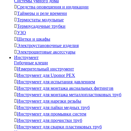
Системы умного дома

Средства оповещения и индикации

Таймеры и реле времени

Термостаты модульные

Термоусадочные трубки

УЗО

Щитки и шкафы

Электроустановочные изделия

Электрощитовые аксессуары
Инструмент
Гибочные клещи

Измерительный инструмент

Инструмент для Uponor PEX

Инструмент для испытания давлением

Инструмент для монтажа аксиальных фитингов

Инструмент для монтажа металлопластиковых труб

Инструмент для нарезки резьбы

Инструмент для пайки медных труб

Инструмент для промывки систем

Инструмент для прочистки труб

Инструмент для сварки пластиковых труб