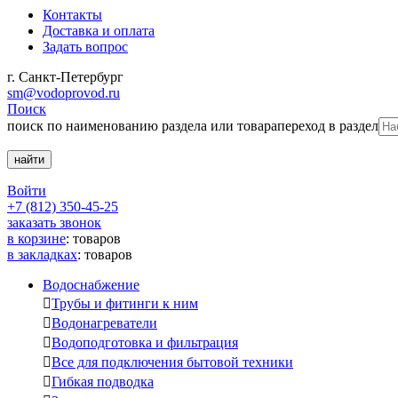
Контакты
Доставка и оплата
Задать вопрос
г. Санкт-Петербург
sm@vodoprovod.ru
Поиск
поиск по наименованию раздела или товара
переход в раздел
Войти
+7 (812) 350-45-25
заказать звонок
в корзине
:
товаров
в закладках
:
товаров
Водоснабжение

Трубы и фитинги к ним

Водонагреватели

Водоподготовка и фильтрация

Все для подключения бытовой техники

Гибкая подводка