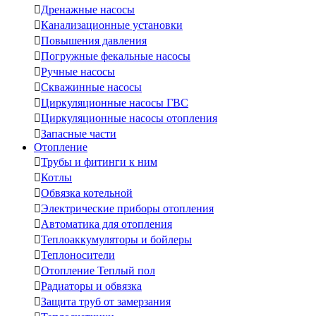

Дренажные насосы

Канализационные установки

Повышения давления

Погружные фекальные насосы

Ручные насосы

Скважинные насосы

Циркуляционные насосы ГВС

Циркуляционные насосы отопления

Запасные части
Отопление

Трубы и фитинги к ним

Котлы

Обвязка котельной

Электрические приборы отопления

Автоматика для отопления

Теплоаккумуляторы и бойлеры

Теплоносители

Отопление Теплый пол

Радиаторы и обвязка

Защита труб от замерзания