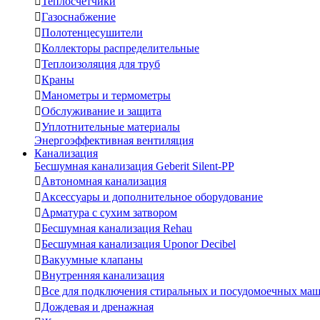

Теплосчетчики

Газоснабжение

Полотенцесушители

Коллекторы распределительные

Теплоизоляция для труб

Краны

Манометры и термометры

Обслуживание и защита

Уплотнительные материалы
Энергоэффективная вентиляция
Канализация
Бесшумная канализация Geberit Silent-PP

Автономная канализация

Аксессуары и дополнительное оборудование

Арматура с сухим затвором

Бесшумная канализация Rehau

Бесшумная канализация Uponor Decibel

Вакуумные клапаны

Внутренняя канализация

Все для подключения стиральных и посудомоечных ма

Дождевая и дренажная