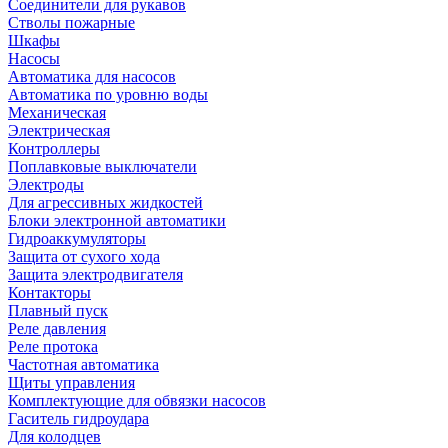
Соединители для рукавов
Стволы пожарные
Шкафы
Насосы
Автоматика для насосов
Автоматика по уровню воды
Механическая
Электрическая
Контроллеры
Поплавковые выключатели
Электроды
Для агрессивных жидкостей
Блоки электронной автоматики
Гидроаккумуляторы
Защита от сухого хода
Защита электродвигателя
Контакторы
Плавный пуск
Реле давления
Реле протока
Частотная автоматика
Щиты управления
Комплектующие для обвязки насосов
Гаситель гидроудара
Для колодцев