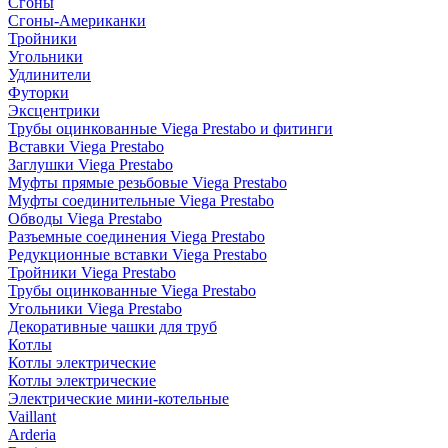
Сгоны
Сгоны-Американки
Тройники
Угольники
Удлинители
Футорки
Эксцентрики
Трубы оцинкованные Viega Prestabo и фитинги
Вставки Viega Prestabo
Заглушки Viega Prestabo
Муфты прямые резьбовые Viega Prestabo
Муфты соединительные Viega Prestabo
Обводы Viega Prestabo
Разъемные соединения Viega Prestabo
Редукционные вставки Viega Prestabo
Тройники Viega Prestabo
Трубы оцинкованные Viega Prestabo
Угольники Viega Prestabo
Декоративные чашки для труб
Котлы
Котлы электрические
Котлы электрические
Электрические мини-котельные
Vaillant
Arderia