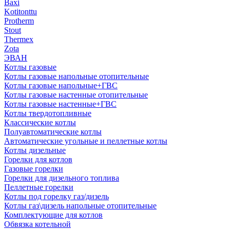
Baxi
Kotitonttu
Protherm
Stout
Thermex
Zota
ЭВАН
Котлы газовые
Котлы газовые напольные отопительные
Котлы газовые напольные+ГВС
Котлы газовые настенные отопительные
Котлы газовые настенные+ГВС
Котлы твердотопливные
Классические котлы
Полуавтоматические котлы
Автоматические угольные и пеллетные котлы
Котлы дизельные
Горелки для котлов
Газовые горелки
Горелки для дизельного топлива
Пеллетные горелки
Котлы под горелку газ/дизель
Котлы газ\дизель напольные отопительные
Комплектующие для котлов
Обвязка котельной