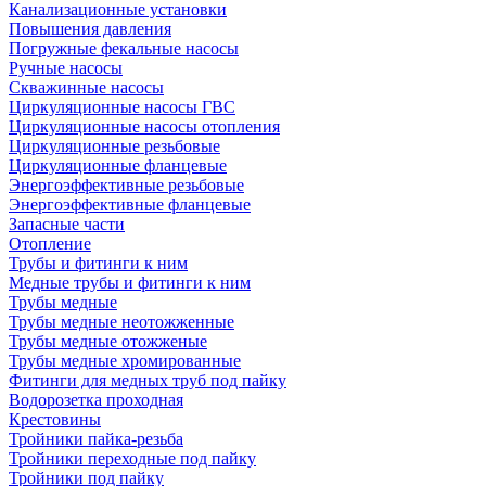
Канализационные установки
Повышения давления
Погружные фекальные насосы
Ручные насосы
Скважинные насосы
Циркуляционные насосы ГВС
Циркуляционные насосы отопления
Циркуляционные резьбовые
Циркуляционные фланцевые
Энергоэффективные резьбовые
Энергоэффективные фланцевые
Запасные части
Отопление
Трубы и фитинги к ним
Медные трубы и фитинги к ним
Трубы медные
Трубы медные неотожженные
Трубы медные отожженые
Трубы медные хромированные
Фитинги для медных труб под пайку
Водорозетка проходная
Крестовины
Тройники пайка-резьба
Тройники переходные под пайку
Тройники под пайку