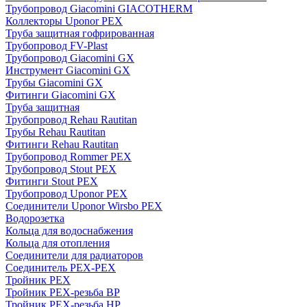
Трубопровод Giacomini GIACOTHERM
Коллекторы Uponor PEX
Труба защитная гофрированная
Трубопровод FV-Plast
Трубопровод Giacomini GX
Инструмент Giacomini GX
Трубы Giacomini GX
Фитинги Giacomini GX
Труба защитная
Трубопровод Rehau Rautitan
Трубы Rehau Rautitan
Фитинги Rehau Rautitan
Трубопровод Rommer PEX
Трубопровод Stout PEX
Фитинги Stout PEX
Трубопровод Uponor PEX
Соединители Uponor Wirsbo PEX
Водорозетка
Кольца для водоснабжения
Кольца для отопления
Соединители для радиаторов
Соединитель PEX-PEX
Тройник PEX
Тройник PEX-резьба ВР
Тройник PEX-резьба НР