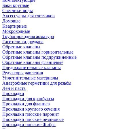
Комплектующие
Баки круглые
Счетчики воды
Аксессуары для счетчиков
Домовые
Квартирные
Мокроходные
Трубопроводная арматура
Гасители гидроудара
Обратные клапаны
Обратные клапаны горизонтальные
Обратные клапаны подпружиненные
Обратные клапаны фланцевые
Предохранительные клапаны
Редукторы давления
Уплотнительные материалы
Анаэробные герметики для резьбы
Лён и паста
Прокладки
Прокладки для кранбуксы
Прокладки для фланцев
Прокладки круглого сечения
Прокладки плоские паронит
Прокладки плоские резиновые
Прокладки плоские Фибра