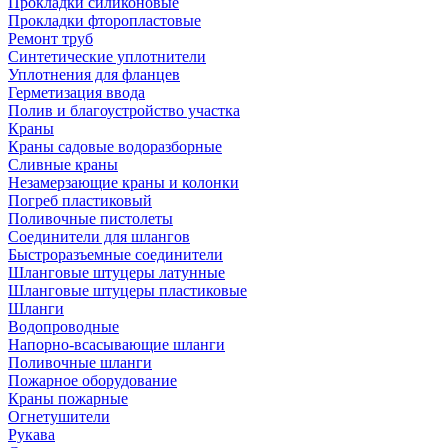
Прокладки силиконовые
Прокладки фторопластовые
Ремонт труб
Синтетические уплотнители
Уплотнения для фланцев
Герметизация ввода
Полив и благоустройство участка
Краны
Краны садовые водоразборные
Сливные краны
Незамерзающие краны и колонки
Погреб пластиковый
Поливочные пистолеты
Соединители для шлангов
Быстроразъемные соединители
Шланговые штуцеры латунные
Шланговые штуцеры пластиковые
Шланги
Водопроводные
Напорно-всасывающие шланги
Поливочные шланги
Пожарное оборудование
Краны пожарные
Огнетушители
Рукава