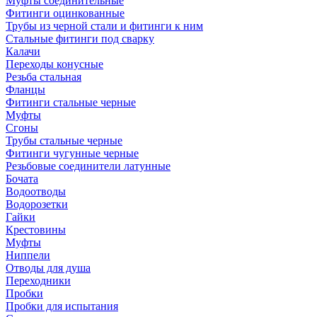
Муфты соединительные
Фитинги оцинкованные
Трубы из черной стали и фитинги к ним
Стальные фитинги под сварку
Калачи
Переходы конусные
Резьба стальная
Фланцы
Фитинги стальные черные
Муфты
Сгоны
Трубы стальные черные
Фитинги чугунные черные
Резьбовые соединители латунные
Бочата
Водоотводы
Водорозетки
Гайки
Крестовины
Муфты
Ниппели
Отводы для душа
Переходники
Пробки
Пробки для испытания