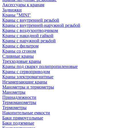
Аксессуары к кранам
Задвижки
Краны "MINI"
Краны с внутренней резьбой
Краны с внутренней-наружной резьбой
Краны с воздухоотводчиком
Краны с накидной гайкой
Краны с наружной резьбой
Краны с фильтром
Краны со сгоном
Сливные краны
Трехходовые краны
Краны под сварку полипропиленовые
Краны с сервоприводом
Краны электромагнитные
Незамерзающие краны
Манометры и термометры
Манометры
Принадлежности
Термоманометры
Термометры
Накопительные емкости
Баки прямоугольные
Баки подземные