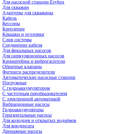
Для насосной станции Esybox
Для скважин
Адаптеры для скважины
Кабель
Кессоны
Крепление
Крышки и оголовки
Слив системы
Соединение кабеля
Для фекальных насосов
Для циркуляционных насосов
Кронштейны и виброгасители
Обратные клапаны
Фитинги распределители
Автоматические насосные станции
Погружные
С гидроаккумулятором
С частотным преобразователем
С электронной автоматикой
Вибрационные насосы
Гидроаккумуляторы
Горизонтальные насосы
Для колодцев и открытых водоёмов
Для конденсата
Дренажные насосы