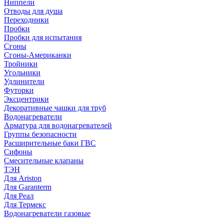
Ниппели
Отводы для душа
Переходники
Пробки
Пробки для испытания
Сгоны
Сгоны-Американки
Тройники
Угольники
Удлинители
Футорки
Эксцентрики
Декоративные чашки для труб
Водонагреватели
Арматура для водонагревателей
Группы безопасности
Расширительные баки ГВС
Сифоны
Смесительные клапаны
ТЭН
Для Ariston
Для Garanterm
Для Реал
Для Термекс
Водонагреватели газовые