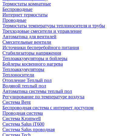
Термостаты комнатные
Беспроводные
Интернет термостаты
Проводные
Термостаты температуры теплоносителя и трубы
Трехходовые смесители и управление
Автоматика для вентилей
Смесительные вентили
Источники бесперебойного питания
Стабилизаторы напряжения
Теплоаккумуляторы и бойлеры
Бойлеры косвенного нагрева
Теплоаккумуляторы
Теплоносители
Отопление Теплый пол
Водяной теплый пол
Автоматика системы теплый пол
Регулирование по температуре воздуха
Система Berg
Беспроводная система с интернет доступом
Проводная система
Система Kromwell
Система Salus iT600
Система Salus проводная
Система Tech