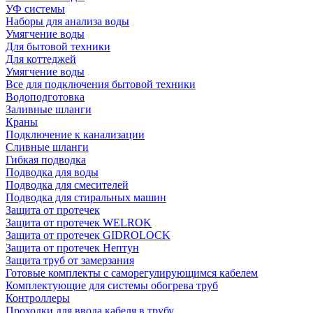
УФ системы
Наборы для анализа воды
Умягчение воды
Для бытовой техники
Для коттеджей
Умягчение воды
Все для подключения бытовой техники
Водоподготовка
Заливные шланги
Краны
Подключение к канализации
Сливные шланги
Гибкая подводка
Подводка для воды
Подводка для смесителей
Подводка для стиральных машин
Защита от протечек
Защита от протечек WELROK
Защита от протечек GIDROLOCK
Защита от протечек Нептун
Защита труб от замерзания
Готовые комплекты с саморегулирующимся кабелем
Комплектующие для системы обогрева труб
Контроллеры
Проходки для ввода кабеля в трубу