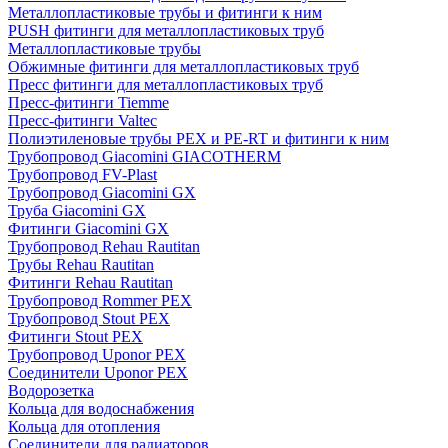
Металлопластиковые трубы и фитинги к ним
PUSH фитинги для металлопластиковых труб
Металлопластиковые трубы
Обжимные фитинги для металлопластиковых труб
Пресс фитинги для металлопластиковых труб
Пресс-фитинги Tiemme
Пресс-фитинги Valtec
Полиэтиленовые трубы PEX и PE-RT и фитинги к ним
Трубопровод Giacomini GIACOTHERM
Трубопровод FV-Plast
Трубопровод Giacomini GX
Труба Giacomini GX
Фитинги Giacomini GX
Трубопровод Rehau Rautitan
Трубы Rehau Rautitan
Фитинги Rehau Rautitan
Трубопровод Rommer PEX
Трубопровод Stout PEX
Фитинги Stout PEX
Трубопровод Uponor PEX
Соединители Uponor PEX
Водорозетка
Кольца для водоснабжения
Кольца для отопления
Соединители для радиаторов