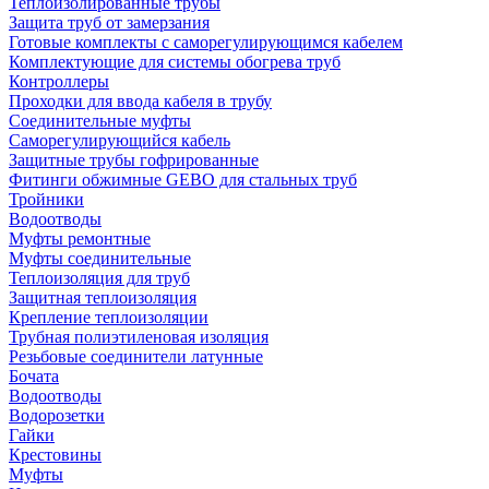
Теплоизолированные трубы
Защита труб от замерзания
Готовые комплекты с саморегулирующимся кабелем
Комплектующие для системы обогрева труб
Контроллеры
Проходки для ввода кабеля в трубу
Соединительные муфты
Саморегулирующийся кабель
Защитные трубы гофрированные
Фитинги обжимные GEBO для стальных труб
Тройники
Водоотводы
Муфты ремонтные
Муфты соединительные
Теплоизоляция для труб
Защитная теплоизоляция
Крепление теплоизоляции
Трубная полиэтиленовая изоляция
Резьбовые соединители латунные
Бочата
Водоотводы
Водорозетки
Гайки
Крестовины
Муфты