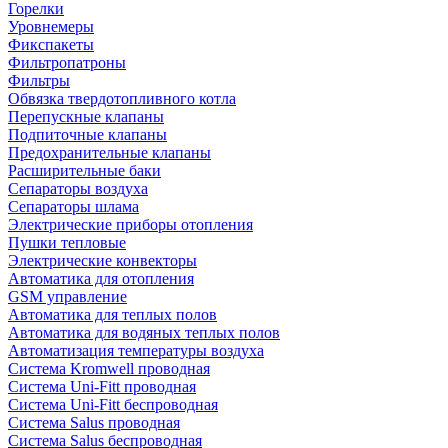
Горелки
Уровнемеры
Фикспакеты
Фильтропатроны
Фильтры
Обвязка твердотопливного котла
Перепускные клапаны
Подпиточные клапаны
Предохранительные клапаны
Расширительные баки
Сепараторы воздуха
Сепараторы шлама
Электрические приборы отопления
Пушки тепловые
Электрические конвекторы
Автоматика для отопления
GSM управление
Автоматика для теплых полов
Автоматика для водяных теплых полов
Автоматизация температуры воздуха
Система Kromwell проводная
Система Uni-Fitt проводная
Система Uni-Fitt беспроводная
Система Salus проводная
Система Salus беспроводная