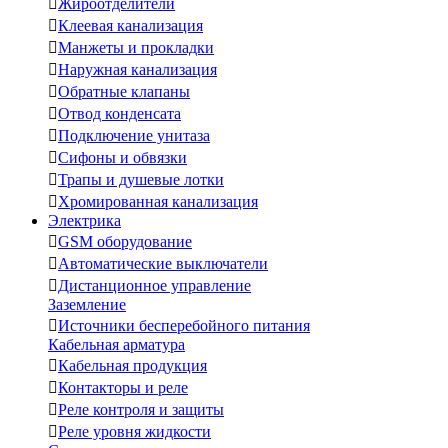

Жироотделители

Клеевая канализация

Манжеты и прокладки

Наружная канализация

Обратные клапаны

Отвод конденсата

Подключение унитаза

Сифоны и обвязки

Трапы и душевые лотки

Хромированная канализация
Электрика

GSM оборудование

Автоматические выключатели

Дистанционное управление
Заземление

Источники бесперебойного питания
Кабельная арматура

Кабельная продукция

Контакторы и реле

Реле контроля и защиты

Реле уровня жидкости