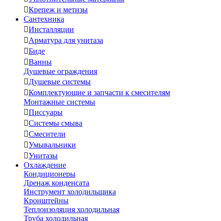

Крепеж и метизы
Сантехника

Инсталляции

Арматура для унитаза

Биде

Ванны
Душевые ограждения

Душевые системы

Комплектующие и запчасти к смесителям
Монтажные системы

Писсуары

Системы смыва

Смесители

Умывальники

Унитазы
Охлаждение
Кондиционеры
Дренаж конденсата
Инструмент холодильщика
Кронштейны
Теплоизоляция холодильная
Труба холодильная