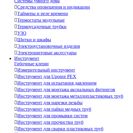
Системы умного дома

Средства оповещения и индикации

Таймеры и реле времени

Термостаты модульные

Термоусадочные трубки

УЗО

Щитки и шкафы

Электроустановочные изделия

Электрощитовые аксессуары
Инструмент
Гибочные клещи

Измерительный инструмент

Инструмент для Uponor PEX

Инструмент для испытания давлением

Инструмент для монтажа аксиальных фитингов

Инструмент для монтажа металлопластиковых труб

Инструмент для нарезки резьбы

Инструмент для пайки медных труб

Инструмент для промывки систем

Инструмент для прочистки труб

Инструмент для сварки пластиковых труб