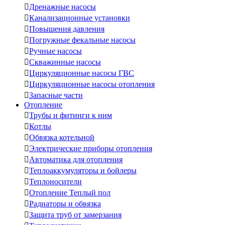

Дренажные насосы

Канализационные установки

Повышения давления

Погружные фекальные насосы

Ручные насосы

Скважинные насосы

Циркуляционные насосы ГВС

Циркуляционные насосы отопления

Запасные части
Отопление

Трубы и фитинги к ним

Котлы

Обвязка котельной

Электрические приборы отопления

Автоматика для отопления

Теплоаккумуляторы и бойлеры

Теплоносители

Отопление Теплый пол

Радиаторы и обвязка

Защита труб от замерзания