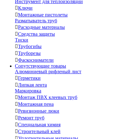
Инструмент для теплоизоляции

Ключи

Монтажные пистолеты
Разматыватель труб

Расходные материалы

Средства защиты
Тиски

Трубогибы

Труборезы

Фаскосниматели
Сопутствующие товары
Алюминиевый рифленый лист

Герметики

Липкая лента
Маркировка

Монтаж ПВХ клеевых труб

Монтажная пена

Ревизионные люки

Ремонт труб

Специальная химия

Строительный клей

Уплотнительные материалы