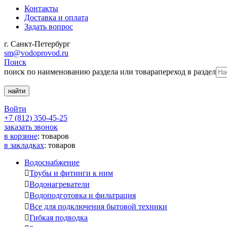
Контакты
Доставка и оплата
Задать вопрос
г. Санкт-Петербург
sm@vodoprovod.ru
Поиск
поиск по наименованию раздела или товара
переход в раздел
Войти
+7 (812) 350-45-25
заказать звонок
в корзине
:
товаров
в закладках
:
товаров
Водоснабжение

Трубы и фитинги к ним

Водонагреватели

Водоподготовка и фильтрация

Все для подключения бытовой техники

Гибкая подводка