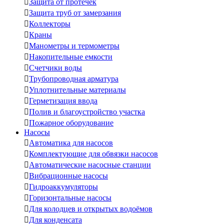

Защита от протечек

Защита труб от замерзания

Коллекторы

Краны

Манометры и термометры

Накопительные емкости

Счетчики воды

Трубопроводная арматура

Уплотнительные материалы

Герметизация ввода

Полив и благоустройство участка

Пожарное оборудование
Насосы

Автоматика для насосов

Комплектующие для обвязки насосов

Автоматические насосные станции

Вибрационные насосы

Гидроаккумуляторы

Горизонтальные насосы

Для колодцев и открытых водоёмов

Для конденсата