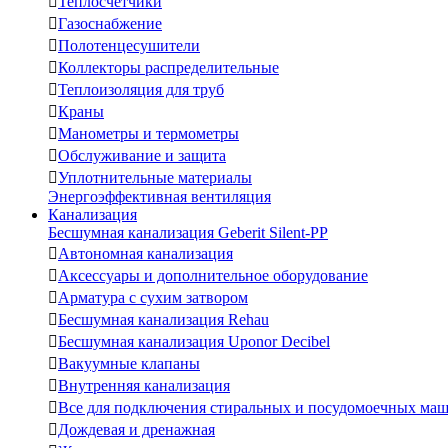

Теплосчетчики

Газоснабжение

Полотенцесушители

Коллекторы распределительные

Теплоизоляция для труб

Краны

Манометры и термометры

Обслуживание и защита

Уплотнительные материалы
Энергоэффективная вентиляция
Канализация
Бесшумная канализация Geberit Silent-PP

Автономная канализация

Аксессуары и дополнительное оборудование

Арматура с сухим затвором

Бесшумная канализация Rehau

Бесшумная канализация Uponor Decibel

Вакуумные клапаны

Внутренняя канализация

Все для подключения стиральных и посудомоечных ма

Дождевая и дренажная