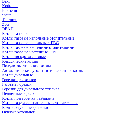
Baxi
Kotitonttu
Protherm
Stout
Thermex
Zota
ЭВАН
Котлы газовые
Котлы газовые напольные отопительные
Котлы газовые напольные+ГВС
Котлы газовые настенные отопительные
Котлы газовые настенные+ГВС
Котлы твердотопливные
Классические котлы
Полуавтоматические котлы
Автоматические угольные и пеллетные котлы
Котлы дизельные
Горелки для котлов
Газовые горелки
Горелки для дизельного топлива
Пеллетные горелки
Котлы под горелку газ/дизель
Котлы газ\дизель напольные отопительные
Комплектующие для котлов
Обвязка котельной