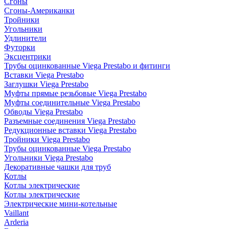
Сгоны
Сгоны-Американки
Тройники
Угольники
Удлинители
Футорки
Эксцентрики
Трубы оцинкованные Viega Prestabo и фитинги
Вставки Viega Prestabo
Заглушки Viega Prestabo
Муфты прямые резьбовые Viega Prestabo
Муфты соединительные Viega Prestabo
Обводы Viega Prestabo
Разъемные соединения Viega Prestabo
Редукционные вставки Viega Prestabo
Тройники Viega Prestabo
Трубы оцинкованные Viega Prestabo
Угольники Viega Prestabo
Декоративные чашки для труб
Котлы
Котлы электрические
Котлы электрические
Электрические мини-котельные
Vaillant
Arderia