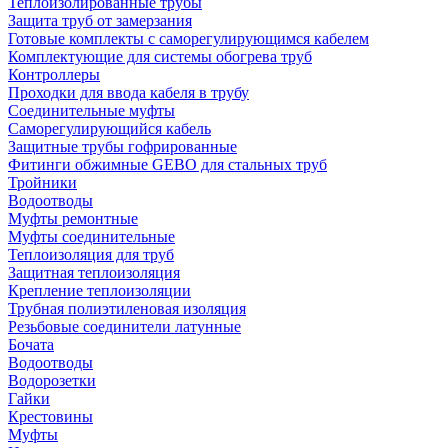
Теплоизолированные трубы
Защита труб от замерзания
Готовые комплекты с саморегулирующимся кабелем
Комплектующие для системы обогрева труб
Контроллеры
Проходки для ввода кабеля в трубу
Соединительные муфты
Саморегулирующийся кабель
Защитные трубы гофрированные
Фитинги обжимные GEBO для стальных труб
Тройники
Водоотводы
Муфты ремонтные
Муфты соединительные
Теплоизоляция для труб
Защитная теплоизоляция
Крепление теплоизоляции
Трубная полиэтиленовая изоляция
Резьбовые соединители латунные
Бочата
Водоотводы
Водорозетки
Гайки
Крестовины
Муфты