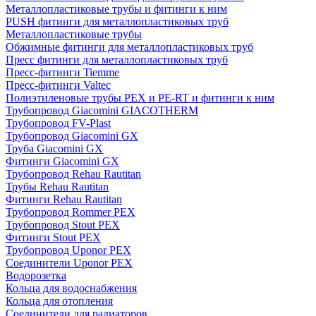
Металлопластиковые трубы и фитинги к ним
PUSH фитинги для металлопластиковых труб
Металлопластиковые трубы
Обжимные фитинги для металлопластиковых труб
Пресс фитинги для металлопластиковых труб
Пресс-фитинги Tiemme
Пресс-фитинги Valtec
Полиэтиленовые трубы PEX и PE-RT и фитинги к ним
Трубопровод Giacomini GIACOTHERM
Трубопровод FV-Plast
Трубопровод Giacomini GX
Труба Giacomini GX
Фитинги Giacomini GX
Трубопровод Rehau Rautitan
Трубы Rehau Rautitan
Фитинги Rehau Rautitan
Трубопровод Rommer PEX
Трубопровод Stout PEX
Фитинги Stout PEX
Трубопровод Uponor PEX
Соединители Uponor PEX
Водорозетка
Кольца для водоснабжения
Кольца для отопления
Соединители для радиаторов