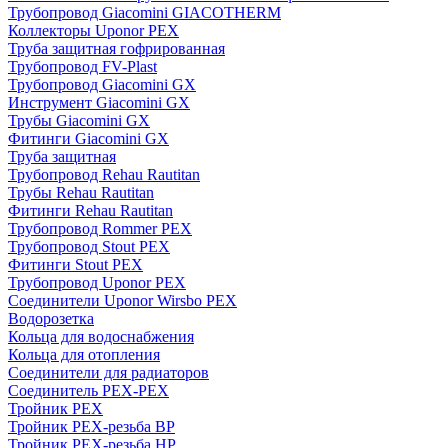
Трубопровод Giacomini GIACOTHERM
Коллекторы Uponor PEX
Труба защитная гофрированная
Трубопровод FV-Plast
Трубопровод Giacomini GX
Инструмент Giacomini GX
Трубы Giacomini GX
Фитинги Giacomini GX
Труба защитная
Трубопровод Rehau Rautitan
Трубы Rehau Rautitan
Фитинги Rehau Rautitan
Трубопровод Rommer PEX
Трубопровод Stout PEX
Фитинги Stout PEX
Трубопровод Uponor PEX
Соединители Uponor Wirsbo PEX
Водорозетка
Кольца для водоснабжения
Кольца для отопления
Соединители для радиаторов
Соединитель PEX-PEX
Тройник PEX
Тройник PEX-резьба ВР
Тройник PEX-резьба НР