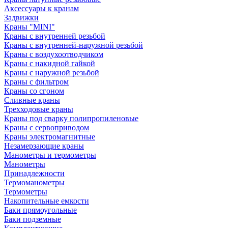
Аксессуары к кранам
Задвижки
Краны "MINI"
Краны с внутренней резьбой
Краны с внутренней-наружной резьбой
Краны с воздухоотводчиком
Краны с накидной гайкой
Краны с наружной резьбой
Краны с фильтром
Краны со сгоном
Сливные краны
Трехходовые краны
Краны под сварку полипропиленовые
Краны с сервоприводом
Краны электромагнитные
Незамерзающие краны
Манометры и термометры
Манометры
Принадлежности
Термоманометры
Термометры
Накопительные емкости
Баки прямоугольные
Баки подземные