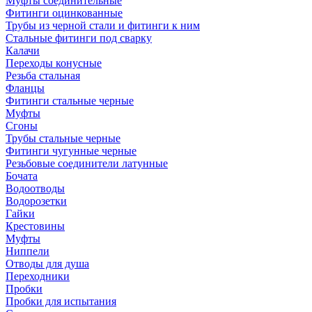
Муфты соединительные
Фитинги оцинкованные
Трубы из черной стали и фитинги к ним
Стальные фитинги под сварку
Калачи
Переходы конусные
Резьба стальная
Фланцы
Фитинги стальные черные
Муфты
Сгоны
Трубы стальные черные
Фитинги чугунные черные
Резьбовые соединители латунные
Бочата
Водоотводы
Водорозетки
Гайки
Крестовины
Муфты
Ниппели
Отводы для душа
Переходники
Пробки
Пробки для испытания