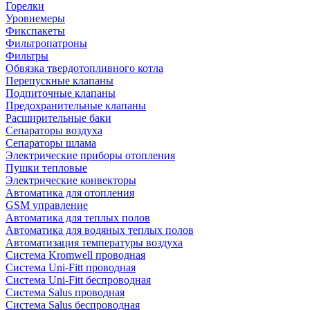
Горелки
Уровнемеры
Фикспакеты
Фильтропатроны
Фильтры
Обвязка твердотопливного котла
Перепускные клапаны
Подпиточные клапаны
Предохранительные клапаны
Расширительные баки
Сепараторы воздуха
Сепараторы шлама
Электрические приборы отопления
Пушки тепловые
Электрические конвекторы
Автоматика для отопления
GSM управление
Автоматика для теплых полов
Автоматика для водяных теплых полов
Автоматизация температуры воздуха
Система Kromwell проводная
Система Uni-Fitt проводная
Система Uni-Fitt беспроводная
Система Salus проводная
Система Salus беспроводная