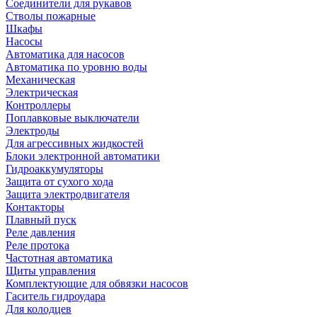
Соединители для рукавов
Стволы пожарные
Шкафы
Насосы
Автоматика для насосов
Автоматика по уровню воды
Механическая
Электрическая
Контроллеры
Поплавковые выключатели
Электроды
Для агрессивных жидкостей
Блоки электронной автоматики
Гидроаккумуляторы
Защита от сухого хода
Защита электродвигателя
Контакторы
Плавный пуск
Реле давления
Реле протока
Частотная автоматика
Щиты управления
Комплектующие для обвязки насосов
Гаситель гидроудара
Для колодцев