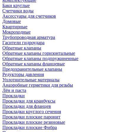
Комплектующие
Баки круглые
Счетчики воды
Аксессуары для счетчиков
Домовые
Квартирные
Мокроходные
Трубопроводная арматура
Гасители гидроудара
Обратные клапаны
Обратные клапаны горизонтальные
Обратные клапаны подпружиненные
Обратные клапаны фланцевые
Предохранительные клапаны
Редукторы давления
Уплотнительные материалы
Анаэробные герметики для резьбы
Лён и паста
Прокладки
Прокладки для кранбуксы
Прокладки для фланцев
Прокладки круглого сечения
Прокладки плоские паронит
Прокладки плоские резиновые
Прокладки плоские Фибра