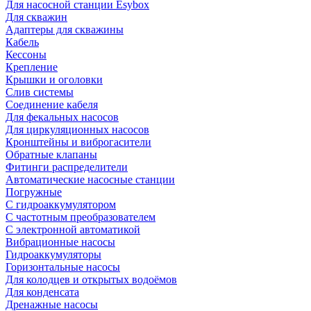
Для насосной станции Esybox
Для скважин
Адаптеры для скважины
Кабель
Кессоны
Крепление
Крышки и оголовки
Слив системы
Соединение кабеля
Для фекальных насосов
Для циркуляционных насосов
Кронштейны и виброгасители
Обратные клапаны
Фитинги распределители
Автоматические насосные станции
Погружные
С гидроаккумулятором
С частотным преобразователем
С электронной автоматикой
Вибрационные насосы
Гидроаккумуляторы
Горизонтальные насосы
Для колодцев и открытых водоёмов
Для конденсата
Дренажные насосы