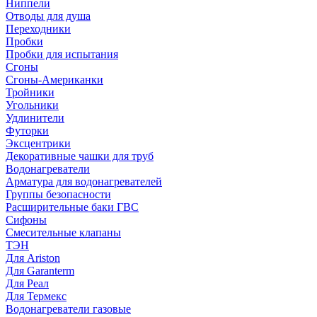
Ниппели
Отводы для душа
Переходники
Пробки
Пробки для испытания
Сгоны
Сгоны-Американки
Тройники
Угольники
Удлинители
Футорки
Эксцентрики
Декоративные чашки для труб
Водонагреватели
Арматура для водонагревателей
Группы безопасности
Расширительные баки ГВС
Сифоны
Смесительные клапаны
ТЭН
Для Ariston
Для Garanterm
Для Реал
Для Термекс
Водонагреватели газовые