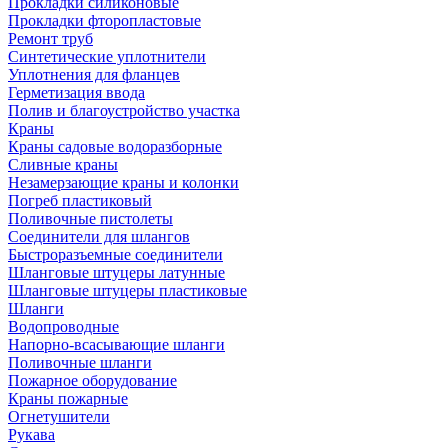
Прокладки силиконовые
Прокладки фторопластовые
Ремонт труб
Синтетические уплотнители
Уплотнения для фланцев
Герметизация ввода
Полив и благоустройство участка
Краны
Краны садовые водоразборные
Сливные краны
Незамерзающие краны и колонки
Погреб пластиковый
Поливочные пистолеты
Соединители для шлангов
Быстроразъемные соединители
Шланговые штуцеры латунные
Шланговые штуцеры пластиковые
Шланги
Водопроводные
Напорно-всасывающие шланги
Поливочные шланги
Пожарное оборудование
Краны пожарные
Огнетушители
Рукава