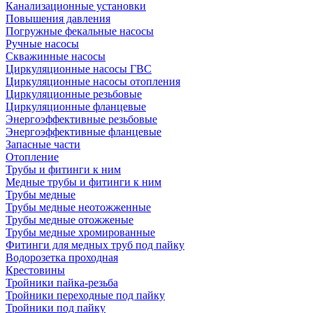
Канализационные установки
Повышения давления
Погружные фекальные насосы
Ручные насосы
Скважинные насосы
Циркуляционные насосы ГВС
Циркуляционные насосы отопления
Циркуляционные резьбовые
Циркуляционные фланцевые
Энергоэффективные резьбовые
Энергоэффективные фланцевые
Запасные части
Отопление
Трубы и фитинги к ним
Медные трубы и фитинги к ним
Трубы медные
Трубы медные неотожженные
Трубы медные отожженые
Трубы медные хромированные
Фитинги для медных труб под пайку
Водорозетка проходная
Крестовины
Тройники пайка-резьба
Тройники переходные под пайку
Тройники под пайку