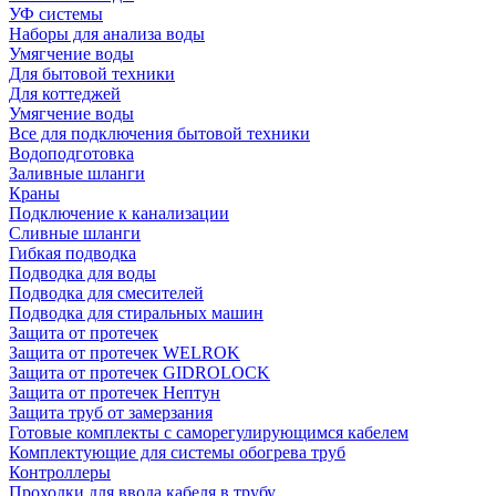
УФ системы
Наборы для анализа воды
Умягчение воды
Для бытовой техники
Для коттеджей
Умягчение воды
Все для подключения бытовой техники
Водоподготовка
Заливные шланги
Краны
Подключение к канализации
Сливные шланги
Гибкая подводка
Подводка для воды
Подводка для смесителей
Подводка для стиральных машин
Защита от протечек
Защита от протечек WELROK
Защита от протечек GIDROLOCK
Защита от протечек Нептун
Защита труб от замерзания
Готовые комплекты с саморегулирующимся кабелем
Комплектующие для системы обогрева труб
Контроллеры
Проходки для ввода кабеля в трубу