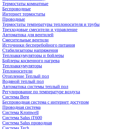
Термостаты комнатные
Беспроводные
Интернет термостаты
Проводные
Термостаты температуры теплоносителя и трубы
Трехходовые смесители и управление
Автоматика для вентилей
Смесительные вентили
Источники бесперебойного питания
Стабилизаторы напряжения
Теплоаккумуляторы и бойлеры
Бойлеры косвенного нагрева
Теплоаккумуляторы
Теплоносители
Отопление Теплый пол
Водяной теплый пол
Автоматика системы теплый пол
Регулирование по температуре воздуха
Система Berg
Беспроводная система с интернет доступом
Проводная система
Система Kromwell
Система Salus iT600
Система Salus проводная
Система Tech