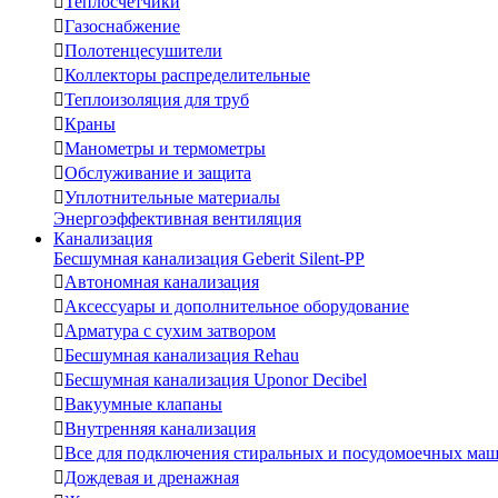

Теплосчетчики

Газоснабжение

Полотенцесушители

Коллекторы распределительные

Теплоизоляция для труб

Краны

Манометры и термометры

Обслуживание и защита

Уплотнительные материалы
Энергоэффективная вентиляция
Канализация
Бесшумная канализация Geberit Silent-PP

Автономная канализация

Аксессуары и дополнительное оборудование

Арматура с сухим затвором

Бесшумная канализация Rehau

Бесшумная канализация Uponor Decibel

Вакуумные клапаны

Внутренняя канализация

Все для подключения стиральных и посудомоечных ма

Дождевая и дренажная