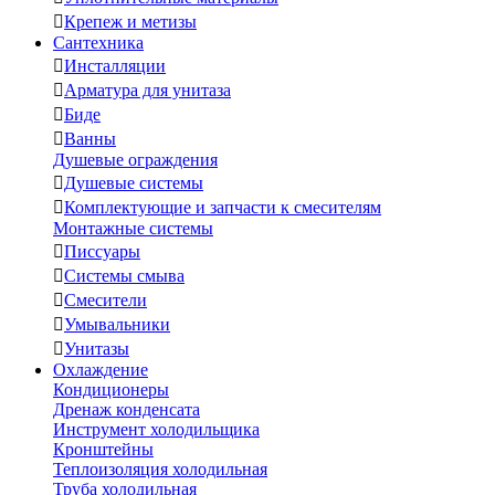

Крепеж и метизы
Сантехника

Инсталляции

Арматура для унитаза

Биде

Ванны
Душевые ограждения

Душевые системы

Комплектующие и запчасти к смесителям
Монтажные системы

Писсуары

Системы смыва

Смесители

Умывальники

Унитазы
Охлаждение
Кондиционеры
Дренаж конденсата
Инструмент холодильщика
Кронштейны
Теплоизоляция холодильная
Труба холодильная