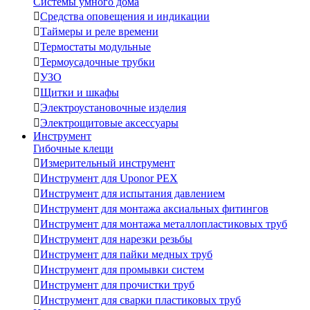
Системы умного дома

Средства оповещения и индикации

Таймеры и реле времени

Термостаты модульные

Термоусадочные трубки

УЗО

Щитки и шкафы

Электроустановочные изделия

Электрощитовые аксессуары
Инструмент
Гибочные клещи

Измерительный инструмент

Инструмент для Uponor PEX

Инструмент для испытания давлением

Инструмент для монтажа аксиальных фитингов

Инструмент для монтажа металлопластиковых труб

Инструмент для нарезки резьбы

Инструмент для пайки медных труб

Инструмент для промывки систем

Инструмент для прочистки труб

Инструмент для сварки пластиковых труб