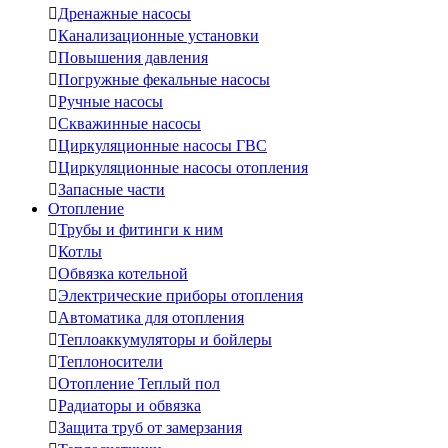

Дренажные насосы

Канализационные установки

Повышения давления

Погружные фекальные насосы

Ручные насосы

Скважинные насосы

Циркуляционные насосы ГВС

Циркуляционные насосы отопления

Запасные части
Отопление

Трубы и фитинги к ним

Котлы

Обвязка котельной

Электрические приборы отопления

Автоматика для отопления

Теплоаккумуляторы и бойлеры

Теплоносители

Отопление Теплый пол

Радиаторы и обвязка

Защита труб от замерзания