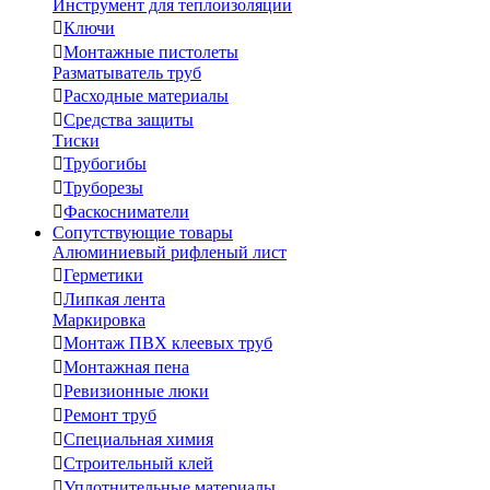
Инструмент для теплоизоляции

Ключи

Монтажные пистолеты
Разматыватель труб

Расходные материалы

Средства защиты
Тиски

Трубогибы

Труборезы

Фаскосниматели
Сопутствующие товары
Алюминиевый рифленый лист

Герметики

Липкая лента
Маркировка

Монтаж ПВХ клеевых труб

Монтажная пена

Ревизионные люки

Ремонт труб

Специальная химия

Строительный клей

Уплотнительные материалы