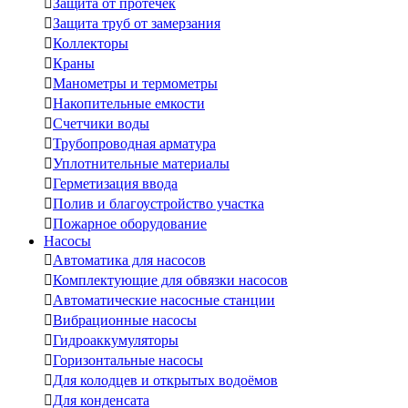

Защита от протечек

Защита труб от замерзания

Коллекторы

Краны

Манометры и термометры

Накопительные емкости

Счетчики воды

Трубопроводная арматура

Уплотнительные материалы

Герметизация ввода

Полив и благоустройство участка

Пожарное оборудование
Насосы

Автоматика для насосов

Комплектующие для обвязки насосов

Автоматические насосные станции

Вибрационные насосы

Гидроаккумуляторы

Горизонтальные насосы

Для колодцев и открытых водоёмов

Для конденсата