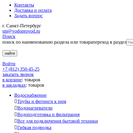
Контакты
Доставка и оплата
Задать вопрос
г. Санкт-Петербург
sm@vodoprovod.ru
Поиск
поиск по наименованию раздела или товара
переход в раздел
Войти
+7 (812) 350-45-25
заказать звонок
в корзине
:
товаров
в закладках
:
товаров
Водоснабжение

Трубы и фитинги к ним

Водонагреватели

Водоподготовка и фильтрация

Все для подключения бытовой техники

Гибкая подводка