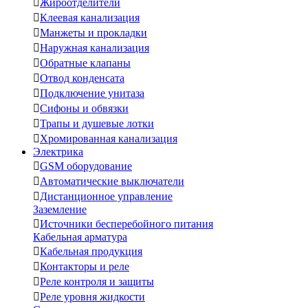

Жироотделители

Клеевая канализация

Манжеты и прокладки

Наружная канализация

Обратные клапаны

Отвод конденсата

Подключение унитаза

Сифоны и обвязки

Трапы и душевые лотки

Хромированная канализация
Электрика

GSM оборудование

Автоматические выключатели

Дистанционное управление
Заземление

Источники бесперебойного питания
Кабельная арматура

Кабельная продукция

Контакторы и реле

Реле контроля и защиты

Реле уровня жидкости