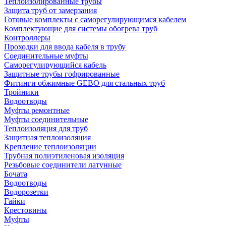
Теплоизолированные трубы
Защита труб от замерзания
Готовые комплекты с саморегулирующимся кабелем
Комплектующие для системы обогрева труб
Контроллеры
Проходки для ввода кабеля в трубу
Соединительные муфты
Саморегулирующийся кабель
Защитные трубы гофрированные
Фитинги обжимные GEBO для стальных труб
Тройники
Водоотводы
Муфты ремонтные
Муфты соединительные
Теплоизоляция для труб
Защитная теплоизоляция
Крепление теплоизоляции
Трубная полиэтиленовая изоляция
Резьбовые соединители латунные
Бочата
Водоотводы
Водорозетки
Гайки
Крестовины
Муфты