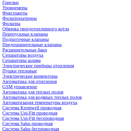
Горелки
Уровнемеры
Фикспакеты
Фильтропатроны
Фильтры
Обвязка твердотопливного котла
Перепускные клапаны
Подпиточные клапаны
Предохранительные клапаны
Расширительные баки
Сепараторы воздуха
Сепараторы шлама
Электрические приборы отопления
Пушки тепловые
Электрические конвекторы
Автоматика для отопления
GSM управление
Автоматика для теплых полов
Автоматика для водяных теплых полов
Автоматизация температуры воздуха
Система Kromwell проводная
Система Uni-Fitt проводная
Система Uni-Fitt беспроводная
Система Salus проводная
Система Salus беспроводная