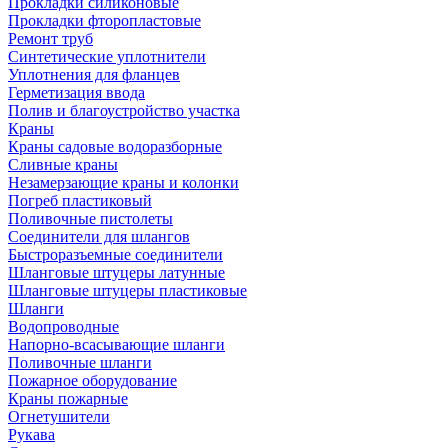
Прокладки силиконовые
Прокладки фторопластовые
Ремонт труб
Синтетические уплотнители
Уплотнения для фланцев
Герметизация ввода
Полив и благоустройство участка
Краны
Краны садовые водоразборные
Сливные краны
Незамерзающие краны и колонки
Погреб пластиковый
Поливочные пистолеты
Соединители для шлангов
Быстроразъемные соединители
Шланговые штуцеры латунные
Шланговые штуцеры пластиковые
Шланги
Водопроводные
Напорно-всасывающие шланги
Поливочные шланги
Пожарное оборудование
Краны пожарные
Огнетушители
Рукава