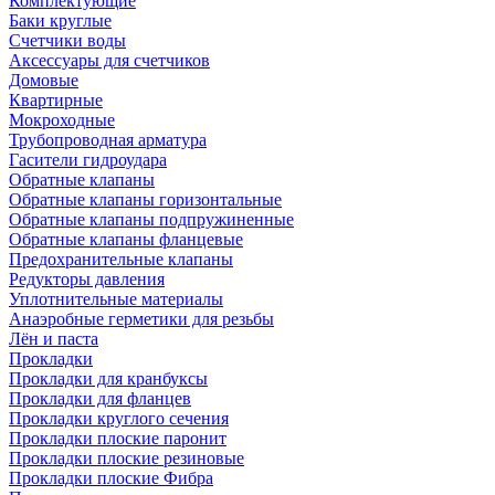
Комплектующие
Баки круглые
Счетчики воды
Аксессуары для счетчиков
Домовые
Квартирные
Мокроходные
Трубопроводная арматура
Гасители гидроудара
Обратные клапаны
Обратные клапаны горизонтальные
Обратные клапаны подпружиненные
Обратные клапаны фланцевые
Предохранительные клапаны
Редукторы давления
Уплотнительные материалы
Анаэробные герметики для резьбы
Лён и паста
Прокладки
Прокладки для кранбуксы
Прокладки для фланцев
Прокладки круглого сечения
Прокладки плоские паронит
Прокладки плоские резиновые
Прокладки плоские Фибра