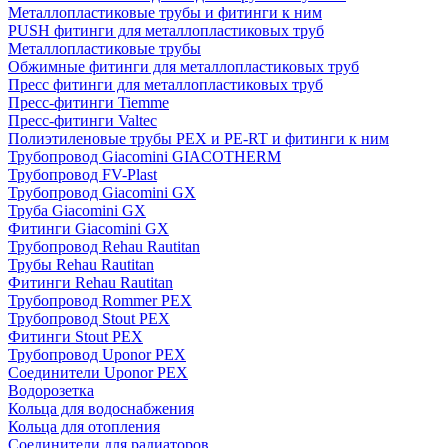
Металлопластиковые трубы и фитинги к ним
PUSH фитинги для металлопластиковых труб
Металлопластиковые трубы
Обжимные фитинги для металлопластиковых труб
Пресс фитинги для металлопластиковых труб
Пресс-фитинги Tiemme
Пресс-фитинги Valtec
Полиэтиленовые трубы PEX и PE-RT и фитинги к ним
Трубопровод Giacomini GIACOTHERM
Трубопровод FV-Plast
Трубопровод Giacomini GX
Труба Giacomini GX
Фитинги Giacomini GX
Трубопровод Rehau Rautitan
Трубы Rehau Rautitan
Фитинги Rehau Rautitan
Трубопровод Rommer PEX
Трубопровод Stout PEX
Фитинги Stout PEX
Трубопровод Uponor PEX
Соединители Uponor PEX
Водорозетка
Кольца для водоснабжения
Кольца для отопления
Соединители для радиаторов