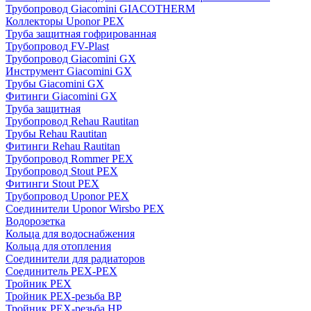
Трубопровод Giacomini GIACOTHERM
Коллекторы Uponor PEX
Труба защитная гофрированная
Трубопровод FV-Plast
Трубопровод Giacomini GX
Инструмент Giacomini GX
Трубы Giacomini GX
Фитинги Giacomini GX
Труба защитная
Трубопровод Rehau Rautitan
Трубы Rehau Rautitan
Фитинги Rehau Rautitan
Трубопровод Rommer PEX
Трубопровод Stout PEX
Фитинги Stout PEX
Трубопровод Uponor PEX
Соединители Uponor Wirsbo PEX
Водорозетка
Кольца для водоснабжения
Кольца для отопления
Соединители для радиаторов
Соединитель PEX-PEX
Тройник PEX
Тройник PEX-резьба ВР
Тройник PEX-резьба НР