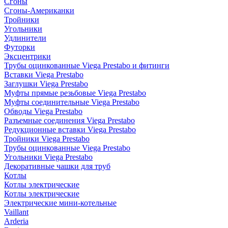
Сгоны
Сгоны-Американки
Тройники
Угольники
Удлинители
Футорки
Эксцентрики
Трубы оцинкованные Viega Prestabo и фитинги
Вставки Viega Prestabo
Заглушки Viega Prestabo
Муфты прямые резьбовые Viega Prestabo
Муфты соединительные Viega Prestabo
Обводы Viega Prestabo
Разъемные соединения Viega Prestabo
Редукционные вставки Viega Prestabo
Тройники Viega Prestabo
Трубы оцинкованные Viega Prestabo
Угольники Viega Prestabo
Декоративные чашки для труб
Котлы
Котлы электрические
Котлы электрические
Электрические мини-котельные
Vaillant
Arderia