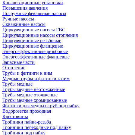
Канализационные установки
Повышения давления
Погружные фекальные насосы
Ручные насосы
Скважинные насосы
Циркуляционные насосы ГВС
Циркуляционные насосы отопления
Циркуляционные резьбовые
Циркуляционные фланцевые
Энергоэффективные резьбовые
Энергоэффективные фланцевые
Запасные части
Отопление
Трубы и фитинги к ним
Медные трубы и фитинги к ним
Трубы медные
Трубы медные неотожженные
Трубы медные отожженые
Трубы медные хромированные
Фитинги для медных труб под пайку
Водорозетка проходная
Крестовины
Тройники пайка-резьба
Тройники переходные под пайку
Тройники под пайку