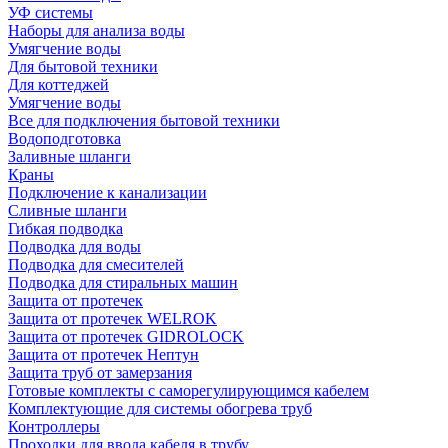
УФ системы
Наборы для анализа воды
Умягчение воды
Для бытовой техники
Для коттеджей
Умягчение воды
Все для подключения бытовой техники
Водоподготовка
Заливные шланги
Краны
Подключение к канализации
Сливные шланги
Гибкая подводка
Подводка для воды
Подводка для смесителей
Подводка для стиральных машин
Защита от протечек
Защита от протечек WELROK
Защита от протечек GIDROLOCK
Защита от протечек Нептун
Защита труб от замерзания
Готовые комплекты с саморегулирующимся кабелем
Комплектующие для системы обогрева труб
Контроллеры
Проходки для ввода кабеля в трубу