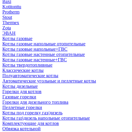
Baxi
Kotitonttu
Protherm
Stout
Thermex
Zota
ЭВАН
Котлы газовые
Котлы газовые напольные отопительные
Котлы газовые напольные+ГВС
Котлы газовые настенные отопительные
Котлы газовые настенные+ГВС
Котлы твердотопливные
Классические котлы
Полуавтоматические котлы
Автоматические угольные и пеллетные котлы
Котлы дизельные
Горелки для котлов
Газовые горелки
Горелки для дизельного топлива
Пеллетные горелки
Котлы под горелку газ/дизель
Котлы газ\дизель напольные отопительные
Комплектующие для котлов
Обвязка котельной