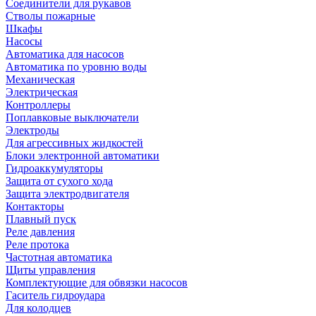
Соединители для рукавов
Стволы пожарные
Шкафы
Насосы
Автоматика для насосов
Автоматика по уровню воды
Механическая
Электрическая
Контроллеры
Поплавковые выключатели
Электроды
Для агрессивных жидкостей
Блоки электронной автоматики
Гидроаккумуляторы
Защита от сухого хода
Защита электродвигателя
Контакторы
Плавный пуск
Реле давления
Реле протока
Частотная автоматика
Щиты управления
Комплектующие для обвязки насосов
Гаситель гидроудара
Для колодцев