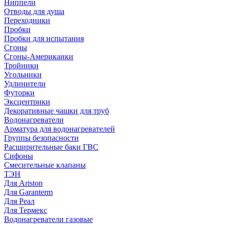
Ниппели
Отводы для душа
Переходники
Пробки
Пробки для испытания
Сгоны
Сгоны-Американки
Тройники
Угольники
Удлинители
Футорки
Эксцентрики
Декоративные чашки для труб
Водонагреватели
Арматура для водонагревателей
Группы безопасности
Расширительные баки ГВС
Сифоны
Смесительные клапаны
ТЭН
Для Ariston
Для Garanterm
Для Реал
Для Термекс
Водонагреватели газовые