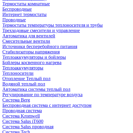
Термостаты комнатные
Беспроводные
Интернет термостаты
Проводные
Термостаты температуры теплоносителя и трубы
Трехходовые смесители и управление
Автоматика для вентилей
Смесительные вентили
Источники бесперебойного питания
Стабилизаторы напряжения
Теплоаккумуляторы и бойлеры
Бойлеры косвенного нагрева
Теплоаккумуляторы
Теплоносители
Отопление Теплый пол
Водяной теплый пол
Автоматика системы теплый пол
Регулирование по температуре воздуха
Система Berg
Беспроводная система с интернет доступом
Проводная система
Система Kromwell
Система Salus iT600
Система Salus проводная
Система Tech