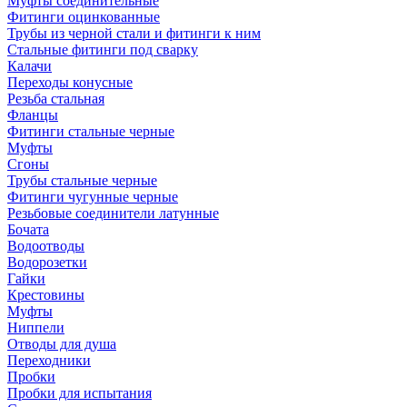
Муфты соединительные
Фитинги оцинкованные
Трубы из черной стали и фитинги к ним
Стальные фитинги под сварку
Калачи
Переходы конусные
Резьба стальная
Фланцы
Фитинги стальные черные
Муфты
Сгоны
Трубы стальные черные
Фитинги чугунные черные
Резьбовые соединители латунные
Бочата
Водоотводы
Водорозетки
Гайки
Крестовины
Муфты
Ниппели
Отводы для душа
Переходники
Пробки
Пробки для испытания