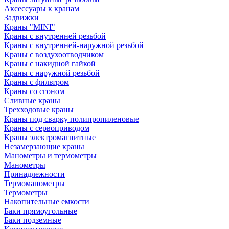
Аксессуары к кранам
Задвижки
Краны "MINI"
Краны с внутренней резьбой
Краны с внутренней-наружной резьбой
Краны с воздухоотводчиком
Краны с накидной гайкой
Краны с наружной резьбой
Краны с фильтром
Краны со сгоном
Сливные краны
Трехходовые краны
Краны под сварку полипропиленовые
Краны с сервоприводом
Краны электромагнитные
Незамерзающие краны
Манометры и термометры
Манометры
Принадлежности
Термоманометры
Термометры
Накопительные емкости
Баки прямоугольные
Баки подземные