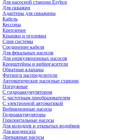
Для насосной станции Esybox
Для скважин
Адаптеры для скважины
Кабель
Кессоны
Крепление
Крышки и оголовки
Слив системы
Соединение кабеля
Для фекальных насосов
Для циркуляционных насосов
Кронштейны и виброгасители
Обратные клапаны
Фитинги распределители
Автоматические насосные станции
Погружные
С гидроаккумулятором
С частотным преобразователем
С электронной автоматикой
Вибрационные насосы
Гидроаккумуляторы
Горизонтальные насосы
Для колодцев и открытых водоёмов
Для конденсата
Дренажные насосы