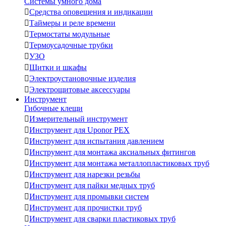
Системы умного дома

Средства оповещения и индикации

Таймеры и реле времени

Термостаты модульные

Термоусадочные трубки

УЗО

Щитки и шкафы

Электроустановочные изделия

Электрощитовые аксессуары
Инструмент
Гибочные клещи

Измерительный инструмент

Инструмент для Uponor PEX

Инструмент для испытания давлением

Инструмент для монтажа аксиальных фитингов

Инструмент для монтажа металлопластиковых труб

Инструмент для нарезки резьбы

Инструмент для пайки медных труб

Инструмент для промывки систем

Инструмент для прочистки труб

Инструмент для сварки пластиковых труб