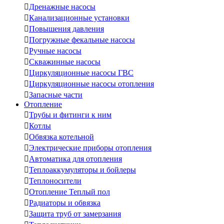

Дренажные насосы

Канализационные установки

Повышения давления

Погружные фекальные насосы

Ручные насосы

Скважинные насосы

Циркуляционные насосы ГВС

Циркуляционные насосы отопления

Запасные части
Отопление

Трубы и фитинги к ним

Котлы

Обвязка котельной

Электрические приборы отопления

Автоматика для отопления

Теплоаккумуляторы и бойлеры

Теплоносители

Отопление Теплый пол

Радиаторы и обвязка

Защита труб от замерзания