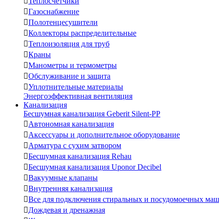

Теплосчетчики

Газоснабжение

Полотенцесушители

Коллекторы распределительные

Теплоизоляция для труб

Краны

Манометры и термометры

Обслуживание и защита

Уплотнительные материалы
Энергоэффективная вентиляция
Канализация
Бесшумная канализация Geberit Silent-PP

Автономная канализация

Аксессуары и дополнительное оборудование

Арматура с сухим затвором

Бесшумная канализация Rehau

Бесшумная канализация Uponor Decibel

Вакуумные клапаны

Внутренняя канализация

Все для подключения стиральных и посудомоечных ма

Дождевая и дренажная