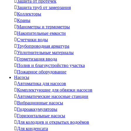

Защита от протечек

Защита труб от замерзания

Коллекторы

Краны

Манометры и термометры

Накопительные емкости

Счетчики воды

Трубопроводная арматура

Уплотнительные материалы

Герметизация ввода

Полив и благоустройство участка

Пожарное оборудование
Насосы

Автоматика для насосов

Комплектующие для обвязки насосов

Автоматические насосные станции

Вибрационные насосы

Гидроаккумуляторы

Горизонтальные насосы

Для колодцев и открытых водоёмов

Для конденсата