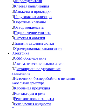

Жироотделители

Клеевая канализация

Манжеты и прокладки

Наружная канализация

Обратные клапаны

Отвод конденсата

Подключение унитаза

Сифоны и обвязки

Трапы и душевые лотки

Хромированная канализация
Электрика

GSM оборудование

Автоматические выключатели

Дистанционное управление
Заземление

Источники бесперебойного питания
Кабельная арматура

Кабельная продукция

Контакторы и реле

Реле контроля и защиты

Реле уровня жидкости