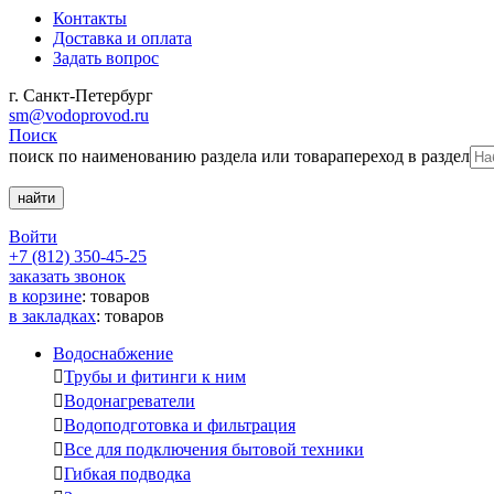
Контакты
Доставка и оплата
Задать вопрос
г. Санкт-Петербург
sm@vodoprovod.ru
Поиск
поиск по наименованию раздела или товара
переход в раздел
Войти
+7 (812) 350-45-25
заказать звонок
в корзине
:
товаров
в закладках
:
товаров
Водоснабжение

Трубы и фитинги к ним

Водонагреватели

Водоподготовка и фильтрация

Все для подключения бытовой техники

Гибкая подводка