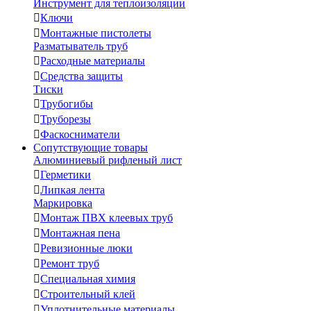
Инструмент для теплоизоляции

Ключи

Монтажные пистолеты
Разматыватель труб

Расходные материалы

Средства защиты
Тиски

Трубогибы

Труборезы

Фаскосниматели
Сопутствующие товары
Алюминиевый рифленый лист

Герметики

Липкая лента
Маркировка

Монтаж ПВХ клеевых труб

Монтажная пена

Ревизионные люки

Ремонт труб

Специальная химия

Строительный клей

Уплотнительные материалы