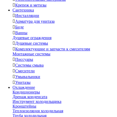

Крепеж и метизы
Сантехника

Инсталляции

Арматура для унитаза

Биде

Ванны
Душевые ограждения

Душевые системы

Комплектующие и запчасти к смесителям
Монтажные системы

Писсуары

Системы смыва

Смесители

Умывальники

Унитазы
Охлаждение
Кондиционеры
Дренаж конденсата
Инструмент холодильщика
Кронштейны
Теплоизоляция холодильная
Труба холодильная