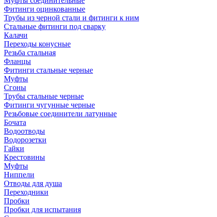
Муфты соединительные
Фитинги оцинкованные
Трубы из черной стали и фитинги к ним
Стальные фитинги под сварку
Калачи
Переходы конусные
Резьба стальная
Фланцы
Фитинги стальные черные
Муфты
Сгоны
Трубы стальные черные
Фитинги чугунные черные
Резьбовые соединители латунные
Бочата
Водоотводы
Водорозетки
Гайки
Крестовины
Муфты
Ниппели
Отводы для душа
Переходники
Пробки
Пробки для испытания