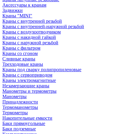
Аксессуары к кранам
Задвижки
Краны "MINI"
Краны с внутренней резьбой
Краны с внутренней-наружной резьбой
Краны с воздухоотводчиком
Краны с накидной гайкой
Краны с наружной резьбой
Краны с фильтром
Краны со сгоном
Сливные краны
Трехходовые краны
Краны под сварку полипропиленовые
Краны с сервоприводом
Краны электромагнитные
Незамерзающие краны
Манометры и термометры
Манометры
Принадлежности
Термоманометры
Термометры
Накопительные емкости
Баки прямоугольные
Баки подземные