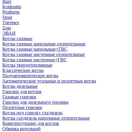
Baxi
Kotitonttu
Protherm
Stout
Thermex
Zota
ЭВАН
Котлы газовые
Котлы газовые напольные отопительные
Котлы газовые напольные+ГВС
Котлы газовые настенные отопительные
Котлы газовые настенные+ГВС
Котлы твердотопливные
Классические котлы
Полуавтоматические котлы
Автоматические угольные и пеллетные котлы
Котлы дизельные
Горелки для котлов
Газовые горелки
Горелки для дизельного топлива
Пеллетные горелки
Котлы под горелку газ/дизель
Котлы газ\дизель напольные отопительные
Комплектующие для котлов
Обвязка котельной