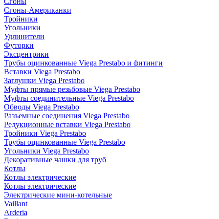
Сгоны
Сгоны-Американки
Тройники
Угольники
Удлинители
Футорки
Эксцентрики
Трубы оцинкованные Viega Prestabo и фитинги
Вставки Viega Prestabo
Заглушки Viega Prestabo
Муфты прямые резьбовые Viega Prestabo
Муфты соединительные Viega Prestabo
Обводы Viega Prestabo
Разъемные соединения Viega Prestabo
Редукционные вставки Viega Prestabo
Тройники Viega Prestabo
Трубы оцинкованные Viega Prestabo
Угольники Viega Prestabo
Декоративные чашки для труб
Котлы
Котлы электрические
Котлы электрические
Электрические мини-котельные
Vaillant
Arderia