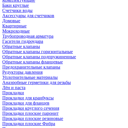
Комплектующие
Баки круглые
Счетчики воды
Аксессуары для счетчиков
Домовые
Квартирные
Мокроходные
Трубопроводная арматура
Гасители гидроудара
Обратные клапаны
Обратные клапаны горизонтальные
Обратные клапаны подпружиненные
Обратные клапаны фланцевые
Предохранительные клапаны
Редукторы давления
Уплотнительные материалы
Анаэробные герметики для резьбы
Лён и паста
Прокладки
Прокладки для кранбуксы
Прокладки для фланцев
Прокладки круглого сечения
Прокладки плоские паронит
Прокладки плоские резиновые
Прокладки плоские Фибра