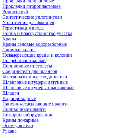
Прокладки силиконовые
Прокладки фторопластовые
Ремонт труб
Синтетические уплотнители
Уплотнения для фланцев
Герметизация ввода
Полив и благоустройство участка
Краны
Краны садовые водоразборные
Сливные краны
Незамерзающие краны и колонки
Погреб пластиковый
Поливочные пистолеты
Соединители для шлангов
Быстроразъемные соединители
Шланговые штуцеры латунные
Шланговые штуцеры пластиковые
Шланги
Водопроводные
Напорно-всасывающие шланги
Поливочные шланги
Пожарное оборудование
Краны пожарные
Огнетушители
Рукава