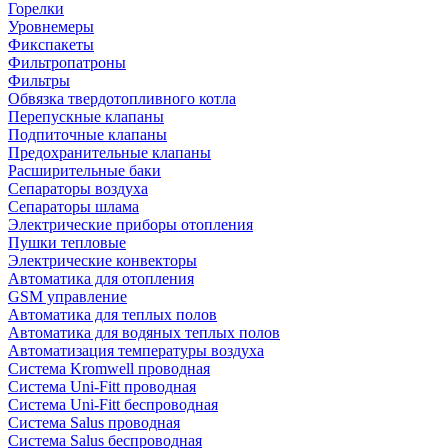
Горелки
Уровнемеры
Фикспакеты
Фильтропатроны
Фильтры
Обвязка твердотопливного котла
Перепускные клапаны
Подпиточные клапаны
Предохранительные клапаны
Расширительные баки
Сепараторы воздуха
Сепараторы шлама
Электрические приборы отопления
Пушки тепловые
Электрические конвекторы
Автоматика для отопления
GSM управление
Автоматика для теплых полов
Автоматика для водяных теплых полов
Автоматизация температуры воздуха
Система Kromwell проводная
Система Uni-Fitt проводная
Система Uni-Fitt беспроводная
Система Salus проводная
Система Salus беспроводная