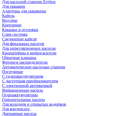
Для насосной станции Esybox
Для скважин
Адаптеры для скважины
Кабель
Кессоны
Крепление
Крышки и оголовки
Слив системы
Соединение кабеля
Для фекальных насосов
Для циркуляционных насосов
Кронштейны и виброгасители
Обратные клапаны
Фитинги распределители
Автоматические насосные станции
Погружные
С гидроаккумулятором
С частотным преобразователем
С электронной автоматикой
Вибрационные насосы
Гидроаккумуляторы
Горизонтальные насосы
Для колодцев и открытых водоёмов
Для конденсата
Дренажные насосы