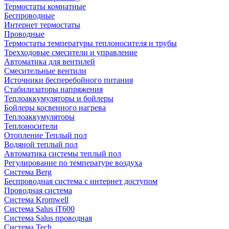
Термостаты комнатные
Беспроводные
Интернет термостаты
Проводные
Термостаты температуры теплоносителя и трубы
Трехходовые смесители и управление
Автоматика для вентилей
Смесительные вентили
Источники бесперебойного питания
Стабилизаторы напряжения
Теплоаккумуляторы и бойлеры
Бойлеры косвенного нагрева
Теплоаккумуляторы
Теплоносители
Отопление Теплый пол
Водяной теплый пол
Автоматика системы теплый пол
Регулирование по температуре воздуха
Система Berg
Беспроводная система с интернет доступом
Проводная система
Система Kromwell
Система Salus iT600
Система Salus проводная
Система Tech