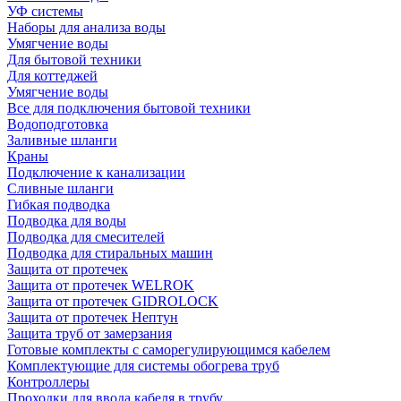
УФ системы
Наборы для анализа воды
Умягчение воды
Для бытовой техники
Для коттеджей
Умягчение воды
Все для подключения бытовой техники
Водоподготовка
Заливные шланги
Краны
Подключение к канализации
Сливные шланги
Гибкая подводка
Подводка для воды
Подводка для смесителей
Подводка для стиральных машин
Защита от протечек
Защита от протечек WELROK
Защита от протечек GIDROLOCK
Защита от протечек Нептун
Защита труб от замерзания
Готовые комплекты с саморегулирующимся кабелем
Комплектующие для системы обогрева труб
Контроллеры
Проходки для ввода кабеля в трубу