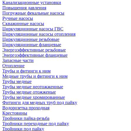
Канализационные установки
Повышения давления
Погружные фекальные насосы
Ручные насосы
Скважинные насосы
Циркуляционные насосы ГВС
Циркуляционные насосы отопления
Циркуляционные резьбовые
Циркуляционные фланцевые
Энергоэффективные резьбовые
Энергоэффективные фланцевые
Запасные части
Отопление
Трубы и фитинги к ним
Медные трубы и фитинги к ним
Трубы медные
Трубы медные неотожженные
Трубы медные отожженые
Трубы медные хромированные
Фитинги для медных труб под пайку
Водорозетка проходная
Крестовины
Тройники пайка-резьба
Тройники переходные под пайку
Тройники под пайку