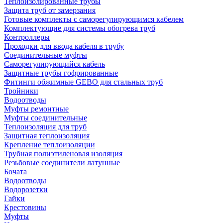
Теплоизолированные трубы
Защита труб от замерзания
Готовые комплекты с саморегулирующимся кабелем
Комплектующие для системы обогрева труб
Контроллеры
Проходки для ввода кабеля в трубу
Соединительные муфты
Саморегулирующийся кабель
Защитные трубы гофрированные
Фитинги обжимные GEBO для стальных труб
Тройники
Водоотводы
Муфты ремонтные
Муфты соединительные
Теплоизоляция для труб
Защитная теплоизоляция
Крепление теплоизоляции
Трубная полиэтиленовая изоляция
Резьбовые соединители латунные
Бочата
Водоотводы
Водорозетки
Гайки
Крестовины
Муфты