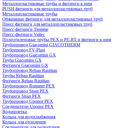
Металлопластиковые трубы и фитинги к ним
PUSH фитинги для металлопластиковых труб
Металлопластиковые трубы
Обжимные фитинги для металлопластиковых труб
Пресс фитинги для металлопластиковых труб
Пресс-фитинги Tiemme
Пресс-фитинги Valtec
Полиэтиленовые трубы PEX и PE-RT и фитинги к ним
Трубопровод Giacomini GIACOTHERM
Трубопровод FV-Plast
Трубопровод Giacomini GX
Труба Giacomini GX
Фитинги Giacomini GX
Трубопровод Rehau Rautitan
Трубы Rehau Rautitan
Фитинги Rehau Rautitan
Трубопровод Rommer PEX
Трубопровод Stout PEX
Фитинги Stout PEX
Трубопровод Uponor PEX
Соединители Uponor PEX
Водорозетка
Кольца для водоснабжения
Кольца для отопления
Соединители для радиаторов