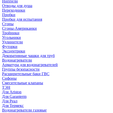
Ниппели
Отводы для душа
Переходники
Пробки
Пробки для испытания
Сгоны
Сгоны-Американки
Тройники
Угольники
Удлинители
Футорки
Эксцентрики
Декоративные чашки для труб
Водонагреватели
Арматура для водонагревателей
Группы безопасности
Расширительные баки ГВС
Сифоны
Смесительные клапаны
ТЭН
Для Ariston
Для Garanterm
Для Реал
Для Термекс
Водонагреватели газовые