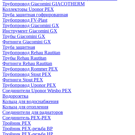
Трубопровод Giacomini GIACOTHERM
Коллекторы Uponor PEX
Труба защитная гофрированная
Трубопровод FV-Plast
Трубопровод Giacomini GX
Инструмент Giacomini GX
Трубы Giacomini GX
Фитинги Giacomini GX
Труба защитная
Трубопровод Rehau Rautitan
Трубы Rehau Rautitan
Фитинги Rehau Rautitan
Трубопровод Rommer PEX
Трубопровод Stout PEX
Фитинги Stout PEX
Трубопровод Uponor PEX
Соединители Uponor Wirsbo PEX
Водорозетка
Кольца для водоснабжения
Кольца для отопления
Соединители для радиаторов
Соединитель PEX-PEX
Тройник PEX
Тройник PEX-резьба ВР
Тройник PEX-резьба НР