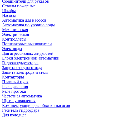
Соединители для рукавов
Стволы пожарные
Шкафы
Насосы
Автоматика для насосов
Автоматика по уровню воды
Механическая
Электрическая
Контроллеры
Поплавковые выключатели
Электроды
Для агрессивных жидкостей
Блоки электронной автоматики
Гидроаккумуляторы
Защита от сухого хода
Защита электродвигателя
Контакторы
Плавный пуск
Реле давления
Реле протока
Частотная автоматика
Щиты управления
Комплектующие для обвязки насосов
Гаситель гидроудара
Для колодцев