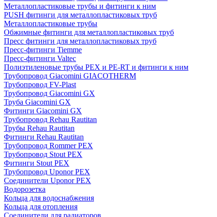
Металлопластиковые трубы и фитинги к ним
PUSH фитинги для металлопластиковых труб
Металлопластиковые трубы
Обжимные фитинги для металлопластиковых труб
Пресс фитинги для металлопластиковых труб
Пресс-фитинги Tiemme
Пресс-фитинги Valtec
Полиэтиленовые трубы PEX и PE-RT и фитинги к ним
Трубопровод Giacomini GIACOTHERM
Трубопровод FV-Plast
Трубопровод Giacomini GX
Труба Giacomini GX
Фитинги Giacomini GX
Трубопровод Rehau Rautitan
Трубы Rehau Rautitan
Фитинги Rehau Rautitan
Трубопровод Rommer PEX
Трубопровод Stout PEX
Фитинги Stout PEX
Трубопровод Uponor PEX
Соединители Uponor PEX
Водорозетка
Кольца для водоснабжения
Кольца для отопления
Соединители для радиаторов