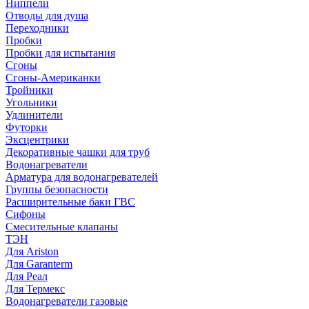
Ниппели
Отводы для душа
Переходники
Пробки
Пробки для испытания
Сгоны
Сгоны-Американки
Тройники
Угольники
Удлинители
Футорки
Эксцентрики
Декоративные чашки для труб
Водонагреватели
Арматура для водонагревателей
Группы безопасности
Расширительные баки ГВС
Сифоны
Смесительные клапаны
ТЭН
Для Ariston
Для Garanterm
Для Реал
Для Термекс
Водонагреватели газовые