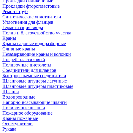
Прокладки силиконовые
Прокладки фторопластовые
Ремонт труб
Синтетические уплотнители
Уплотнения для фланцев
Герметизация ввода
Полив и благоустройство участка
Краны
Краны садовые водоразборные
Сливные краны
Незамерзающие краны и колонки
Погреб пластиковый
Поливочные пистолеты
Соединители для шлангов
Быстроразъемные соединители
Шланговые штуцеры латунные
Шланговые штуцеры пластиковые
Шланги
Водопроводные
Напорно-всасывающие шланги
Поливочные шланги
Пожарное оборудование
Краны пожарные
Огнетушители
Рукава