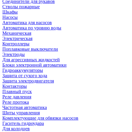
Соединители для рукавов
Стволы пожарные
Шкафы
Насосы
Автоматика для насосов
Автоматика по уровню воды
Механическая
Электрическая
Контроллеры
Поплавковые выключатели
Электроды
Для агрессивных жидкостей
Блоки электронной автоматики
Гидроаккумуляторы
Защита от сухого хода
Защита электродвигателя
Контакторы
Плавный пуск
Реле давления
Реле протока
Частотная автоматика
Щиты управления
Комплектующие для обвязки насосов
Гаситель гидроудара
Для колодцев