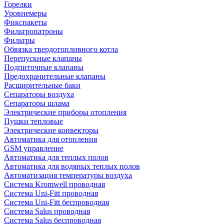
Горелки
Уровнемеры
Фикспакеты
Фильтропатроны
Фильтры
Обвязка твердотопливного котла
Перепускные клапаны
Подпиточные клапаны
Предохранительные клапаны
Расширительные баки
Сепараторы воздуха
Сепараторы шлама
Электрические приборы отопления
Пушки тепловые
Электрические конвекторы
Автоматика для отопления
GSM управление
Автоматика для теплых полов
Автоматика для водяных теплых полов
Автоматизация температуры воздуха
Система Kromwell проводная
Система Uni-Fitt проводная
Система Uni-Fitt беспроводная
Система Salus проводная
Система Salus беспроводная