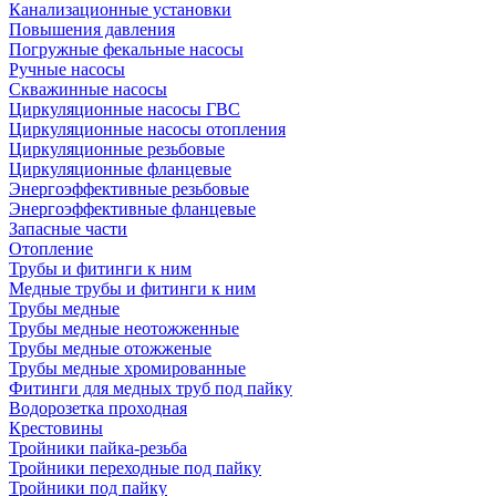
Канализационные установки
Повышения давления
Погружные фекальные насосы
Ручные насосы
Скважинные насосы
Циркуляционные насосы ГВС
Циркуляционные насосы отопления
Циркуляционные резьбовые
Циркуляционные фланцевые
Энергоэффективные резьбовые
Энергоэффективные фланцевые
Запасные части
Отопление
Трубы и фитинги к ним
Медные трубы и фитинги к ним
Трубы медные
Трубы медные неотожженные
Трубы медные отожженые
Трубы медные хромированные
Фитинги для медных труб под пайку
Водорозетка проходная
Крестовины
Тройники пайка-резьба
Тройники переходные под пайку
Тройники под пайку