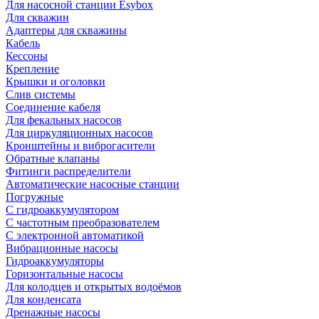
Для насосной станции Esybox
Для скважин
Адаптеры для скважины
Кабель
Кессоны
Крепление
Крышки и оголовки
Слив системы
Соединение кабеля
Для фекальных насосов
Для циркуляционных насосов
Кронштейны и виброгасители
Обратные клапаны
Фитинги распределители
Автоматические насосные станции
Погружные
С гидроаккумулятором
С частотным преобразователем
С электронной автоматикой
Вибрационные насосы
Гидроаккумуляторы
Горизонтальные насосы
Для колодцев и открытых водоёмов
Для конденсата
Дренажные насосы