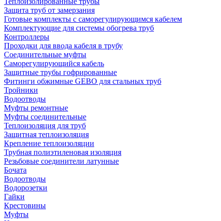
Теплоизолированные трубы
Защита труб от замерзания
Готовые комплекты с саморегулирующимся кабелем
Комплектующие для системы обогрева труб
Контроллеры
Проходки для ввода кабеля в трубу
Соединительные муфты
Саморегулирующийся кабель
Защитные трубы гофрированные
Фитинги обжимные GEBO для стальных труб
Тройники
Водоотводы
Муфты ремонтные
Муфты соединительные
Теплоизоляция для труб
Защитная теплоизоляция
Крепление теплоизоляции
Трубная полиэтиленовая изоляция
Резьбовые соединители латунные
Бочата
Водоотводы
Водорозетки
Гайки
Крестовины
Муфты