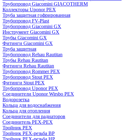
Трубопровод Giacomini GIACOTHERM
Коллекторы Uponor PEX
Труба защитная гофрированная
Трубопровод FV-Plast
Трубопровод Giacomini GX
Инструмент Giacomini GX
Трубы Giacomini GX
Фитинги Giacomini GX
Труба защитная
Трубопровод Rehau Rautitan
Трубы Rehau Rautitan
Фитинги Rehau Rautitan
Трубопровод Rommer PEX
Трубопровод Stout PEX
Фитинги Stout PEX
Трубопровод Uponor PEX
Соединители Uponor Wirsbo PEX
Водорозетка
Кольца для водоснабжения
Кольца для отопления
Соединители для радиаторов
Соединитель PEX-PEX
Тройник PEX
Тройник PEX-резьба ВР
Тройник PEX-резьба НР