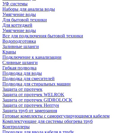
УФ системы
Наборы для анализа воды
Умягчение воды
Для бытовой техники
Для коттеджей
Умягчение воды
Все для подключения бытовой техники
Водоподготовка
Заливные шланги
Краны
Подключение к канализации
Сливные шланги
Гибкая подводка
Подводка для воды
Подводка для смесителей
Подводка для стиральных машин
Защита от протечек
Защита от протечек WELROK
Защита от протечек GIDROLOCK
Защита от протечек Нептун
Защита труб от замерзания
Готовые комплекты с саморегулирующимся кабелем
Комплектующие для системы обогрева труб
Контроллеры
Проходки для ввода кабеля в трубу