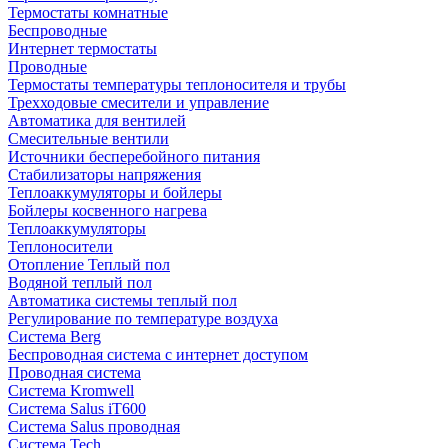
Термостаты комнатные
Беспроводные
Интернет термостаты
Проводные
Термостаты температуры теплоносителя и трубы
Трехходовые смесители и управление
Автоматика для вентилей
Смесительные вентили
Источники бесперебойного питания
Стабилизаторы напряжения
Теплоаккумуляторы и бойлеры
Бойлеры косвенного нагрева
Теплоаккумуляторы
Теплоносители
Отопление Теплый пол
Водяной теплый пол
Автоматика системы теплый пол
Регулирование по температуре воздуха
Система Berg
Беспроводная система с интернет доступом
Проводная система
Система Kromwell
Система Salus iT600
Система Salus проводная
Система Tech