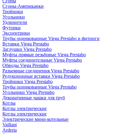
Сгоны
Сгоны-Американки
Тройники
Угольники
Удлинители
Футорки
Эксцентрики
Трубы оцинкованные Viega Prestabo и фитинги
Вставки Viega Prestabo
Заглушки Viega Prestabo
Муфты прямые резьбовые Viega Prestabo
Муфты соединительные Viega Prestabo
Обводы Viega Prestabo
Разъемные соединения Viega Prestabo
Редукционные вставки Viega Prestabo
Тройники Viega Prestabo
Трубы оцинкованные Viega Prestabo
Угольники Viega Prestabo
Декоративные чашки для труб
Котлы
Котлы электрические
Котлы электрические
Электрические мини-котельные
Vaillant
Arderia