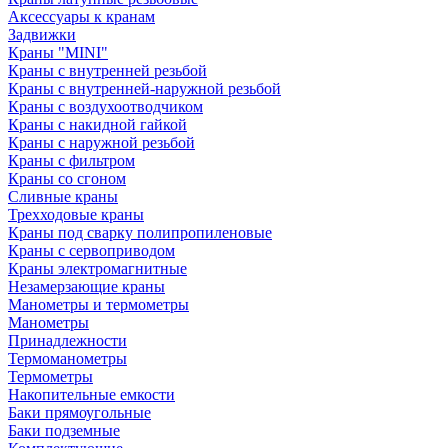
Аксессуары к кранам
Задвижки
Краны "MINI"
Краны с внутренней резьбой
Краны с внутренней-наружной резьбой
Краны с воздухоотводчиком
Краны с накидной гайкой
Краны с наружной резьбой
Краны с фильтром
Краны со сгоном
Сливные краны
Трехходовые краны
Краны под сварку полипропиленовые
Краны с сервоприводом
Краны электромагнитные
Незамерзающие краны
Манометры и термометры
Манометры
Принадлежности
Термоманометры
Термометры
Накопительные емкости
Баки прямоугольные
Баки подземные