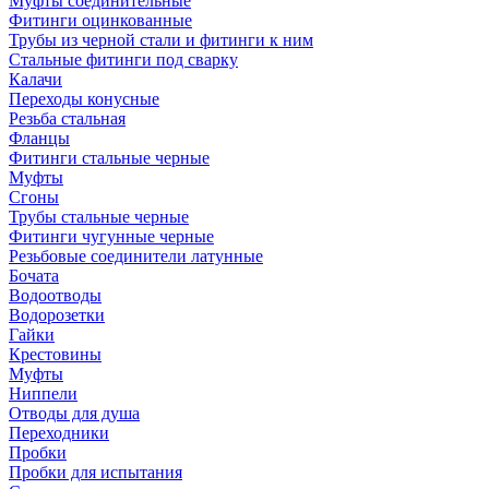
Муфты соединительные
Фитинги оцинкованные
Трубы из черной стали и фитинги к ним
Стальные фитинги под сварку
Калачи
Переходы конусные
Резьба стальная
Фланцы
Фитинги стальные черные
Муфты
Сгоны
Трубы стальные черные
Фитинги чугунные черные
Резьбовые соединители латунные
Бочата
Водоотводы
Водорозетки
Гайки
Крестовины
Муфты
Ниппели
Отводы для душа
Переходники
Пробки
Пробки для испытания