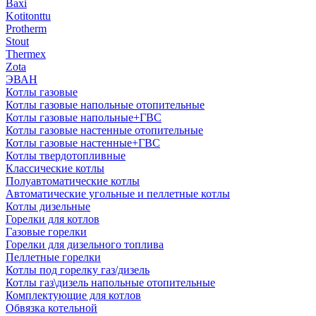
Baxi
Kotitonttu
Protherm
Stout
Thermex
Zota
ЭВАН
Котлы газовые
Котлы газовые напольные отопительные
Котлы газовые напольные+ГВС
Котлы газовые настенные отопительные
Котлы газовые настенные+ГВС
Котлы твердотопливные
Классические котлы
Полуавтоматические котлы
Автоматические угольные и пеллетные котлы
Котлы дизельные
Горелки для котлов
Газовые горелки
Горелки для дизельного топлива
Пеллетные горелки
Котлы под горелку газ/дизель
Котлы газ\дизель напольные отопительные
Комплектующие для котлов
Обвязка котельной