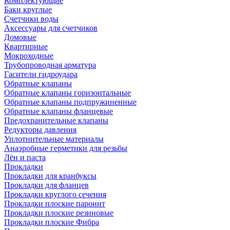
Комплектующие
Баки круглые
Счетчики воды
Аксессуары для счетчиков
Домовые
Квартирные
Мокроходные
Трубопроводная арматура
Гасители гидроудара
Обратные клапаны
Обратные клапаны горизонтальные
Обратные клапаны подпружиненные
Обратные клапаны фланцевые
Предохранительные клапаны
Редукторы давления
Уплотнительные материалы
Анаэробные герметики для резьбы
Лён и паста
Прокладки
Прокладки для кранбуксы
Прокладки для фланцев
Прокладки круглого сечения
Прокладки плоские паронит
Прокладки плоские резиновые
Прокладки плоские Фибра