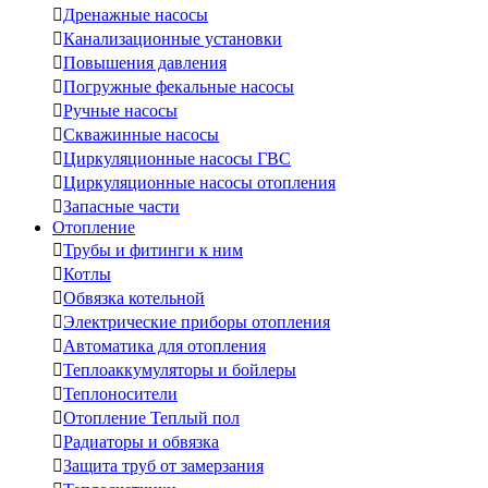

Дренажные насосы

Канализационные установки

Повышения давления

Погружные фекальные насосы

Ручные насосы

Скважинные насосы

Циркуляционные насосы ГВС

Циркуляционные насосы отопления

Запасные части
Отопление

Трубы и фитинги к ним

Котлы

Обвязка котельной

Электрические приборы отопления

Автоматика для отопления

Теплоаккумуляторы и бойлеры

Теплоносители

Отопление Теплый пол

Радиаторы и обвязка

Защита труб от замерзания