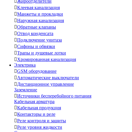

Жироотделители

Клеевая канализация

Манжеты и прокладки

Наружная канализация

Обратные клапаны

Отвод конденсата

Подключение унитаза

Сифоны и обвязки

Трапы и душевые лотки

Хромированная канализация
Электрика

GSM оборудование

Автоматические выключатели

Дистанционное управление
Заземление

Источники бесперебойного питания
Кабельная арматура

Кабельная продукция

Контакторы и реле

Реле контроля и защиты

Реле уровня жидкости