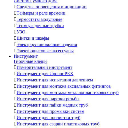
Системы умного дома

Средства оповещения и индикации

Таймеры и реле времени

Термостаты модульные

Термоусадочные трубки

УЗО

Щитки и шкафы

Электроустановочные изделия

Электрощитовые аксессуары
Инструмент
Гибочные клещи

Измерительный инструмент

Инструмент для Uponor PEX

Инструмент для испытания давлением

Инструмент для монтажа аксиальных фитингов

Инструмент для монтажа металлопластиковых труб

Инструмент для нарезки резьбы

Инструмент для пайки медных труб

Инструмент для промывки систем

Инструмент для прочистки труб

Инструмент для сварки пластиковых труб