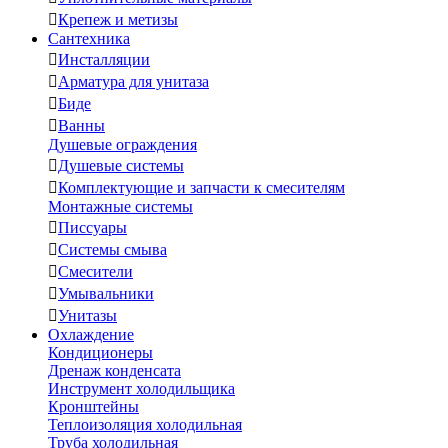

Крепеж и метизы
Сантехника

Инсталляции

Арматура для унитаза

Биде

Ванны
Душевые ограждения

Душевые системы

Комплектующие и запчасти к смесителям
Монтажные системы

Писсуары

Системы смыва

Смесители

Умывальники

Унитазы
Охлаждение
Кондиционеры
Дренаж конденсата
Инструмент холодильщика
Кронштейны
Теплоизоляция холодильная
Труба холодильная