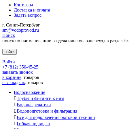
Контакты
Доставка и оплата
Задать вопрос
г. Санкт-Петербург
sm@vodoprovod.ru
Поиск
поиск по наименованию раздела или товара
переход в раздел
Войти
+7 (812) 350-45-25
заказать звонок
в корзине
:
товаров
в закладках
:
товаров
Водоснабжение

Трубы и фитинги к ним

Водонагреватели

Водоподготовка и фильтрация

Все для подключения бытовой техники

Гибкая подводка