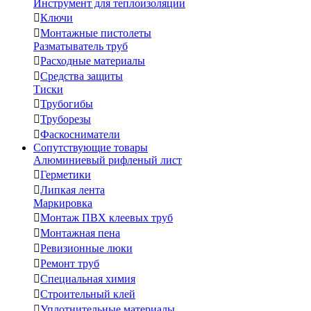
Инструмент для теплоизоляции

Ключи

Монтажные пистолеты
Разматыватель труб

Расходные материалы

Средства защиты
Тиски

Трубогибы

Труборезы

Фаскосниматели
Сопутствующие товары
Алюминиевый рифленый лист

Герметики

Липкая лента
Маркировка

Монтаж ПВХ клеевых труб

Монтажная пена

Ревизионные люки

Ремонт труб

Специальная химия

Строительный клей

Уплотнительные материалы