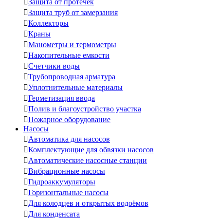

Защита от протечек

Защита труб от замерзания

Коллекторы

Краны

Манометры и термометры

Накопительные емкости

Счетчики воды

Трубопроводная арматура

Уплотнительные материалы

Герметизация ввода

Полив и благоустройство участка

Пожарное оборудование
Насосы

Автоматика для насосов

Комплектующие для обвязки насосов

Автоматические насосные станции

Вибрационные насосы

Гидроаккумуляторы

Горизонтальные насосы

Для колодцев и открытых водоёмов

Для конденсата