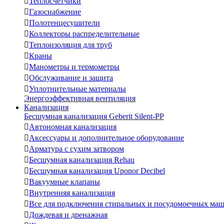

Теплосчетчики

Газоснабжение

Полотенцесушители

Коллекторы распределительные

Теплоизоляция для труб

Краны

Манометры и термометры

Обслуживание и защита

Уплотнительные материалы
Энергоэффективная вентиляция
Канализация
Бесшумная канализация Geberit Silent-PP

Автономная канализация

Аксессуары и дополнительное оборудование

Арматура с сухим затвором

Бесшумная канализация Rehau

Бесшумная канализация Uponor Decibel

Вакуумные клапаны

Внутренняя канализация

Все для подключения стиральных и посудомоечных ма

Дождевая и дренажная