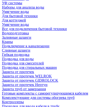
УФ системы
Наборы для анализа воды
Умягчение воды
Для бытовой техники
Для коттеджей
Умягчение воды
Все для подключения бытовой техники
Водоподготовка
Заливные шланги
Краны
Подключение к канализации
Сливные шланги
Гибкая подводка
Подводка для воды
Подводка для смесителей
Подводка для стиральных машин
Защита от протечек
Защита от протечек WELROK
Защита от протечек GIDROLOCK
Защита от протечек Нептун
Защита труб от замерзания
Готовые комплекты с саморегулирующимся кабелем
Комплектующие для системы обогрева труб
Контроллеры
Проходки для ввода кабеля в трубу