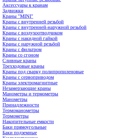
Аксессуары к кранам
Задвижки
Краны "MINI"
Краны с внутренней резьбой
Краны с внутренней-наружной резьбой
Краны с воздухоотводчиком
Краны с накидной гайкой
Краны с наружной резьбой
Краны с фильтром
Краны со сгоном
Сливные краны
Трехходовые краны
Краны под сварку полипропиленовые
Краны с сервоприводом
Краны электромагнитные
Незамерзающие краны
Манометры и термометры
Манометры
Принадлежности
Термоманометры
Термометры
Накопительные емкости
Баки прямоугольные
Баки подземные