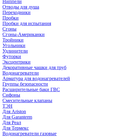
Ниппели
Отводы для душа
Переходники
Пробки
Пробки для испытания
Сгоны
Сгоны-Американки
Тройники
Угольники
Удлинители
Футорки
Эксцентрики
Декоративные чашки для труб
Водонагреватели
Арматура для водонагревателей
Группы безопасности
Расширительные баки ГВС
Сифоны
Смесительные клапаны
ТЭН
Для Ariston
Для Garanterm
Для Реал
Для Термекс
Водонагреватели газовые