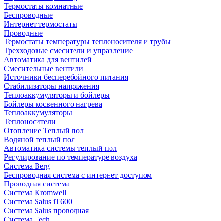
Термостаты комнатные
Беспроводные
Интернет термостаты
Проводные
Термостаты температуры теплоносителя и трубы
Трехходовые смесители и управление
Автоматика для вентилей
Смесительные вентили
Источники бесперебойного питания
Стабилизаторы напряжения
Теплоаккумуляторы и бойлеры
Бойлеры косвенного нагрева
Теплоаккумуляторы
Теплоносители
Отопление Теплый пол
Водяной теплый пол
Автоматика системы теплый пол
Регулирование по температуре воздуха
Система Berg
Беспроводная система с интернет доступом
Проводная система
Система Kromwell
Система Salus iT600
Система Salus проводная
Система Tech