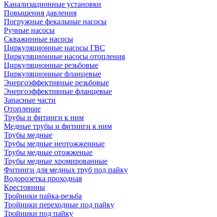
Канализационные установки
Повышения давления
Погружные фекальные насосы
Ручные насосы
Скважинные насосы
Циркуляционные насосы ГВС
Циркуляционные насосы отопления
Циркуляционные резьбовые
Циркуляционные фланцевые
Энергоэффективные резьбовые
Энергоэффективные фланцевые
Запасные части
Отопление
Трубы и фитинги к ним
Медные трубы и фитинги к ним
Трубы медные
Трубы медные неотожженные
Трубы медные отожженые
Трубы медные хромированные
Фитинги для медных труб под пайку
Водорозетка проходная
Крестовины
Тройники пайка-резьба
Тройники переходные под пайку
Тройники под пайку