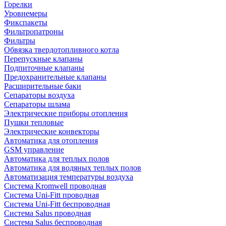
Горелки
Уровнемеры
Фикспакеты
Фильтропатроны
Фильтры
Обвязка твердотопливного котла
Перепускные клапаны
Подпиточные клапаны
Предохранительные клапаны
Расширительные баки
Сепараторы воздуха
Сепараторы шлама
Электрические приборы отопления
Пушки тепловые
Электрические конвекторы
Автоматика для отопления
GSM управление
Автоматика для теплых полов
Автоматика для водяных теплых полов
Автоматизация температуры воздуха
Система Kromwell проводная
Система Uni-Fitt проводная
Система Uni-Fitt беспроводная
Система Salus проводная
Система Salus беспроводная