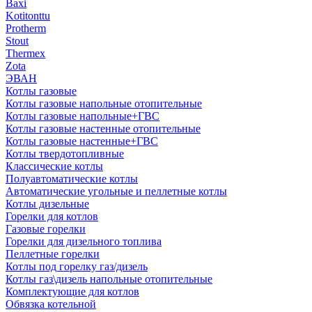
Baxi
Kotitonttu
Protherm
Stout
Thermex
Zota
ЭВАН
Котлы газовые
Котлы газовые напольные отопительные
Котлы газовые напольные+ГВС
Котлы газовые настенные отопительные
Котлы газовые настенные+ГВС
Котлы твердотопливные
Классические котлы
Полуавтоматические котлы
Автоматические угольные и пеллетные котлы
Котлы дизельные
Горелки для котлов
Газовые горелки
Горелки для дизельного топлива
Пеллетные горелки
Котлы под горелку газ/дизель
Котлы газ\дизель напольные отопительные
Комплектующие для котлов
Обвязка котельной