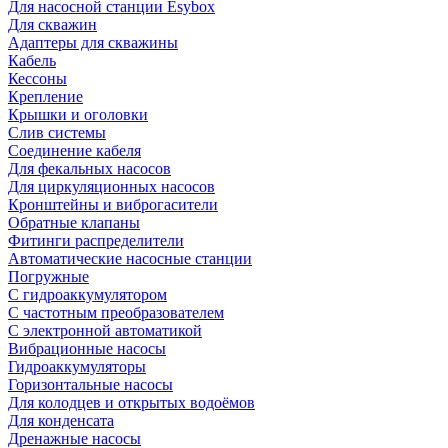
Для насосной станции Esybox
Для скважин
Адаптеры для скважины
Кабель
Кессоны
Крепление
Крышки и оголовки
Слив системы
Соединение кабеля
Для фекальных насосов
Для циркуляционных насосов
Кронштейны и виброгасители
Обратные клапаны
Фитинги распределители
Автоматические насосные станции
Погружные
С гидроаккумулятором
С частотным преобразователем
С электронной автоматикой
Вибрационные насосы
Гидроаккумуляторы
Горизонтальные насосы
Для колодцев и открытых водоёмов
Для конденсата
Дренажные насосы