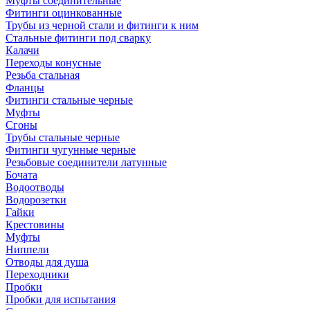
Муфты соединительные
Фитинги оцинкованные
Трубы из черной стали и фитинги к ним
Стальные фитинги под сварку
Калачи
Переходы конусные
Резьба стальная
Фланцы
Фитинги стальные черные
Муфты
Сгоны
Трубы стальные черные
Фитинги чугунные черные
Резьбовые соединители латунные
Бочата
Водоотводы
Водорозетки
Гайки
Крестовины
Муфты
Ниппели
Отводы для душа
Переходники
Пробки
Пробки для испытания