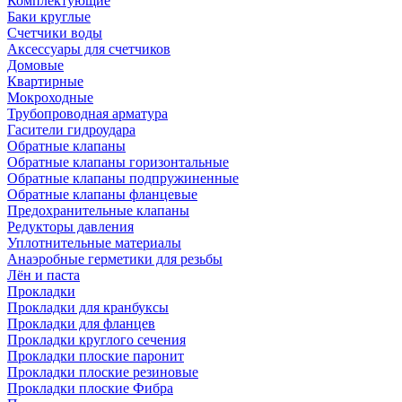
Комплектующие
Баки круглые
Счетчики воды
Аксессуары для счетчиков
Домовые
Квартирные
Мокроходные
Трубопроводная арматура
Гасители гидроудара
Обратные клапаны
Обратные клапаны горизонтальные
Обратные клапаны подпружиненные
Обратные клапаны фланцевые
Предохранительные клапаны
Редукторы давления
Уплотнительные материалы
Анаэробные герметики для резьбы
Лён и паста
Прокладки
Прокладки для кранбуксы
Прокладки для фланцев
Прокладки круглого сечения
Прокладки плоские паронит
Прокладки плоские резиновые
Прокладки плоские Фибра