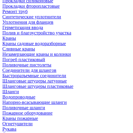
Прокладки силиконовые
Прокладки фторопластовые
Ремонт труб
Синтетические уплотнители
Уплотнения для фланцев
Герметизация ввода
Полив и благоустройство участка
Краны
Краны садовые водоразборные
Сливные краны
Незамерзающие краны и колонки
Погреб пластиковый
Поливочные пистолеты
Соединители для шлангов
Быстроразъемные соединители
Шланговые штуцеры латунные
Шланговые штуцеры пластиковые
Шланги
Водопроводные
Напорно-всасывающие шланги
Поливочные шланги
Пожарное оборудование
Краны пожарные
Огнетушители
Рукава