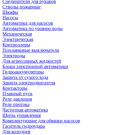
Соединители для рукавов
Стволы пожарные
Шкафы
Насосы
Автоматика для насосов
Автоматика по уровню воды
Механическая
Электрическая
Контроллеры
Поплавковые выключатели
Электроды
Для агрессивных жидкостей
Блоки электронной автоматики
Гидроаккумуляторы
Защита от сухого хода
Защита электродвигателя
Контакторы
Плавный пуск
Реле давления
Реле протока
Частотная автоматика
Щиты управления
Комплектующие для обвязки насосов
Гаситель гидроудара
Для колодцев