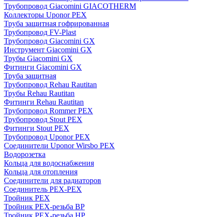
Трубопровод Giacomini GIACOTHERM
Коллекторы Uponor PEX
Труба защитная гофрированная
Трубопровод FV-Plast
Трубопровод Giacomini GX
Инструмент Giacomini GX
Трубы Giacomini GX
Фитинги Giacomini GX
Труба защитная
Трубопровод Rehau Rautitan
Трубы Rehau Rautitan
Фитинги Rehau Rautitan
Трубопровод Rommer PEX
Трубопровод Stout PEX
Фитинги Stout PEX
Трубопровод Uponor PEX
Соединители Uponor Wirsbo PEX
Водорозетка
Кольца для водоснабжения
Кольца для отопления
Соединители для радиаторов
Соединитель PEX-PEX
Тройник PEX
Тройник PEX-резьба ВР
Тройник PEX-резьба НР