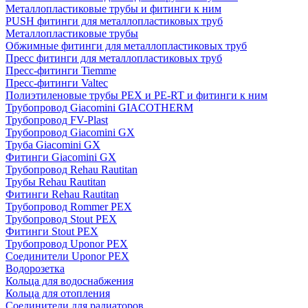
Металлопластиковые трубы и фитинги к ним
PUSH фитинги для металлопластиковых труб
Металлопластиковые трубы
Обжимные фитинги для металлопластиковых труб
Пресс фитинги для металлопластиковых труб
Пресс-фитинги Tiemme
Пресс-фитинги Valtec
Полиэтиленовые трубы PEX и PE-RT и фитинги к ним
Трубопровод Giacomini GIACOTHERM
Трубопровод FV-Plast
Трубопровод Giacomini GX
Труба Giacomini GX
Фитинги Giacomini GX
Трубопровод Rehau Rautitan
Трубы Rehau Rautitan
Фитинги Rehau Rautitan
Трубопровод Rommer PEX
Трубопровод Stout PEX
Фитинги Stout PEX
Трубопровод Uponor PEX
Соединители Uponor PEX
Водорозетка
Кольца для водоснабжения
Кольца для отопления
Соединители для радиаторов