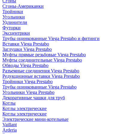
Сгоны
Сгоны-Американки
Тройники
Угольники
Удлинители
Футорки
Эксцентрики
Трубы оцинкованные Viega Prestabo и фитинги
Вставки Viega Prestabo
Заглушки Viega Prestabo
Муфты прямые резьбовые Viega Prestabo
Муфты соединительные Viega Prestabo
Обводы Viega Prestabo
Разъемные соединения Viega Prestabo
Редукционные вставки Viega Prestabo
Тройники Viega Prestabo
Трубы оцинкованные Viega Prestabo
Угольники Viega Prestabo
Декоративные чашки для труб
Котлы
Котлы электрические
Котлы электрические
Электрические мини-котельные
Vaillant
Arderia