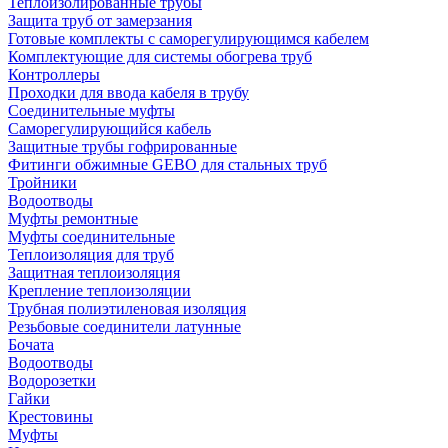
Теплоизолированные трубы
Защита труб от замерзания
Готовые комплекты с саморегулирующимся кабелем
Комплектующие для системы обогрева труб
Контроллеры
Проходки для ввода кабеля в трубу
Соединительные муфты
Саморегулирующийся кабель
Защитные трубы гофрированные
Фитинги обжимные GEBO для стальных труб
Тройники
Водоотводы
Муфты ремонтные
Муфты соединительные
Теплоизоляция для труб
Защитная теплоизоляция
Крепление теплоизоляции
Трубная полиэтиленовая изоляция
Резьбовые соединители латунные
Бочата
Водоотводы
Водорозетки
Гайки
Крестовины
Муфты