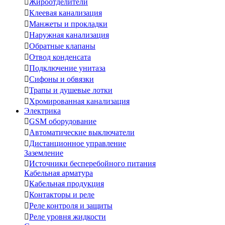

Жироотделители

Клеевая канализация

Манжеты и прокладки

Наружная канализация

Обратные клапаны

Отвод конденсата

Подключение унитаза

Сифоны и обвязки

Трапы и душевые лотки

Хромированная канализация
Электрика

GSM оборудование

Автоматические выключатели

Дистанционное управление
Заземление

Источники бесперебойного питания
Кабельная арматура

Кабельная продукция

Контакторы и реле

Реле контроля и защиты

Реле уровня жидкости