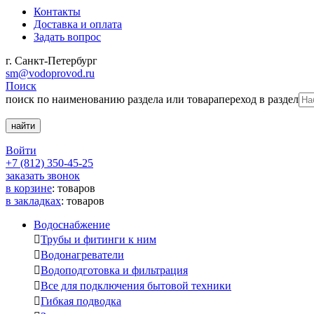
Контакты
Доставка и оплата
Задать вопрос
г. Санкт-Петербург
sm@vodoprovod.ru
Поиск
поиск по наименованию раздела или товара
переход в раздел
Войти
+7 (812) 350-45-25
заказать звонок
в корзине
:
товаров
в закладках
:
товаров
Водоснабжение

Трубы и фитинги к ним

Водонагреватели

Водоподготовка и фильтрация

Все для подключения бытовой техники

Гибкая подводка