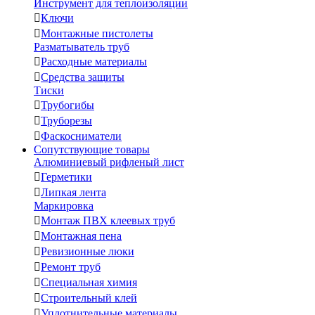
Инструмент для теплоизоляции

Ключи

Монтажные пистолеты
Разматыватель труб

Расходные материалы

Средства защиты
Тиски

Трубогибы

Труборезы

Фаскосниматели
Сопутствующие товары
Алюминиевый рифленый лист

Герметики

Липкая лента
Маркировка

Монтаж ПВХ клеевых труб

Монтажная пена

Ревизионные люки

Ремонт труб

Специальная химия

Строительный клей

Уплотнительные материалы