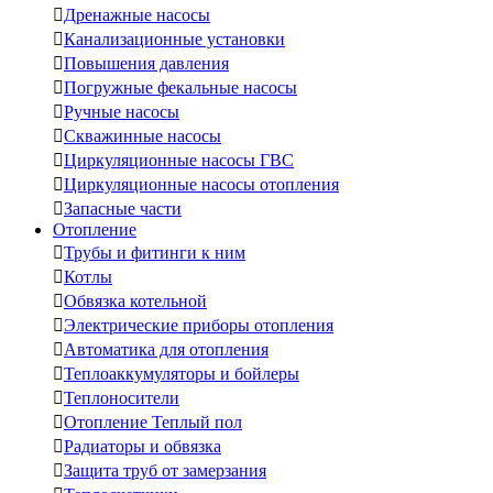

Дренажные насосы

Канализационные установки

Повышения давления

Погружные фекальные насосы

Ручные насосы

Скважинные насосы

Циркуляционные насосы ГВС

Циркуляционные насосы отопления

Запасные части
Отопление

Трубы и фитинги к ним

Котлы

Обвязка котельной

Электрические приборы отопления

Автоматика для отопления

Теплоаккумуляторы и бойлеры

Теплоносители

Отопление Теплый пол

Радиаторы и обвязка

Защита труб от замерзания