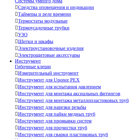
Системы умного дома

Средства оповещения и индикации

Таймеры и реле времени

Термостаты модульные

Термоусадочные трубки

УЗО

Щитки и шкафы

Электроустановочные изделия

Электрощитовые аксессуары
Инструмент
Гибочные клещи

Измерительный инструмент

Инструмент для Uponor PEX

Инструмент для испытания давлением

Инструмент для монтажа аксиальных фитингов

Инструмент для монтажа металлопластиковых труб

Инструмент для нарезки резьбы

Инструмент для пайки медных труб

Инструмент для промывки систем

Инструмент для прочистки труб

Инструмент для сварки пластиковых труб