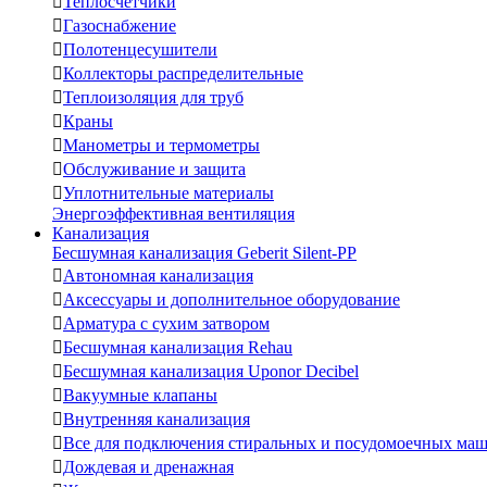

Теплосчетчики

Газоснабжение

Полотенцесушители

Коллекторы распределительные

Теплоизоляция для труб

Краны

Манометры и термометры

Обслуживание и защита

Уплотнительные материалы
Энергоэффективная вентиляция
Канализация
Бесшумная канализация Geberit Silent-PP

Автономная канализация

Аксессуары и дополнительное оборудование

Арматура с сухим затвором

Бесшумная канализация Rehau

Бесшумная канализация Uponor Decibel

Вакуумные клапаны

Внутренняя канализация

Все для подключения стиральных и посудомоечных ма

Дождевая и дренажная