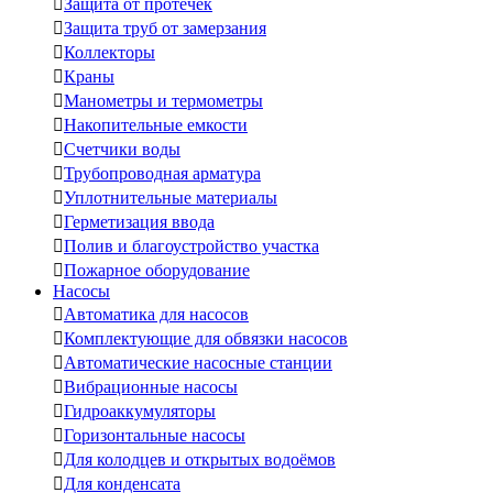

Защита от протечек

Защита труб от замерзания

Коллекторы

Краны

Манометры и термометры

Накопительные емкости

Счетчики воды

Трубопроводная арматура

Уплотнительные материалы

Герметизация ввода

Полив и благоустройство участка

Пожарное оборудование
Насосы

Автоматика для насосов

Комплектующие для обвязки насосов

Автоматические насосные станции

Вибрационные насосы

Гидроаккумуляторы

Горизонтальные насосы

Для колодцев и открытых водоёмов

Для конденсата