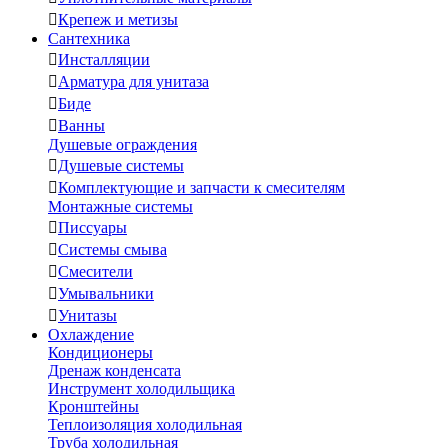

Крепеж и метизы
Сантехника

Инсталляции

Арматура для унитаза

Биде

Ванны
Душевые ограждения

Душевые системы

Комплектующие и запчасти к смесителям
Монтажные системы

Писсуары

Системы смыва

Смесители

Умывальники

Унитазы
Охлаждение
Кондиционеры
Дренаж конденсата
Инструмент холодильщика
Кронштейны
Теплоизоляция холодильная
Труба холодильная