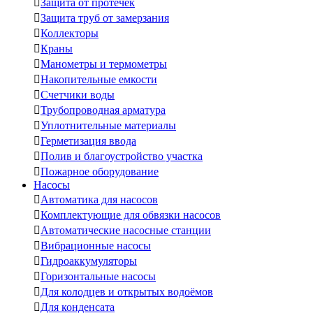

Защита от протечек

Защита труб от замерзания

Коллекторы

Краны

Манометры и термометры

Накопительные емкости

Счетчики воды

Трубопроводная арматура

Уплотнительные материалы

Герметизация ввода

Полив и благоустройство участка

Пожарное оборудование
Насосы

Автоматика для насосов

Комплектующие для обвязки насосов

Автоматические насосные станции

Вибрационные насосы

Гидроаккумуляторы

Горизонтальные насосы

Для колодцев и открытых водоёмов

Для конденсата