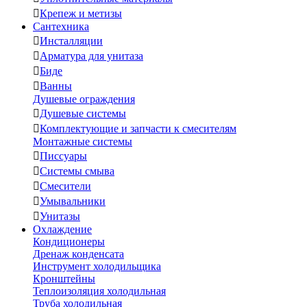

Крепеж и метизы
Сантехника

Инсталляции

Арматура для унитаза

Биде

Ванны
Душевые ограждения

Душевые системы

Комплектующие и запчасти к смесителям
Монтажные системы

Писсуары

Системы смыва

Смесители

Умывальники

Унитазы
Охлаждение
Кондиционеры
Дренаж конденсата
Инструмент холодильщика
Кронштейны
Теплоизоляция холодильная
Труба холодильная