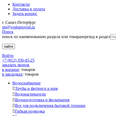
Контакты
Доставка и оплата
Задать вопрос
г. Санкт-Петербург
sm@vodoprovod.ru
Поиск
поиск по наименованию раздела или товара
переход в раздел
Войти
+7 (812) 350-45-25
заказать звонок
в корзине
:
товаров
в закладках
:
товаров
Водоснабжение

Трубы и фитинги к ним

Водонагреватели

Водоподготовка и фильтрация

Все для подключения бытовой техники

Гибкая подводка