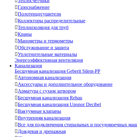

Теплосчетчики

Газоснабжение

Полотенцесушители

Коллекторы распределительные

Теплоизоляция для труб

Краны

Манометры и термометры

Обслуживание и защита

Уплотнительные материалы
Энергоэффективная вентиляция
Канализация
Бесшумная канализация Geberit Silent-PP

Автономная канализация

Аксессуары и дополнительное оборудование

Арматура с сухим затвором

Бесшумная канализация Rehau

Бесшумная канализация Uponor Decibel

Вакуумные клапаны

Внутренняя канализация

Все для подключения стиральных и посудомоечных ма

Дождевая и дренажная