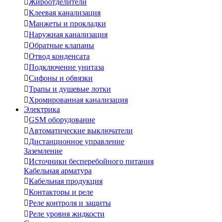

Жироотделители

Клеевая канализация

Манжеты и прокладки

Наружная канализация

Обратные клапаны

Отвод конденсата

Подключение унитаза

Сифоны и обвязки

Трапы и душевые лотки

Хромированная канализация
Электрика

GSM оборудование

Автоматические выключатели

Дистанционное управление
Заземление

Источники бесперебойного питания
Кабельная арматура

Кабельная продукция

Контакторы и реле

Реле контроля и защиты

Реле уровня жидкости