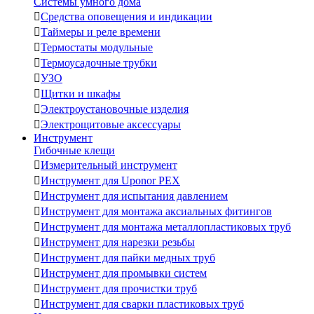
Системы умного дома

Средства оповещения и индикации

Таймеры и реле времени

Термостаты модульные

Термоусадочные трубки

УЗО

Щитки и шкафы

Электроустановочные изделия

Электрощитовые аксессуары
Инструмент
Гибочные клещи

Измерительный инструмент

Инструмент для Uponor PEX

Инструмент для испытания давлением

Инструмент для монтажа аксиальных фитингов

Инструмент для монтажа металлопластиковых труб

Инструмент для нарезки резьбы

Инструмент для пайки медных труб

Инструмент для промывки систем

Инструмент для прочистки труб

Инструмент для сварки пластиковых труб