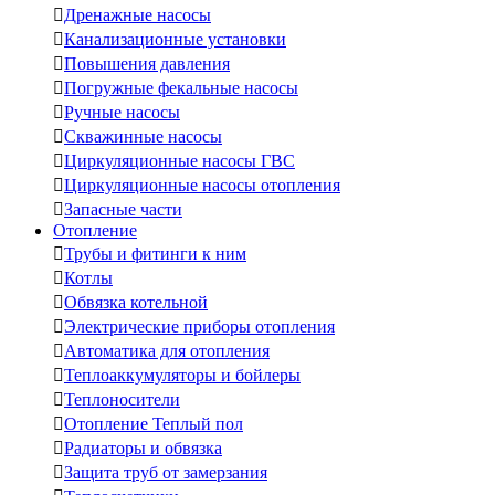

Дренажные насосы

Канализационные установки

Повышения давления

Погружные фекальные насосы

Ручные насосы

Скважинные насосы

Циркуляционные насосы ГВС

Циркуляционные насосы отопления

Запасные части
Отопление

Трубы и фитинги к ним

Котлы

Обвязка котельной

Электрические приборы отопления

Автоматика для отопления

Теплоаккумуляторы и бойлеры

Теплоносители

Отопление Теплый пол

Радиаторы и обвязка

Защита труб от замерзания