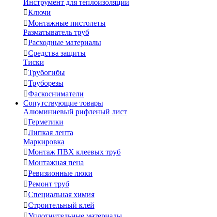
Инструмент для теплоизоляции

Ключи

Монтажные пистолеты
Разматыватель труб

Расходные материалы

Средства защиты
Тиски

Трубогибы

Труборезы

Фаскосниматели
Сопутствующие товары
Алюминиевый рифленый лист

Герметики

Липкая лента
Маркировка

Монтаж ПВХ клеевых труб

Монтажная пена

Ревизионные люки

Ремонт труб

Специальная химия

Строительный клей

Уплотнительные материалы