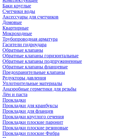
Комплектующие
Баки круглые
Счетчики воды
Аксессуары для счетчиков
Домовые
Квартирные
Мокроходные
Трубопроводная арматура
Гасители гидроудара
Обратные клапаны
Обратные клапаны горизонтальные
Обратные клапаны подпружиненные
Обратные клапаны фланцевые
Предохранительные клапаны
Редукторы давления
Уплотнительные материалы
Анаэробные герметики для резьбы
Лён и паста
Прокладки
Прокладки для кранбуксы
Прокладки для фланцев
Прокладки круглого сечения
Прокладки плоские паронит
Прокладки плоские резиновые
Прокладки плоские Фибра