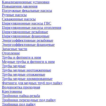
Канализационные установки
Повышения давления
Погружные фекальные насосы
Ручные насосы
Скважинные насосы
Циркуляционные насосы ГВС
Циркуляционные насосы отопления
Циркуляционные резьбовые
Циркуляционные фланцевые
Энергоэффективные резьбовые
Энергоэффективные фланцевые
Запасные части
Отопление
Трубы и фитинги к ним
Медные трубы и фитинги к ним
Трубы медные
Трубы медные неотожженные
Трубы медные отожженые
Трубы медные хромированные
Фитинги для медных труб под пайку
Водорозетка проходная
Крестовины
Тройники пайка-резьба
Тройники переходные под пайку
Тройники под пайку