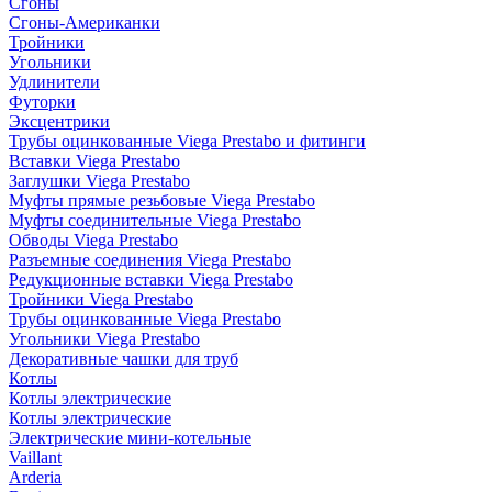
Сгоны
Сгоны-Американки
Тройники
Угольники
Удлинители
Футорки
Эксцентрики
Трубы оцинкованные Viega Prestabo и фитинги
Вставки Viega Prestabo
Заглушки Viega Prestabo
Муфты прямые резьбовые Viega Prestabo
Муфты соединительные Viega Prestabo
Обводы Viega Prestabo
Разъемные соединения Viega Prestabo
Редукционные вставки Viega Prestabo
Тройники Viega Prestabo
Трубы оцинкованные Viega Prestabo
Угольники Viega Prestabo
Декоративные чашки для труб
Котлы
Котлы электрические
Котлы электрические
Электрические мини-котельные
Vaillant
Arderia