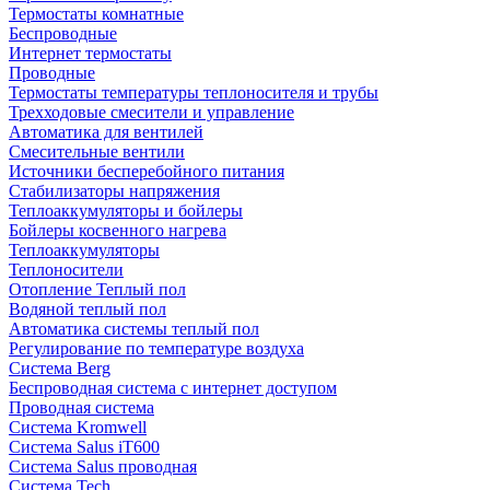
Термостаты комнатные
Беспроводные
Интернет термостаты
Проводные
Термостаты температуры теплоносителя и трубы
Трехходовые смесители и управление
Автоматика для вентилей
Смесительные вентили
Источники бесперебойного питания
Стабилизаторы напряжения
Теплоаккумуляторы и бойлеры
Бойлеры косвенного нагрева
Теплоаккумуляторы
Теплоносители
Отопление Теплый пол
Водяной теплый пол
Автоматика системы теплый пол
Регулирование по температуре воздуха
Система Berg
Беспроводная система с интернет доступом
Проводная система
Система Kromwell
Система Salus iT600
Система Salus проводная
Система Tech