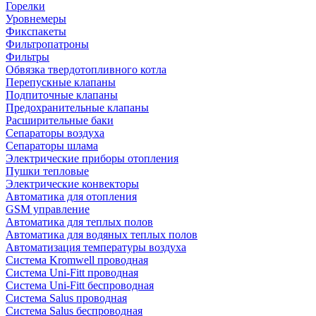
Горелки
Уровнемеры
Фикспакеты
Фильтропатроны
Фильтры
Обвязка твердотопливного котла
Перепускные клапаны
Подпиточные клапаны
Предохранительные клапаны
Расширительные баки
Сепараторы воздуха
Сепараторы шлама
Электрические приборы отопления
Пушки тепловые
Электрические конвекторы
Автоматика для отопления
GSM управление
Автоматика для теплых полов
Автоматика для водяных теплых полов
Автоматизация температуры воздуха
Система Kromwell проводная
Система Uni-Fitt проводная
Система Uni-Fitt беспроводная
Система Salus проводная
Система Salus беспроводная