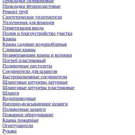
Прокладки силиконовые
Прокладки фторопластовые
Ремонт труб
Синтетические уплотнители
Уплотнения для фланцев
Герметизация ввода
Полив и благоустройство участка
Краны
Краны садовые водоразборные
Сливные краны
Незамерзающие краны и колонки
Погреб пластиковый
Поливочные пистолеты
Соединители для шлангов
Быстроразъемные соединители
Шланговые штуцеры латунные
Шланговые штуцеры пластиковые
Шланги
Водопроводные
Напорно-всасывающие шланги
Поливочные шланги
Пожарное оборудование
Краны пожарные
Огнетушители
Рукава