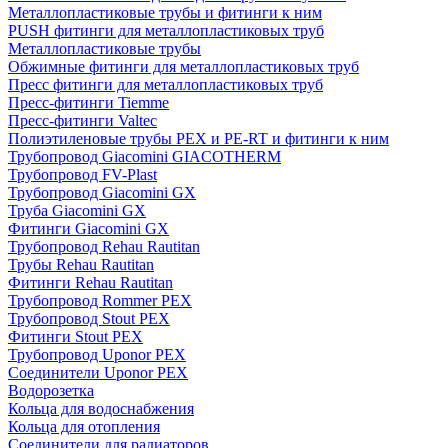
Металлопластиковые трубы и фитинги к ним
PUSH фитинги для металлопластиковых труб
Металлопластиковые трубы
Обжимные фитинги для металлопластиковых труб
Пресс фитинги для металлопластиковых труб
Пресс-фитинги Tiemme
Пресс-фитинги Valtec
Полиэтиленовые трубы PEX и PE-RT и фитинги к ним
Трубопровод Giacomini GIACOTHERM
Трубопровод FV-Plast
Трубопровод Giacomini GX
Труба Giacomini GX
Фитинги Giacomini GX
Трубопровод Rehau Rautitan
Трубы Rehau Rautitan
Фитинги Rehau Rautitan
Трубопровод Rommer PEX
Трубопровод Stout PEX
Фитинги Stout PEX
Трубопровод Uponor PEX
Соединители Uponor PEX
Водорозетка
Кольца для водоснабжения
Кольца для отопления
Соединители для радиаторов