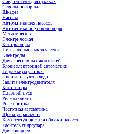
Соединители для рукавов
Стволы пожарные
Шкафы
Насосы
Автоматика для насосов
Автоматика по уровню воды
Механическая
Электрическая
Контроллеры
Поплавковые выключатели
Электроды
Для агрессивных жидкостей
Блоки электронной автоматики
Гидроаккумуляторы
Защита от сухого хода
Защита электродвигателя
Контакторы
Плавный пуск
Реле давления
Реле протока
Частотная автоматика
Щиты управления
Комплектующие для обвязки насосов
Гаситель гидроудара
Для колодцев