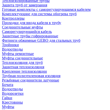
Теплоизолированные трубы
Защита труб от замерзания
Готовые комплекты с саморегулирующимся кабелем
Комплектующие для системы обогрева труб
Контроллеры
Проходки для ввода кабеля в трубу
Соединительные муфты
Саморегулирующийся кабель
Защитные трубы гофрированные
Фитинги обжимные GEBO для стальных труб
Тройники
Водоотводы
Муфты ремонтные
Муфты соединительные
Теплоизоляция для труб
Защитная теплоизоляция
Крепление теплоизоляции
Трубная полиэтиленовая изоляция
Резьбовые соединители латунные
Бочата
Водоотводы
Водорозетки
Гайки
Крестовины
Муфты