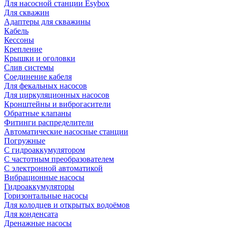
Для насосной станции Esybox
Для скважин
Адаптеры для скважины
Кабель
Кессоны
Крепление
Крышки и оголовки
Слив системы
Соединение кабеля
Для фекальных насосов
Для циркуляционных насосов
Кронштейны и виброгасители
Обратные клапаны
Фитинги распределители
Автоматические насосные станции
Погружные
С гидроаккумулятором
С частотным преобразователем
С электронной автоматикой
Вибрационные насосы
Гидроаккумуляторы
Горизонтальные насосы
Для колодцев и открытых водоёмов
Для конденсата
Дренажные насосы