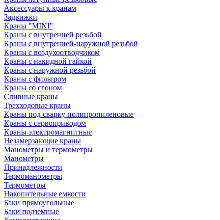
Аксессуары к кранам
Задвижки
Краны "MINI"
Краны с внутренней резьбой
Краны с внутренней-наружной резьбой
Краны с воздухоотводчиком
Краны с накидной гайкой
Краны с наружной резьбой
Краны с фильтром
Краны со сгоном
Сливные краны
Трехходовые краны
Краны под сварку полипропиленовые
Краны с сервоприводом
Краны электромагнитные
Незамерзающие краны
Манометры и термометры
Манометры
Принадлежности
Термоманометры
Термометры
Накопительные емкости
Баки прямоугольные
Баки подземные