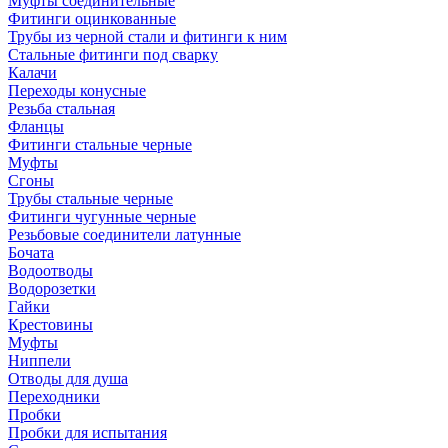
Муфты соединительные
Фитинги оцинкованные
Трубы из черной стали и фитинги к ним
Стальные фитинги под сварку
Калачи
Переходы конусные
Резьба стальная
Фланцы
Фитинги стальные черные
Муфты
Сгоны
Трубы стальные черные
Фитинги чугунные черные
Резьбовые соединители латунные
Бочата
Водоотводы
Водорозетки
Гайки
Крестовины
Муфты
Ниппели
Отводы для душа
Переходники
Пробки
Пробки для испытания