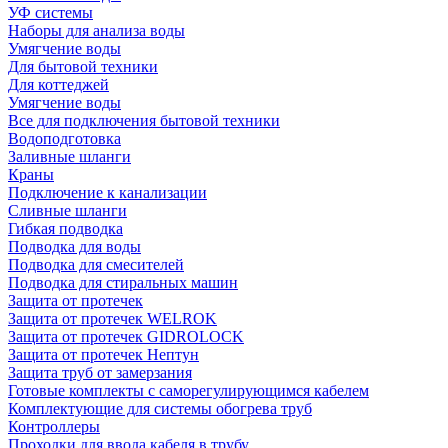
УФ системы
Наборы для анализа воды
Умягчение воды
Для бытовой техники
Для коттеджей
Умягчение воды
Все для подключения бытовой техники
Водоподготовка
Заливные шланги
Краны
Подключение к канализации
Сливные шланги
Гибкая подводка
Подводка для воды
Подводка для смесителей
Подводка для стиральных машин
Защита от протечек
Защита от протечек WELROK
Защита от протечек GIDROLOCK
Защита от протечек Нептун
Защита труб от замерзания
Готовые комплекты с саморегулирующимся кабелем
Комплектующие для системы обогрева труб
Контроллеры
Проходки для ввода кабеля в трубу