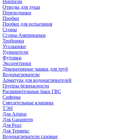
Ниппели
Отводы для душа
Переходники
Пробки
Пробки для испытания
Сгоны
Сгоны-Американки
Тройники
Угольники
Удлинители
Футорки
Эксцентрики
Декоративные чашки для труб
Водонагреватели
Арматура для водонагревателей
Группы безопасности
Расширительные баки ГВС
Сифоны
Смесительные клапаны
ТЭН
Для Ariston
Для Garanterm
Для Реал
Для Термекс
Водонагреватели газовые