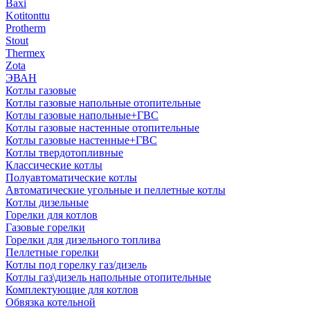
Baxi
Kotitonttu
Protherm
Stout
Thermex
Zota
ЭВАН
Котлы газовые
Котлы газовые напольные отопительные
Котлы газовые напольные+ГВС
Котлы газовые настенные отопительные
Котлы газовые настенные+ГВС
Котлы твердотопливные
Классические котлы
Полуавтоматические котлы
Автоматические угольные и пеллетные котлы
Котлы дизельные
Горелки для котлов
Газовые горелки
Горелки для дизельного топлива
Пеллетные горелки
Котлы под горелку газ/дизель
Котлы газ\дизель напольные отопительные
Комплектующие для котлов
Обвязка котельной