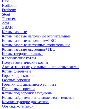
Baxi
Kotitonttu
Protherm
Stout
Thermex
Zota
ЭВАН
Котлы газовые
Котлы газовые напольные отопительные
Котлы газовые напольные+ГВС
Котлы газовые настенные отопительные
Котлы газовые настенные+ГВС
Котлы твердотопливные
Классические котлы
Полуавтоматические котлы
Автоматические угольные и пеллетные котлы
Котлы дизельные
Горелки для котлов
Газовые горелки
Горелки для дизельного топлива
Пеллетные горелки
Котлы под горелку газ/дизель
Котлы газ\дизель напольные отопительные
Комплектующие для котлов
Обвязка котельной