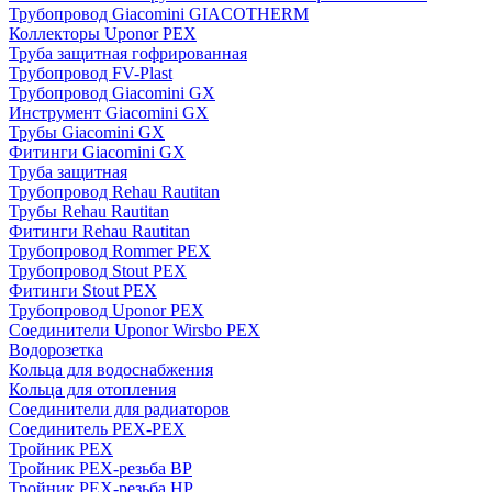
Трубопровод Giacomini GIACOTHERM
Коллекторы Uponor PEX
Труба защитная гофрированная
Трубопровод FV-Plast
Трубопровод Giacomini GX
Инструмент Giacomini GX
Трубы Giacomini GX
Фитинги Giacomini GX
Труба защитная
Трубопровод Rehau Rautitan
Трубы Rehau Rautitan
Фитинги Rehau Rautitan
Трубопровод Rommer PEX
Трубопровод Stout PEX
Фитинги Stout PEX
Трубопровод Uponor PEX
Соединители Uponor Wirsbo PEX
Водорозетка
Кольца для водоснабжения
Кольца для отопления
Соединители для радиаторов
Соединитель PEX-PEX
Тройник PEX
Тройник PEX-резьба ВР
Тройник PEX-резьба НР