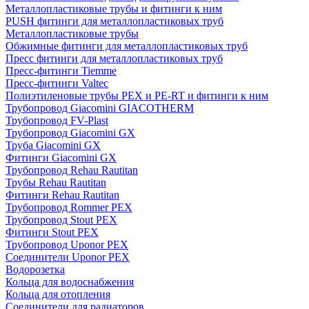
Металлопластиковые трубы и фитинги к ним
PUSH фитинги для металлопластиковых труб
Металлопластиковые трубы
Обжимные фитинги для металлопластиковых труб
Пресс фитинги для металлопластиковых труб
Пресс-фитинги Tiemme
Пресс-фитинги Valtec
Полиэтиленовые трубы PEX и PE-RT и фитинги к ним
Трубопровод Giacomini GIACOTHERM
Трубопровод FV-Plast
Трубопровод Giacomini GX
Труба Giacomini GX
Фитинги Giacomini GX
Трубопровод Rehau Rautitan
Трубы Rehau Rautitan
Фитинги Rehau Rautitan
Трубопровод Rommer PEX
Трубопровод Stout PEX
Фитинги Stout PEX
Трубопровод Uponor PEX
Соединители Uponor PEX
Водорозетка
Кольца для водоснабжения
Кольца для отопления
Соединители для радиаторов