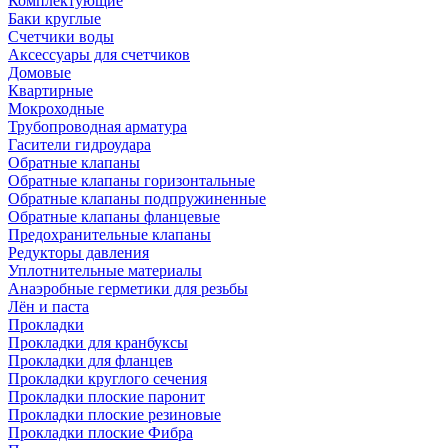
Комплектующие
Баки круглые
Счетчики воды
Аксессуары для счетчиков
Домовые
Квартирные
Мокроходные
Трубопроводная арматура
Гасители гидроудара
Обратные клапаны
Обратные клапаны горизонтальные
Обратные клапаны подпружиненные
Обратные клапаны фланцевые
Предохранительные клапаны
Редукторы давления
Уплотнительные материалы
Анаэробные герметики для резьбы
Лён и паста
Прокладки
Прокладки для кранбуксы
Прокладки для фланцев
Прокладки круглого сечения
Прокладки плоские паронит
Прокладки плоские резиновые
Прокладки плоские Фибра