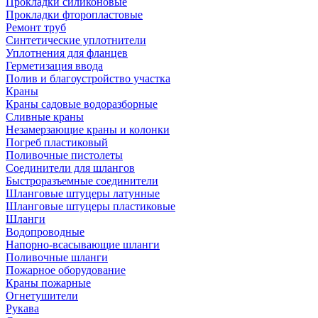
Прокладки силиконовые
Прокладки фторопластовые
Ремонт труб
Синтетические уплотнители
Уплотнения для фланцев
Герметизация ввода
Полив и благоустройство участка
Краны
Краны садовые водоразборные
Сливные краны
Незамерзающие краны и колонки
Погреб пластиковый
Поливочные пистолеты
Соединители для шлангов
Быстроразъемные соединители
Шланговые штуцеры латунные
Шланговые штуцеры пластиковые
Шланги
Водопроводные
Напорно-всасывающие шланги
Поливочные шланги
Пожарное оборудование
Краны пожарные
Огнетушители
Рукава