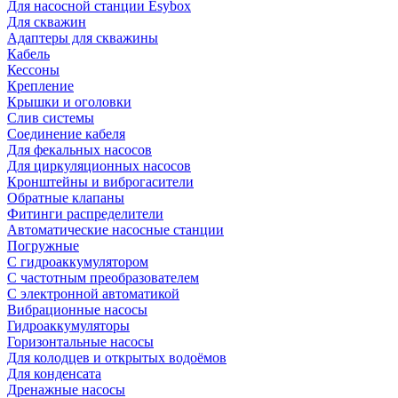
Для насосной станции Esybox
Для скважин
Адаптеры для скважины
Кабель
Кессоны
Крепление
Крышки и оголовки
Слив системы
Соединение кабеля
Для фекальных насосов
Для циркуляционных насосов
Кронштейны и виброгасители
Обратные клапаны
Фитинги распределители
Автоматические насосные станции
Погружные
С гидроаккумулятором
С частотным преобразователем
С электронной автоматикой
Вибрационные насосы
Гидроаккумуляторы
Горизонтальные насосы
Для колодцев и открытых водоёмов
Для конденсата
Дренажные насосы