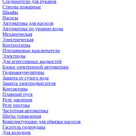
Соединители для рукавов
Стволы пожарные
Шкафы
Насосы
Автоматика для насосов
Автоматика по уровню воды
Механическая
Электрическая
Контроллеры
Поплавковые выключатели
Электроды
Для агрессивных жидкостей
Блоки электронной автоматики
Гидроаккумуляторы
Защита от сухого хода
Защита электродвигателя
Контакторы
Плавный пуск
Реле давления
Реле протока
Частотная автоматика
Щиты управления
Комплектующие для обвязки насосов
Гаситель гидроудара
Для колодцев