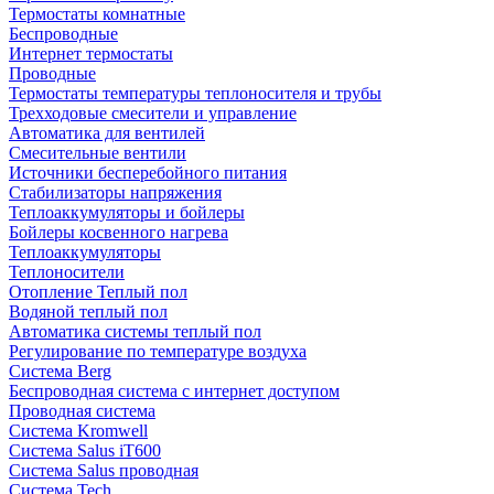
Термостаты комнатные
Беспроводные
Интернет термостаты
Проводные
Термостаты температуры теплоносителя и трубы
Трехходовые смесители и управление
Автоматика для вентилей
Смесительные вентили
Источники бесперебойного питания
Стабилизаторы напряжения
Теплоаккумуляторы и бойлеры
Бойлеры косвенного нагрева
Теплоаккумуляторы
Теплоносители
Отопление Теплый пол
Водяной теплый пол
Автоматика системы теплый пол
Регулирование по температуре воздуха
Система Berg
Беспроводная система с интернет доступом
Проводная система
Система Kromwell
Система Salus iT600
Система Salus проводная
Система Tech