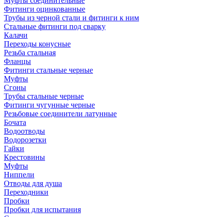
Муфты соединительные
Фитинги оцинкованные
Трубы из черной стали и фитинги к ним
Стальные фитинги под сварку
Калачи
Переходы конусные
Резьба стальная
Фланцы
Фитинги стальные черные
Муфты
Сгоны
Трубы стальные черные
Фитинги чугунные черные
Резьбовые соединители латунные
Бочата
Водоотводы
Водорозетки
Гайки
Крестовины
Муфты
Ниппели
Отводы для душа
Переходники
Пробки
Пробки для испытания