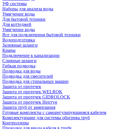
УФ системы
Наборы для анализа воды
Умягчение воды
Для бытовой техники
Для коттеджей
Умягчение воды
Все для подключения бытовой техники
Водоподготовка
Заливные шланги
Краны
Подключение к канализации
Сливные шланги
Гибкая подводка
Подводка для воды
Подводка для смесителей
Подводка для стиральных машин
Защита от протечек
Защита от протечек WELROK
Защита от протечек GIDROLOCK
Защита от протечек Нептун
Защита труб от замерзания
Готовые комплекты с саморегулирующимся кабелем
Комплектующие для системы обогрева труб
Контроллеры
Проходки для ввода кабеля в трубу