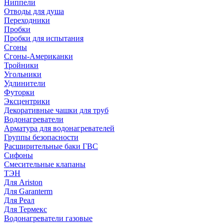
Ниппели
Отводы для душа
Переходники
Пробки
Пробки для испытания
Сгоны
Сгоны-Американки
Тройники
Угольники
Удлинители
Футорки
Эксцентрики
Декоративные чашки для труб
Водонагреватели
Арматура для водонагревателей
Группы безопасности
Расширительные баки ГВС
Сифоны
Смесительные клапаны
ТЭН
Для Ariston
Для Garanterm
Для Реал
Для Термекс
Водонагреватели газовые