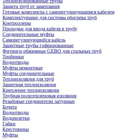
Теплоизолированные трубы
Защита труб от замерзания
Готовые комплекты с саморегулирующимся кабелем
Комплектующие для системы обогрева труб
Контроллеры
Проходки для ввода кабеля в трубу
Соединительные муфты
Саморегулирующийся кабель
Защитные трубы гофрированные
Фитинги обжимные GEBO для стальных труб
Тройники
Водоотводы
Муфты ремонтные
Муфты соединительные
Теплоизоляция для труб
Защитная теплоизоляция
Крепление теплоизоляции
Трубная полиэтиленовая изоляция
Резьбовые соединители латунные
Бочата
Водоотводы
Водорозетки
Гайки
Крестовины
Муфты