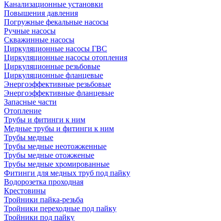
Канализационные установки
Повышения давления
Погружные фекальные насосы
Ручные насосы
Скважинные насосы
Циркуляционные насосы ГВС
Циркуляционные насосы отопления
Циркуляционные резьбовые
Циркуляционные фланцевые
Энергоэффективные резьбовые
Энергоэффективные фланцевые
Запасные части
Отопление
Трубы и фитинги к ним
Медные трубы и фитинги к ним
Трубы медные
Трубы медные неотожженные
Трубы медные отожженые
Трубы медные хромированные
Фитинги для медных труб под пайку
Водорозетка проходная
Крестовины
Тройники пайка-резьба
Тройники переходные под пайку
Тройники под пайку