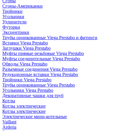
Сгоны
Сгоны-Американки
Тройники
Угольники
Удлинители
Футорки
Эксцентрики
Трубы оцинкованные Viega Prestabo и фитинги
Вставки Viega Prestabo
Заглушки Viega Prestabo
Муфты прямые резьбовые Viega Prestabo
Муфты соединительные Viega Prestabo
Обводы Viega Prestabo
Разъемные соединения Viega Prestabo
Редукционные вставки Viega Prestabo
Тройники Viega Prestabo
Трубы оцинкованные Viega Prestabo
Угольники Viega Prestabo
Декоративные чашки для труб
Котлы
Котлы электрические
Котлы электрические
Электрические мини-котельные
Vaillant
Arderia