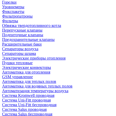
Горелки
Уровнемеры
Фикспакеты
Фильтропатроны
Фильтры
Обвязка твердотопливного котла
Перепускные клапаны
Подпиточные клапаны
Предохранительные клапаны
Расширительные баки
Сепараторы воздуха
Сепараторы шлама
Электрические приборы отопления
Пушки тепловые
Электрические конвекторы
Автоматика для отопления
GSM управление
Автоматика для теплых полов
Автоматика для водяных теплых полов
Автоматизация температуры воздуха
Система Kromwell проводная
Система Uni-Fitt проводная
Система Uni-Fitt беспроводная
Система Salus проводная
Система Salus беспроводная