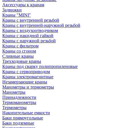
Аксессуары к кранам
Задвижки
Краны "MINI"
Краны с внутренней резьбой
Краны с внутренней-наружной резьбой
Краны с воздухоотводчиком
Краны с накидной гайкой
Краны с наружной резьбой
Краны с фильтром
Краны со сгоном
Сливные краны
Трехходовые краны
Краны под сварку полипропиленовые
Краны с сервоприводом
Краны электромагнитные
Незамерзающие краны
Манометры и термометры
Манометры
Принадлежности
Термоманометры
Термометры
Накопительные емкости
Баки прямоугольные
Баки подземные