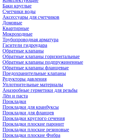
Комплектующие
Баки круглые
Счетчики воды
Аксессуары для счетчиков
Домовые
Квартирные
Мокроходные
Трубопроводная арматура
Гасители гидроудара
Обратные клапаны
Обратные клапаны горизонтальные
Обратные клапаны подпружиненные
Обратные клапаны фланцевые
Предохранительные клапаны
Редукторы давления
Уплотнительные материалы
Анаэробные герметики для резьбы
Лён и паста
Прокладки
Прокладки для кранбуксы
Прокладки для фланцев
Прокладки круглого сечения
Прокладки плоские паронит
Прокладки плоские резиновые
Прокладки плоские Фибра