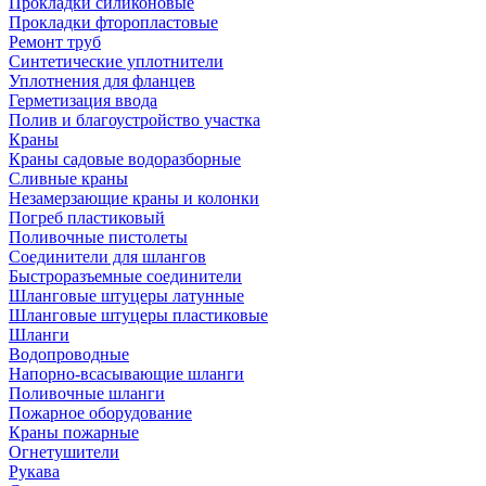
Прокладки силиконовые
Прокладки фторопластовые
Ремонт труб
Синтетические уплотнители
Уплотнения для фланцев
Герметизация ввода
Полив и благоустройство участка
Краны
Краны садовые водоразборные
Сливные краны
Незамерзающие краны и колонки
Погреб пластиковый
Поливочные пистолеты
Соединители для шлангов
Быстроразъемные соединители
Шланговые штуцеры латунные
Шланговые штуцеры пластиковые
Шланги
Водопроводные
Напорно-всасывающие шланги
Поливочные шланги
Пожарное оборудование
Краны пожарные
Огнетушители
Рукава