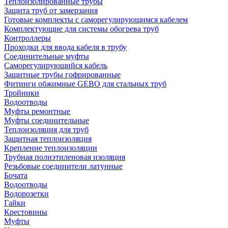
Теплоизолированные трубы
Защита труб от замерзания
Готовые комплекты с саморегулирующимся кабелем
Комплектующие для системы обогрева труб
Контроллеры
Проходки для ввода кабеля в трубу
Соединительные муфты
Саморегулирующийся кабель
Защитные трубы гофрированные
Фитинги обжимные GEBO для стальных труб
Тройники
Водоотводы
Муфты ремонтные
Муфты соединительные
Теплоизоляция для труб
Защитная теплоизоляция
Крепление теплоизоляции
Трубная полиэтиленовая изоляция
Резьбовые соединители латунные
Бочата
Водоотводы
Водорозетки
Гайки
Крестовины
Муфты