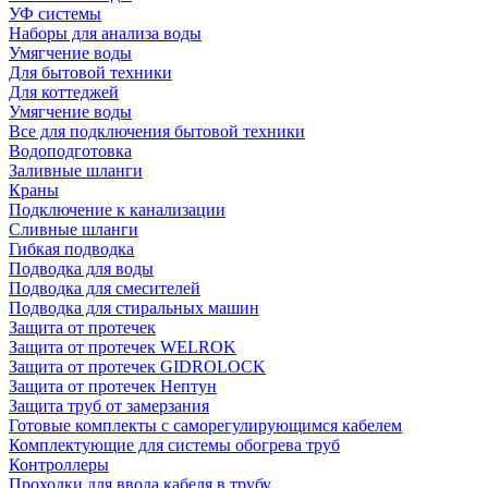
УФ системы
Наборы для анализа воды
Умягчение воды
Для бытовой техники
Для коттеджей
Умягчение воды
Все для подключения бытовой техники
Водоподготовка
Заливные шланги
Краны
Подключение к канализации
Сливные шланги
Гибкая подводка
Подводка для воды
Подводка для смесителей
Подводка для стиральных машин
Защита от протечек
Защита от протечек WELROK
Защита от протечек GIDROLOCK
Защита от протечек Нептун
Защита труб от замерзания
Готовые комплекты с саморегулирующимся кабелем
Комплектующие для системы обогрева труб
Контроллеры
Проходки для ввода кабеля в трубу