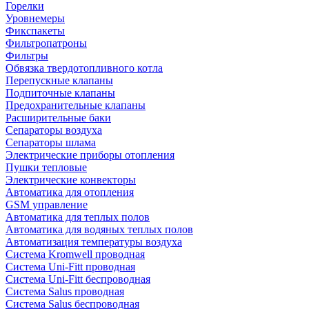
Горелки
Уровнемеры
Фикспакеты
Фильтропатроны
Фильтры
Обвязка твердотопливного котла
Перепускные клапаны
Подпиточные клапаны
Предохранительные клапаны
Расширительные баки
Сепараторы воздуха
Сепараторы шлама
Электрические приборы отопления
Пушки тепловые
Электрические конвекторы
Автоматика для отопления
GSM управление
Автоматика для теплых полов
Автоматика для водяных теплых полов
Автоматизация температуры воздуха
Система Kromwell проводная
Система Uni-Fitt проводная
Система Uni-Fitt беспроводная
Система Salus проводная
Система Salus беспроводная