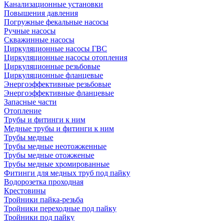
Канализационные установки
Повышения давления
Погружные фекальные насосы
Ручные насосы
Скважинные насосы
Циркуляционные насосы ГВС
Циркуляционные насосы отопления
Циркуляционные резьбовые
Циркуляционные фланцевые
Энергоэффективные резьбовые
Энергоэффективные фланцевые
Запасные части
Отопление
Трубы и фитинги к ним
Медные трубы и фитинги к ним
Трубы медные
Трубы медные неотожженные
Трубы медные отожженые
Трубы медные хромированные
Фитинги для медных труб под пайку
Водорозетка проходная
Крестовины
Тройники пайка-резьба
Тройники переходные под пайку
Тройники под пайку