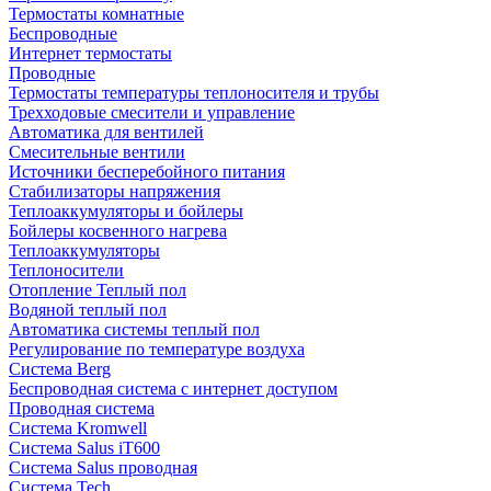
Термостаты комнатные
Беспроводные
Интернет термостаты
Проводные
Термостаты температуры теплоносителя и трубы
Трехходовые смесители и управление
Автоматика для вентилей
Смесительные вентили
Источники бесперебойного питания
Стабилизаторы напряжения
Теплоаккумуляторы и бойлеры
Бойлеры косвенного нагрева
Теплоаккумуляторы
Теплоносители
Отопление Теплый пол
Водяной теплый пол
Автоматика системы теплый пол
Регулирование по температуре воздуха
Система Berg
Беспроводная система с интернет доступом
Проводная система
Система Kromwell
Система Salus iT600
Система Salus проводная
Система Tech