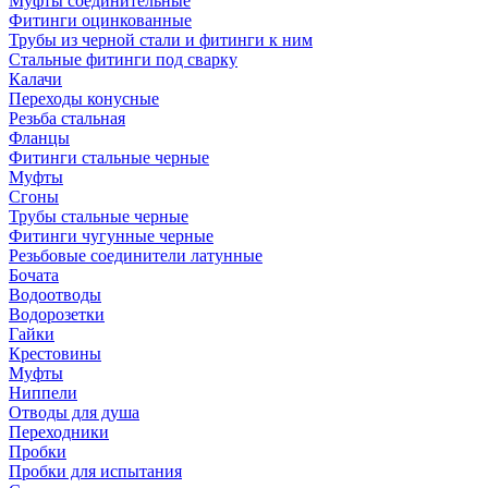
Муфты соединительные
Фитинги оцинкованные
Трубы из черной стали и фитинги к ним
Стальные фитинги под сварку
Калачи
Переходы конусные
Резьба стальная
Фланцы
Фитинги стальные черные
Муфты
Сгоны
Трубы стальные черные
Фитинги чугунные черные
Резьбовые соединители латунные
Бочата
Водоотводы
Водорозетки
Гайки
Крестовины
Муфты
Ниппели
Отводы для душа
Переходники
Пробки
Пробки для испытания