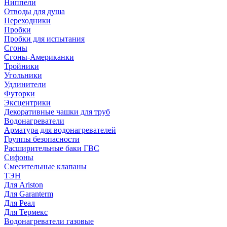
Ниппели
Отводы для душа
Переходники
Пробки
Пробки для испытания
Сгоны
Сгоны-Американки
Тройники
Угольники
Удлинители
Футорки
Эксцентрики
Декоративные чашки для труб
Водонагреватели
Арматура для водонагревателей
Группы безопасности
Расширительные баки ГВС
Сифоны
Смесительные клапаны
ТЭН
Для Ariston
Для Garanterm
Для Реал
Для Термекс
Водонагреватели газовые