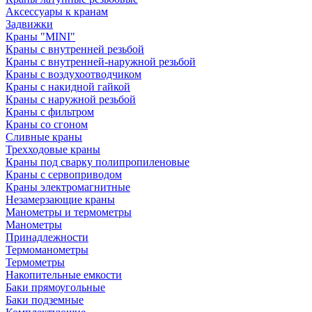
Аксессуары к кранам
Задвижки
Краны "MINI"
Краны с внутренней резьбой
Краны с внутренней-наружной резьбой
Краны с воздухоотводчиком
Краны с накидной гайкой
Краны с наружной резьбой
Краны с фильтром
Краны со сгоном
Сливные краны
Трехходовые краны
Краны под сварку полипропиленовые
Краны с сервоприводом
Краны электромагнитные
Незамерзающие краны
Манометры и термометры
Манометры
Принадлежности
Термоманометры
Термометры
Накопительные емкости
Баки прямоугольные
Баки подземные