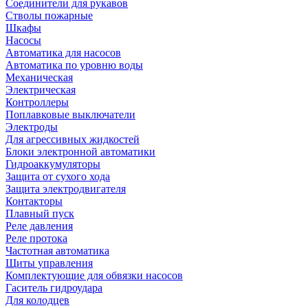
Соединители для рукавов
Стволы пожарные
Шкафы
Насосы
Автоматика для насосов
Автоматика по уровню воды
Механическая
Электрическая
Контроллеры
Поплавковые выключатели
Электроды
Для агрессивных жидкостей
Блоки электронной автоматики
Гидроаккумуляторы
Защита от сухого хода
Защита электродвигателя
Контакторы
Плавный пуск
Реле давления
Реле протока
Частотная автоматика
Щиты управления
Комплектующие для обвязки насосов
Гаситель гидроудара
Для колодцев