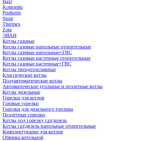
Baxi
Kotitonttu
Protherm
Stout
Thermex
Zota
ЭВАН
Котлы газовые
Котлы газовые напольные отопительные
Котлы газовые напольные+ГВС
Котлы газовые настенные отопительные
Котлы газовые настенные+ГВС
Котлы твердотопливные
Классические котлы
Полуавтоматические котлы
Автоматические угольные и пеллетные котлы
Котлы дизельные
Горелки для котлов
Газовые горелки
Горелки для дизельного топлива
Пеллетные горелки
Котлы под горелку газ/дизель
Котлы газ\дизель напольные отопительные
Комплектующие для котлов
Обвязка котельной