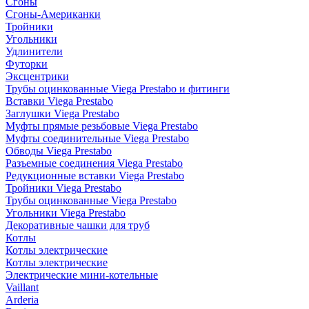
Сгоны
Сгоны-Американки
Тройники
Угольники
Удлинители
Футорки
Эксцентрики
Трубы оцинкованные Viega Prestabo и фитинги
Вставки Viega Prestabo
Заглушки Viega Prestabo
Муфты прямые резьбовые Viega Prestabo
Муфты соединительные Viega Prestabo
Обводы Viega Prestabo
Разъемные соединения Viega Prestabo
Редукционные вставки Viega Prestabo
Тройники Viega Prestabo
Трубы оцинкованные Viega Prestabo
Угольники Viega Prestabo
Декоративные чашки для труб
Котлы
Котлы электрические
Котлы электрические
Электрические мини-котельные
Vaillant
Arderia