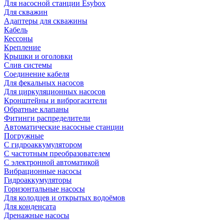
Для насосной станции Esybox
Для скважин
Адаптеры для скважины
Кабель
Кессоны
Крепление
Крышки и оголовки
Слив системы
Соединение кабеля
Для фекальных насосов
Для циркуляционных насосов
Кронштейны и виброгасители
Обратные клапаны
Фитинги распределители
Автоматические насосные станции
Погружные
С гидроаккумулятором
С частотным преобразователем
С электронной автоматикой
Вибрационные насосы
Гидроаккумуляторы
Горизонтальные насосы
Для колодцев и открытых водоёмов
Для конденсата
Дренажные насосы