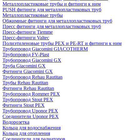
Металлопластиковые трубы и фитинги к ним
PUSH фитинги для металлопластиковых труб
Металлопластиковые трубы
Обжимные фитинги для металлопластиковых труб
Пресс фитинги для металлопластиковых труб
Пресс-фитинги Tiemme
Пресс-фитинги Valtec
Полиэтиленовые трубы PEX и PE-RT и фитинги к ним
Трубопровод Giacomini GIACOTHERM
Трубопровод FV-Plast
Трубопровод Giacomini GX
Труба Giacomini GX
Фитинги Giacomini GX
Трубопровод Rehau Rautitan
Трубы Rehau Rautitan
Фитинги Rehau Rautitan
Трубопровод Rommer PEX
Трубопровод Stout PEX
Фитинги Stout PEX
Трубопровод Uponor PEX
Соединители Uponor PEX
Водорозетка
Кольца для водоснабжения
Кольца для отопления
Соединители для радиаторов