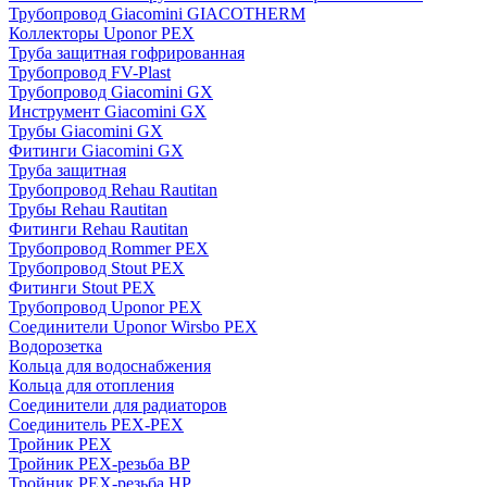
Трубопровод Giacomini GIACOTHERM
Коллекторы Uponor PEX
Труба защитная гофрированная
Трубопровод FV-Plast
Трубопровод Giacomini GX
Инструмент Giacomini GX
Трубы Giacomini GX
Фитинги Giacomini GX
Труба защитная
Трубопровод Rehau Rautitan
Трубы Rehau Rautitan
Фитинги Rehau Rautitan
Трубопровод Rommer PEX
Трубопровод Stout PEX
Фитинги Stout PEX
Трубопровод Uponor PEX
Соединители Uponor Wirsbo PEX
Водорозетка
Кольца для водоснабжения
Кольца для отопления
Соединители для радиаторов
Соединитель PEX-PEX
Тройник PEX
Тройник PEX-резьба ВР
Тройник PEX-резьба НР