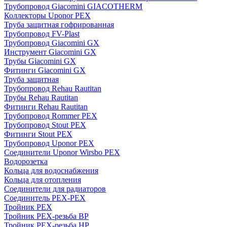
Трубопровод Giacomini GIACOTHERM
Коллекторы Uponor PEX
Труба защитная гофрированная
Трубопровод FV-Plast
Трубопровод Giacomini GX
Инструмент Giacomini GX
Трубы Giacomini GX
Фитинги Giacomini GX
Труба защитная
Трубопровод Rehau Rautitan
Трубы Rehau Rautitan
Фитинги Rehau Rautitan
Трубопровод Rommer PEX
Трубопровод Stout PEX
Фитинги Stout PEX
Трубопровод Uponor PEX
Соединители Uponor Wirsbo PEX
Водорозетка
Кольца для водоснабжения
Кольца для отопления
Соединители для радиаторов
Соединитель PEX-PEX
Тройник PEX
Тройник PEX-резьба ВР
Тройник PEX-резьба НР