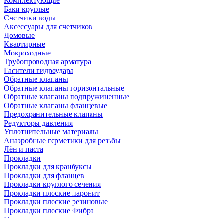
Комплектующие
Баки круглые
Счетчики воды
Аксессуары для счетчиков
Домовые
Квартирные
Мокроходные
Трубопроводная арматура
Гасители гидроудара
Обратные клапаны
Обратные клапаны горизонтальные
Обратные клапаны подпружиненные
Обратные клапаны фланцевые
Предохранительные клапаны
Редукторы давления
Уплотнительные материалы
Анаэробные герметики для резьбы
Лён и паста
Прокладки
Прокладки для кранбуксы
Прокладки для фланцев
Прокладки круглого сечения
Прокладки плоские паронит
Прокладки плоские резиновые
Прокладки плоские Фибра