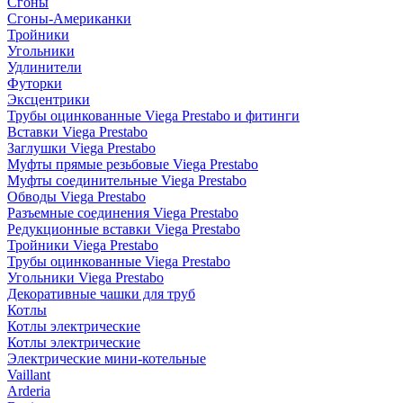
Сгоны
Сгоны-Американки
Тройники
Угольники
Удлинители
Футорки
Эксцентрики
Трубы оцинкованные Viega Prestabo и фитинги
Вставки Viega Prestabo
Заглушки Viega Prestabo
Муфты прямые резьбовые Viega Prestabo
Муфты соединительные Viega Prestabo
Обводы Viega Prestabo
Разъемные соединения Viega Prestabo
Редукционные вставки Viega Prestabo
Тройники Viega Prestabo
Трубы оцинкованные Viega Prestabo
Угольники Viega Prestabo
Декоративные чашки для труб
Котлы
Котлы электрические
Котлы электрические
Электрические мини-котельные
Vaillant
Arderia