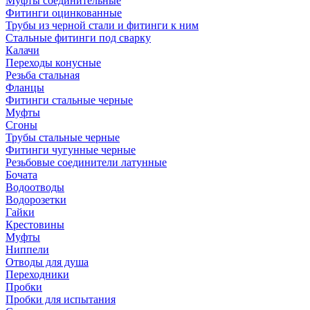
Муфты соединительные
Фитинги оцинкованные
Трубы из черной стали и фитинги к ним
Стальные фитинги под сварку
Калачи
Переходы конусные
Резьба стальная
Фланцы
Фитинги стальные черные
Муфты
Сгоны
Трубы стальные черные
Фитинги чугунные черные
Резьбовые соединители латунные
Бочата
Водоотводы
Водорозетки
Гайки
Крестовины
Муфты
Ниппели
Отводы для душа
Переходники
Пробки
Пробки для испытания