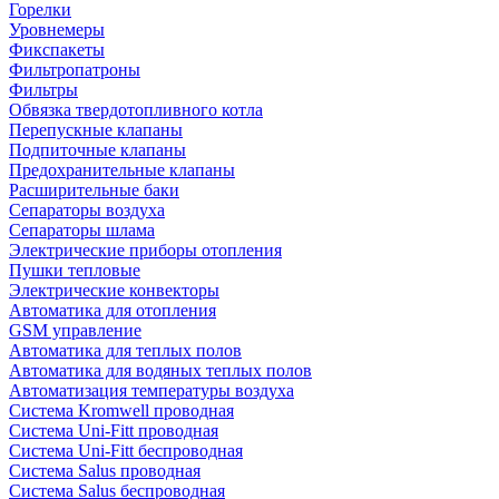
Горелки
Уровнемеры
Фикспакеты
Фильтропатроны
Фильтры
Обвязка твердотопливного котла
Перепускные клапаны
Подпиточные клапаны
Предохранительные клапаны
Расширительные баки
Сепараторы воздуха
Сепараторы шлама
Электрические приборы отопления
Пушки тепловые
Электрические конвекторы
Автоматика для отопления
GSM управление
Автоматика для теплых полов
Автоматика для водяных теплых полов
Автоматизация температуры воздуха
Система Kromwell проводная
Система Uni-Fitt проводная
Система Uni-Fitt беспроводная
Система Salus проводная
Система Salus беспроводная