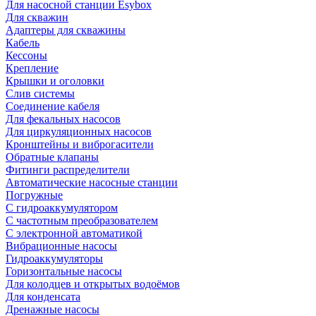
Для насосной станции Esybox
Для скважин
Адаптеры для скважины
Кабель
Кессоны
Крепление
Крышки и оголовки
Слив системы
Соединение кабеля
Для фекальных насосов
Для циркуляционных насосов
Кронштейны и виброгасители
Обратные клапаны
Фитинги распределители
Автоматические насосные станции
Погружные
С гидроаккумулятором
С частотным преобразователем
С электронной автоматикой
Вибрационные насосы
Гидроаккумуляторы
Горизонтальные насосы
Для колодцев и открытых водоёмов
Для конденсата
Дренажные насосы