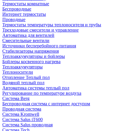
Термостаты комнатные
Беспроводные
Интернет термостаты
Проводные
Термостаты температуры теплоносителя и трубы
Трехходовые смесители и управление
Автоматика для вентилей
Смесительные вентили
Источники бесперебойного питания
Стабилизаторы напряжения
Теплоаккумуляторы и бойлеры
Бойлеры косвенного нагрева
Теплоаккумуляторы
Теплоносители
Отопление Теплый пол
Водяной теплый пол
Автоматика системы теплый пол
Регулирование по температуре воздуха
Система Berg
Беспроводная система с интернет доступом
Проводная система
Система Kromwell
Система Salus iT600
Система Salus проводная
Система Tech