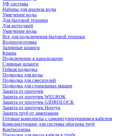
УФ системы
Наборы для анализа воды
Умягчение воды
Для бытовой техники
Для коттеджей
Умягчение воды
Все для подключения бытовой техники
Водоподготовка
Заливные шланги
Краны
Подключение к канализации
Сливные шланги
Гибкая подводка
Подводка для воды
Подводка для смесителей
Подводка для стиральных машин
Защита от протечек
Защита от протечек WELROK
Защита от протечек GIDROLOCK
Защита от протечек Нептун
Защита труб от замерзания
Готовые комплекты с саморегулирующимся кабелем
Комплектующие для системы обогрева труб
Контроллеры
Проходки для ввода кабеля в трубу