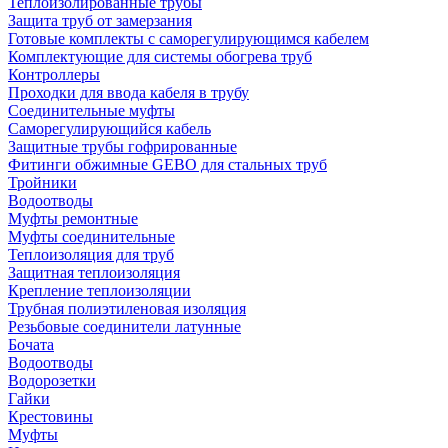
Теплоизолированные трубы
Защита труб от замерзания
Готовые комплекты с саморегулирующимся кабелем
Комплектующие для системы обогрева труб
Контроллеры
Проходки для ввода кабеля в трубу
Соединительные муфты
Саморегулирующийся кабель
Защитные трубы гофрированные
Фитинги обжимные GEBO для стальных труб
Тройники
Водоотводы
Муфты ремонтные
Муфты соединительные
Теплоизоляция для труб
Защитная теплоизоляция
Крепление теплоизоляции
Трубная полиэтиленовая изоляция
Резьбовые соединители латунные
Бочата
Водоотводы
Водорозетки
Гайки
Крестовины
Муфты