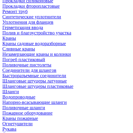
Прокладки силиконовые
Прокладки фторопластовые
Ремонт труб
Синтетические уплотнители
Уплотнения для фланцев
Герметизация ввода
Полив и благоустройство участка
Краны
Краны садовые водоразборные
Сливные краны
Незамерзающие краны и колонки
Погреб пластиковый
Поливочные пистолеты
Соединители для шлангов
Быстроразъемные соединители
Шланговые штуцеры латунные
Шланговые штуцеры пластиковые
Шланги
Водопроводные
Напорно-всасывающие шланги
Поливочные шланги
Пожарное оборудование
Краны пожарные
Огнетушители
Рукава