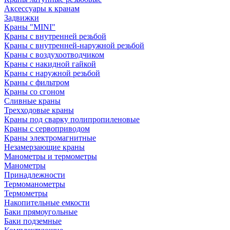
Аксессуары к кранам
Задвижки
Краны "MINI"
Краны с внутренней резьбой
Краны с внутренней-наружной резьбой
Краны с воздухоотводчиком
Краны с накидной гайкой
Краны с наружной резьбой
Краны с фильтром
Краны со сгоном
Сливные краны
Трехходовые краны
Краны под сварку полипропиленовые
Краны с сервоприводом
Краны электромагнитные
Незамерзающие краны
Манометры и термометры
Манометры
Принадлежности
Термоманометры
Термометры
Накопительные емкости
Баки прямоугольные
Баки подземные