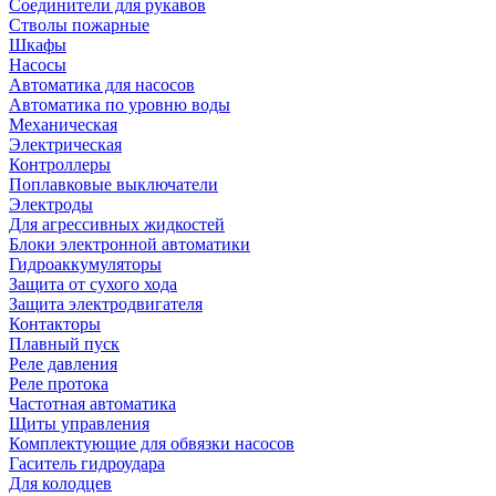
Соединители для рукавов
Стволы пожарные
Шкафы
Насосы
Автоматика для насосов
Автоматика по уровню воды
Механическая
Электрическая
Контроллеры
Поплавковые выключатели
Электроды
Для агрессивных жидкостей
Блоки электронной автоматики
Гидроаккумуляторы
Защита от сухого хода
Защита электродвигателя
Контакторы
Плавный пуск
Реле давления
Реле протока
Частотная автоматика
Щиты управления
Комплектующие для обвязки насосов
Гаситель гидроудара
Для колодцев