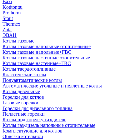
Baxi
Kotitonttu
Protherm
Stout
Thermex
Zota
ЭВАН
Котлы газовые
Котлы газовые напольные отопительные
Котлы газовые напольные+ГВС
Котлы газовые настенные отопительные
Котлы газовые настенные+ГВС
Котлы твердотопливные
Классические котлы
Полуавтоматические котлы
Автоматические угольные и пеллетные котлы
Котлы дизельные
Горелки для котлов
Газовые горелки
Горелки для дизельного топлива
Пеллетные горелки
Котлы под горелку газ/дизель
Котлы газ\дизель напольные отопительные
Комплектующие для котлов
Обвязка котельной