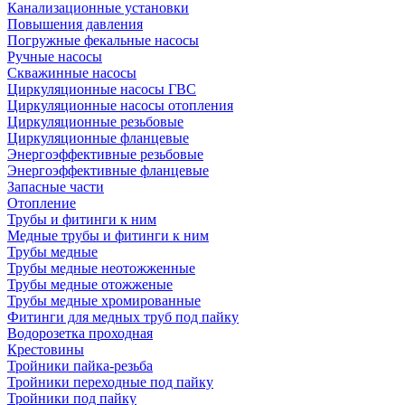
Канализационные установки
Повышения давления
Погружные фекальные насосы
Ручные насосы
Скважинные насосы
Циркуляционные насосы ГВС
Циркуляционные насосы отопления
Циркуляционные резьбовые
Циркуляционные фланцевые
Энергоэффективные резьбовые
Энергоэффективные фланцевые
Запасные части
Отопление
Трубы и фитинги к ним
Медные трубы и фитинги к ним
Трубы медные
Трубы медные неотожженные
Трубы медные отожженые
Трубы медные хромированные
Фитинги для медных труб под пайку
Водорозетка проходная
Крестовины
Тройники пайка-резьба
Тройники переходные под пайку
Тройники под пайку