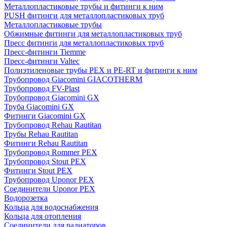
Металлопластиковые трубы и фитинги к ним
PUSH фитинги для металлопластиковых труб
Металлопластиковые трубы
Обжимные фитинги для металлопластиковых труб
Пресс фитинги для металлопластиковых труб
Пресс-фитинги Tiemme
Пресс-фитинги Valtec
Полиэтиленовые трубы PEX и PE-RT и фитинги к ним
Трубопровод Giacomini GIACOTHERM
Трубопровод FV-Plast
Трубопровод Giacomini GX
Труба Giacomini GX
Фитинги Giacomini GX
Трубопровод Rehau Rautitan
Трубы Rehau Rautitan
Фитинги Rehau Rautitan
Трубопровод Rommer PEX
Трубопровод Stout PEX
Фитинги Stout PEX
Трубопровод Uponor PEX
Соединители Uponor PEX
Водорозетка
Кольца для водоснабжения
Кольца для отопления
Соединители для радиаторов