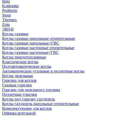
Baxi
Kotitonttu
Protherm
Stout
Thermex
Zota
ЭВАН
Котлы газовые
Котлы газовые напольные отопительные
Котлы газовые напольные+ГВС
Котлы газовые настенные отопительные
Котлы газовые настенные+ГВС
Котлы твердотопливные
Классические котлы
Полуавтоматические котлы
Автоматические угольные и пеллетные котлы
Котлы дизельные
Горелки для котлов
Газовые горелки
Горелки для дизельного топлива
Пеллетные горелки
Котлы под горелку газ/дизель
Котлы газ\дизель напольные отопительные
Комплектующие для котлов
Обвязка котельной