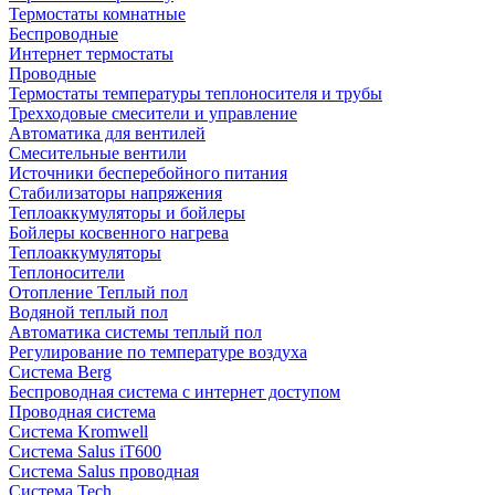
Термостаты комнатные
Беспроводные
Интернет термостаты
Проводные
Термостаты температуры теплоносителя и трубы
Трехходовые смесители и управление
Автоматика для вентилей
Смесительные вентили
Источники бесперебойного питания
Стабилизаторы напряжения
Теплоаккумуляторы и бойлеры
Бойлеры косвенного нагрева
Теплоаккумуляторы
Теплоносители
Отопление Теплый пол
Водяной теплый пол
Автоматика системы теплый пол
Регулирование по температуре воздуха
Система Berg
Беспроводная система с интернет доступом
Проводная система
Система Kromwell
Система Salus iT600
Система Salus проводная
Система Tech