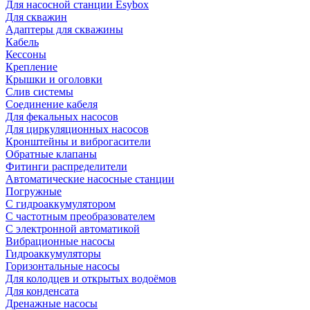
Для насосной станции Esybox
Для скважин
Адаптеры для скважины
Кабель
Кессоны
Крепление
Крышки и оголовки
Слив системы
Соединение кабеля
Для фекальных насосов
Для циркуляционных насосов
Кронштейны и виброгасители
Обратные клапаны
Фитинги распределители
Автоматические насосные станции
Погружные
С гидроаккумулятором
С частотным преобразователем
С электронной автоматикой
Вибрационные насосы
Гидроаккумуляторы
Горизонтальные насосы
Для колодцев и открытых водоёмов
Для конденсата
Дренажные насосы