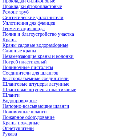
Прокладки силиконовые
Прокладки фторопластовые
Ремонт труб
Синтетические уплотнители
Уплотнения для фланцев
Герметизация ввода
Полив и благоустройство участка
Краны
Краны садовые водоразборные
Сливные краны
Незамерзающие краны и колонки
Погреб пластиковый
Поливочные пистолеты
Соединители для шлангов
Быстроразъемные соединители
Шланговые штуцеры латунные
Шланговые штуцеры пластиковые
Шланги
Водопроводные
Напорно-всасывающие шланги
Поливочные шланги
Пожарное оборудование
Краны пожарные
Огнетушители
Рукава