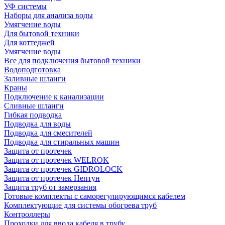
УФ системы
Наборы для анализа воды
Умягчение воды
Для бытовой техники
Для коттеджей
Умягчение воды
Все для подключения бытовой техники
Водоподготовка
Заливные шланги
Краны
Подключение к канализации
Сливные шланги
Гибкая подводка
Подводка для воды
Подводка для смесителей
Подводка для стиральных машин
Защита от протечек
Защита от протечек WELROK
Защита от протечек GIDROLOCK
Защита от протечек Нептун
Защита труб от замерзания
Готовые комплекты с саморегулирующимся кабелем
Комплектующие для системы обогрева труб
Контроллеры
Проходки для ввода кабеля в трубу