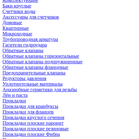
Комплектующие
Баки круглые
Счетчики воды
Аксессуары для счетчиков
Домовые
Квартирные
Мокроходные
Трубопроводная арматура
Гасители гидроудара
Обратные клапаны
Обратные клапаны горизонтальные
Обратные клапаны подпружиненные
Обратные клапаны фланцевые
Предохранительные клапаны
Редукторы давления
Уплотнительные материалы
Анаэробные герметики для резьбы
Лён и паста
Прокладки
Прокладки для кранбуксы
Прокладки для фланцев
Прокладки круглого сечения
Прокладки плоские паронит
Прокладки плоские резиновые
Прокладки плоские Фибра