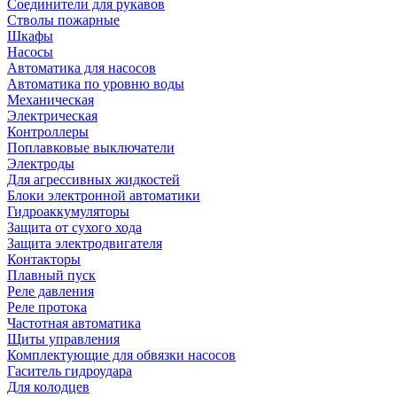
Соединители для рукавов
Стволы пожарные
Шкафы
Насосы
Автоматика для насосов
Автоматика по уровню воды
Механическая
Электрическая
Контроллеры
Поплавковые выключатели
Электроды
Для агрессивных жидкостей
Блоки электронной автоматики
Гидроаккумуляторы
Защита от сухого хода
Защита электродвигателя
Контакторы
Плавный пуск
Реле давления
Реле протока
Частотная автоматика
Щиты управления
Комплектующие для обвязки насосов
Гаситель гидроудара
Для колодцев