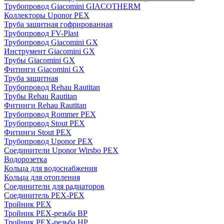
Трубопровод Giacomini GIACOTHERM
Коллекторы Uponor PEX
Труба защитная гофрированная
Трубопровод FV-Plast
Трубопровод Giacomini GX
Инструмент Giacomini GX
Трубы Giacomini GX
Фитинги Giacomini GX
Труба защитная
Трубопровод Rehau Rautitan
Трубы Rehau Rautitan
Фитинги Rehau Rautitan
Трубопровод Rommer PEX
Трубопровод Stout PEX
Фитинги Stout PEX
Трубопровод Uponor PEX
Соединители Uponor Wirsbo PEX
Водорозетка
Кольца для водоснабжения
Кольца для отопления
Соединители для радиаторов
Соединитель PEX-PEX
Тройник PEX
Тройник PEX-резьба ВР
Тройник PEX-резьба НР