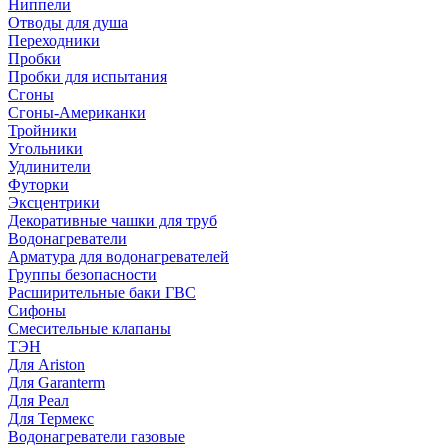
Ниппели
Отводы для душа
Переходники
Пробки
Пробки для испытания
Сгоны
Сгоны-Американки
Тройники
Угольники
Удлинители
Футорки
Эксцентрики
Декоративные чашки для труб
Водонагреватели
Арматура для водонагревателей
Группы безопасности
Расширительные баки ГВС
Сифоны
Смесительные клапаны
ТЭН
Для Ariston
Для Garanterm
Для Реал
Для Термекс
Водонагреватели газовые