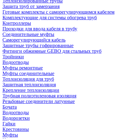
Теплоизолированные трубы
Защита труб от замерзания
Готовые комплекты с саморегулирующимся кабелем
Комплектующие для системы обогрева труб
Контроллеры
Проходки для ввода кабеля в трубу
Соединительные муфты
Саморегулирующийся кабель
Защитные трубы гофрированные
Фитинги обжимные GEBO для стальных труб
Тройники
Водоотводы
Муфты ремонтные
Муфты соединительные
Теплоизоляция для труб
Защитная теплоизоляция
Крепление теплоизоляции
Трубная полиэтиленовая изоляция
Резьбовые соединители латунные
Бочата
Водоотводы
Водорозетки
Гайки
Крестовины
Муфты