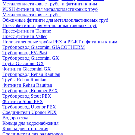
Металлопластиковые трубы и фитинги к ним
PUSH фитинги для металлопластиковых труб
Металлопластиковые трубы
Обжимные фитинги для металлопластиковых труб
Пресс фитинги для металлопластиковых труб
Пресс-фитинги Tiemme
Пресс-фитинги Valtec
Полиэтиленовые трубы PEX и PE-RT и фитинги к ним
Трубопровод Giacomini GIACOTHERM
Трубопровод FV-Plast
Трубопровод Giacomini GX
Труба Giacomini GX
Фитинги Giacomini GX
Трубопровод Rehau Rautitan
Трубы Rehau Rautitan
Фитинги Rehau Rautitan
Трубопровод Rommer PEX
Трубопровод Stout PEX
Фитинги Stout PEX
Трубопровод Uponor PEX
Соединители Uponor PEX
Водорозетка
Кольца для водоснабжения
Кольца для отопления
Соединители для радиаторов