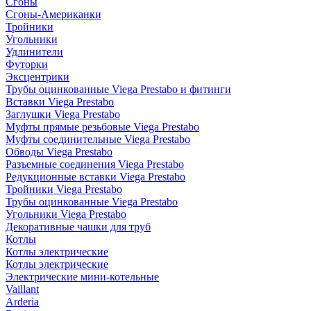
Сгоны
Сгоны-Американки
Тройники
Угольники
Удлинители
Футорки
Эксцентрики
Трубы оцинкованные Viega Prestabo и фитинги
Вставки Viega Prestabo
Заглушки Viega Prestabo
Муфты прямые резьбовые Viega Prestabo
Муфты соединительные Viega Prestabo
Обводы Viega Prestabo
Разъемные соединения Viega Prestabo
Редукционные вставки Viega Prestabo
Тройники Viega Prestabo
Трубы оцинкованные Viega Prestabo
Угольники Viega Prestabo
Декоративные чашки для труб
Котлы
Котлы электрические
Котлы электрические
Электрические мини-котельные
Vaillant
Arderia