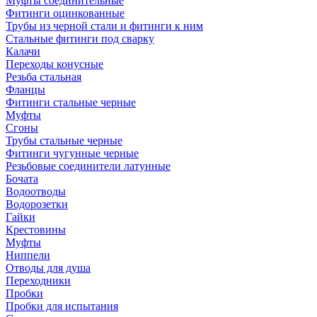
Муфты соединительные
Фитинги оцинкованные
Трубы из черной стали и фитинги к ним
Стальные фитинги под сварку
Калачи
Переходы конусные
Резьба стальная
Фланцы
Фитинги стальные черные
Муфты
Сгоны
Трубы стальные черные
Фитинги чугунные черные
Резьбовые соединители латунные
Бочата
Водоотводы
Водорозетки
Гайки
Крестовины
Муфты
Ниппели
Отводы для душа
Переходники
Пробки
Пробки для испытания