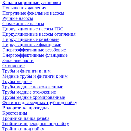
Канализационные установки
Повышения давления
Погружные фекальные насосы
Ручные насосы
Скважинные насосы
Циркуляционные насосы ГВС
Циркуляционные насосы отопления
Циркуляционные резьбовые
Циркуляционные фланцевые
Энергоэффективные резьбовые
Энергоэффективные фланцевые
Запасные части
Отопление
Трубы и фитинги к ним
Медные трубы и фитинги к ним
Трубы медные
Трубы медные неотожженные
Трубы медные отожженые
Трубы медные хромированные
Фитинги для медных труб под пайку
Водорозетка проходная
Крестовины
Тройники пайка-резьба
Тройники переходные под пайку
Тройники под пайку