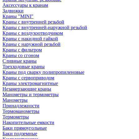
Аксессуары к кранам
Задвижки
Краны "MINI"
Краны с внутренней резьбой
Краны с внутренней-наружной резьбой
Краны с воздухоотводчиком
Краны с накидной гайкой
Краны с наружной резьбой
Краны с фильтром
Краны со сгоном
Сливные краны
Трехходовые краны
Краны под сварку полипропиленовые
Краны с сервоприводом
Краны электромагнитные
Незамерзающие краны
Манометры и термометры
Манометры
Принадлежности
Термоманометры
Термометры
Накопительные емкости
Баки прямоугольные
Баки подземные