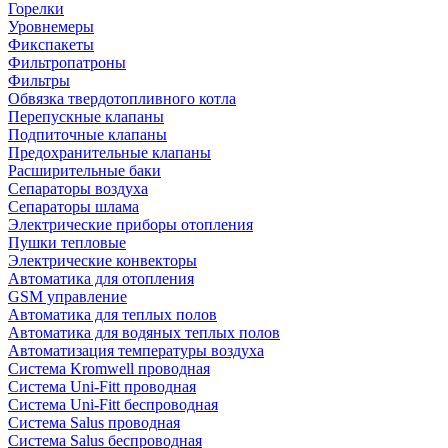
Горелки
Уровнемеры
Фикспакеты
Фильтропатроны
Фильтры
Обвязка твердотопливного котла
Перепускные клапаны
Подпиточные клапаны
Предохранительные клапаны
Расширительные баки
Сепараторы воздуха
Сепараторы шлама
Электрические приборы отопления
Пушки тепловые
Электрические конвекторы
Автоматика для отопления
GSM управление
Автоматика для теплых полов
Автоматика для водяных теплых полов
Автоматизация температуры воздуха
Система Kromwell проводная
Система Uni-Fitt проводная
Система Uni-Fitt беспроводная
Система Salus проводная
Система Salus беспроводная