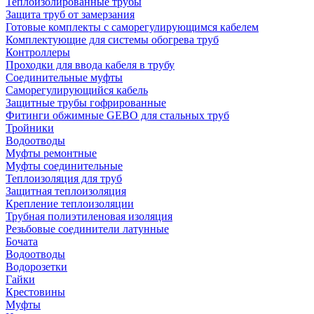
Теплоизолированные трубы
Защита труб от замерзания
Готовые комплекты с саморегулирующимся кабелем
Комплектующие для системы обогрева труб
Контроллеры
Проходки для ввода кабеля в трубу
Соединительные муфты
Саморегулирующийся кабель
Защитные трубы гофрированные
Фитинги обжимные GEBO для стальных труб
Тройники
Водоотводы
Муфты ремонтные
Муфты соединительные
Теплоизоляция для труб
Защитная теплоизоляция
Крепление теплоизоляции
Трубная полиэтиленовая изоляция
Резьбовые соединители латунные
Бочата
Водоотводы
Водорозетки
Гайки
Крестовины
Муфты