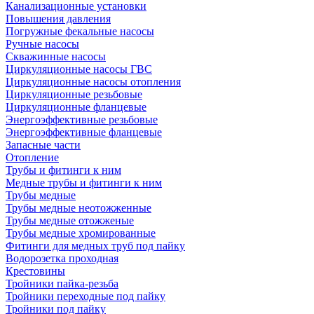
Канализационные установки
Повышения давления
Погружные фекальные насосы
Ручные насосы
Скважинные насосы
Циркуляционные насосы ГВС
Циркуляционные насосы отопления
Циркуляционные резьбовые
Циркуляционные фланцевые
Энергоэффективные резьбовые
Энергоэффективные фланцевые
Запасные части
Отопление
Трубы и фитинги к ним
Медные трубы и фитинги к ним
Трубы медные
Трубы медные неотожженные
Трубы медные отожженые
Трубы медные хромированные
Фитинги для медных труб под пайку
Водорозетка проходная
Крестовины
Тройники пайка-резьба
Тройники переходные под пайку
Тройники под пайку