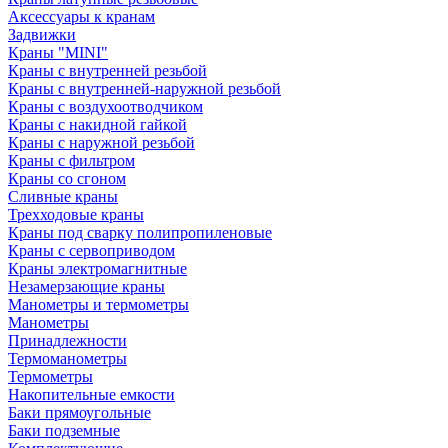
Аксессуары к кранам
Задвижки
Краны "MINI"
Краны с внутренней резьбой
Краны с внутренней-наружной резьбой
Краны с воздухоотводчиком
Краны с накидной гайкой
Краны с наружной резьбой
Краны с фильтром
Краны со сгоном
Сливные краны
Трехходовые краны
Краны под сварку полипропиленовые
Краны с сервоприводом
Краны электромагнитные
Незамерзающие краны
Манометры и термометры
Манометры
Принадлежности
Термоманометры
Термометры
Накопительные емкости
Баки прямоугольные
Баки подземные