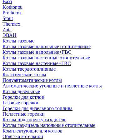
Baxi
Kotitonttu
Protherm
Stout
Thermex
Zota
ЭВАН
Котлы газовые
Котлы газовые напольные отопительные
Котлы газовые напольные+ГВС
Котлы газовые настенные отопительные
Котлы газовые настенные+ГВС
Котлы твердотопливные
Классические котлы
Полуавтоматические котлы
Автоматические угольные и пеллетные котлы
Котлы дизельные
Горелки для котлов
Газовые горелки
Горелки для дизельного топлива
Пеллетные горелки
Котлы под горелку газ/дизель
Котлы газ\дизель напольные отопительные
Комплектующие для котлов
Обвязка котельной