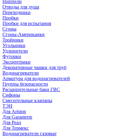
Ниппели
Отводы для душа
Переходники
Пробки
Пробки для испытания
Сгоны
Сгоны-Американки
Тройники
Угольники
Удлинители
Футорки
Эксцентрики
Декоративные чашки для труб
Водонагреватели
Арматура для водонагревателей
Группы безопасности
Расширительные баки ГВС
Сифоны
Смесительные клапаны
ТЭН
Для Ariston
Для Garanterm
Для Реал
Для Термекс
Водонагреватели газовые