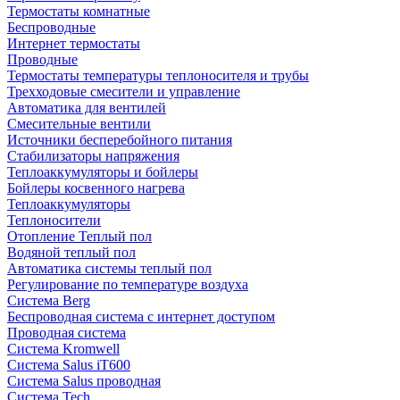
Термостаты комнатные
Беспроводные
Интернет термостаты
Проводные
Термостаты температуры теплоносителя и трубы
Трехходовые смесители и управление
Автоматика для вентилей
Смесительные вентили
Источники бесперебойного питания
Стабилизаторы напряжения
Теплоаккумуляторы и бойлеры
Бойлеры косвенного нагрева
Теплоаккумуляторы
Теплоносители
Отопление Теплый пол
Водяной теплый пол
Автоматика системы теплый пол
Регулирование по температуре воздуха
Система Berg
Беспроводная система с интернет доступом
Проводная система
Система Kromwell
Система Salus iT600
Система Salus проводная
Система Tech