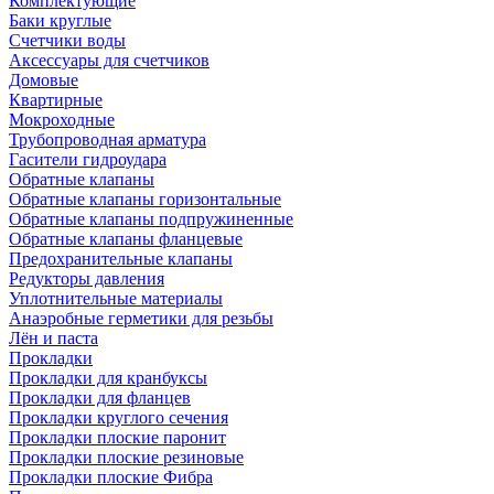
Комплектующие
Баки круглые
Счетчики воды
Аксессуары для счетчиков
Домовые
Квартирные
Мокроходные
Трубопроводная арматура
Гасители гидроудара
Обратные клапаны
Обратные клапаны горизонтальные
Обратные клапаны подпружиненные
Обратные клапаны фланцевые
Предохранительные клапаны
Редукторы давления
Уплотнительные материалы
Анаэробные герметики для резьбы
Лён и паста
Прокладки
Прокладки для кранбуксы
Прокладки для фланцев
Прокладки круглого сечения
Прокладки плоские паронит
Прокладки плоские резиновые
Прокладки плоские Фибра