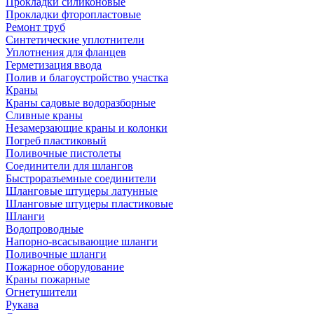
Прокладки силиконовые
Прокладки фторопластовые
Ремонт труб
Синтетические уплотнители
Уплотнения для фланцев
Герметизация ввода
Полив и благоустройство участка
Краны
Краны садовые водоразборные
Сливные краны
Незамерзающие краны и колонки
Погреб пластиковый
Поливочные пистолеты
Соединители для шлангов
Быстроразъемные соединители
Шланговые штуцеры латунные
Шланговые штуцеры пластиковые
Шланги
Водопроводные
Напорно-всасывающие шланги
Поливочные шланги
Пожарное оборудование
Краны пожарные
Огнетушители
Рукава