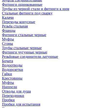
Муфты соединительные
Фитинги оцинкованные
Трубы из черной стали и фитинги к ним
Стальные фитинги под сварку
Калачи
Переходы конусные
Резьба стальная
Фланцы
Фитинги стальные черные
Муфты
Сгоны
Трубы стальные черные
Фитинги чугунные черные
Резьбовые соединители латунные
Бочата
Водоотводы
Водорозетки
Гайки
Крестовины
Муфты
Ниппели
Отводы для душа
Переходники
Пробки
Пробки для испытания