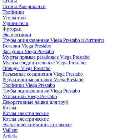
Сгоны
Сгоны-Американки
Тройники
Угольники
Удлинители
Футорки
Эксцентрики
Трубы оцинкованные Viega Prestabo и фитинги
Вставки Viega Prestabo
Заглушки Viega Prestabo
Муфты прямые резьбовые Viega Prestabo
Муфты соединительные Viega Prestabo
Обводы Viega Prestabo
Разъемные соединения Viega Prestabo
Редукционные вставки Viega Prestabo
Тройники Viega Prestabo
Трубы оцинкованные Viega Prestabo
Угольники Viega Prestabo
Декоративные чашки для труб
Котлы
Котлы электрические
Котлы электрические
Электрические мини-котельные
Vaillant
Arderia