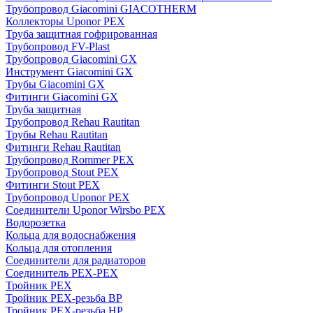
Трубопровод Giacomini GIACOTHERM
Коллекторы Uponor PEX
Труба защитная гофрированная
Трубопровод FV-Plast
Трубопровод Giacomini GX
Инструмент Giacomini GX
Трубы Giacomini GX
Фитинги Giacomini GX
Труба защитная
Трубопровод Rehau Rautitan
Трубы Rehau Rautitan
Фитинги Rehau Rautitan
Трубопровод Rommer PEX
Трубопровод Stout PEX
Фитинги Stout PEX
Трубопровод Uponor PEX
Соединители Uponor Wirsbo PEX
Водорозетка
Кольца для водоснабжения
Кольца для отопления
Соединители для радиаторов
Соединитель PEX-PEX
Тройник PEX
Тройник PEX-резьба ВР
Тройник PEX-резьба НР