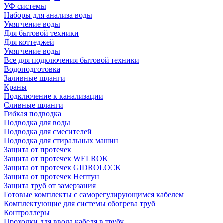
УФ системы
Наборы для анализа воды
Умягчение воды
Для бытовой техники
Для коттеджей
Умягчение воды
Все для подключения бытовой техники
Водоподготовка
Заливные шланги
Краны
Подключение к канализации
Сливные шланги
Гибкая подводка
Подводка для воды
Подводка для смесителей
Подводка для стиральных машин
Защита от протечек
Защита от протечек WELROK
Защита от протечек GIDROLOCK
Защита от протечек Нептун
Защита труб от замерзания
Готовые комплекты с саморегулирующимся кабелем
Комплектующие для системы обогрева труб
Контроллеры
Проходки для ввода кабеля в трубу