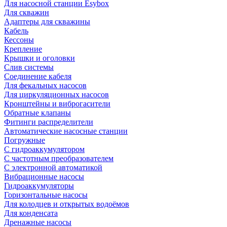
Для насосной станции Esybox
Для скважин
Адаптеры для скважины
Кабель
Кессоны
Крепление
Крышки и оголовки
Слив системы
Соединение кабеля
Для фекальных насосов
Для циркуляционных насосов
Кронштейны и виброгасители
Обратные клапаны
Фитинги распределители
Автоматические насосные станции
Погружные
С гидроаккумулятором
С частотным преобразователем
С электронной автоматикой
Вибрационные насосы
Гидроаккумуляторы
Горизонтальные насосы
Для колодцев и открытых водоёмов
Для конденсата
Дренажные насосы