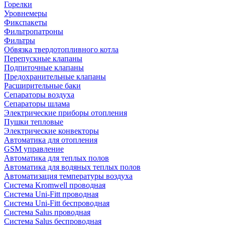
Горелки
Уровнемеры
Фикспакеты
Фильтропатроны
Фильтры
Обвязка твердотопливного котла
Перепускные клапаны
Подпиточные клапаны
Предохранительные клапаны
Расширительные баки
Сепараторы воздуха
Сепараторы шлама
Электрические приборы отопления
Пушки тепловые
Электрические конвекторы
Автоматика для отопления
GSM управление
Автоматика для теплых полов
Автоматика для водяных теплых полов
Автоматизация температуры воздуха
Система Kromwell проводная
Система Uni-Fitt проводная
Система Uni-Fitt беспроводная
Система Salus проводная
Система Salus беспроводная