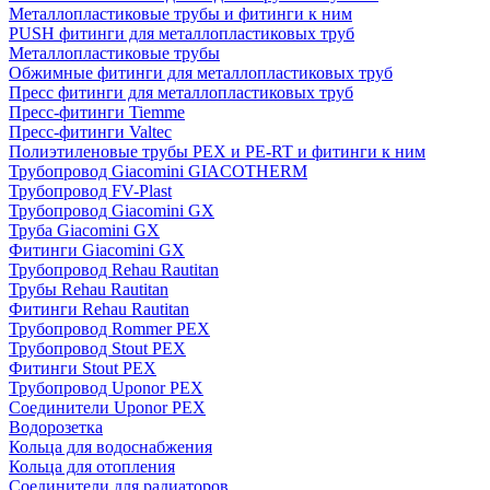
Металлопластиковые трубы и фитинги к ним
PUSH фитинги для металлопластиковых труб
Металлопластиковые трубы
Обжимные фитинги для металлопластиковых труб
Пресс фитинги для металлопластиковых труб
Пресс-фитинги Tiemme
Пресс-фитинги Valtec
Полиэтиленовые трубы PEX и PE-RT и фитинги к ним
Трубопровод Giacomini GIACOTHERM
Трубопровод FV-Plast
Трубопровод Giacomini GX
Труба Giacomini GX
Фитинги Giacomini GX
Трубопровод Rehau Rautitan
Трубы Rehau Rautitan
Фитинги Rehau Rautitan
Трубопровод Rommer PEX
Трубопровод Stout PEX
Фитинги Stout PEX
Трубопровод Uponor PEX
Соединители Uponor PEX
Водорозетка
Кольца для водоснабжения
Кольца для отопления
Соединители для радиаторов