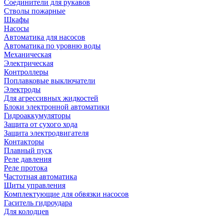
Соединители для рукавов
Стволы пожарные
Шкафы
Насосы
Автоматика для насосов
Автоматика по уровню воды
Механическая
Электрическая
Контроллеры
Поплавковые выключатели
Электроды
Для агрессивных жидкостей
Блоки электронной автоматики
Гидроаккумуляторы
Защита от сухого хода
Защита электродвигателя
Контакторы
Плавный пуск
Реле давления
Реле протока
Частотная автоматика
Щиты управления
Комплектующие для обвязки насосов
Гаситель гидроудара
Для колодцев