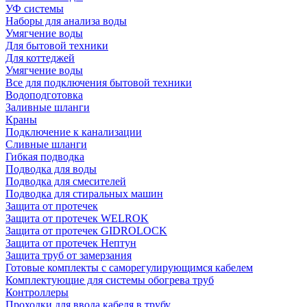
УФ системы
Наборы для анализа воды
Умягчение воды
Для бытовой техники
Для коттеджей
Умягчение воды
Все для подключения бытовой техники
Водоподготовка
Заливные шланги
Краны
Подключение к канализации
Сливные шланги
Гибкая подводка
Подводка для воды
Подводка для смесителей
Подводка для стиральных машин
Защита от протечек
Защита от протечек WELROK
Защита от протечек GIDROLOCK
Защита от протечек Нептун
Защита труб от замерзания
Готовые комплекты с саморегулирующимся кабелем
Комплектующие для системы обогрева труб
Контроллеры
Проходки для ввода кабеля в трубу