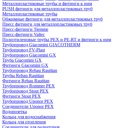
Металлопластиковые трубы и фитинги к ним
PUSH фитинги для металлопластиковых труб
Металлопластиковые трубы
Обжимные фитинги для металлопластиковых труб
Пресс фитинги для металлопластиковых труб
Пресс-фитинги Tiemme
Пресс-фитинги Valtec
Полиэтиленовые трубы PEX и PE-RT и фитинги к ним
Трубопровод Giacomini GIACOTHERM
Трубопровод FV-Plast
Трубопровод Giacomini GX
Труба Giacomini GX
Фитинги Giacomini GX
Трубопровод Rehau Rautitan
Трубы Rehau Rautitan
Фитинги Rehau Rautitan
Трубопровод Rommer PEX
Трубопровод Stout PEX
Фитинги Stout PEX
Трубопровод Uponor PEX
Соединители Uponor PEX
Водорозетка
Кольца для водоснабжения
Кольца для отопления
Соединители для радиаторов