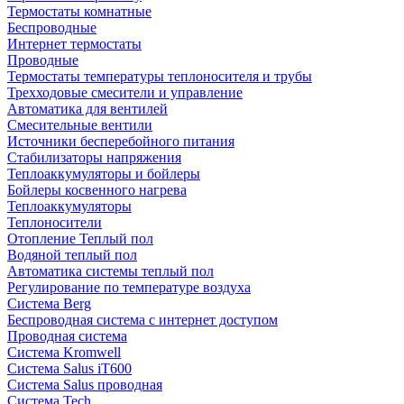
Термостаты комнатные
Беспроводные
Интернет термостаты
Проводные
Термостаты температуры теплоносителя и трубы
Трехходовые смесители и управление
Автоматика для вентилей
Смесительные вентили
Источники бесперебойного питания
Стабилизаторы напряжения
Теплоаккумуляторы и бойлеры
Бойлеры косвенного нагрева
Теплоаккумуляторы
Теплоносители
Отопление Теплый пол
Водяной теплый пол
Автоматика системы теплый пол
Регулирование по температуре воздуха
Система Berg
Беспроводная система с интернет доступом
Проводная система
Система Kromwell
Система Salus iT600
Система Salus проводная
Система Tech