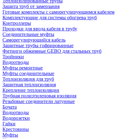
Теплоизолированные трубы
Защита труб от замерзания
Готовые комплекты с саморегулирующимся кабелем
Комплектующие для системы обогрева труб
Контроллеры
Проходки для ввода кабеля в трубу
Соединительные муфты
Саморегулирующийся кабель
Защитные трубы гофрированные
Фитинги обжимные GEBO для стальных труб
Тройники
Водоотводы
Муфты ремонтные
Муфты соединительные
Теплоизоляция для труб
Защитная теплоизоляция
Крепление теплоизоляции
Трубная полиэтиленовая изоляция
Резьбовые соединители латунные
Бочата
Водоотводы
Водорозетки
Гайки
Крестовины
Муфты