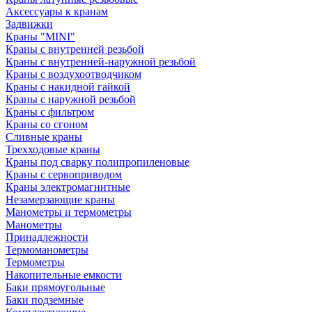
Аксессуары к кранам
Задвижки
Краны "MINI"
Краны с внутренней резьбой
Краны с внутренней-наружной резьбой
Краны с воздухоотводчиком
Краны с накидной гайкой
Краны с наружной резьбой
Краны с фильтром
Краны со сгоном
Сливные краны
Трехходовые краны
Краны под сварку полипропиленовые
Краны с сервоприводом
Краны электромагнитные
Незамерзающие краны
Манометры и термометры
Манометры
Принадлежности
Термоманометры
Термометры
Накопительные емкости
Баки прямоугольные
Баки подземные