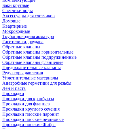
Комплектующие
Баки круглые
Счетчики воды
Аксессуары для счетчиков
Домовые
Квартирные
Мокроходные
Трубопроводная арматура
Гасители гидроудара
Обратные клапаны
Обратные клапаны горизонтальные
Обратные клапаны подпружиненные
Обратные клапаны фланцевые
Предохранительные клапаны
Редукторы давления
Уплотнительные материалы
Анаэробные герметики для резьбы
Лён и паста
Прокладки
Прокладки для кранбуксы
Прокладки для фланцев
Прокладки круглого сечения
Прокладки плоские паронит
Прокладки плоские резиновые
Прокладки плоские Фибра