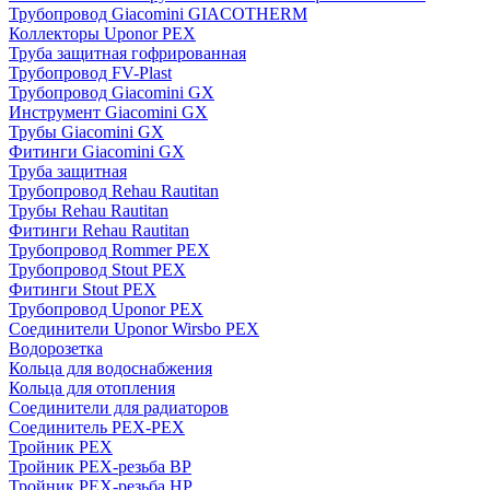
Трубопровод Giacomini GIACOTHERM
Коллекторы Uponor PEX
Труба защитная гофрированная
Трубопровод FV-Plast
Трубопровод Giacomini GX
Инструмент Giacomini GX
Трубы Giacomini GX
Фитинги Giacomini GX
Труба защитная
Трубопровод Rehau Rautitan
Трубы Rehau Rautitan
Фитинги Rehau Rautitan
Трубопровод Rommer PEX
Трубопровод Stout PEX
Фитинги Stout PEX
Трубопровод Uponor PEX
Соединители Uponor Wirsbo PEX
Водорозетка
Кольца для водоснабжения
Кольца для отопления
Соединители для радиаторов
Соединитель PEX-PEX
Тройник PEX
Тройник PEX-резьба ВР
Тройник PEX-резьба НР