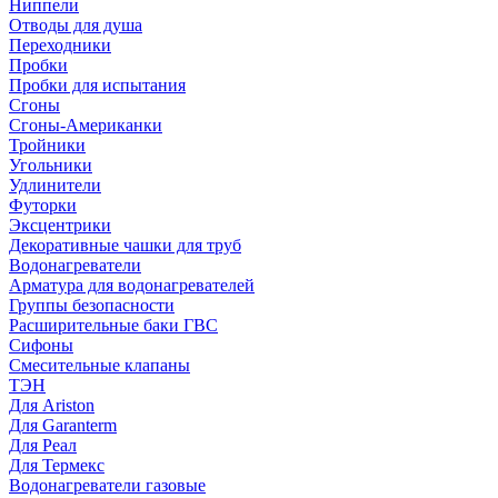
Ниппели
Отводы для душа
Переходники
Пробки
Пробки для испытания
Сгоны
Сгоны-Американки
Тройники
Угольники
Удлинители
Футорки
Эксцентрики
Декоративные чашки для труб
Водонагреватели
Арматура для водонагревателей
Группы безопасности
Расширительные баки ГВС
Сифоны
Смесительные клапаны
ТЭН
Для Ariston
Для Garanterm
Для Реал
Для Термекс
Водонагреватели газовые