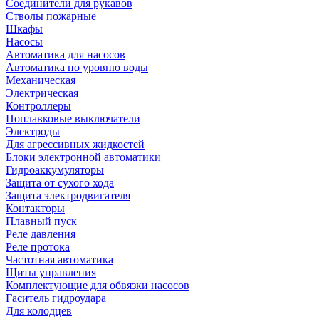
Соединители для рукавов
Стволы пожарные
Шкафы
Насосы
Автоматика для насосов
Автоматика по уровню воды
Механическая
Электрическая
Контроллеры
Поплавковые выключатели
Электроды
Для агрессивных жидкостей
Блоки электронной автоматики
Гидроаккумуляторы
Защита от сухого хода
Защита электродвигателя
Контакторы
Плавный пуск
Реле давления
Реле протока
Частотная автоматика
Щиты управления
Комплектующие для обвязки насосов
Гаситель гидроудара
Для колодцев