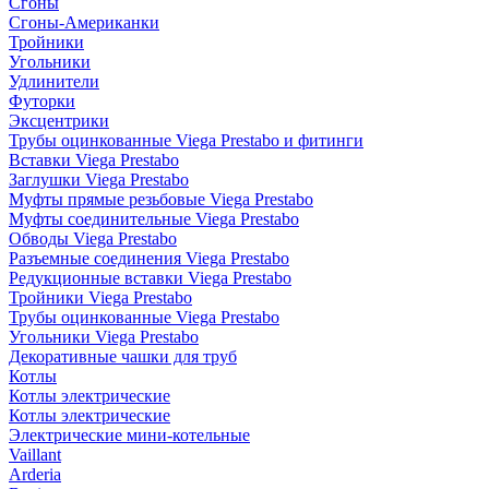
Сгоны
Сгоны-Американки
Тройники
Угольники
Удлинители
Футорки
Эксцентрики
Трубы оцинкованные Viega Prestabo и фитинги
Вставки Viega Prestabo
Заглушки Viega Prestabo
Муфты прямые резьбовые Viega Prestabo
Муфты соединительные Viega Prestabo
Обводы Viega Prestabo
Разъемные соединения Viega Prestabo
Редукционные вставки Viega Prestabo
Тройники Viega Prestabo
Трубы оцинкованные Viega Prestabo
Угольники Viega Prestabo
Декоративные чашки для труб
Котлы
Котлы электрические
Котлы электрические
Электрические мини-котельные
Vaillant
Arderia