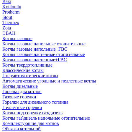
Baxi
Kotitonttu
Protherm
Stout
Thermex
Zota
ЭВАН
Котлы газовые
Котлы газовые напольные отопительные
Котлы газовые напольные+ГВС
Котлы газовые настенные отопительные
Котлы газовые настенные+ГВС
Котлы твердотопливные
Классические котлы
Полуавтоматические котлы
Автоматические угольные и пеллетные котлы
Котлы дизельные
Горелки для котлов
Газовые горелки
Горелки для дизельного топлива
Пеллетные горелки
Котлы под горелку газ/дизель
Котлы газ\дизель напольные отопительные
Комплектующие для котлов
Обвязка котельной