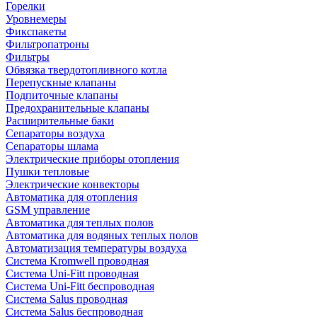
Горелки
Уровнемеры
Фикспакеты
Фильтропатроны
Фильтры
Обвязка твердотопливного котла
Перепускные клапаны
Подпиточные клапаны
Предохранительные клапаны
Расширительные баки
Сепараторы воздуха
Сепараторы шлама
Электрические приборы отопления
Пушки тепловые
Электрические конвекторы
Автоматика для отопления
GSM управление
Автоматика для теплых полов
Автоматика для водяных теплых полов
Автоматизация температуры воздуха
Система Kromwell проводная
Система Uni-Fitt проводная
Система Uni-Fitt беспроводная
Система Salus проводная
Система Salus беспроводная