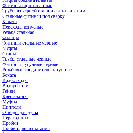
Муфты соединительные
Фитинги оцинкованные
Трубы из черной стали и фитинги к ним
Стальные фитинги под сварку
Калачи
Переходы конусные
Резьба стальная
Фланцы
Фитинги стальные черные
Муфты
Сгоны
Трубы стальные черные
Фитинги чугунные черные
Резьбовые соединители латунные
Бочата
Водоотводы
Водорозетки
Гайки
Крестовины
Муфты
Ниппели
Отводы для душа
Переходники
Пробки
Пробки для испытания