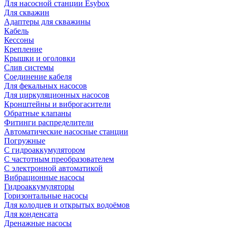
Для насосной станции Esybox
Для скважин
Адаптеры для скважины
Кабель
Кессоны
Крепление
Крышки и оголовки
Слив системы
Соединение кабеля
Для фекальных насосов
Для циркуляционных насосов
Кронштейны и виброгасители
Обратные клапаны
Фитинги распределители
Автоматические насосные станции
Погружные
С гидроаккумулятором
С частотным преобразователем
С электронной автоматикой
Вибрационные насосы
Гидроаккумуляторы
Горизонтальные насосы
Для колодцев и открытых водоёмов
Для конденсата
Дренажные насосы