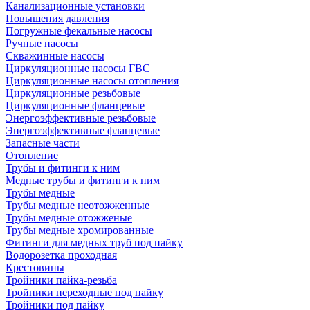
Канализационные установки
Повышения давления
Погружные фекальные насосы
Ручные насосы
Скважинные насосы
Циркуляционные насосы ГВС
Циркуляционные насосы отопления
Циркуляционные резьбовые
Циркуляционные фланцевые
Энергоэффективные резьбовые
Энергоэффективные фланцевые
Запасные части
Отопление
Трубы и фитинги к ним
Медные трубы и фитинги к ним
Трубы медные
Трубы медные неотожженные
Трубы медные отожженые
Трубы медные хромированные
Фитинги для медных труб под пайку
Водорозетка проходная
Крестовины
Тройники пайка-резьба
Тройники переходные под пайку
Тройники под пайку