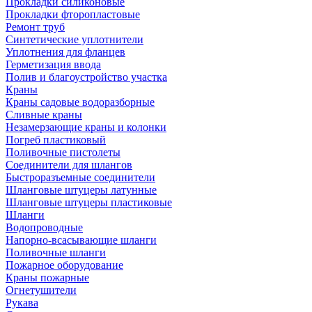
Прокладки силиконовые
Прокладки фторопластовые
Ремонт труб
Синтетические уплотнители
Уплотнения для фланцев
Герметизация ввода
Полив и благоустройство участка
Краны
Краны садовые водоразборные
Сливные краны
Незамерзающие краны и колонки
Погреб пластиковый
Поливочные пистолеты
Соединители для шлангов
Быстроразъемные соединители
Шланговые штуцеры латунные
Шланговые штуцеры пластиковые
Шланги
Водопроводные
Напорно-всасывающие шланги
Поливочные шланги
Пожарное оборудование
Краны пожарные
Огнетушители
Рукава