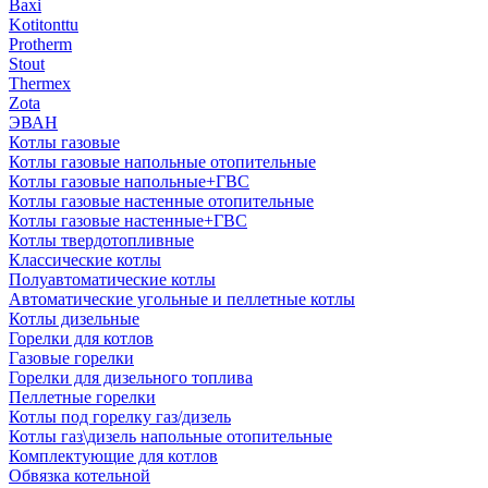
Baxi
Kotitonttu
Protherm
Stout
Thermex
Zota
ЭВАН
Котлы газовые
Котлы газовые напольные отопительные
Котлы газовые напольные+ГВС
Котлы газовые настенные отопительные
Котлы газовые настенные+ГВС
Котлы твердотопливные
Классические котлы
Полуавтоматические котлы
Автоматические угольные и пеллетные котлы
Котлы дизельные
Горелки для котлов
Газовые горелки
Горелки для дизельного топлива
Пеллетные горелки
Котлы под горелку газ/дизель
Котлы газ\дизель напольные отопительные
Комплектующие для котлов
Обвязка котельной