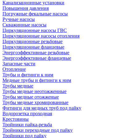
Канализационные установки
Повышения давления
Погружные фекальные насосы
Ручные насосы
Скважинные насосы
Циркуляционные насосы ГВС
Циркуляционные насосы отопления
Циркуляционные резьбовые
Циркуляционные фланцевые
Энергоэффективные резьбовые
Энергоэффективные фланцевые
Запасные части
Отопление
Трубы и фитинги к ним
Медные трубы и фитинги к ним
Трубы медные
Трубы медные неотожженные
Трубы медные отожженые
Трубы медные хромированные
Фитинги для медных труб под пайку
Водорозетка проходная
Крестовины
Тройники пайка-резьба
Тройники переходные под пайку
Тройники под пайку