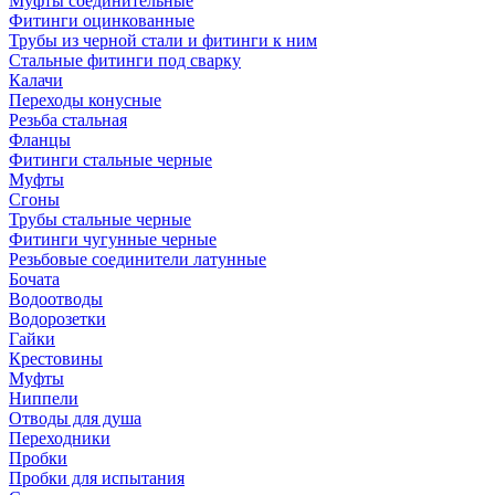
Муфты соединительные
Фитинги оцинкованные
Трубы из черной стали и фитинги к ним
Стальные фитинги под сварку
Калачи
Переходы конусные
Резьба стальная
Фланцы
Фитинги стальные черные
Муфты
Сгоны
Трубы стальные черные
Фитинги чугунные черные
Резьбовые соединители латунные
Бочата
Водоотводы
Водорозетки
Гайки
Крестовины
Муфты
Ниппели
Отводы для душа
Переходники
Пробки
Пробки для испытания