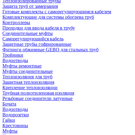
Теплоизолированные трубы
Защита труб от замерзания
Готовые комплекты с саморегулирующимся кабелем
Комплектующие для системы обогрева труб
Контроллеры
Проходки для ввода кабеля в трубу
Соединительные муфты
Саморегулирующийся кабель
Защитные трубы гофрированные
Фитинги обжимные GEBO для стальных труб
Тройники
Водоотводы
Муфты ремонтные
Муфты соединительные
Теплоизоляция для труб
Защитная теплоизоляция
Крепление теплоизоляции
Трубная полиэтиленовая изоляция
Резьбовые соединители латунные
Бочата
Водоотводы
Водорозетки
Гайки
Крестовины
Муфты