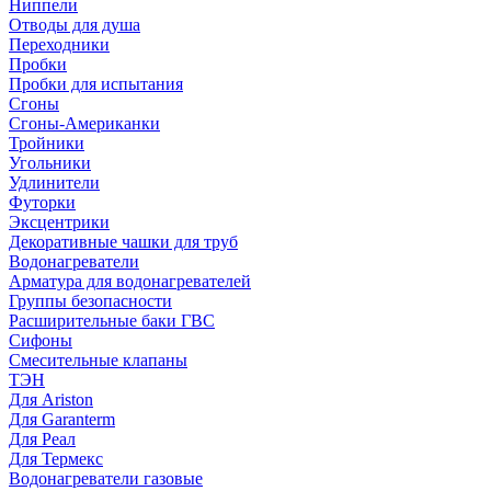
Ниппели
Отводы для душа
Переходники
Пробки
Пробки для испытания
Сгоны
Сгоны-Американки
Тройники
Угольники
Удлинители
Футорки
Эксцентрики
Декоративные чашки для труб
Водонагреватели
Арматура для водонагревателей
Группы безопасности
Расширительные баки ГВС
Сифоны
Смесительные клапаны
ТЭН
Для Ariston
Для Garanterm
Для Реал
Для Термекс
Водонагреватели газовые