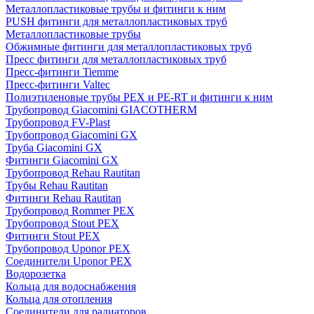
Металлопластиковые трубы и фитинги к ним
PUSH фитинги для металлопластиковых труб
Металлопластиковые трубы
Обжимные фитинги для металлопластиковых труб
Пресс фитинги для металлопластиковых труб
Пресс-фитинги Tiemme
Пресс-фитинги Valtec
Полиэтиленовые трубы PEX и PE-RT и фитинги к ним
Трубопровод Giacomini GIACOTHERM
Трубопровод FV-Plast
Трубопровод Giacomini GX
Труба Giacomini GX
Фитинги Giacomini GX
Трубопровод Rehau Rautitan
Трубы Rehau Rautitan
Фитинги Rehau Rautitan
Трубопровод Rommer PEX
Трубопровод Stout PEX
Фитинги Stout PEX
Трубопровод Uponor PEX
Соединители Uponor PEX
Водорозетка
Кольца для водоснабжения
Кольца для отопления
Соединители для радиаторов