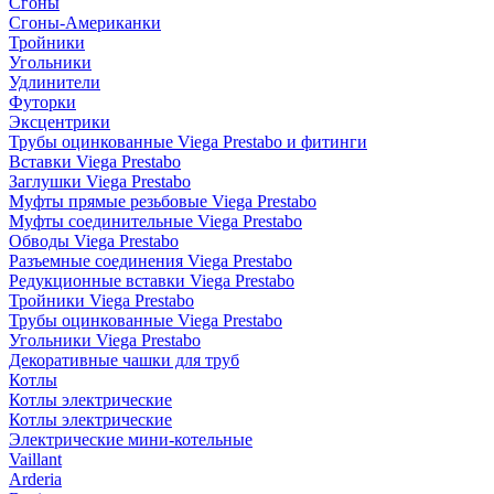
Сгоны
Сгоны-Американки
Тройники
Угольники
Удлинители
Футорки
Эксцентрики
Трубы оцинкованные Viega Prestabo и фитинги
Вставки Viega Prestabo
Заглушки Viega Prestabo
Муфты прямые резьбовые Viega Prestabo
Муфты соединительные Viega Prestabo
Обводы Viega Prestabo
Разъемные соединения Viega Prestabo
Редукционные вставки Viega Prestabo
Тройники Viega Prestabo
Трубы оцинкованные Viega Prestabo
Угольники Viega Prestabo
Декоративные чашки для труб
Котлы
Котлы электрические
Котлы электрические
Электрические мини-котельные
Vaillant
Arderia