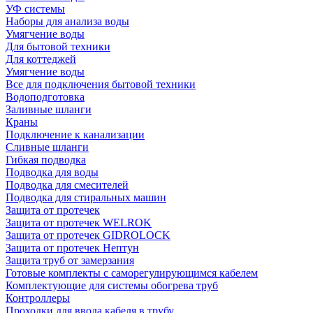
УФ системы
Наборы для анализа воды
Умягчение воды
Для бытовой техники
Для коттеджей
Умягчение воды
Все для подключения бытовой техники
Водоподготовка
Заливные шланги
Краны
Подключение к канализации
Сливные шланги
Гибкая подводка
Подводка для воды
Подводка для смесителей
Подводка для стиральных машин
Защита от протечек
Защита от протечек WELROK
Защита от протечек GIDROLOCK
Защита от протечек Нептун
Защита труб от замерзания
Готовые комплекты с саморегулирующимся кабелем
Комплектующие для системы обогрева труб
Контроллеры
Проходки для ввода кабеля в трубу