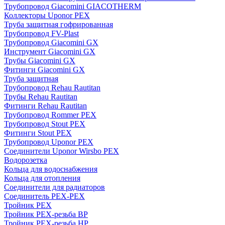
Трубопровод Giacomini GIACOTHERM
Коллекторы Uponor PEX
Труба защитная гофрированная
Трубопровод FV-Plast
Трубопровод Giacomini GX
Инструмент Giacomini GX
Трубы Giacomini GX
Фитинги Giacomini GX
Труба защитная
Трубопровод Rehau Rautitan
Трубы Rehau Rautitan
Фитинги Rehau Rautitan
Трубопровод Rommer PEX
Трубопровод Stout PEX
Фитинги Stout PEX
Трубопровод Uponor PEX
Соединители Uponor Wirsbo PEX
Водорозетка
Кольца для водоснабжения
Кольца для отопления
Соединители для радиаторов
Соединитель PEX-PEX
Тройник PEX
Тройник PEX-резьба ВР
Тройник PEX-резьба НР