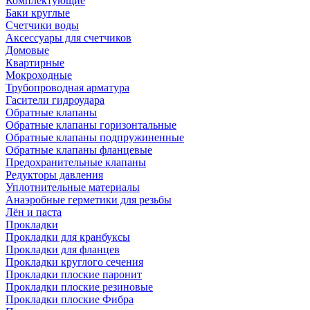
Комплектующие
Баки круглые
Счетчики воды
Аксессуары для счетчиков
Домовые
Квартирные
Мокроходные
Трубопроводная арматура
Гасители гидроудара
Обратные клапаны
Обратные клапаны горизонтальные
Обратные клапаны подпружиненные
Обратные клапаны фланцевые
Предохранительные клапаны
Редукторы давления
Уплотнительные материалы
Анаэробные герметики для резьбы
Лён и паста
Прокладки
Прокладки для кранбуксы
Прокладки для фланцев
Прокладки круглого сечения
Прокладки плоские паронит
Прокладки плоские резиновые
Прокладки плоские Фибра