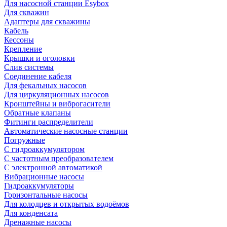
Для насосной станции Esybox
Для скважин
Адаптеры для скважины
Кабель
Кессоны
Крепление
Крышки и оголовки
Слив системы
Соединение кабеля
Для фекальных насосов
Для циркуляционных насосов
Кронштейны и виброгасители
Обратные клапаны
Фитинги распределители
Автоматические насосные станции
Погружные
С гидроаккумулятором
С частотным преобразователем
С электронной автоматикой
Вибрационные насосы
Гидроаккумуляторы
Горизонтальные насосы
Для колодцев и открытых водоёмов
Для конденсата
Дренажные насосы