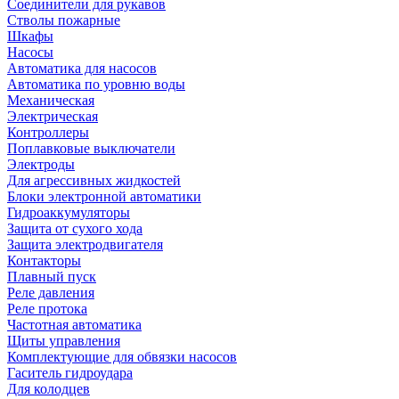
Соединители для рукавов
Стволы пожарные
Шкафы
Насосы
Автоматика для насосов
Автоматика по уровню воды
Механическая
Электрическая
Контроллеры
Поплавковые выключатели
Электроды
Для агрессивных жидкостей
Блоки электронной автоматики
Гидроаккумуляторы
Защита от сухого хода
Защита электродвигателя
Контакторы
Плавный пуск
Реле давления
Реле протока
Частотная автоматика
Щиты управления
Комплектующие для обвязки насосов
Гаситель гидроудара
Для колодцев