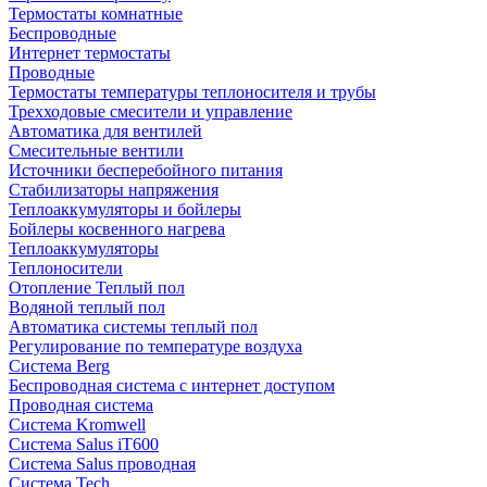
Термостаты комнатные
Беспроводные
Интернет термостаты
Проводные
Термостаты температуры теплоносителя и трубы
Трехходовые смесители и управление
Автоматика для вентилей
Смесительные вентили
Источники бесперебойного питания
Стабилизаторы напряжения
Теплоаккумуляторы и бойлеры
Бойлеры косвенного нагрева
Теплоаккумуляторы
Теплоносители
Отопление Теплый пол
Водяной теплый пол
Автоматика системы теплый пол
Регулирование по температуре воздуха
Система Berg
Беспроводная система с интернет доступом
Проводная система
Система Kromwell
Система Salus iT600
Система Salus проводная
Система Tech