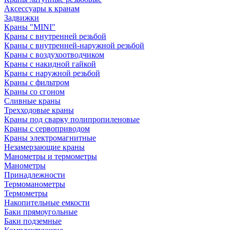
Аксессуары к кранам
Задвижки
Краны "MINI"
Краны с внутренней резьбой
Краны с внутренней-наружной резьбой
Краны с воздухоотводчиком
Краны с накидной гайкой
Краны с наружной резьбой
Краны с фильтром
Краны со сгоном
Сливные краны
Трехходовые краны
Краны под сварку полипропиленовые
Краны с сервоприводом
Краны электромагнитные
Незамерзающие краны
Манометры и термометры
Манометры
Принадлежности
Термоманометры
Термометры
Накопительные емкости
Баки прямоугольные
Баки подземные