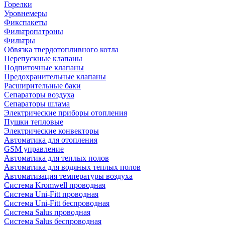
Горелки
Уровнемеры
Фикспакеты
Фильтропатроны
Фильтры
Обвязка твердотопливного котла
Перепускные клапаны
Подпиточные клапаны
Предохранительные клапаны
Расширительные баки
Сепараторы воздуха
Сепараторы шлама
Электрические приборы отопления
Пушки тепловые
Электрические конвекторы
Автоматика для отопления
GSM управление
Автоматика для теплых полов
Автоматика для водяных теплых полов
Автоматизация температуры воздуха
Система Kromwell проводная
Система Uni-Fitt проводная
Система Uni-Fitt беспроводная
Система Salus проводная
Система Salus беспроводная