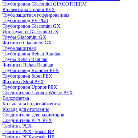
Трубопровод Giacomini GIACOTHERM
Коллекторы Uponor PEX
Труба защитная гофрированная
Трубопровод FV-Plast
Трубопровод Giacomini GX
Инструмент Giacomini GX
Трубы Giacomini GX
Фитинги Giacomini GX
Труба защитная
Трубопровод Rehau Rautitan
Трубы Rehau Rautitan
Фитинги Rehau Rautitan
Трубопровод Rommer PEX
Трубопровод Stout PEX
Фитинги Stout PEX
Трубопровод Uponor PEX
Соединители Uponor Wirsbo PEX
Водорозетка
Кольца для водоснабжения
Кольца для отопления
Соединители для радиаторов
Соединитель PEX-PEX
Тройник PEX
Тройник PEX-резьба ВР
Тройник PEX-резьба НР