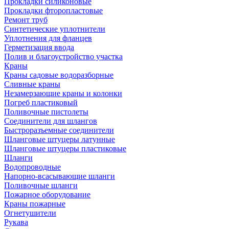
Прокладки силиконовые
Прокладки фторопластовые
Ремонт труб
Синтетические уплотнители
Уплотнения для фланцев
Герметизация ввода
Полив и благоустройство участка
Краны
Краны садовые водоразборные
Сливные краны
Незамерзающие краны и колонки
Погреб пластиковый
Поливочные пистолеты
Соединители для шлангов
Быстроразъемные соединители
Шланговые штуцеры латунные
Шланговые штуцеры пластиковые
Шланги
Водопроводные
Напорно-всасывающие шланги
Поливочные шланги
Пожарное оборудование
Краны пожарные
Огнетушители
Рукава