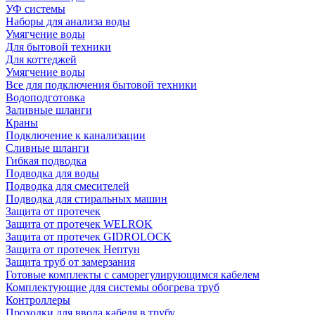
УФ системы
Наборы для анализа воды
Умягчение воды
Для бытовой техники
Для коттеджей
Умягчение воды
Все для подключения бытовой техники
Водоподготовка
Заливные шланги
Краны
Подключение к канализации
Сливные шланги
Гибкая подводка
Подводка для воды
Подводка для смесителей
Подводка для стиральных машин
Защита от протечек
Защита от протечек WELROK
Защита от протечек GIDROLOCK
Защита от протечек Нептун
Защита труб от замерзания
Готовые комплекты с саморегулирующимся кабелем
Комплектующие для системы обогрева труб
Контроллеры
Проходки для ввода кабеля в трубу