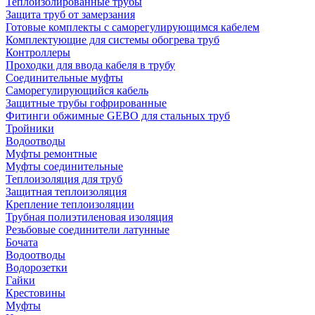
Теплоизолированные трубы
Защита труб от замерзания
Готовые комплекты с саморегулирующимся кабелем
Комплектующие для системы обогрева труб
Контроллеры
Проходки для ввода кабеля в трубу
Соединительные муфты
Саморегулирующийся кабель
Защитные трубы гофрированные
Фитинги обжимные GEBO для стальных труб
Тройники
Водоотводы
Муфты ремонтные
Муфты соединительные
Теплоизоляция для труб
Защитная теплоизоляция
Крепление теплоизоляции
Трубная полиэтиленовая изоляция
Резьбовые соединители латунные
Бочата
Водоотводы
Водорозетки
Гайки
Крестовины
Муфты