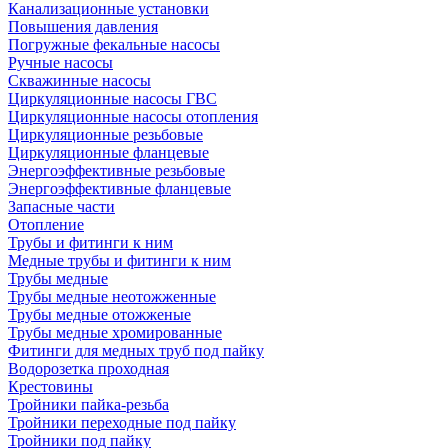
Канализационные установки
Повышения давления
Погружные фекальные насосы
Ручные насосы
Скважинные насосы
Циркуляционные насосы ГВС
Циркуляционные насосы отопления
Циркуляционные резьбовые
Циркуляционные фланцевые
Энергоэффективные резьбовые
Энергоэффективные фланцевые
Запасные части
Отопление
Трубы и фитинги к ним
Медные трубы и фитинги к ним
Трубы медные
Трубы медные неотожженные
Трубы медные отожженые
Трубы медные хромированные
Фитинги для медных труб под пайку
Водорозетка проходная
Крестовины
Тройники пайка-резьба
Тройники переходные под пайку
Тройники под пайку