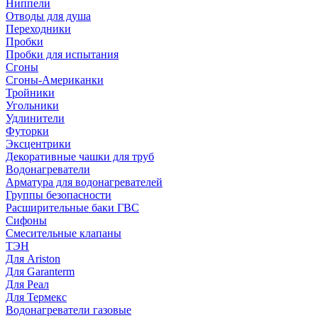
Ниппели
Отводы для душа
Переходники
Пробки
Пробки для испытания
Сгоны
Сгоны-Американки
Тройники
Угольники
Удлинители
Футорки
Эксцентрики
Декоративные чашки для труб
Водонагреватели
Арматура для водонагревателей
Группы безопасности
Расширительные баки ГВС
Сифоны
Смесительные клапаны
ТЭН
Для Ariston
Для Garanterm
Для Реал
Для Термекс
Водонагреватели газовые