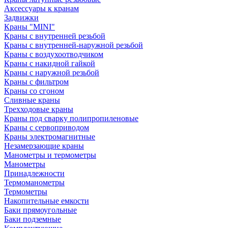
Аксессуары к кранам
Задвижки
Краны "MINI"
Краны с внутренней резьбой
Краны с внутренней-наружной резьбой
Краны с воздухоотводчиком
Краны с накидной гайкой
Краны с наружной резьбой
Краны с фильтром
Краны со сгоном
Сливные краны
Трехходовые краны
Краны под сварку полипропиленовые
Краны с сервоприводом
Краны электромагнитные
Незамерзающие краны
Манометры и термометры
Манометры
Принадлежности
Термоманометры
Термометры
Накопительные емкости
Баки прямоугольные
Баки подземные