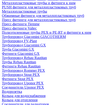
Металлопластиковые трубы и фитинги к ним
PUSH фитинги для металлопластиковых труб
Металлопластиковые трубы
Обжимные фитинги для металлопластиковых труб
Пресс фитинги для металлопластиковых труб
Пресс-фитинги Tiemme
Пресс-фитинги Valtec
Полиэтиленовые трубы PEX и PE-RT и фитинги к ним
Трубопровод Giacomini GIACOTHERM
Трубопровод FV-Plast
Трубопровод Giacomini GX
Труба Giacomini GX
Фитинги Giacomini GX
Трубопровод Rehau Rautitan
Трубы Rehau Rautitan
Фитинги Rehau Rautitan
Трубопровод Rommer PEX
Трубопровод Stout PEX
Фитинги Stout PEX
Трубопровод Uponor PEX
Соединители Uponor PEX
Водорозетка
Кольца для водоснабжения
Кольца для отопления
Соединители для радиаторов