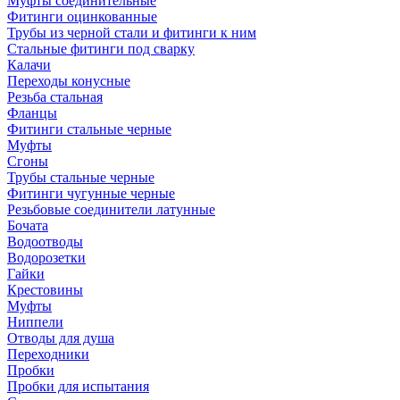
Муфты соединительные
Фитинги оцинкованные
Трубы из черной стали и фитинги к ним
Стальные фитинги под сварку
Калачи
Переходы конусные
Резьба стальная
Фланцы
Фитинги стальные черные
Муфты
Сгоны
Трубы стальные черные
Фитинги чугунные черные
Резьбовые соединители латунные
Бочата
Водоотводы
Водорозетки
Гайки
Крестовины
Муфты
Ниппели
Отводы для душа
Переходники
Пробки
Пробки для испытания