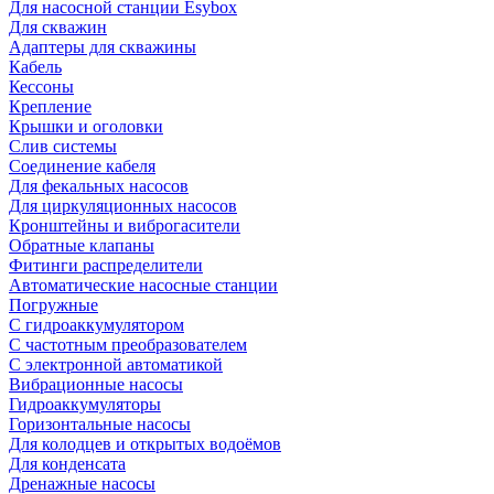
Для насосной станции Esybox
Для скважин
Адаптеры для скважины
Кабель
Кессоны
Крепление
Крышки и оголовки
Слив системы
Соединение кабеля
Для фекальных насосов
Для циркуляционных насосов
Кронштейны и виброгасители
Обратные клапаны
Фитинги распределители
Автоматические насосные станции
Погружные
С гидроаккумулятором
С частотным преобразователем
С электронной автоматикой
Вибрационные насосы
Гидроаккумуляторы
Горизонтальные насосы
Для колодцев и открытых водоёмов
Для конденсата
Дренажные насосы