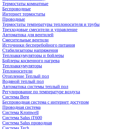
Термостаты комнатные
Беспроводные
Интернет термостаты
Проводные
Термостаты температуры теплоносителя и трубы
Трехходовые смесители и управление
Автоматика для вентилей
Смесительные вентили
Источники бесперебойного питания
Стабилизаторы напряжения
Теплоаккумуляторы и бойлеры
Бойлеры косвенного нагрева
Теплоаккумуляторы
Теплоносители
Отопление Теплый пол
Водяной теплый пол
Автоматика системы теплый пол
Регулирование по температуре воздуха
Система Berg
Беспроводная система с интернет доступом
Проводная система
Система Kromwell
Система Salus iT600
Система Salus проводная
Система Tech