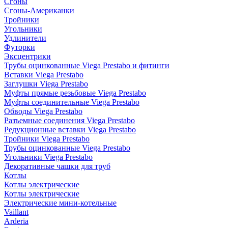
Сгоны
Сгоны-Американки
Тройники
Угольники
Удлинители
Футорки
Эксцентрики
Трубы оцинкованные Viega Prestabo и фитинги
Вставки Viega Prestabo
Заглушки Viega Prestabo
Муфты прямые резьбовые Viega Prestabo
Муфты соединительные Viega Prestabo
Обводы Viega Prestabo
Разъемные соединения Viega Prestabo
Редукционные вставки Viega Prestabo
Тройники Viega Prestabo
Трубы оцинкованные Viega Prestabo
Угольники Viega Prestabo
Декоративные чашки для труб
Котлы
Котлы электрические
Котлы электрические
Электрические мини-котельные
Vaillant
Arderia