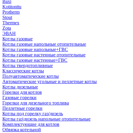
Baxi
Kotitonttu
Protherm
Stout
Thermex
Zota
ЭВАН
Котлы газовые
Котлы газовые напольные отопительные
Котлы газовые напольные+ГВС
Котлы газовые настенные отопительные
Котлы газовые настенные+ГВС
Котлы твердотопливные
Классические котлы
Полуавтоматические котлы
Автоматические угольные и пеллетные котлы
Котлы дизельные
Горелки для котлов
Газовые горелки
Горелки для дизельного топлива
Пеллетные горелки
Котлы под горелку газ/дизель
Котлы газ\дизель напольные отопительные
Комплектующие для котлов
Обвязка котельной