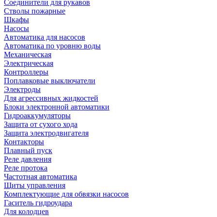
Соединители для рукавов
Стволы пожарные
Шкафы
Насосы
Автоматика для насосов
Автоматика по уровню воды
Механическая
Электрическая
Контроллеры
Поплавковые выключатели
Электроды
Для агрессивных жидкостей
Блоки электронной автоматики
Гидроаккумуляторы
Защита от сухого хода
Защита электродвигателя
Контакторы
Плавный пуск
Реле давления
Реле протока
Частотная автоматика
Щиты управления
Комплектующие для обвязки насосов
Гаситель гидроудара
Для колодцев