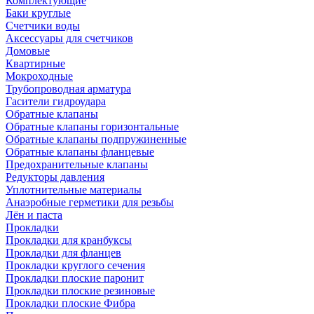
Комплектующие
Баки круглые
Счетчики воды
Аксессуары для счетчиков
Домовые
Квартирные
Мокроходные
Трубопроводная арматура
Гасители гидроудара
Обратные клапаны
Обратные клапаны горизонтальные
Обратные клапаны подпружиненные
Обратные клапаны фланцевые
Предохранительные клапаны
Редукторы давления
Уплотнительные материалы
Анаэробные герметики для резьбы
Лён и паста
Прокладки
Прокладки для кранбуксы
Прокладки для фланцев
Прокладки круглого сечения
Прокладки плоские паронит
Прокладки плоские резиновые
Прокладки плоские Фибра