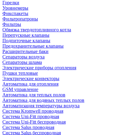
Горелки
Уровнемеры
Фикспакеты
Фильтропатроны
Фильтры
Обвязка твердотопливного котла
Перепускные клапаны
Подпиточные клапаны
Предохранительные клапаны
Расширительные баки
Сепараторы воздуха
Сепараторы шлама
Электрические приборы отопления
Пушки тепловые
Электрические конвекторы
Автоматика для отопления
GSM управление
Автоматика для теплых полов
Автоматика для водяных теплых полов
Автоматизация температуры воздуха
Система Kromwell проводная
Система Uni-Fitt проводная
Система Uni-Fitt беспроводная
Система Salus проводная
Система Salus беспроводная