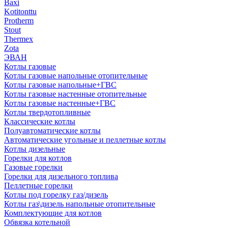
Baxi
Kotitonttu
Protherm
Stout
Thermex
Zota
ЭВАН
Котлы газовые
Котлы газовые напольные отопительные
Котлы газовые напольные+ГВС
Котлы газовые настенные отопительные
Котлы газовые настенные+ГВС
Котлы твердотопливные
Классические котлы
Полуавтоматические котлы
Автоматические угольные и пеллетные котлы
Котлы дизельные
Горелки для котлов
Газовые горелки
Горелки для дизельного топлива
Пеллетные горелки
Котлы под горелку газ/дизель
Котлы газ\дизель напольные отопительные
Комплектующие для котлов
Обвязка котельной