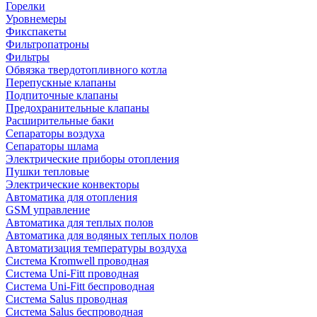
Горелки
Уровнемеры
Фикспакеты
Фильтропатроны
Фильтры
Обвязка твердотопливного котла
Перепускные клапаны
Подпиточные клапаны
Предохранительные клапаны
Расширительные баки
Сепараторы воздуха
Сепараторы шлама
Электрические приборы отопления
Пушки тепловые
Электрические конвекторы
Автоматика для отопления
GSM управление
Автоматика для теплых полов
Автоматика для водяных теплых полов
Автоматизация температуры воздуха
Система Kromwell проводная
Система Uni-Fitt проводная
Система Uni-Fitt беспроводная
Система Salus проводная
Система Salus беспроводная