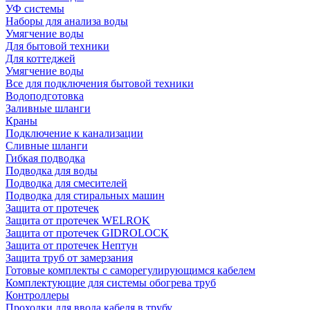
УФ системы
Наборы для анализа воды
Умягчение воды
Для бытовой техники
Для коттеджей
Умягчение воды
Все для подключения бытовой техники
Водоподготовка
Заливные шланги
Краны
Подключение к канализации
Сливные шланги
Гибкая подводка
Подводка для воды
Подводка для смесителей
Подводка для стиральных машин
Защита от протечек
Защита от протечек WELROK
Защита от протечек GIDROLOCK
Защита от протечек Нептун
Защита труб от замерзания
Готовые комплекты с саморегулирующимся кабелем
Комплектующие для системы обогрева труб
Контроллеры
Проходки для ввода кабеля в трубу