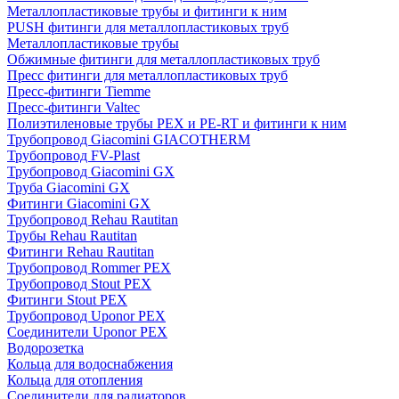
Металлопластиковые трубы и фитинги к ним
PUSH фитинги для металлопластиковых труб
Металлопластиковые трубы
Обжимные фитинги для металлопластиковых труб
Пресс фитинги для металлопластиковых труб
Пресс-фитинги Tiemme
Пресс-фитинги Valtec
Полиэтиленовые трубы PEX и PE-RT и фитинги к ним
Трубопровод Giacomini GIACOTHERM
Трубопровод FV-Plast
Трубопровод Giacomini GX
Труба Giacomini GX
Фитинги Giacomini GX
Трубопровод Rehau Rautitan
Трубы Rehau Rautitan
Фитинги Rehau Rautitan
Трубопровод Rommer PEX
Трубопровод Stout PEX
Фитинги Stout PEX
Трубопровод Uponor PEX
Соединители Uponor PEX
Водорозетка
Кольца для водоснабжения
Кольца для отопления
Соединители для радиаторов