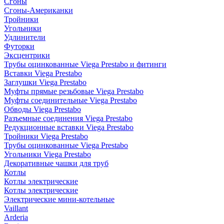
Сгоны
Сгоны-Американки
Тройники
Угольники
Удлинители
Футорки
Эксцентрики
Трубы оцинкованные Viega Prestabo и фитинги
Вставки Viega Prestabo
Заглушки Viega Prestabo
Муфты прямые резьбовые Viega Prestabo
Муфты соединительные Viega Prestabo
Обводы Viega Prestabo
Разъемные соединения Viega Prestabo
Редукционные вставки Viega Prestabo
Тройники Viega Prestabo
Трубы оцинкованные Viega Prestabo
Угольники Viega Prestabo
Декоративные чашки для труб
Котлы
Котлы электрические
Котлы электрические
Электрические мини-котельные
Vaillant
Arderia