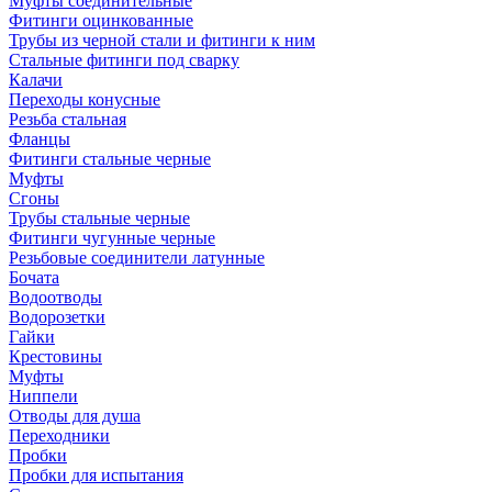
Муфты соединительные
Фитинги оцинкованные
Трубы из черной стали и фитинги к ним
Стальные фитинги под сварку
Калачи
Переходы конусные
Резьба стальная
Фланцы
Фитинги стальные черные
Муфты
Сгоны
Трубы стальные черные
Фитинги чугунные черные
Резьбовые соединители латунные
Бочата
Водоотводы
Водорозетки
Гайки
Крестовины
Муфты
Ниппели
Отводы для душа
Переходники
Пробки
Пробки для испытания