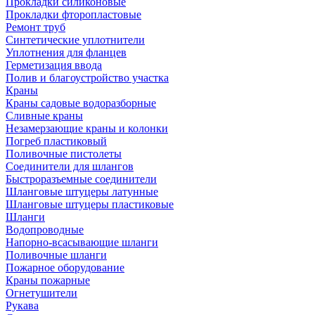
Прокладки силиконовые
Прокладки фторопластовые
Ремонт труб
Синтетические уплотнители
Уплотнения для фланцев
Герметизация ввода
Полив и благоустройство участка
Краны
Краны садовые водоразборные
Сливные краны
Незамерзающие краны и колонки
Погреб пластиковый
Поливочные пистолеты
Соединители для шлангов
Быстроразъемные соединители
Шланговые штуцеры латунные
Шланговые штуцеры пластиковые
Шланги
Водопроводные
Напорно-всасывающие шланги
Поливочные шланги
Пожарное оборудование
Краны пожарные
Огнетушители
Рукава