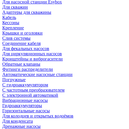
Для насосной станции Esybox
Для скважин
Адаптеры для скважины
Кабель
Кессоны
Крепление
Крышки и оголовки
Слив системы
Соединение кабеля
Для фекальных насосов
Для циркуляционных насосов
Кронштейны и виброгасители
Обратные клапаны
Фитинги распределители
Автоматические насосные станции
Погружные
С гидроаккумулятором
С частотным преобразователем
С электронной автоматикой
Вибрационные насосы
Гидроаккумуляторы
Горизонтальные насосы
Для колодцев и открытых водоёмов
Для конденсата
Дренажные насосы