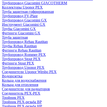
Трубопровод Giacomini GIACOTHERM
Коллекторы Uponor PEX
Труба защитная гофрированная
Трубопровод FV-Plast
Трубопровод Giacomini GX
Инструмент Giacomini GX
Трубы Giacomini GX
Фитинги Giacomini GX
Труба защитная
Трубопровод Rehau Rautitan
Трубы Rehau Rautitan
Фитинги Rehau Rautitan
Трубопровод Rommer PEX
Трубопровод Stout PEX
Фитинги Stout PEX
Трубопровод Uponor PEX
Соединители Uponor Wirsbo PEX
Водорозетка
Кольца для водоснабжения
Кольца для отопления
Соединители для радиаторов
Соединитель PEX-PEX
Тройник PEX
Тройник PEX-резьба ВР
Тройник PEX-резьба НР