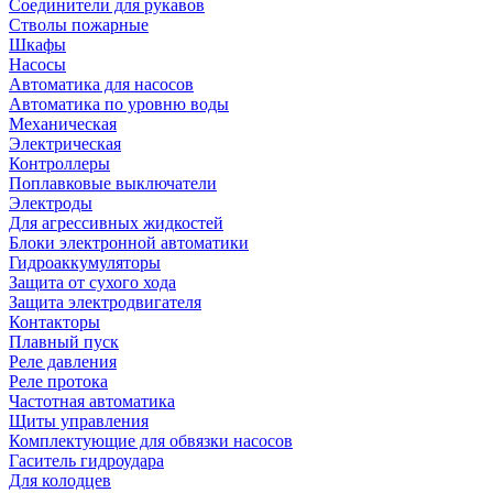
Соединители для рукавов
Стволы пожарные
Шкафы
Насосы
Автоматика для насосов
Автоматика по уровню воды
Механическая
Электрическая
Контроллеры
Поплавковые выключатели
Электроды
Для агрессивных жидкостей
Блоки электронной автоматики
Гидроаккумуляторы
Защита от сухого хода
Защита электродвигателя
Контакторы
Плавный пуск
Реле давления
Реле протока
Частотная автоматика
Щиты управления
Комплектующие для обвязки насосов
Гаситель гидроудара
Для колодцев