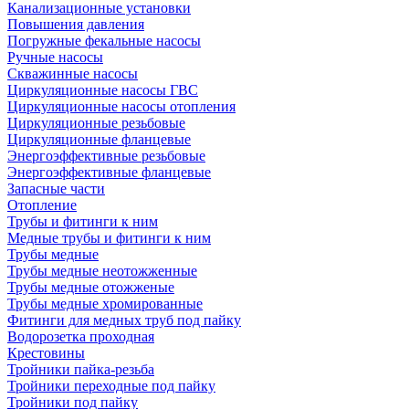
Канализационные установки
Повышения давления
Погружные фекальные насосы
Ручные насосы
Скважинные насосы
Циркуляционные насосы ГВС
Циркуляционные насосы отопления
Циркуляционные резьбовые
Циркуляционные фланцевые
Энергоэффективные резьбовые
Энергоэффективные фланцевые
Запасные части
Отопление
Трубы и фитинги к ним
Медные трубы и фитинги к ним
Трубы медные
Трубы медные неотожженные
Трубы медные отожженые
Трубы медные хромированные
Фитинги для медных труб под пайку
Водорозетка проходная
Крестовины
Тройники пайка-резьба
Тройники переходные под пайку
Тройники под пайку