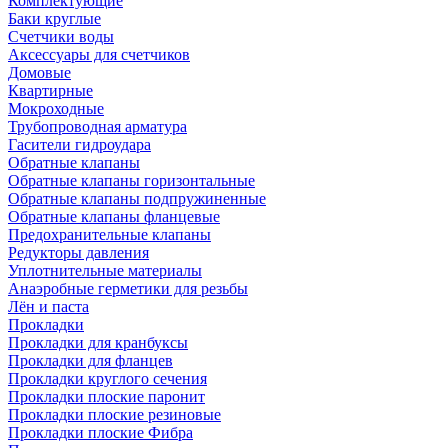
Комплектующие
Баки круглые
Счетчики воды
Аксессуары для счетчиков
Домовые
Квартирные
Мокроходные
Трубопроводная арматура
Гасители гидроудара
Обратные клапаны
Обратные клапаны горизонтальные
Обратные клапаны подпружиненные
Обратные клапаны фланцевые
Предохранительные клапаны
Редукторы давления
Уплотнительные материалы
Анаэробные герметики для резьбы
Лён и паста
Прокладки
Прокладки для кранбуксы
Прокладки для фланцев
Прокладки круглого сечения
Прокладки плоские паронит
Прокладки плоские резиновые
Прокладки плоские Фибра