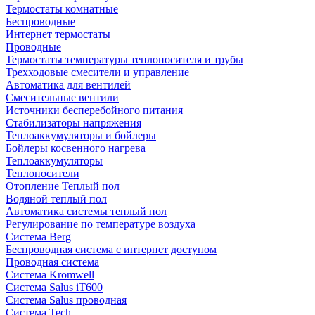
Термостаты комнатные
Беспроводные
Интернет термостаты
Проводные
Термостаты температуры теплоносителя и трубы
Трехходовые смесители и управление
Автоматика для вентилей
Смесительные вентили
Источники бесперебойного питания
Стабилизаторы напряжения
Теплоаккумуляторы и бойлеры
Бойлеры косвенного нагрева
Теплоаккумуляторы
Теплоносители
Отопление Теплый пол
Водяной теплый пол
Автоматика системы теплый пол
Регулирование по температуре воздуха
Система Berg
Беспроводная система с интернет доступом
Проводная система
Система Kromwell
Система Salus iT600
Система Salus проводная
Система Tech