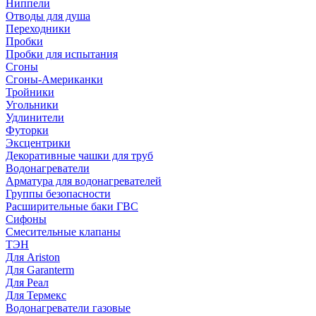
Ниппели
Отводы для душа
Переходники
Пробки
Пробки для испытания
Сгоны
Сгоны-Американки
Тройники
Угольники
Удлинители
Футорки
Эксцентрики
Декоративные чашки для труб
Водонагреватели
Арматура для водонагревателей
Группы безопасности
Расширительные баки ГВС
Сифоны
Смесительные клапаны
ТЭН
Для Ariston
Для Garanterm
Для Реал
Для Термекс
Водонагреватели газовые