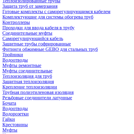
Теплоизолированные трубы
Защита труб от замерзания
Готовые комплекты с саморегулирующимся кабелем
Комплектующие для системы обогрева труб
Контроллеры
Проходки для ввода кабеля в трубу
Соединительные муфты
Саморегулирующийся кабель
Защитные трубы гофрированные
Фитинги обжимные GEBO для стальных труб
Тройники
Водоотводы
Муфты ремонтные
Муфты соединительные
Теплоизоляция для труб
Защитная теплоизоляция
Крепление теплоизоляции
Трубная полиэтиленовая изоляция
Резьбовые соединители латунные
Бочата
Водоотводы
Водорозетки
Гайки
Крестовины
Муфты