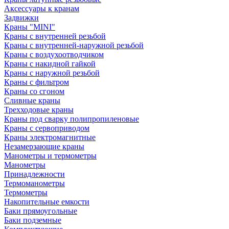
Аксессуары к кранам
Задвижки
Краны "MINI"
Краны с внутренней резьбой
Краны с внутренней-наружной резьбой
Краны с воздухоотводчиком
Краны с накидной гайкой
Краны с наружной резьбой
Краны с фильтром
Краны со сгоном
Сливные краны
Трехходовые краны
Краны под сварку полипропиленовые
Краны с сервоприводом
Краны электромагнитные
Незамерзающие краны
Манометры и термометры
Манометры
Принадлежности
Термоманометры
Термометры
Накопительные емкости
Баки прямоугольные
Баки подземные