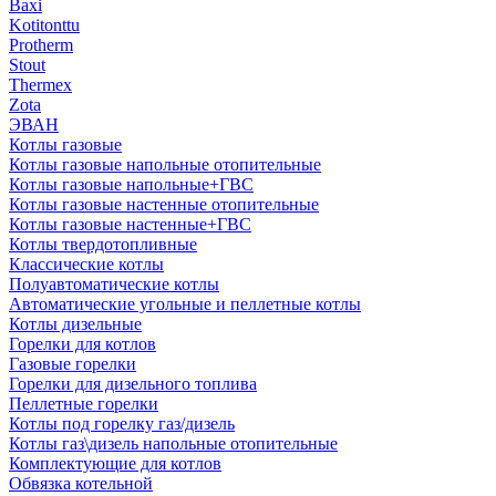
Baxi
Kotitonttu
Protherm
Stout
Thermex
Zota
ЭВАН
Котлы газовые
Котлы газовые напольные отопительные
Котлы газовые напольные+ГВС
Котлы газовые настенные отопительные
Котлы газовые настенные+ГВС
Котлы твердотопливные
Классические котлы
Полуавтоматические котлы
Автоматические угольные и пеллетные котлы
Котлы дизельные
Горелки для котлов
Газовые горелки
Горелки для дизельного топлива
Пеллетные горелки
Котлы под горелку газ/дизель
Котлы газ\дизель напольные отопительные
Комплектующие для котлов
Обвязка котельной