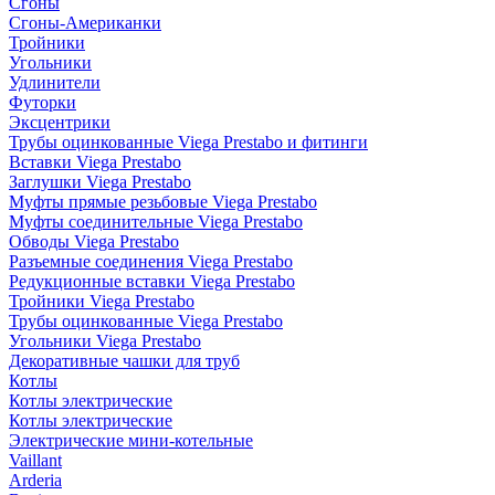
Сгоны
Сгоны-Американки
Тройники
Угольники
Удлинители
Футорки
Эксцентрики
Трубы оцинкованные Viega Prestabo и фитинги
Вставки Viega Prestabo
Заглушки Viega Prestabo
Муфты прямые резьбовые Viega Prestabo
Муфты соединительные Viega Prestabo
Обводы Viega Prestabo
Разъемные соединения Viega Prestabo
Редукционные вставки Viega Prestabo
Тройники Viega Prestabo
Трубы оцинкованные Viega Prestabo
Угольники Viega Prestabo
Декоративные чашки для труб
Котлы
Котлы электрические
Котлы электрические
Электрические мини-котельные
Vaillant
Arderia