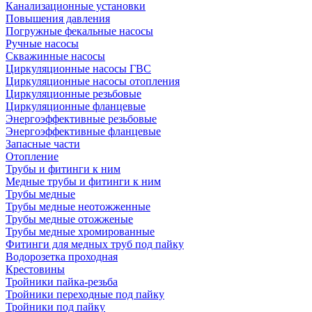
Канализационные установки
Повышения давления
Погружные фекальные насосы
Ручные насосы
Скважинные насосы
Циркуляционные насосы ГВС
Циркуляционные насосы отопления
Циркуляционные резьбовые
Циркуляционные фланцевые
Энергоэффективные резьбовые
Энергоэффективные фланцевые
Запасные части
Отопление
Трубы и фитинги к ним
Медные трубы и фитинги к ним
Трубы медные
Трубы медные неотожженные
Трубы медные отожженые
Трубы медные хромированные
Фитинги для медных труб под пайку
Водорозетка проходная
Крестовины
Тройники пайка-резьба
Тройники переходные под пайку
Тройники под пайку