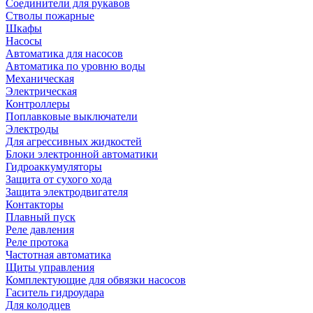
Соединители для рукавов
Стволы пожарные
Шкафы
Насосы
Автоматика для насосов
Автоматика по уровню воды
Механическая
Электрическая
Контроллеры
Поплавковые выключатели
Электроды
Для агрессивных жидкостей
Блоки электронной автоматики
Гидроаккумуляторы
Защита от сухого хода
Защита электродвигателя
Контакторы
Плавный пуск
Реле давления
Реле протока
Частотная автоматика
Щиты управления
Комплектующие для обвязки насосов
Гаситель гидроудара
Для колодцев