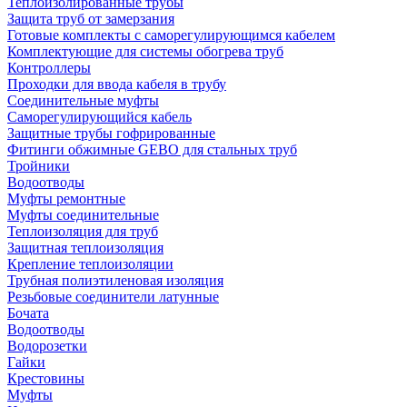
Теплоизолированные трубы
Защита труб от замерзания
Готовые комплекты с саморегулирующимся кабелем
Комплектующие для системы обогрева труб
Контроллеры
Проходки для ввода кабеля в трубу
Соединительные муфты
Саморегулирующийся кабель
Защитные трубы гофрированные
Фитинги обжимные GEBO для стальных труб
Тройники
Водоотводы
Муфты ремонтные
Муфты соединительные
Теплоизоляция для труб
Защитная теплоизоляция
Крепление теплоизоляции
Трубная полиэтиленовая изоляция
Резьбовые соединители латунные
Бочата
Водоотводы
Водорозетки
Гайки
Крестовины
Муфты