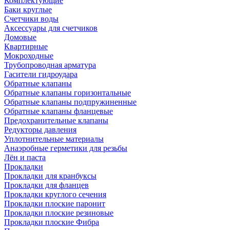
Комплектующие
Баки круглые
Счетчики воды
Аксессуары для счетчиков
Домовые
Квартирные
Мокроходные
Трубопроводная арматура
Гасители гидроудара
Обратные клапаны
Обратные клапаны горизонтальные
Обратные клапаны подпружиненные
Обратные клапаны фланцевые
Предохранительные клапаны
Редукторы давления
Уплотнительные материалы
Анаэробные герметики для резьбы
Лён и паста
Прокладки
Прокладки для кранбуксы
Прокладки для фланцев
Прокладки круглого сечения
Прокладки плоские паронит
Прокладки плоские резиновые
Прокладки плоские Фибра