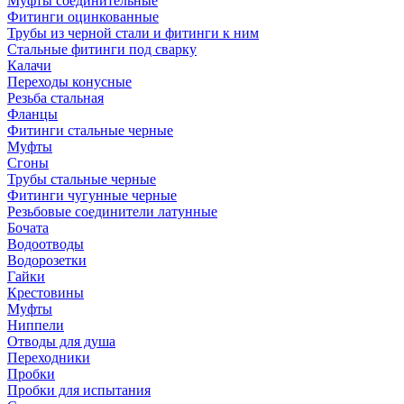
Муфты соединительные
Фитинги оцинкованные
Трубы из черной стали и фитинги к ним
Стальные фитинги под сварку
Калачи
Переходы конусные
Резьба стальная
Фланцы
Фитинги стальные черные
Муфты
Сгоны
Трубы стальные черные
Фитинги чугунные черные
Резьбовые соединители латунные
Бочата
Водоотводы
Водорозетки
Гайки
Крестовины
Муфты
Ниппели
Отводы для душа
Переходники
Пробки
Пробки для испытания