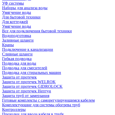
УФ системы
Наборы для анализа воды
Умягчение воды
Для бытовой техники
Для коттеджей
Умягчение воды
Все для подключения бытовой техники
Водоподготовка
Заливные шланги
Краны
Подключение к канализации
Сливные шланги
Гибкая подводка
Подводка для воды
Подводка для смесителей
Подводка для стиральных машин
Защита от протечек
Защита от протечек WELROK
Защита от протечек GIDROLOCK
Защита от протечек Нептун
Защита труб от замерзания
Готовые комплекты с саморегулирующимся кабелем
Комплектующие для системы обогрева труб
Контроллеры
Проходки для ввода кабеля в трубу