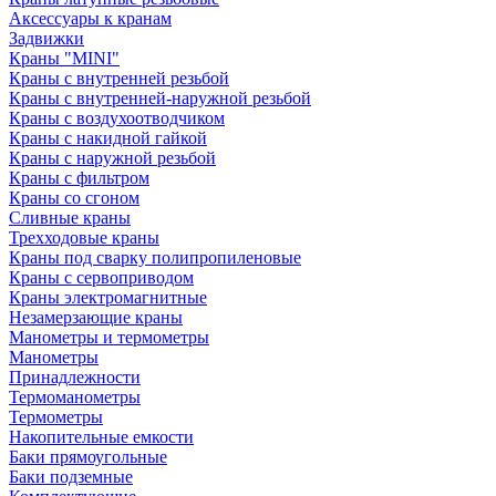
Аксессуары к кранам
Задвижки
Краны "MINI"
Краны с внутренней резьбой
Краны с внутренней-наружной резьбой
Краны с воздухоотводчиком
Краны с накидной гайкой
Краны с наружной резьбой
Краны с фильтром
Краны со сгоном
Сливные краны
Трехходовые краны
Краны под сварку полипропиленовые
Краны с сервоприводом
Краны электромагнитные
Незамерзающие краны
Манометры и термометры
Манометры
Принадлежности
Термоманометры
Термометры
Накопительные емкости
Баки прямоугольные
Баки подземные