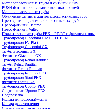
Металлопластиковые трубы и фитинги к ним
PUSH фитинги для металлопластиковых труб
Металлопластиковые трубы
Обжимные фитинги для металлопластиковых труб
Пресс фитинги для металлопластиковых труб
Пресс-фитинги Tiemme
Пресс-фитинги Valtec
Полиэтиленовые трубы PEX и PE-RT и фитинги к ним
Трубопровод Giacomini GIACOTHERM
Трубопровод FV-Plast
Трубопровод Giacomini GX
Труба Giacomini GX
Фитинги Giacomini GX
Трубопровод Rehau Rautitan
Трубы Rehau Rautitan
Фитинги Rehau Rautitan
Трубопровод Rommer PEX
Трубопровод Stout PEX
Фитинги Stout PEX
Трубопровод Uponor PEX
Соединители Uponor PEX
Водорозетка
Кольца для водоснабжения
Кольца для отопления
Соединители для радиаторов