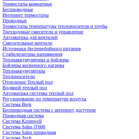
Термостаты комнатные
Беспроводные
Интернет термостаты
Проводные
Термостаты температуры теплоносителя и трубы
Трехходовые смесители и управление
Автоматика для вентилей
Смесительные вентили
Источники бесперебойного питания
Стабилизаторы напряжения
Теплоаккумуляторы и бойлеры
Бойлеры косвенного нагрева
Теплоаккумуляторы
Теплоносители
Отопление Теплый пол
Водяной теплый пол
Автоматика системы теплый пол
Регулирование по температуре воздуха
Система Berg
Беспроводная система с интернет доступом
Проводная система
Система Kromwell
Система Salus iT600
Система Salus проводная
Система Tech