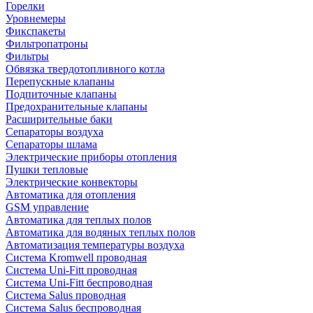
Горелки
Уровнемеры
Фикспакеты
Фильтропатроны
Фильтры
Обвязка твердотопливного котла
Перепускные клапаны
Подпиточные клапаны
Предохранительные клапаны
Расширительные баки
Сепараторы воздуха
Сепараторы шлама
Электрические приборы отопления
Пушки тепловые
Электрические конвекторы
Автоматика для отопления
GSM управление
Автоматика для теплых полов
Автоматика для водяных теплых полов
Автоматизация температуры воздуха
Система Kromwell проводная
Система Uni-Fitt проводная
Система Uni-Fitt беспроводная
Система Salus проводная
Система Salus беспроводная