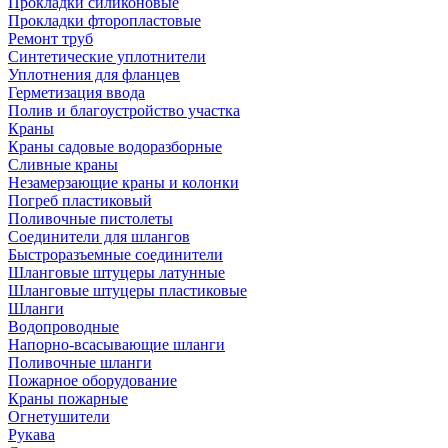
Прокладки силиконовые
Прокладки фторопластовые
Ремонт труб
Синтетические уплотнители
Уплотнения для фланцев
Герметизация ввода
Полив и благоустройство участка
Краны
Краны садовые водоразборные
Сливные краны
Незамерзающие краны и колонки
Погреб пластиковый
Поливочные пистолеты
Соединители для шлангов
Быстроразъемные соединители
Шланговые штуцеры латунные
Шланговые штуцеры пластиковые
Шланги
Водопроводные
Напорно-всасывающие шланги
Поливочные шланги
Пожарное оборудование
Краны пожарные
Огнетушители
Рукава