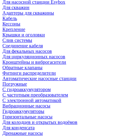
Для насосной станции Esybox
Для скважин
Адаптеры для скважины
Кабель
Кессоны
Крепление
Крышки и оголовки
Слив системы
Соединение кабеля
Для фекальных насосов
Для циркуляционных насосов
Кронштейны и виброгасители
Обратные клапаны
Фитинги распределители
Автоматические насосные станции
Погружные
С гидроаккумулятором
С частотным преобразователем
С электронной автоматикой
Вибрационные насосы
Гидроаккумуляторы
Горизонтальные насосы
Для колодцев и открытых водоёмов
Для конденсата
Дренажные насосы