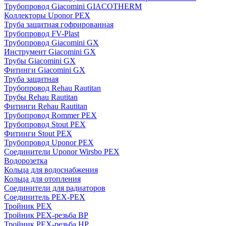
Трубопровод Giacomini GIACOTHERM
Коллекторы Uponor PEX
Труба защитная гофрированная
Трубопровод FV-Plast
Трубопровод Giacomini GX
Инструмент Giacomini GX
Трубы Giacomini GX
Фитинги Giacomini GX
Труба защитная
Трубопровод Rehau Rautitan
Трубы Rehau Rautitan
Фитинги Rehau Rautitan
Трубопровод Rommer PEX
Трубопровод Stout PEX
Фитинги Stout PEX
Трубопровод Uponor PEX
Соединители Uponor Wirsbo PEX
Водорозетка
Кольца для водоснабжения
Кольца для отопления
Соединители для радиаторов
Соединитель PEX-PEX
Тройник PEX
Тройник PEX-резьба ВР
Тройник PEX-резьба НР