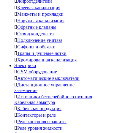

Жироотделители

Клеевая канализация

Манжеты и прокладки

Наружная канализация

Обратные клапаны

Отвод конденсата

Подключение унитаза

Сифоны и обвязки

Трапы и душевые лотки

Хромированная канализация
Электрика

GSM оборудование

Автоматические выключатели

Дистанционное управление
Заземление

Источники бесперебойного питания
Кабельная арматура

Кабельная продукция

Контакторы и реле

Реле контроля и защиты

Реле уровня жидкости