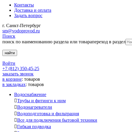
Контакты
Доставка и оплата
Задать вопрос
г. Санкт-Петербург
sm@vodoprovod.ru
Поиск
поиск по наименованию раздела или товара
переход в раздел
Войти
+7 (812) 350-45-25
заказать звонок
в корзине
:
товаров
в закладках
:
товаров
Водоснабжение

Трубы и фитинги к ним

Водонагреватели

Водоподготовка и фильтрация

Все для подключения бытовой техники

Гибкая подводка