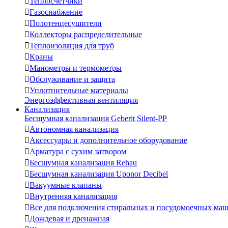

Теплосчетчики

Газоснабжение

Полотенцесушители

Коллекторы распределительные

Теплоизоляция для труб

Краны

Манометры и термометры

Обслуживание и защита

Уплотнительные материалы
Энергоэффективная вентиляция
Канализация
Бесшумная канализация Geberit Silent-PP

Автономная канализация

Аксессуары и дополнительное оборудование

Арматура с сухим затвором

Бесшумная канализация Rehau

Бесшумная канализация Uponor Decibel

Вакуумные клапаны

Внутренняя канализация

Все для подключения стиральных и посудомоечных ма

Дождевая и дренажная