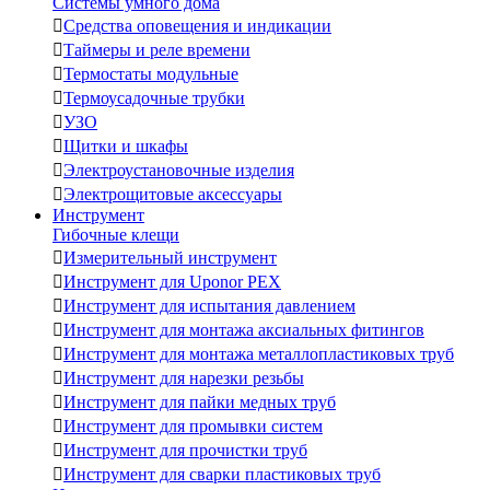
Системы умного дома

Средства оповещения и индикации

Таймеры и реле времени

Термостаты модульные

Термоусадочные трубки

УЗО

Щитки и шкафы

Электроустановочные изделия

Электрощитовые аксессуары
Инструмент
Гибочные клещи

Измерительный инструмент

Инструмент для Uponor PEX

Инструмент для испытания давлением

Инструмент для монтажа аксиальных фитингов

Инструмент для монтажа металлопластиковых труб

Инструмент для нарезки резьбы

Инструмент для пайки медных труб

Инструмент для промывки систем

Инструмент для прочистки труб

Инструмент для сварки пластиковых труб