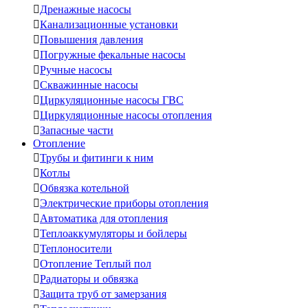

Дренажные насосы

Канализационные установки

Повышения давления

Погружные фекальные насосы

Ручные насосы

Скважинные насосы

Циркуляционные насосы ГВС

Циркуляционные насосы отопления

Запасные части
Отопление

Трубы и фитинги к ним

Котлы

Обвязка котельной

Электрические приборы отопления

Автоматика для отопления

Теплоаккумуляторы и бойлеры

Теплоносители

Отопление Теплый пол

Радиаторы и обвязка

Защита труб от замерзания