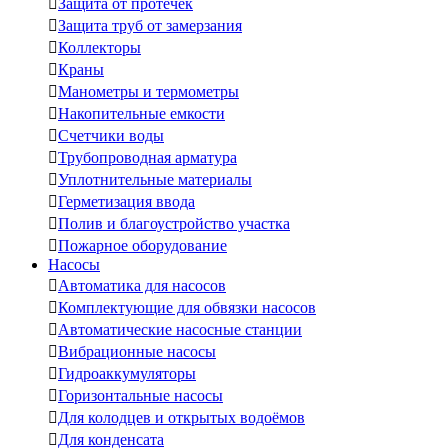

Защита от протечек

Защита труб от замерзания

Коллекторы

Краны

Манометры и термометры

Накопительные емкости

Счетчики воды

Трубопроводная арматура

Уплотнительные материалы

Герметизация ввода

Полив и благоустройство участка

Пожарное оборудование
Насосы

Автоматика для насосов

Комплектующие для обвязки насосов

Автоматические насосные станции

Вибрационные насосы

Гидроаккумуляторы

Горизонтальные насосы

Для колодцев и открытых водоёмов

Для конденсата