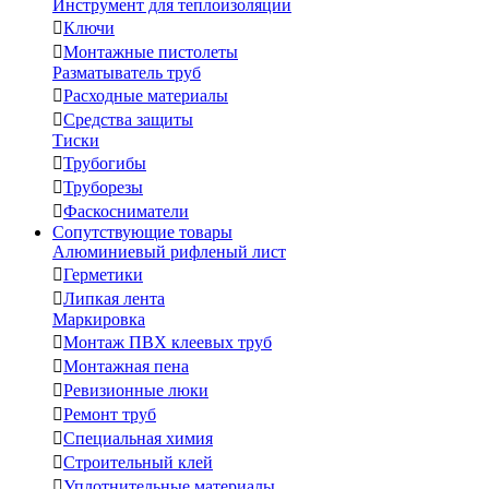
Инструмент для теплоизоляции

Ключи

Монтажные пистолеты
Разматыватель труб

Расходные материалы

Средства защиты
Тиски

Трубогибы

Труборезы

Фаскосниматели
Сопутствующие товары
Алюминиевый рифленый лист

Герметики

Липкая лента
Маркировка

Монтаж ПВХ клеевых труб

Монтажная пена

Ревизионные люки

Ремонт труб

Специальная химия

Строительный клей

Уплотнительные материалы