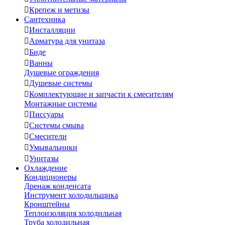

Крепеж и метизы
Сантехника

Инсталляции

Арматура для унитаза

Биде

Ванны
Душевые ограждения

Душевые системы

Комплектующие и запчасти к смесителям
Монтажные системы

Писсуары

Системы смыва

Смесители

Умывальники

Унитазы
Охлаждение
Кондиционеры
Дренаж конденсата
Инструмент холодильщика
Кронштейны
Теплоизоляция холодильная
Труба холодильная