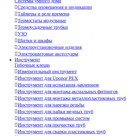
Системы умного дома

Средства оповещения и индикации

Таймеры и реле времени

Термостаты модульные

Термоусадочные трубки

УЗО

Щитки и шкафы

Электроустановочные изделия

Электрощитовые аксессуары
Инструмент
Гибочные клещи

Измерительный инструмент

Инструмент для Uponor PEX

Инструмент для испытания давлением

Инструмент для монтажа аксиальных фитингов

Инструмент для монтажа металлопластиковых труб

Инструмент для нарезки резьбы

Инструмент для пайки медных труб

Инструмент для промывки систем

Инструмент для прочистки труб

Инструмент для сварки пластиковых труб