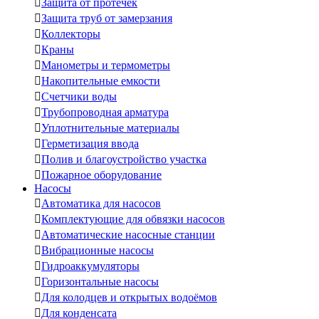

Защита от протечек

Защита труб от замерзания

Коллекторы

Краны

Манометры и термометры

Накопительные емкости

Счетчики воды

Трубопроводная арматура

Уплотнительные материалы

Герметизация ввода

Полив и благоустройство участка

Пожарное оборудование
Насосы

Автоматика для насосов

Комплектующие для обвязки насосов

Автоматические насосные станции

Вибрационные насосы

Гидроаккумуляторы

Горизонтальные насосы

Для колодцев и открытых водоёмов

Для конденсата