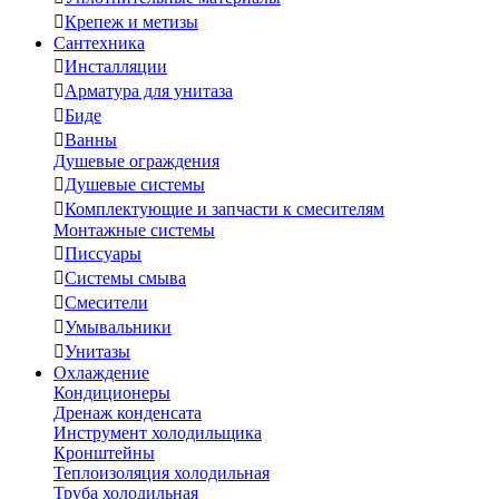

Крепеж и метизы
Сантехника

Инсталляции

Арматура для унитаза

Биде

Ванны
Душевые ограждения

Душевые системы

Комплектующие и запчасти к смесителям
Монтажные системы

Писсуары

Системы смыва

Смесители

Умывальники

Унитазы
Охлаждение
Кондиционеры
Дренаж конденсата
Инструмент холодильщика
Кронштейны
Теплоизоляция холодильная
Труба холодильная