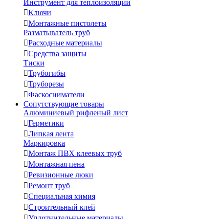
Инструмент для теплоизоляции

Ключи

Монтажные пистолеты
Разматыватель труб

Расходные материалы

Средства защиты
Тиски

Трубогибы

Труборезы

Фаскосниматели
Сопутствующие товары
Алюминиевый рифленый лист

Герметики

Липкая лента
Маркировка

Монтаж ПВХ клеевых труб

Монтажная пена

Ревизионные люки

Ремонт труб

Специальная химия

Строительный клей

Уплотнительные материалы