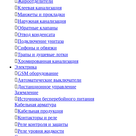

Жироотделители

Клеевая канализация

Манжеты и прокладки

Наружная канализация

Обратные клапаны

Отвод конденсата

Подключение унитаза

Сифоны и обвязки

Трапы и душевые лотки

Хромированная канализация
Электрика

GSM оборудование

Автоматические выключатели

Дистанционное управление
Заземление

Источники бесперебойного питания
Кабельная арматура

Кабельная продукция

Контакторы и реле

Реле контроля и защиты

Реле уровня жидкости