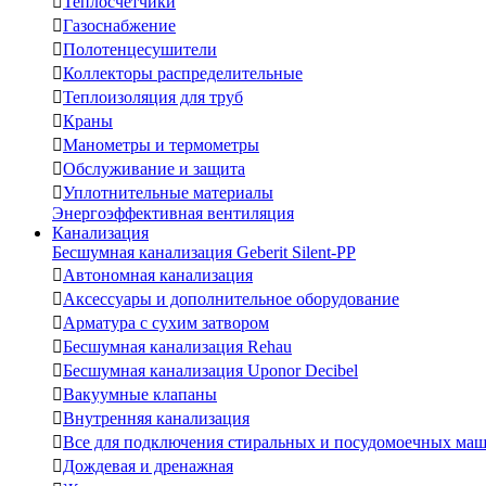

Теплосчетчики

Газоснабжение

Полотенцесушители

Коллекторы распределительные

Теплоизоляция для труб

Краны

Манометры и термометры

Обслуживание и защита

Уплотнительные материалы
Энергоэффективная вентиляция
Канализация
Бесшумная канализация Geberit Silent-PP

Автономная канализация

Аксессуары и дополнительное оборудование

Арматура с сухим затвором

Бесшумная канализация Rehau

Бесшумная канализация Uponor Decibel

Вакуумные клапаны

Внутренняя канализация

Все для подключения стиральных и посудомоечных ма

Дождевая и дренажная