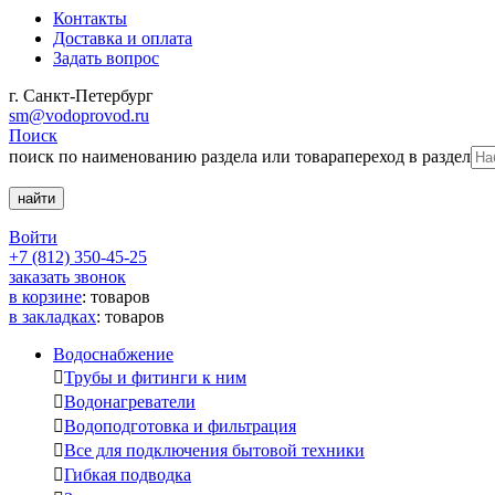
Контакты
Доставка и оплата
Задать вопрос
г. Санкт-Петербург
sm@vodoprovod.ru
Поиск
поиск по наименованию раздела или товара
переход в раздел
Войти
+7 (812) 350-45-25
заказать звонок
в корзине
:
товаров
в закладках
:
товаров
Водоснабжение

Трубы и фитинги к ним

Водонагреватели

Водоподготовка и фильтрация

Все для подключения бытовой техники

Гибкая подводка