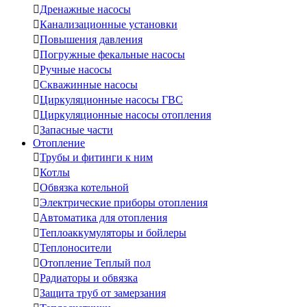

Дренажные насосы

Канализационные установки

Повышения давления

Погружные фекальные насосы

Ручные насосы

Скважинные насосы

Циркуляционные насосы ГВС

Циркуляционные насосы отопления

Запасные части
Отопление

Трубы и фитинги к ним

Котлы

Обвязка котельной

Электрические приборы отопления

Автоматика для отопления

Теплоаккумуляторы и бойлеры

Теплоносители

Отопление Теплый пол

Радиаторы и обвязка

Защита труб от замерзания