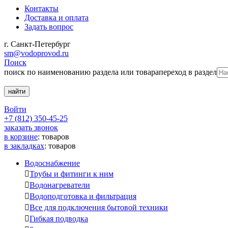
Контакты
Доставка и оплата
Задать вопрос
г. Санкт-Петербург
sm@vodoprovod.ru
Поиск
поиск по наименованию раздела или товара
переход в раздел
Войти
+7 (812) 350-45-25
заказать звонок
в корзине
:
товаров
в закладках
:
товаров
Водоснабжение

Трубы и фитинги к ним

Водонагреватели

Водоподготовка и фильтрация

Все для подключения бытовой техники

Гибкая подводка