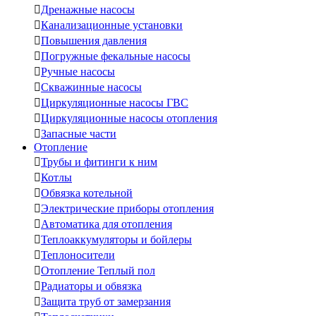

Дренажные насосы

Канализационные установки

Повышения давления

Погружные фекальные насосы

Ручные насосы

Скважинные насосы

Циркуляционные насосы ГВС

Циркуляционные насосы отопления

Запасные части
Отопление

Трубы и фитинги к ним

Котлы

Обвязка котельной

Электрические приборы отопления

Автоматика для отопления

Теплоаккумуляторы и бойлеры

Теплоносители

Отопление Теплый пол

Радиаторы и обвязка

Защита труб от замерзания