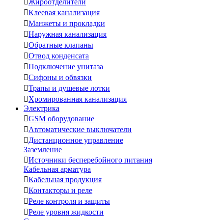

Жироотделители

Клеевая канализация

Манжеты и прокладки

Наружная канализация

Обратные клапаны

Отвод конденсата

Подключение унитаза

Сифоны и обвязки

Трапы и душевые лотки

Хромированная канализация
Электрика

GSM оборудование

Автоматические выключатели

Дистанционное управление
Заземление

Источники бесперебойного питания
Кабельная арматура

Кабельная продукция

Контакторы и реле

Реле контроля и защиты

Реле уровня жидкости