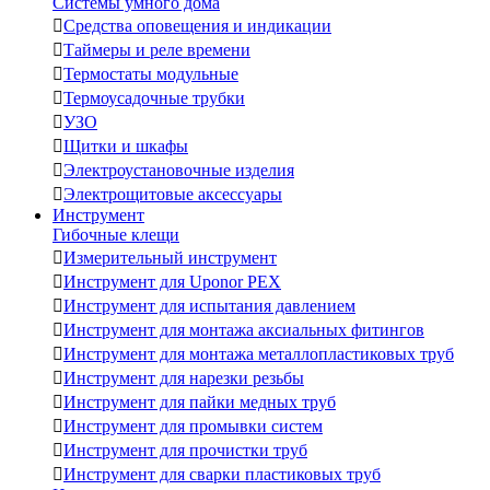
Системы умного дома

Средства оповещения и индикации

Таймеры и реле времени

Термостаты модульные

Термоусадочные трубки

УЗО

Щитки и шкафы

Электроустановочные изделия

Электрощитовые аксессуары
Инструмент
Гибочные клещи

Измерительный инструмент

Инструмент для Uponor PEX

Инструмент для испытания давлением

Инструмент для монтажа аксиальных фитингов

Инструмент для монтажа металлопластиковых труб

Инструмент для нарезки резьбы

Инструмент для пайки медных труб

Инструмент для промывки систем

Инструмент для прочистки труб

Инструмент для сварки пластиковых труб