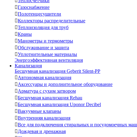

Теплосчетчики

Газоснабжение

Полотенцесушители

Коллекторы распределительные

Теплоизоляция для труб

Краны

Манометры и термометры

Обслуживание и защита

Уплотнительные материалы
Энергоэффективная вентиляция
Канализация
Бесшумная канализация Geberit Silent-PP

Автономная канализация

Аксессуары и дополнительное оборудование

Арматура с сухим затвором

Бесшумная канализация Rehau

Бесшумная канализация Uponor Decibel

Вакуумные клапаны

Внутренняя канализация

Все для подключения стиральных и посудомоечных ма

Дождевая и дренажная