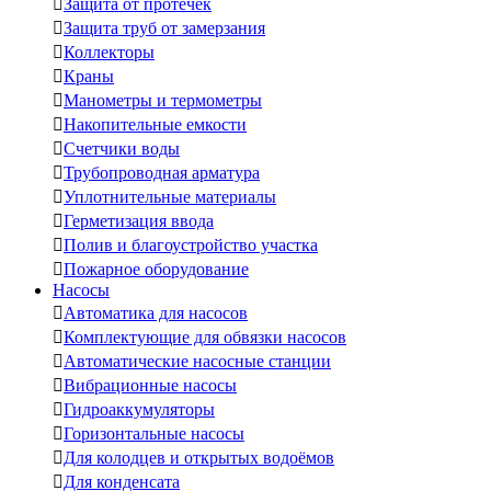

Защита от протечек

Защита труб от замерзания

Коллекторы

Краны

Манометры и термометры

Накопительные емкости

Счетчики воды

Трубопроводная арматура

Уплотнительные материалы

Герметизация ввода

Полив и благоустройство участка

Пожарное оборудование
Насосы

Автоматика для насосов

Комплектующие для обвязки насосов

Автоматические насосные станции

Вибрационные насосы

Гидроаккумуляторы

Горизонтальные насосы

Для колодцев и открытых водоёмов

Для конденсата