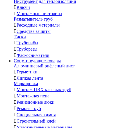
Инструмент для теплоизоляции

Ключи

Монтажные пистолеты
Разматыватель труб

Расходные материалы

Средства защиты
Тиски

Трубогибы

Труборезы

Фаскосниматели
Сопутствующие товары
Алюминиевый рифленый лист

Герметики

Липкая лента
Маркировка

Монтаж ПВХ клеевых труб

Монтажная пена

Ревизионные люки

Ремонт труб

Специальная химия

Строительный клей

Уплотнительные материалы