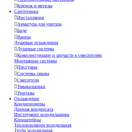

Крепеж и метизы
Сантехника

Инсталляции

Арматура для унитаза

Биде

Ванны
Душевые ограждения

Душевые системы

Комплектующие и запчасти к смесителям
Монтажные системы

Писсуары

Системы смыва

Смесители

Умывальники

Унитазы
Охлаждение
Кондиционеры
Дренаж конденсата
Инструмент холодильщика
Кронштейны
Теплоизоляция холодильная
Труба холодильная