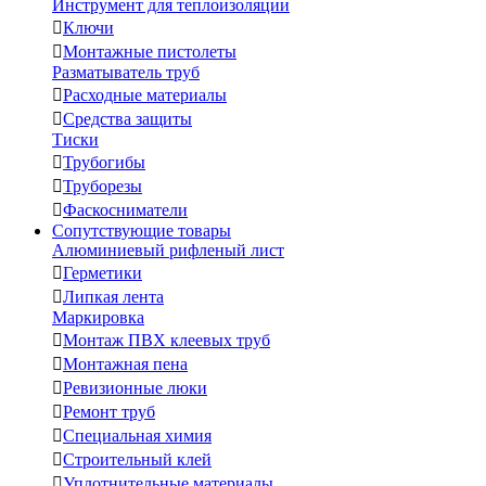
Инструмент для теплоизоляции

Ключи

Монтажные пистолеты
Разматыватель труб

Расходные материалы

Средства защиты
Тиски

Трубогибы

Труборезы

Фаскосниматели
Сопутствующие товары
Алюминиевый рифленый лист

Герметики

Липкая лента
Маркировка

Монтаж ПВХ клеевых труб

Монтажная пена

Ревизионные люки

Ремонт труб

Специальная химия

Строительный клей

Уплотнительные материалы