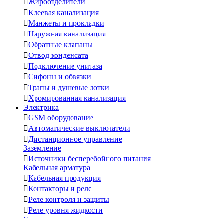

Жироотделители

Клеевая канализация

Манжеты и прокладки

Наружная канализация

Обратные клапаны

Отвод конденсата

Подключение унитаза

Сифоны и обвязки

Трапы и душевые лотки

Хромированная канализация
Электрика

GSM оборудование

Автоматические выключатели

Дистанционное управление
Заземление

Источники бесперебойного питания
Кабельная арматура

Кабельная продукция

Контакторы и реле

Реле контроля и защиты

Реле уровня жидкости