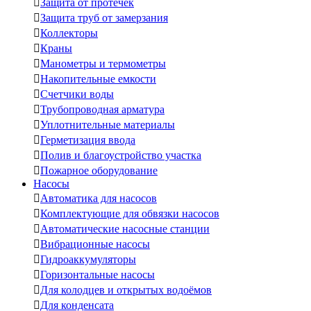

Защита от протечек

Защита труб от замерзания

Коллекторы

Краны

Манометры и термометры

Накопительные емкости

Счетчики воды

Трубопроводная арматура

Уплотнительные материалы

Герметизация ввода

Полив и благоустройство участка

Пожарное оборудование
Насосы

Автоматика для насосов

Комплектующие для обвязки насосов

Автоматические насосные станции

Вибрационные насосы

Гидроаккумуляторы

Горизонтальные насосы

Для колодцев и открытых водоёмов

Для конденсата