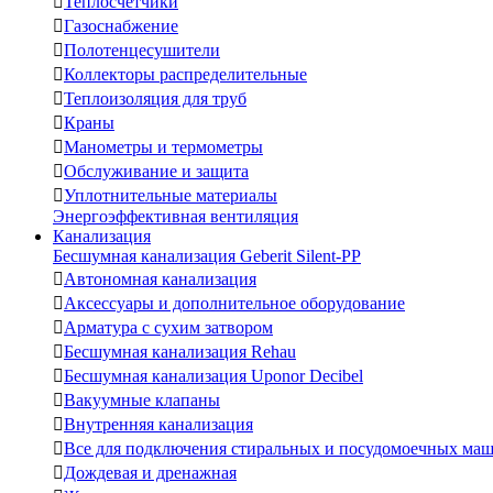

Теплосчетчики

Газоснабжение

Полотенцесушители

Коллекторы распределительные

Теплоизоляция для труб

Краны

Манометры и термометры

Обслуживание и защита

Уплотнительные материалы
Энергоэффективная вентиляция
Канализация
Бесшумная канализация Geberit Silent-PP

Автономная канализация

Аксессуары и дополнительное оборудование

Арматура с сухим затвором

Бесшумная канализация Rehau

Бесшумная канализация Uponor Decibel

Вакуумные клапаны

Внутренняя канализация

Все для подключения стиральных и посудомоечных ма

Дождевая и дренажная