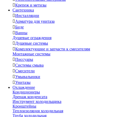

Крепеж и метизы
Сантехника

Инсталляции

Арматура для унитаза

Биде

Ванны
Душевые ограждения

Душевые системы

Комплектующие и запчасти к смесителям
Монтажные системы

Писсуары

Системы смыва

Смесители

Умывальники

Унитазы
Охлаждение
Кондиционеры
Дренаж конденсата
Инструмент холодильщика
Кронштейны
Теплоизоляция холодильная
Труба холодильная