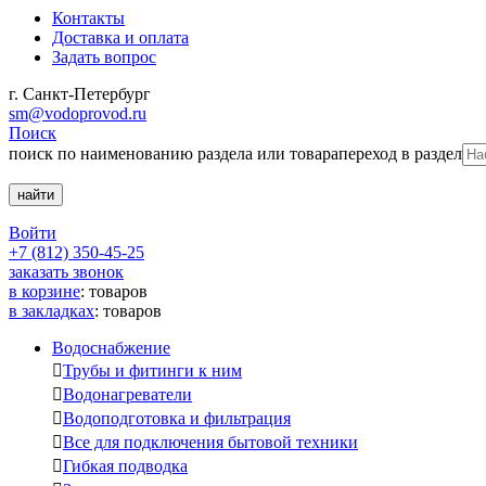
Контакты
Доставка и оплата
Задать вопрос
г. Санкт-Петербург
sm@vodoprovod.ru
Поиск
поиск по наименованию раздела или товара
переход в раздел
Войти
+7 (812) 350-45-25
заказать звонок
в корзине
:
товаров
в закладках
:
товаров
Водоснабжение

Трубы и фитинги к ним

Водонагреватели

Водоподготовка и фильтрация

Все для подключения бытовой техники

Гибкая подводка