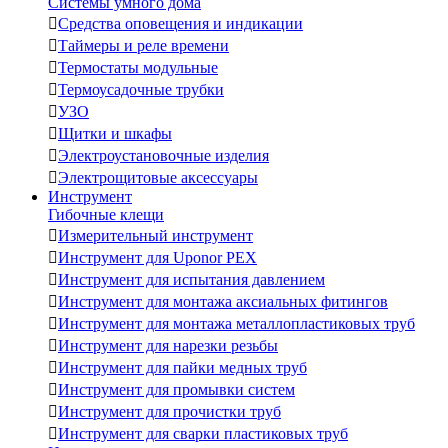
Системы умного дома

Средства оповещения и индикации

Таймеры и реле времени

Термостаты модульные

Термоусадочные трубки

УЗО

Щитки и шкафы

Электроустановочные изделия

Электрощитовые аксессуары
Инструмент
Гибочные клещи

Измерительный инструмент

Инструмент для Uponor PEX

Инструмент для испытания давлением

Инструмент для монтажа аксиальных фитингов

Инструмент для монтажа металлопластиковых труб

Инструмент для нарезки резьбы

Инструмент для пайки медных труб

Инструмент для промывки систем

Инструмент для прочистки труб

Инструмент для сварки пластиковых труб