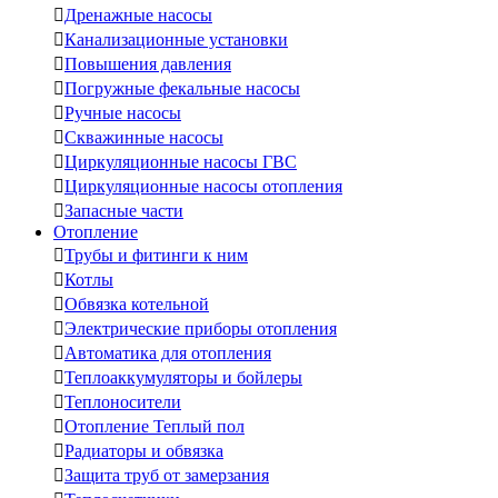

Дренажные насосы

Канализационные установки

Повышения давления

Погружные фекальные насосы

Ручные насосы

Скважинные насосы

Циркуляционные насосы ГВС

Циркуляционные насосы отопления

Запасные части
Отопление

Трубы и фитинги к ним

Котлы

Обвязка котельной

Электрические приборы отопления

Автоматика для отопления

Теплоаккумуляторы и бойлеры

Теплоносители

Отопление Теплый пол

Радиаторы и обвязка

Защита труб от замерзания