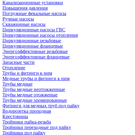
Канализационные установки
Повышения давления
Погружные фекальные насосы
Ручные насосы
Скважинные насосы
Циркуляционные насосы ГВС
Циркуляционные насосы отопления
Циркуляционные резьбовые
Циркуляционные фланцевые
Энергоэффективные резьбовые
Энергоэффективные фланцевые
Запасные части
Отопление
Трубы и фитинги к ним
Медные трубы и фитинги к ним
Трубы медные
Трубы медные неотожженные
Трубы медные отожженые
Трубы медные хромированные
Фитинги для медных труб под пайку
Водорозетка проходная
Крестовины
Тройники пайка-резьба
Тройники переходные под пайку
Тройники под пайку