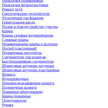
Прокладки силиконовые
Прокладки фторопластовые
Ремонт труб
Синтетические уплотнители
Уплотнения для фланцев
Герметизация ввода
Полив и благоустройство участка
Краны
Краны садовые водоразборные
Сливные краны
Незамерзающие краны и колонки
Погреб пластиковый
Поливочные пистолеты
Соединители для шлангов
Быстроразъемные соединители
Шланговые штуцеры латунные
Шланговые штуцеры пластиковые
Шланги
Водопроводные
Напорно-всасывающие шланги
Поливочные шланги
Пожарное оборудование
Краны пожарные
Огнетушители
Рукава