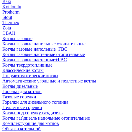
Baxi
Kotitonttu
Protherm
Stout
Thermex
Zota
ЭВАН
Котлы газовые
Котлы газовые напольные отопительные
Котлы газовые напольные+ГВС
Котлы газовые настенные отопительные
Котлы газовые настенные+ГВС
Котлы твердотопливные
Классические котлы
Полуавтоматические котлы
Автоматические угольные и пеллетные котлы
Котлы дизельные
Горелки для котлов
Газовые горелки
Горелки для дизельного топлива
Пеллетные горелки
Котлы под горелку газ/дизель
Котлы газ\дизель напольные отопительные
Комплектующие для котлов
Обвязка котельной