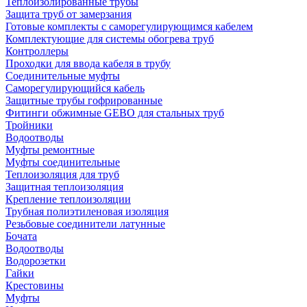
Теплоизолированные трубы
Защита труб от замерзания
Готовые комплекты с саморегулирующимся кабелем
Комплектующие для системы обогрева труб
Контроллеры
Проходки для ввода кабеля в трубу
Соединительные муфты
Саморегулирующийся кабель
Защитные трубы гофрированные
Фитинги обжимные GEBO для стальных труб
Тройники
Водоотводы
Муфты ремонтные
Муфты соединительные
Теплоизоляция для труб
Защитная теплоизоляция
Крепление теплоизоляции
Трубная полиэтиленовая изоляция
Резьбовые соединители латунные
Бочата
Водоотводы
Водорозетки
Гайки
Крестовины
Муфты