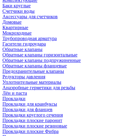
Комплектующие
Баки круглые
Счетчики воды
Аксессуары для счетчиков
Домовые
Квартирные
Мокроходные
Трубопроводная арматура
Гасители гидроудара
Обратные клапаны
Обратные клапаны горизонтальные
Обратные клапаны подпружиненные
Обратные клапаны фланцевые
Предохранительные клапаны
Редукторы давления
Уплотнительные материалы
Анаэробные герметики для резьбы
Лён и паста
Прокладки
Прокладки для кранбуксы
Прокладки для фланцев
Прокладки круглого сечения
Прокладки плоские паронит
Прокладки плоские резиновые
Прокладки плоские Фибра