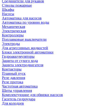
Соединители для рукавов
Стволы пожарные
Шкафы
Насосы
Автоматика для насосов
Автоматика по уровню воды
Механическая
Электрическая
Контроллеры
Поплавковые выключатели
Электроды
Для агрессивных жидкостей
Блоки электронной автоматики
Гидроаккумуляторы
Защита от сухого хода
Защита электродвигателя
Контакторы
Плавный пуск
Реле давления
Реле протока
Частотная автоматика
Щиты управления
Комплектующие для обвязки насосов
Гаситель гидроудара
Для колодцев