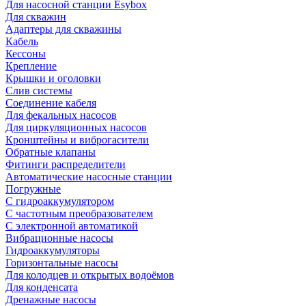
Для насосной станции Esybox
Для скважин
Адаптеры для скважины
Кабель
Кессоны
Крепление
Крышки и оголовки
Слив системы
Соединение кабеля
Для фекальных насосов
Для циркуляционных насосов
Кронштейны и виброгасители
Обратные клапаны
Фитинги распределители
Автоматические насосные станции
Погружные
С гидроаккумулятором
С частотным преобразователем
С электронной автоматикой
Вибрационные насосы
Гидроаккумуляторы
Горизонтальные насосы
Для колодцев и открытых водоёмов
Для конденсата
Дренажные насосы