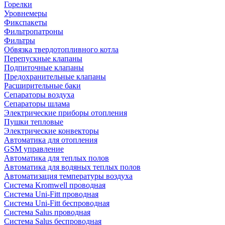
Горелки
Уровнемеры
Фикспакеты
Фильтропатроны
Фильтры
Обвязка твердотопливного котла
Перепускные клапаны
Подпиточные клапаны
Предохранительные клапаны
Расширительные баки
Сепараторы воздуха
Сепараторы шлама
Электрические приборы отопления
Пушки тепловые
Электрические конвекторы
Автоматика для отопления
GSM управление
Автоматика для теплых полов
Автоматика для водяных теплых полов
Автоматизация температуры воздуха
Система Kromwell проводная
Система Uni-Fitt проводная
Система Uni-Fitt беспроводная
Система Salus проводная
Система Salus беспроводная