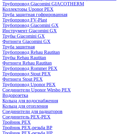
Трубопровод Giacomini GIACOTHERM
Коллекторы Uponor PEX
Труба защитная гофрированная
Трубопровод FV-Plast
Трубопровод Giacomini GX
Инструмент Giacomini GX
Трубы Giacomini GX
Фитинги Giacomini GX
Труба защитная
Трубопровод Rehau Rautitan
Трубы Rehau Rautitan
Фитинги Rehau Rautitan
Трубопровод Rommer PEX
Трубопровод Stout PEX
Фитинги Stout PEX
Трубопровод Uponor PEX
Соединители Uponor Wirsbo PEX
Водорозетка
Кольца для водоснабжения
Кольца для отопления
Соединители для радиаторов
Соединитель PEX-PEX
Тройник PEX
Тройник PEX-резьба ВР
Тройник PEX-резьба НР