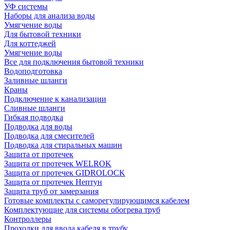
УФ системы
Наборы для анализа воды
Умягчение воды
Для бытовой техники
Для коттеджей
Умягчение воды
Все для подключения бытовой техники
Водоподготовка
Заливные шланги
Краны
Подключение к канализации
Сливные шланги
Гибкая подводка
Подводка для воды
Подводка для смесителей
Подводка для стиральных машин
Защита от протечек
Защита от протечек WELROK
Защита от протечек GIDROLOCK
Защита от протечек Нептун
Защита труб от замерзания
Готовые комплекты с саморегулирующимся кабелем
Комплектующие для системы обогрева труб
Контроллеры
Проходки для ввода кабеля в трубу