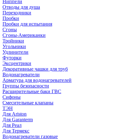
Ниппели
Отводы для душа
Переходники
Пробки
Пробки для испытания
Сгоны
Сгоны-Американки
Тройники
Угольники
Удлинители
Футорки
Эксцентрики
Декоративные чашки для труб
Водонагреватели
Арматура для водонагревателей
Группы безопасности
Расширительные баки ГВС
Сифоны
Смесительные клапаны
ТЭН
Для Ariston
Для Garanterm
Для Реал
Для Термекс
Водонагреватели газовые