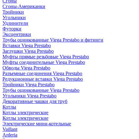
Сгоны
Сгоны-Американки
Тройники
Угольники
Удлинители
Футорки
Эксцентрики
Трубы оцинкованные Viega Prestabo и фитинги
Вставки Viega Prestabo
Заглушки Viega Prestabo
Муфты прямые резьбовые Viega Prestabo
Муфты соединительные Viega Prestabo
Обводы Viega Prestabo
Разъемные соединения Viega Prestabo
Редукционные вставки Viega Prestabo
Тройники Viega Prestabo
Трубы оцинкованные Viega Prestabo
Угольники Viega Prestabo
Декоративные чашки для труб
Котлы
Котлы электрические
Котлы электрические
Электрические мини-котельные
Vaillant
Arderia