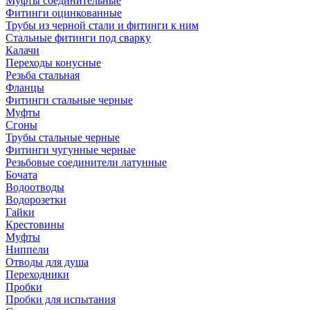
Муфты соединительные
Фитинги оцинкованные
Трубы из черной стали и фитинги к ним
Стальные фитинги под сварку
Калачи
Переходы конусные
Резьба стальная
Фланцы
Фитинги стальные черные
Муфты
Сгоны
Трубы стальные черные
Фитинги чугунные черные
Резьбовые соединители латунные
Бочата
Водоотводы
Водорозетки
Гайки
Крестовины
Муфты
Ниппели
Отводы для душа
Переходники
Пробки
Пробки для испытания