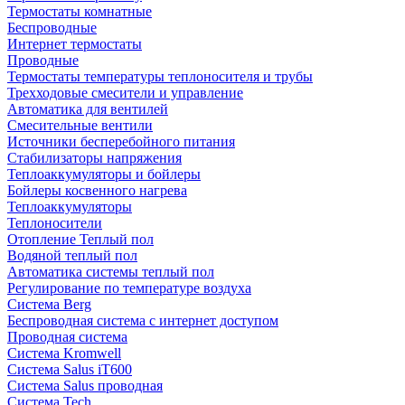
Термостаты комнатные
Беспроводные
Интернет термостаты
Проводные
Термостаты температуры теплоносителя и трубы
Трехходовые смесители и управление
Автоматика для вентилей
Смесительные вентили
Источники бесперебойного питания
Стабилизаторы напряжения
Теплоаккумуляторы и бойлеры
Бойлеры косвенного нагрева
Теплоаккумуляторы
Теплоносители
Отопление Теплый пол
Водяной теплый пол
Автоматика системы теплый пол
Регулирование по температуре воздуха
Система Berg
Беспроводная система с интернет доступом
Проводная система
Система Kromwell
Система Salus iT600
Система Salus проводная
Система Tech