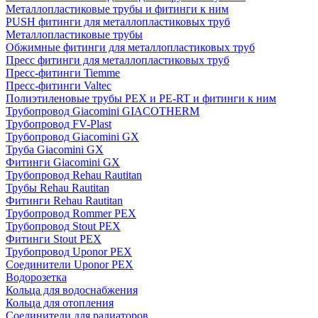
Металлопластиковые трубы и фитинги к ним
PUSH фитинги для металлопластиковых труб
Металлопластиковые трубы
Обжимные фитинги для металлопластиковых труб
Пресс фитинги для металлопластиковых труб
Пресс-фитинги Tiemme
Пресс-фитинги Valtec
Полиэтиленовые трубы PEX и PE-RT и фитинги к ним
Трубопровод Giacomini GIACOTHERM
Трубопровод FV-Plast
Трубопровод Giacomini GX
Труба Giacomini GX
Фитинги Giacomini GX
Трубопровод Rehau Rautitan
Трубы Rehau Rautitan
Фитинги Rehau Rautitan
Трубопровод Rommer PEX
Трубопровод Stout PEX
Фитинги Stout PEX
Трубопровод Uponor PEX
Соединители Uponor PEX
Водорозетка
Кольца для водоснабжения
Кольца для отопления
Соединители для радиаторов