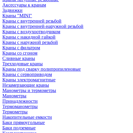
Аксессуары к кранам
Задвижки
Краны "MINI"
Краны с внутренней резьбой
Краны с внутренней-наружной резьбой
Краны с воздухоотводчиком
Краны с накидной гайкой
Краны с наружной резьбой
Краны с фильтром
Краны со сгоном
Сливные краны
Трехходовые краны
Краны под сварку полипропиленовые
Краны с сервоприводом
Краны электромагнитные
Незамерзающие краны
Манометры и термометры
Манометры
Принадлежности
Термоманометры
Термометры
Накопительные емкости
Баки прямоугольные
Баки подземные