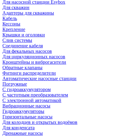
Для насосной станции Esybox
Для скважин
Адаптеры для скважины
Кабель
Кессоны
Крепление
Крышки и оголовки
Слив системы
Соединение кабеля
Для фекальных насосов
Для циркуляционных насосов
Кронштейны и виброгасители
Обратные клапаны
Фитинги распределители
Автоматические насосные станции
Погружные
С гидроаккумулятором
С частотным преобразователем
С электронной автоматикой
Вибрационные насосы
Гидроаккумуляторы
Горизонтальные насосы
Для колодцев и открытых водоёмов
Для конденсата
Дренажные насосы