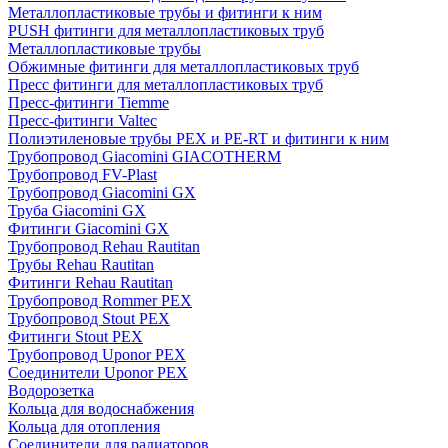
Металлопластиковые трубы и фитинги к ним
PUSH фитинги для металлопластиковых труб
Металлопластиковые трубы
Обжимные фитинги для металлопластиковых труб
Пресс фитинги для металлопластиковых труб
Пресс-фитинги Tiemme
Пресс-фитинги Valtec
Полиэтиленовые трубы PEX и PE-RT и фитинги к ним
Трубопровод Giacomini GIACOTHERM
Трубопровод FV-Plast
Трубопровод Giacomini GX
Труба Giacomini GX
Фитинги Giacomini GX
Трубопровод Rehau Rautitan
Трубы Rehau Rautitan
Фитинги Rehau Rautitan
Трубопровод Rommer PEX
Трубопровод Stout PEX
Фитинги Stout PEX
Трубопровод Uponor PEX
Соединители Uponor PEX
Водорозетка
Кольца для водоснабжения
Кольца для отопления
Соединители для радиаторов