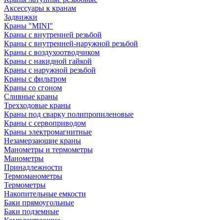
Аксессуары к кранам
Задвижки
Краны "MINI"
Краны с внутренней резьбой
Краны с внутренней-наружной резьбой
Краны с воздухоотводчиком
Краны с накидной гайкой
Краны с наружной резьбой
Краны с фильтром
Краны со сгоном
Сливные краны
Трехходовые краны
Краны под сварку полипропиленовые
Краны с сервоприводом
Краны электромагнитные
Незамерзающие краны
Манометры и термометры
Манометры
Принадлежности
Термоманометры
Термометры
Накопительные емкости
Баки прямоугольные
Баки подземные