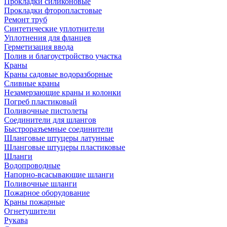
Прокладки силиконовые
Прокладки фторопластовые
Ремонт труб
Синтетические уплотнители
Уплотнения для фланцев
Герметизация ввода
Полив и благоустройство участка
Краны
Краны садовые водоразборные
Сливные краны
Незамерзающие краны и колонки
Погреб пластиковый
Поливочные пистолеты
Соединители для шлангов
Быстроразъемные соединители
Шланговые штуцеры латунные
Шланговые штуцеры пластиковые
Шланги
Водопроводные
Напорно-всасывающие шланги
Поливочные шланги
Пожарное оборудование
Краны пожарные
Огнетушители
Рукава