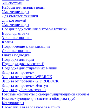
УФ системы
Наборы для анализа воды
Умягчение воды
Для бытовой техники
Для коттеджей
Умягчение воды
Все для подключения бытовой техники
Водоподготовка
Заливные шланги
Краны
Подключение к канализации
Сливные шланги
Гибкая подводка
Подводка для воды
Подводка для смесителей
Подводка для стиральных машин
Защита от протечек
Защита от протечек WELROK
Защита от протечек GIDROLOCK
Защита от протечек Нептун
Защита труб от замерзания
Готовые комплекты с саморегулирующимся кабелем
Комплектующие для системы обогрева труб
Контроллеры
Проходки для ввода кабеля в трубу