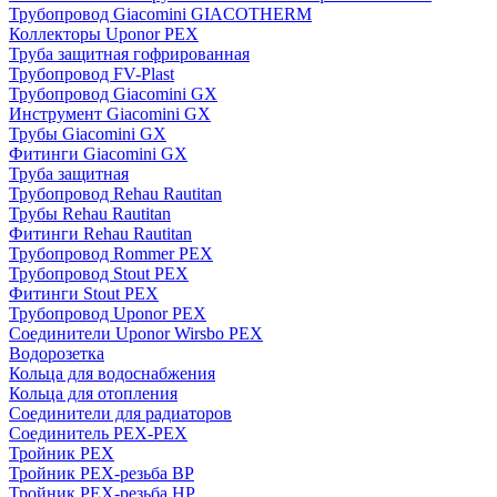
Трубопровод Giacomini GIACOTHERM
Коллекторы Uponor PEX
Труба защитная гофрированная
Трубопровод FV-Plast
Трубопровод Giacomini GX
Инструмент Giacomini GX
Трубы Giacomini GX
Фитинги Giacomini GX
Труба защитная
Трубопровод Rehau Rautitan
Трубы Rehau Rautitan
Фитинги Rehau Rautitan
Трубопровод Rommer PEX
Трубопровод Stout PEX
Фитинги Stout PEX
Трубопровод Uponor PEX
Соединители Uponor Wirsbo PEX
Водорозетка
Кольца для водоснабжения
Кольца для отопления
Соединители для радиаторов
Соединитель PEX-PEX
Тройник PEX
Тройник PEX-резьба ВР
Тройник PEX-резьба НР