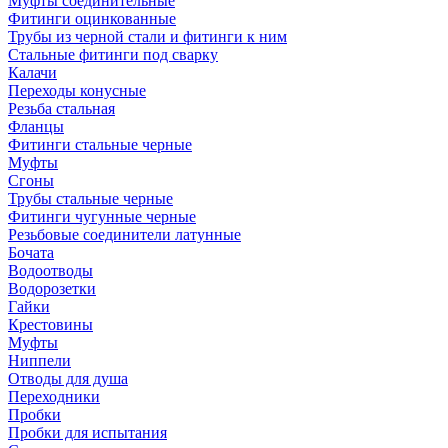
Муфты соединительные
Фитинги оцинкованные
Трубы из черной стали и фитинги к ним
Стальные фитинги под сварку
Калачи
Переходы конусные
Резьба стальная
Фланцы
Фитинги стальные черные
Муфты
Сгоны
Трубы стальные черные
Фитинги чугунные черные
Резьбовые соединители латунные
Бочата
Водоотводы
Водорозетки
Гайки
Крестовины
Муфты
Ниппели
Отводы для душа
Переходники
Пробки
Пробки для испытания