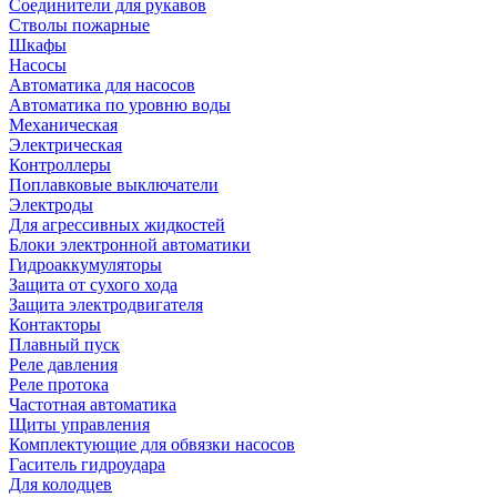
Соединители для рукавов
Стволы пожарные
Шкафы
Насосы
Автоматика для насосов
Автоматика по уровню воды
Механическая
Электрическая
Контроллеры
Поплавковые выключатели
Электроды
Для агрессивных жидкостей
Блоки электронной автоматики
Гидроаккумуляторы
Защита от сухого хода
Защита электродвигателя
Контакторы
Плавный пуск
Реле давления
Реле протока
Частотная автоматика
Щиты управления
Комплектующие для обвязки насосов
Гаситель гидроудара
Для колодцев