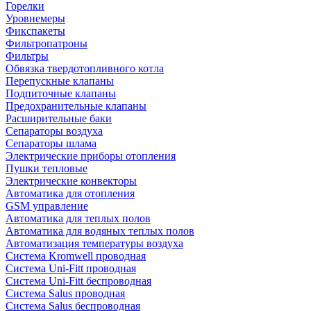
Горелки
Уровнемеры
Фикспакеты
Фильтропатроны
Фильтры
Обвязка твердотопливного котла
Перепускные клапаны
Подпиточные клапаны
Предохранительные клапаны
Расширительные баки
Сепараторы воздуха
Сепараторы шлама
Электрические приборы отопления
Пушки тепловые
Электрические конвекторы
Автоматика для отопления
GSM управление
Автоматика для теплых полов
Автоматика для водяных теплых полов
Автоматизация температуры воздуха
Система Kromwell проводная
Система Uni-Fitt проводная
Система Uni-Fitt беспроводная
Система Salus проводная
Система Salus беспроводная