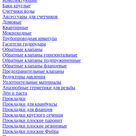
Комплектующие
Баки круглые
Счетчики воды
Аксессуары для счетчиков
Домовые
Квартирные
Мокроходные
Трубопроводная арматура
Гасители гидроудара
Обратные клапаны
Обратные клапаны горизонтальные
Обратные клапаны подпружиненные
Обратные клапаны фланцевые
Предохранительные клапаны
Редукторы давления
Уплотнительные материалы
Анаэробные герметики для резьбы
Лён и паста
Прокладки
Прокладки для кранбуксы
Прокладки для фланцев
Прокладки круглого сечения
Прокладки плоские паронит
Прокладки плоские резиновые
Прокладки плоские Фибра