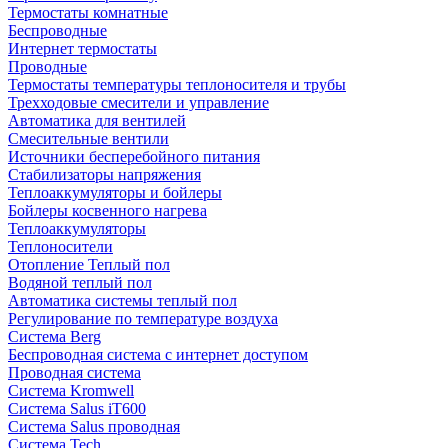
Термостаты комнатные
Беспроводные
Интернет термостаты
Проводные
Термостаты температуры теплоносителя и трубы
Трехходовые смесители и управление
Автоматика для вентилей
Смесительные вентили
Источники бесперебойного питания
Стабилизаторы напряжения
Теплоаккумуляторы и бойлеры
Бойлеры косвенного нагрева
Теплоаккумуляторы
Теплоносители
Отопление Теплый пол
Водяной теплый пол
Автоматика системы теплый пол
Регулирование по температуре воздуха
Система Berg
Беспроводная система с интернет доступом
Проводная система
Система Kromwell
Система Salus iT600
Система Salus проводная
Система Tech