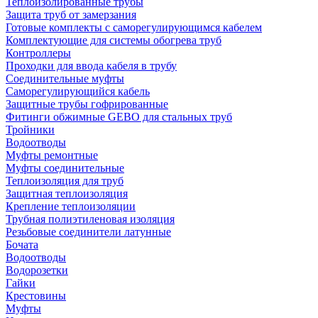
Теплоизолированные трубы
Защита труб от замерзания
Готовые комплекты с саморегулирующимся кабелем
Комплектующие для системы обогрева труб
Контроллеры
Проходки для ввода кабеля в трубу
Соединительные муфты
Саморегулирующийся кабель
Защитные трубы гофрированные
Фитинги обжимные GEBO для стальных труб
Тройники
Водоотводы
Муфты ремонтные
Муфты соединительные
Теплоизоляция для труб
Защитная теплоизоляция
Крепление теплоизоляции
Трубная полиэтиленовая изоляция
Резьбовые соединители латунные
Бочата
Водоотводы
Водорозетки
Гайки
Крестовины
Муфты