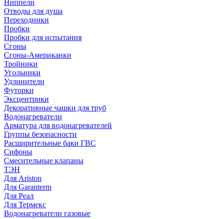
Ниппели
Отводы для душа
Переходники
Пробки
Пробки для испытания
Сгоны
Сгоны-Американки
Тройники
Угольники
Удлинители
Футорки
Эксцентрики
Декоративные чашки для труб
Водонагреватели
Арматура для водонагревателей
Группы безопасности
Расширительные баки ГВС
Сифоны
Смесительные клапаны
ТЭН
Для Ariston
Для Garanterm
Для Реал
Для Термекс
Водонагреватели газовые