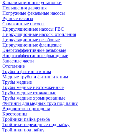
Канализационные установки
Повышения давления
Погружные фекальные насосы
Ручные насосы
Скважинные насосы
Циркуляционные насосы ГВС
Циркуляционные насосы отопления
Циркуляционные резьбовые
Циркуляционные фланцевые
Энергоэффективные резьбовые
Энергоэффективные фланцевые
Запасные части
Отопление
Трубы и фитинги к ним
Медные трубы и фитинги к ним
Трубы медные
Трубы медные неотожженные
Трубы медные отожженые
Трубы медные хромированные
Фитинги для медных труб под пайку
Водорозетка проходная
Крестовины
Тройники пайка-резьба
Тройники переходные под пайку
Тройники под пайку