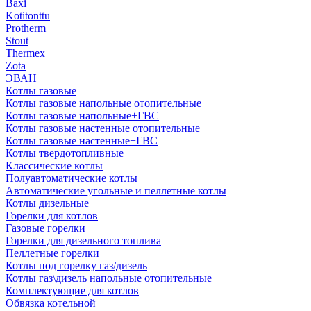
Baxi
Kotitonttu
Protherm
Stout
Thermex
Zota
ЭВАН
Котлы газовые
Котлы газовые напольные отопительные
Котлы газовые напольные+ГВС
Котлы газовые настенные отопительные
Котлы газовые настенные+ГВС
Котлы твердотопливные
Классические котлы
Полуавтоматические котлы
Автоматические угольные и пеллетные котлы
Котлы дизельные
Горелки для котлов
Газовые горелки
Горелки для дизельного топлива
Пеллетные горелки
Котлы под горелку газ/дизель
Котлы газ\дизель напольные отопительные
Комплектующие для котлов
Обвязка котельной