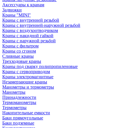
Аксессуары к кранам
Задвижки
Краны "MINI"
Краны с внутренней резьбой
Краны с внутренней-наружной резьбой
Краны с воздухоотводчиком
Краны с накидной гайкой
Краны с наружной резьбой
Краны с фильтром
Краны со сгоном
Сливные краны
Трехходовые краны
Краны под сварку полипропиленовые
Краны с сервоприводом
Краны электромагнитные
Незамерзающие краны
Манометры и термометры
Манометры
Принадлежности
Термоманометры
Термометры
Накопительные емкости
Баки прямоугольные
Баки подземные