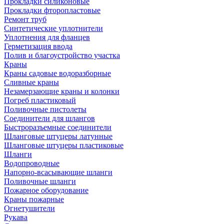
Прокладки силиконовые
Прокладки фторопластовые
Ремонт труб
Синтетические уплотнители
Уплотнения для фланцев
Герметизация ввода
Полив и благоустройство участка
Краны
Краны садовые водоразборные
Сливные краны
Незамерзающие краны и колонки
Погреб пластиковый
Поливочные пистолеты
Соединители для шлангов
Быстроразъемные соединители
Шланговые штуцеры латунные
Шланговые штуцеры пластиковые
Шланги
Водопроводные
Напорно-всасывающие шланги
Поливочные шланги
Пожарное оборудование
Краны пожарные
Огнетушители
Рукава