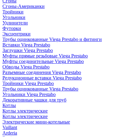
Сгоны
Сгоны-Американки
Тройники
Угольники
Удлинители
Футорки
Эксцентрики
Трубы оцинкованные Viega Prestabo и фитинги
Вставки Viega Prestabo
Заглушки Viega Prestabo
Муфты прямые резьбовые Viega Prestabo
Муфты соединительные Viega Prestabo
Обводы Viega Prestabo
Разъемные соединения Viega Prestabo
Редукционные вставки Viega Prestabo
Тройники Viega Prestabo
Трубы оцинкованные Viega Prestabo
Угольники Viega Prestabo
Декоративные чашки для труб
Котлы
Котлы электрические
Котлы электрические
Электрические мини-котельные
Vaillant
Arderia