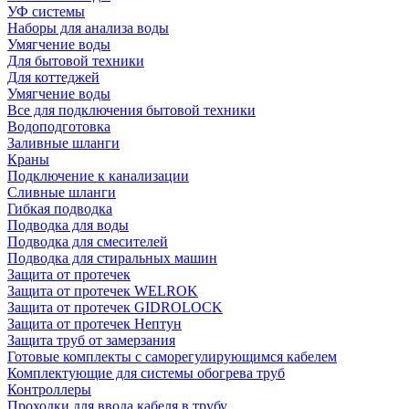
УФ системы
Наборы для анализа воды
Умягчение воды
Для бытовой техники
Для коттеджей
Умягчение воды
Все для подключения бытовой техники
Водоподготовка
Заливные шланги
Краны
Подключение к канализации
Сливные шланги
Гибкая подводка
Подводка для воды
Подводка для смесителей
Подводка для стиральных машин
Защита от протечек
Защита от протечек WELROK
Защита от протечек GIDROLOCK
Защита от протечек Нептун
Защита труб от замерзания
Готовые комплекты с саморегулирующимся кабелем
Комплектующие для системы обогрева труб
Контроллеры
Проходки для ввода кабеля в трубу