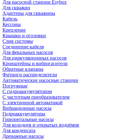
Для насосной станции Esybox
Для скважин
Адаптеры для скважины
Кабель
Кессоны
Крепление
Крышки и оголовки
Слив системы
Соединение кабеля
Для фекальных насосов
Для циркуляционных насосов
Кронштейны и виброгасители
Обратные клапаны
Фитинги распределители
Автоматические насосные станции
Погружные
С гидроаккумулятором
С частотным преобразователем
С электронной автоматикой
Вибрационные насосы
Гидроаккумуляторы
Горизонтальные насосы
Для колодцев и открытых водоёмов
Для конденсата
Дренажные насосы