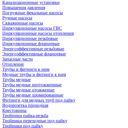
Канализационные установки
Повышения давления
Погружные фекальные насосы
Ручные насосы
Скважинные насосы
Циркуляционные насосы ГВС
Циркуляционные насосы отопления
Циркуляционные резьбовые
Циркуляционные фланцевые
Энергоэффективные резьбовые
Энергоэффективные фланцевые
Запасные части
Отопление
Трубы и фитинги к ним
Медные трубы и фитинги к ним
Трубы медные
Трубы медные неотожженные
Трубы медные отожженые
Трубы медные хромированные
Фитинги для медных труб под пайку
Водорозетка проходная
Крестовины
Тройники пайка-резьба
Тройники переходные под пайку
Тройники под пайку