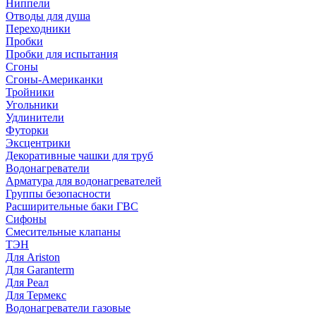
Ниппели
Отводы для душа
Переходники
Пробки
Пробки для испытания
Сгоны
Сгоны-Американки
Тройники
Угольники
Удлинители
Футорки
Эксцентрики
Декоративные чашки для труб
Водонагреватели
Арматура для водонагревателей
Группы безопасности
Расширительные баки ГВС
Сифоны
Смесительные клапаны
ТЭН
Для Ariston
Для Garanterm
Для Реал
Для Термекс
Водонагреватели газовые