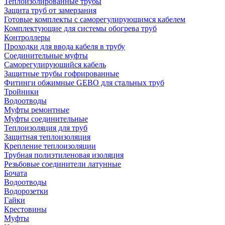
Теплоизолированные трубы
Защита труб от замерзания
Готовые комплекты с саморегулирующимся кабелем
Комплектующие для системы обогрева труб
Контроллеры
Проходки для ввода кабеля в трубу
Соединительные муфты
Саморегулирующийся кабель
Защитные трубы гофрированные
Фитинги обжимные GEBO для стальных труб
Тройники
Водоотводы
Муфты ремонтные
Муфты соединительные
Теплоизоляция для труб
Защитная теплоизоляция
Крепление теплоизоляции
Трубная полиэтиленовая изоляция
Резьбовые соединители латунные
Бочата
Водоотводы
Водорозетки
Гайки
Крестовины
Муфты