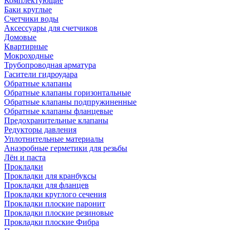
Комплектующие
Баки круглые
Счетчики воды
Аксессуары для счетчиков
Домовые
Квартирные
Мокроходные
Трубопроводная арматура
Гасители гидроудара
Обратные клапаны
Обратные клапаны горизонтальные
Обратные клапаны подпружиненные
Обратные клапаны фланцевые
Предохранительные клапаны
Редукторы давления
Уплотнительные материалы
Анаэробные герметики для резьбы
Лён и паста
Прокладки
Прокладки для кранбуксы
Прокладки для фланцев
Прокладки круглого сечения
Прокладки плоские паронит
Прокладки плоские резиновые
Прокладки плоские Фибра