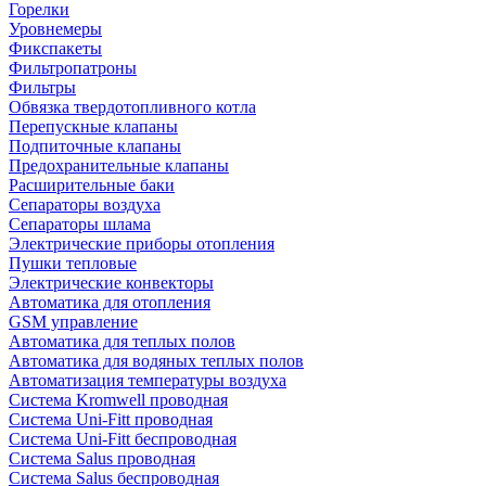
Горелки
Уровнемеры
Фикспакеты
Фильтропатроны
Фильтры
Обвязка твердотопливного котла
Перепускные клапаны
Подпиточные клапаны
Предохранительные клапаны
Расширительные баки
Сепараторы воздуха
Сепараторы шлама
Электрические приборы отопления
Пушки тепловые
Электрические конвекторы
Автоматика для отопления
GSM управление
Автоматика для теплых полов
Автоматика для водяных теплых полов
Автоматизация температуры воздуха
Система Kromwell проводная
Система Uni-Fitt проводная
Система Uni-Fitt беспроводная
Система Salus проводная
Система Salus беспроводная