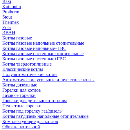
Baxi
Kotitonttu
Protherm
Stout
Thermex
Zota
ЭВАН
Котлы газовые
Котлы газовые напольные отопительные
Котлы газовые напольные+ГВС
Котлы газовые настенные отопительные
Котлы газовые настенные+ГВС
Котлы твердотопливные
Классические котлы
Полуавтоматические котлы
Автоматические угольные и пеллетные котлы
Котлы дизельные
Горелки для котлов
Газовые горелки
Горелки для дизельного топлива
Пеллетные горелки
Котлы под горелку газ/дизель
Котлы газ\дизель напольные отопительные
Комплектующие для котлов
Обвязка котельной