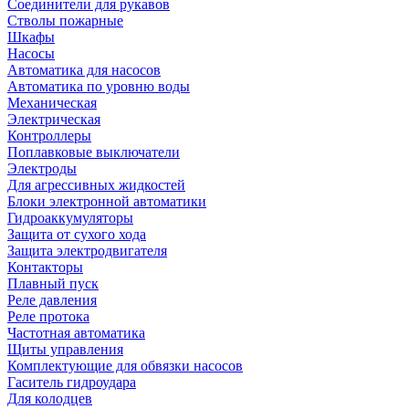
Соединители для рукавов
Стволы пожарные
Шкафы
Насосы
Автоматика для насосов
Автоматика по уровню воды
Механическая
Электрическая
Контроллеры
Поплавковые выключатели
Электроды
Для агрессивных жидкостей
Блоки электронной автоматики
Гидроаккумуляторы
Защита от сухого хода
Защита электродвигателя
Контакторы
Плавный пуск
Реле давления
Реле протока
Частотная автоматика
Щиты управления
Комплектующие для обвязки насосов
Гаситель гидроудара
Для колодцев