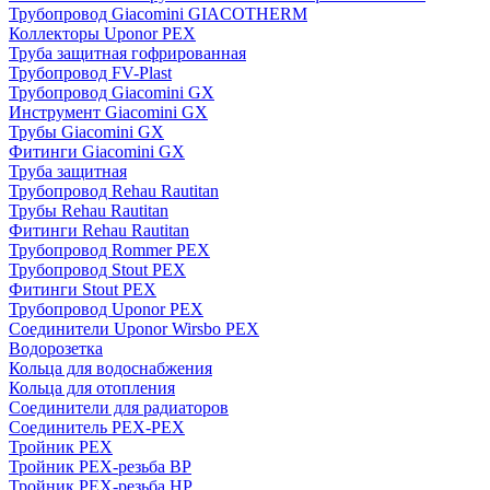
Трубопровод Giacomini GIACOTHERM
Коллекторы Uponor PEX
Труба защитная гофрированная
Трубопровод FV-Plast
Трубопровод Giacomini GX
Инструмент Giacomini GX
Трубы Giacomini GX
Фитинги Giacomini GX
Труба защитная
Трубопровод Rehau Rautitan
Трубы Rehau Rautitan
Фитинги Rehau Rautitan
Трубопровод Rommer PEX
Трубопровод Stout PEX
Фитинги Stout PEX
Трубопровод Uponor PEX
Соединители Uponor Wirsbo PEX
Водорозетка
Кольца для водоснабжения
Кольца для отопления
Соединители для радиаторов
Соединитель PEX-PEX
Тройник PEX
Тройник PEX-резьба ВР
Тройник PEX-резьба НР