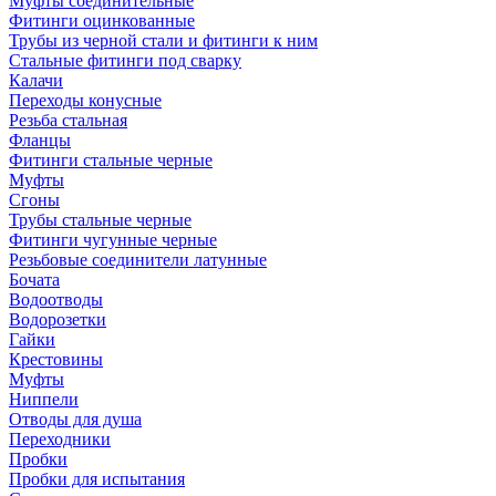
Муфты соединительные
Фитинги оцинкованные
Трубы из черной стали и фитинги к ним
Стальные фитинги под сварку
Калачи
Переходы конусные
Резьба стальная
Фланцы
Фитинги стальные черные
Муфты
Сгоны
Трубы стальные черные
Фитинги чугунные черные
Резьбовые соединители латунные
Бочата
Водоотводы
Водорозетки
Гайки
Крестовины
Муфты
Ниппели
Отводы для душа
Переходники
Пробки
Пробки для испытания