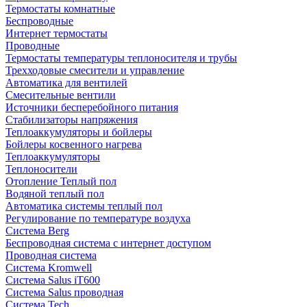
Термостаты комнатные
Беспроводные
Интернет термостаты
Проводные
Термостаты температуры теплоносителя и трубы
Трехходовые смесители и управление
Автоматика для вентилей
Смесительные вентили
Источники бесперебойного питания
Стабилизаторы напряжения
Теплоаккумуляторы и бойлеры
Бойлеры косвенного нагрева
Теплоаккумуляторы
Теплоносители
Отопление Теплый пол
Водяной теплый пол
Автоматика системы теплый пол
Регулирование по температуре воздуха
Система Berg
Беспроводная система с интернет доступом
Проводная система
Система Kromwell
Система Salus iT600
Система Salus проводная
Система Tech