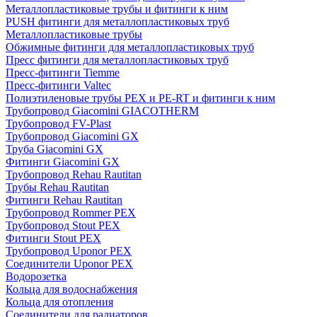
Металлопластиковые трубы и фитинги к ним
PUSH фитинги для металлопластиковых труб
Металлопластиковые трубы
Обжимные фитинги для металлопластиковых труб
Пресс фитинги для металлопластиковых труб
Пресс-фитинги Tiemme
Пресс-фитинги Valtec
Полиэтиленовые трубы PEX и PE-RT и фитинги к ним
Трубопровод Giacomini GIACOTHERM
Трубопровод FV-Plast
Трубопровод Giacomini GX
Труба Giacomini GX
Фитинги Giacomini GX
Трубопровод Rehau Rautitan
Трубы Rehau Rautitan
Фитинги Rehau Rautitan
Трубопровод Rommer PEX
Трубопровод Stout PEX
Фитинги Stout PEX
Трубопровод Uponor PEX
Соединители Uponor PEX
Водорозетка
Кольца для водоснабжения
Кольца для отопления
Соединители для радиаторов