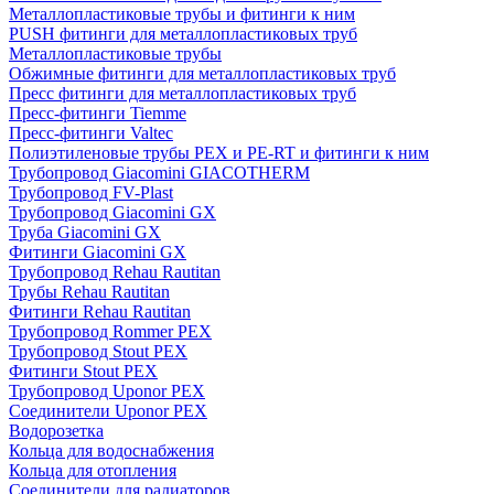
Металлопластиковые трубы и фитинги к ним
PUSH фитинги для металлопластиковых труб
Металлопластиковые трубы
Обжимные фитинги для металлопластиковых труб
Пресс фитинги для металлопластиковых труб
Пресс-фитинги Tiemme
Пресс-фитинги Valtec
Полиэтиленовые трубы PEX и PE-RT и фитинги к ним
Трубопровод Giacomini GIACOTHERM
Трубопровод FV-Plast
Трубопровод Giacomini GX
Труба Giacomini GX
Фитинги Giacomini GX
Трубопровод Rehau Rautitan
Трубы Rehau Rautitan
Фитинги Rehau Rautitan
Трубопровод Rommer PEX
Трубопровод Stout PEX
Фитинги Stout PEX
Трубопровод Uponor PEX
Соединители Uponor PEX
Водорозетка
Кольца для водоснабжения
Кольца для отопления
Соединители для радиаторов