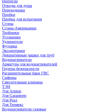
Ниппели
Отводы для душа
Переходники
Пробки
Пробки для испытания
Сгоны
Сгоны-Американки
Тройники
Угольники
Удлинители
Футорки
Эксцентрики
Декоративные чашки для труб
Водонагреватели
Арматура для водонагревателей
Группы безопасности
Расширительные баки ГВС
Сифоны
Смесительные клапаны
ТЭН
Для Ariston
Для Garanterm
Для Реал
Для Термекс
Водонагреватели газовые