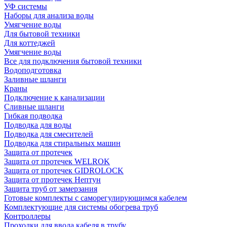
УФ системы
Наборы для анализа воды
Умягчение воды
Для бытовой техники
Для коттеджей
Умягчение воды
Все для подключения бытовой техники
Водоподготовка
Заливные шланги
Краны
Подключение к канализации
Сливные шланги
Гибкая подводка
Подводка для воды
Подводка для смесителей
Подводка для стиральных машин
Защита от протечек
Защита от протечек WELROK
Защита от протечек GIDROLOCK
Защита от протечек Нептун
Защита труб от замерзания
Готовые комплекты с саморегулирующимся кабелем
Комплектующие для системы обогрева труб
Контроллеры
Проходки для ввода кабеля в трубу