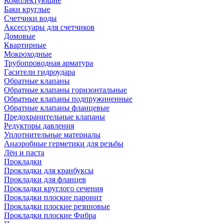
Комплектующие
Баки круглые
Счетчики воды
Аксессуары для счетчиков
Домовые
Квартирные
Мокроходные
Трубопроводная арматура
Гасители гидроудара
Обратные клапаны
Обратные клапаны горизонтальные
Обратные клапаны подпружиненные
Обратные клапаны фланцевые
Предохранительные клапаны
Редукторы давления
Уплотнительные материалы
Анаэробные герметики для резьбы
Лён и паста
Прокладки
Прокладки для кранбуксы
Прокладки для фланцев
Прокладки круглого сечения
Прокладки плоские паронит
Прокладки плоские резиновые
Прокладки плоские Фибра