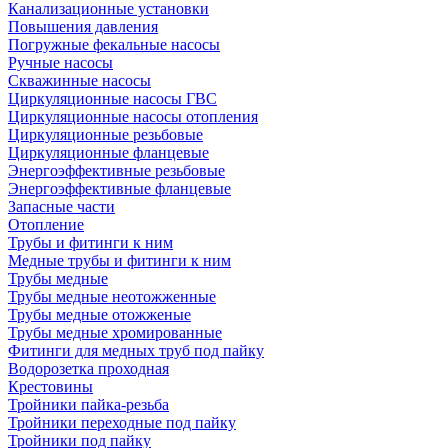
Канализационные установки
Повышения давления
Погружные фекальные насосы
Ручные насосы
Скважинные насосы
Циркуляционные насосы ГВС
Циркуляционные насосы отопления
Циркуляционные резьбовые
Циркуляционные фланцевые
Энергоэффективные резьбовые
Энергоэффективные фланцевые
Запасные части
Отопление
Трубы и фитинги к ним
Медные трубы и фитинги к ним
Трубы медные
Трубы медные неотожженные
Трубы медные отожженые
Трубы медные хромированные
Фитинги для медных труб под пайку
Водорозетка проходная
Крестовины
Тройники пайка-резьба
Тройники переходные под пайку
Тройники под пайку