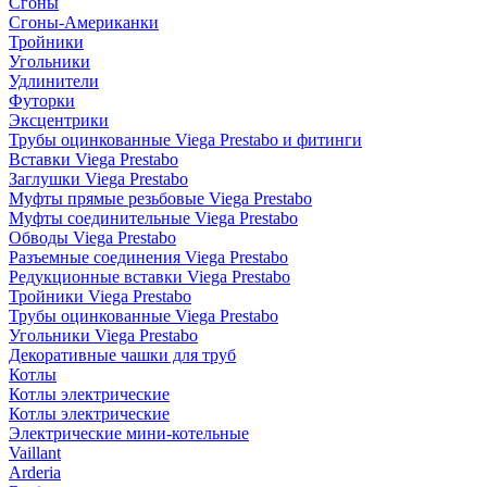
Сгоны
Сгоны-Американки
Тройники
Угольники
Удлинители
Футорки
Эксцентрики
Трубы оцинкованные Viega Prestabo и фитинги
Вставки Viega Prestabo
Заглушки Viega Prestabo
Муфты прямые резьбовые Viega Prestabo
Муфты соединительные Viega Prestabo
Обводы Viega Prestabo
Разъемные соединения Viega Prestabo
Редукционные вставки Viega Prestabo
Тройники Viega Prestabo
Трубы оцинкованные Viega Prestabo
Угольники Viega Prestabo
Декоративные чашки для труб
Котлы
Котлы электрические
Котлы электрические
Электрические мини-котельные
Vaillant
Arderia