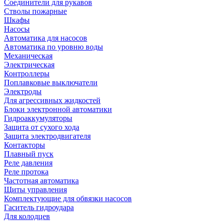
Соединители для рукавов
Стволы пожарные
Шкафы
Насосы
Автоматика для насосов
Автоматика по уровню воды
Механическая
Электрическая
Контроллеры
Поплавковые выключатели
Электроды
Для агрессивных жидкостей
Блоки электронной автоматики
Гидроаккумуляторы
Защита от сухого хода
Защита электродвигателя
Контакторы
Плавный пуск
Реле давления
Реле протока
Частотная автоматика
Щиты управления
Комплектующие для обвязки насосов
Гаситель гидроудара
Для колодцев