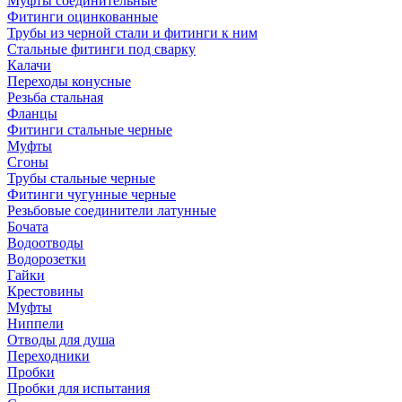
Муфты соединительные
Фитинги оцинкованные
Трубы из черной стали и фитинги к ним
Стальные фитинги под сварку
Калачи
Переходы конусные
Резьба стальная
Фланцы
Фитинги стальные черные
Муфты
Сгоны
Трубы стальные черные
Фитинги чугунные черные
Резьбовые соединители латунные
Бочата
Водоотводы
Водорозетки
Гайки
Крестовины
Муфты
Ниппели
Отводы для душа
Переходники
Пробки
Пробки для испытания