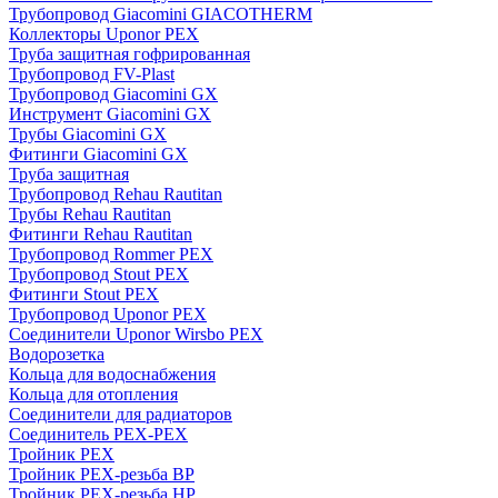
Трубопровод Giacomini GIACOTHERM
Коллекторы Uponor PEX
Труба защитная гофрированная
Трубопровод FV-Plast
Трубопровод Giacomini GX
Инструмент Giacomini GX
Трубы Giacomini GX
Фитинги Giacomini GX
Труба защитная
Трубопровод Rehau Rautitan
Трубы Rehau Rautitan
Фитинги Rehau Rautitan
Трубопровод Rommer PEX
Трубопровод Stout PEX
Фитинги Stout PEX
Трубопровод Uponor PEX
Соединители Uponor Wirsbo PEX
Водорозетка
Кольца для водоснабжения
Кольца для отопления
Соединители для радиаторов
Соединитель PEX-PEX
Тройник PEX
Тройник PEX-резьба ВР
Тройник PEX-резьба НР