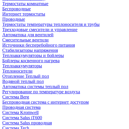
Термостаты комнатные
Беспроводные
Интернет термостаты
Проводные
Термостаты температуры теплоносителя и трубы
Трехходовые смесители и управление
Автоматика для вентилей
Смесительные вентили
Источники бесперебойного питания
Стабилизаторы напряжения
Теплоаккумуляторы и бойлеры
Бойлеры косвенного нагрева
Теплоаккумуляторы
Теплоносители
Отопление Теплый пол
Водяной теплый пол
Автоматика системы теплый пол
Регулирование по температуре воздуха
Система Berg
Беспроводная система с интернет доступом
Проводная система
Система Kromwell
Система Salus iT600
Система Salus проводная
Система Tech