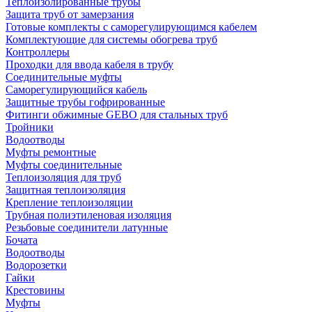
Теплоизолированные трубы
Защита труб от замерзания
Готовые комплекты с саморегулирующимся кабелем
Комплектующие для системы обогрева труб
Контроллеры
Проходки для ввода кабеля в трубу
Соединительные муфты
Саморегулирующийся кабель
Защитные трубы гофрированные
Фитинги обжимные GEBO для стальных труб
Тройники
Водоотводы
Муфты ремонтные
Муфты соединительные
Теплоизоляция для труб
Защитная теплоизоляция
Крепление теплоизоляции
Трубная полиэтиленовая изоляция
Резьбовые соединители латунные
Бочата
Водоотводы
Водорозетки
Гайки
Крестовины
Муфты