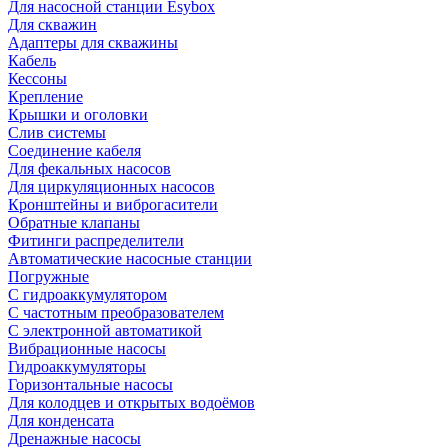
Для насосной станции Esybox
Для скважин
Адаптеры для скважины
Кабель
Кессоны
Крепление
Крышки и оголовки
Слив системы
Соединение кабеля
Для фекальных насосов
Для циркуляционных насосов
Кронштейны и виброгасители
Обратные клапаны
Фитинги распределители
Автоматические насосные станции
Погружные
С гидроаккумулятором
С частотным преобразователем
С электронной автоматикой
Вибрационные насосы
Гидроаккумуляторы
Горизонтальные насосы
Для колодцев и открытых водоёмов
Для конденсата
Дренажные насосы