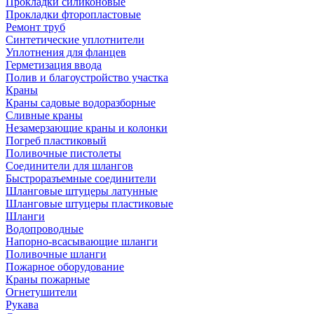
Прокладки силиконовые
Прокладки фторопластовые
Ремонт труб
Синтетические уплотнители
Уплотнения для фланцев
Герметизация ввода
Полив и благоустройство участка
Краны
Краны садовые водоразборные
Сливные краны
Незамерзающие краны и колонки
Погреб пластиковый
Поливочные пистолеты
Соединители для шлангов
Быстроразъемные соединители
Шланговые штуцеры латунные
Шланговые штуцеры пластиковые
Шланги
Водопроводные
Напорно-всасывающие шланги
Поливочные шланги
Пожарное оборудование
Краны пожарные
Огнетушители
Рукава