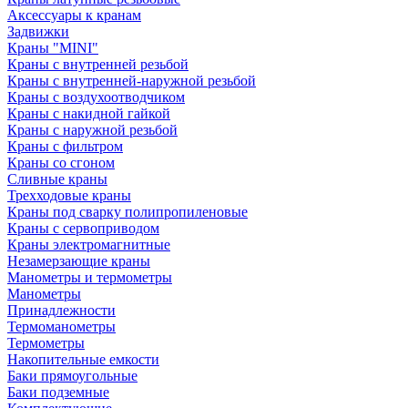
Аксессуары к кранам
Задвижки
Краны "MINI"
Краны с внутренней резьбой
Краны с внутренней-наружной резьбой
Краны с воздухоотводчиком
Краны с накидной гайкой
Краны с наружной резьбой
Краны с фильтром
Краны со сгоном
Сливные краны
Трехходовые краны
Краны под сварку полипропиленовые
Краны с сервоприводом
Краны электромагнитные
Незамерзающие краны
Манометры и термометры
Манометры
Принадлежности
Термоманометры
Термометры
Накопительные емкости
Баки прямоугольные
Баки подземные