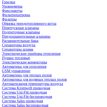
Горелки
Уровнемеры
Фикспакеты
Фильтропатроны
Фильтры
Обвязка твердотопливного котла
Перепускные клапаны
Подпиточные клапаны
Предохранительные клапаны
Расширительные баки
Сепараторы воздуха
Сепараторы шлама
Электрические приборы отопления
Пушки тепловые
Электрические конвекторы
Автоматика для отопления
GSM управление
Автоматика для теплых полов
Автоматика для водяных теплых полов
Автоматизация температуры воздуха
Система Kromwell проводная
Система Uni-Fitt проводная
Система Uni-Fitt беспроводная
Система Salus проводная
Система Salus беспроводная