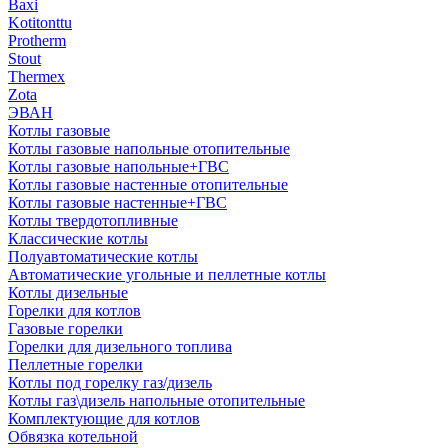
Baxi
Kotitonttu
Protherm
Stout
Thermex
Zota
ЭВАН
Котлы газовые
Котлы газовые напольные отопительные
Котлы газовые напольные+ГВС
Котлы газовые настенные отопительные
Котлы газовые настенные+ГВС
Котлы твердотопливные
Классические котлы
Полуавтоматические котлы
Автоматические угольные и пеллетные котлы
Котлы дизельные
Горелки для котлов
Газовые горелки
Горелки для дизельного топлива
Пеллетные горелки
Котлы под горелку газ/дизель
Котлы газ\дизель напольные отопительные
Комплектующие для котлов
Обвязка котельной