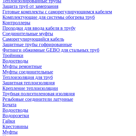
Теплоизолированные трубы
Защита труб от замерзания
Готовые комплекты с саморегулирующимся кабелем
Комплектующие для системы обогрева труб
Контроллеры
Проходки для ввода кабеля в трубу
Соединительные муфты
Саморегулирующийся кабель
Защитные трубы гофрированные
Фитинги обжимные GEBO для стальных труб
Тройники
Водоотводы
Муфты ремонтные
Муфты соединительные
Теплоизоляция для труб
Защитная теплоизоляция
Крепление теплоизоляции
Трубная полиэтиленовая изоляция
Резьбовые соединители латунные
Бочата
Водоотводы
Водорозетки
Гайки
Крестовины
Муфты