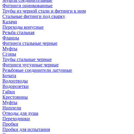
Муфты соединительные
Фитинги оцинкованные
Трубы из черной стали и фитинги к ним
Стальные фитинги под сварку
Калачи
Переходы конусные
Резьба стальная
Фланцы
Фитинги стальные черные
Муфты
Сгоны
Трубы стальные черные
Фитинги чугунные черные
Резьбовые соединители латунные
Бочата
Водоотводы
Водорозетки
Гайки
Крестовины
Муфты
Ниппели
Отводы для душа
Переходники
Пробки
Пробки для испытания