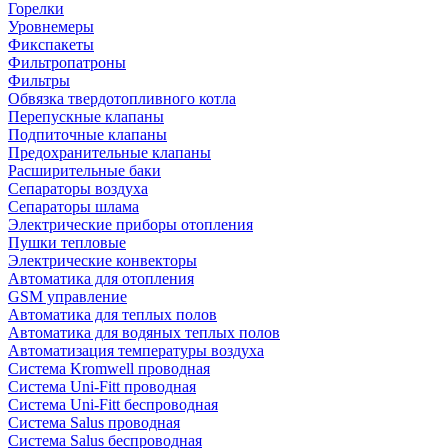
Горелки
Уровнемеры
Фикспакеты
Фильтропатроны
Фильтры
Обвязка твердотопливного котла
Перепускные клапаны
Подпиточные клапаны
Предохранительные клапаны
Расширительные баки
Сепараторы воздуха
Сепараторы шлама
Электрические приборы отопления
Пушки тепловые
Электрические конвекторы
Автоматика для отопления
GSM управление
Автоматика для теплых полов
Автоматика для водяных теплых полов
Автоматизация температуры воздуха
Система Kromwell проводная
Система Uni-Fitt проводная
Система Uni-Fitt беспроводная
Система Salus проводная
Система Salus беспроводная