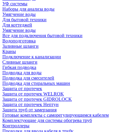
УФ системы
Наборы для анализа воды
Умягчение воды
Для бытовой техники
Для коттеджей
Умягчение воды
Все для подключения бытовой техники
Водоподготовка
Заливные шланги
Краны
Подключение к канализации
Сливные шланги
Гибкая подводка
Подводка для воды
Подводка для смесителей
Подводка для стиральных машин
Защита от протечек
Защита от протечек WELROK
Защита от протечек GIDROLOCK
Защита от протечек Нептун
Защита труб от замерзания
Готовые комплекты с саморегулирующимся кабелем
Комплектующие для системы обогрева труб
Контроллеры
Проходки для ввода кабеля в трубу