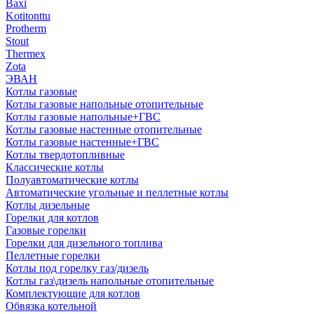
Baxi
Kotitonttu
Protherm
Stout
Thermex
Zota
ЭВАН
Котлы газовые
Котлы газовые напольные отопительные
Котлы газовые напольные+ГВС
Котлы газовые настенные отопительные
Котлы газовые настенные+ГВС
Котлы твердотопливные
Классические котлы
Полуавтоматические котлы
Автоматические угольные и пеллетные котлы
Котлы дизельные
Горелки для котлов
Газовые горелки
Горелки для дизельного топлива
Пеллетные горелки
Котлы под горелку газ/дизель
Котлы газ\дизель напольные отопительные
Комплектующие для котлов
Обвязка котельной