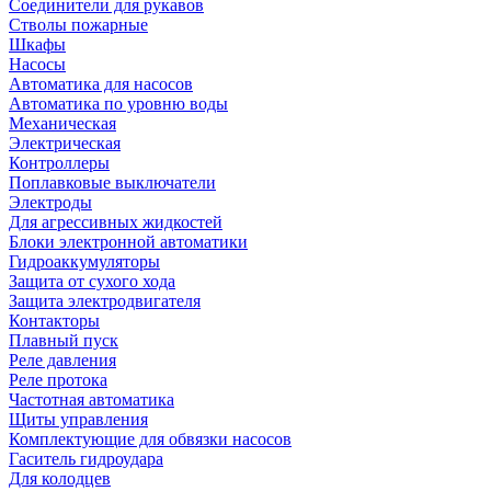
Соединители для рукавов
Стволы пожарные
Шкафы
Насосы
Автоматика для насосов
Автоматика по уровню воды
Механическая
Электрическая
Контроллеры
Поплавковые выключатели
Электроды
Для агрессивных жидкостей
Блоки электронной автоматики
Гидроаккумуляторы
Защита от сухого хода
Защита электродвигателя
Контакторы
Плавный пуск
Реле давления
Реле протока
Частотная автоматика
Щиты управления
Комплектующие для обвязки насосов
Гаситель гидроудара
Для колодцев