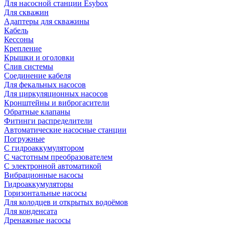
Для насосной станции Esybox
Для скважин
Адаптеры для скважины
Кабель
Кессоны
Крепление
Крышки и оголовки
Слив системы
Соединение кабеля
Для фекальных насосов
Для циркуляционных насосов
Кронштейны и виброгасители
Обратные клапаны
Фитинги распределители
Автоматические насосные станции
Погружные
С гидроаккумулятором
С частотным преобразователем
С электронной автоматикой
Вибрационные насосы
Гидроаккумуляторы
Горизонтальные насосы
Для колодцев и открытых водоёмов
Для конденсата
Дренажные насосы