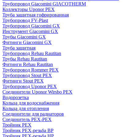
Трубопровод Giacomini GIACOTHERM
Коллекторы Uponor PEX
Труба защитная гофрированная
Трубопровод FV-Plast
Трубопровод Giacomini GX
Инструмент Giacomini GX
Трубы Giacomini GX
Фитинги Giacomini GX
Труба защитная
Трубопровод Rehau Rautitan
Трубы Rehau Rautitan
Фитинги Rehau Rautitan
Трубопровод Rommer PEX
Трубопровод Stout PEX
Фитинги Stout PEX
Трубопровод Uponor PEX
Соединители Uponor Wirsbo PEX
Водорозетка
Кольца для водоснабжения
Кольца для отопления
Соединители для радиаторов
Соединитель PEX-PEX
Тройник PEX
Тройник PEX-резьба ВР
Тройник PEX-резьба НР