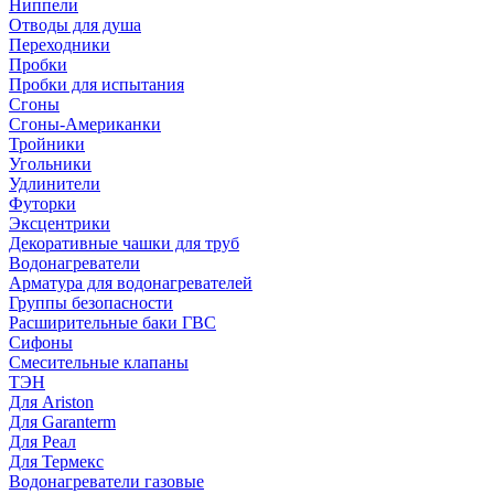
Ниппели
Отводы для душа
Переходники
Пробки
Пробки для испытания
Сгоны
Сгоны-Американки
Тройники
Угольники
Удлинители
Футорки
Эксцентрики
Декоративные чашки для труб
Водонагреватели
Арматура для водонагревателей
Группы безопасности
Расширительные баки ГВС
Сифоны
Смесительные клапаны
ТЭН
Для Ariston
Для Garanterm
Для Реал
Для Термекс
Водонагреватели газовые