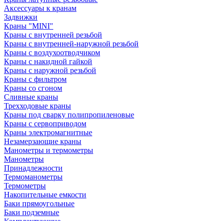
Аксессуары к кранам
Задвижки
Краны "MINI"
Краны с внутренней резьбой
Краны с внутренней-наружной резьбой
Краны с воздухоотводчиком
Краны с накидной гайкой
Краны с наружной резьбой
Краны с фильтром
Краны со сгоном
Сливные краны
Трехходовые краны
Краны под сварку полипропиленовые
Краны с сервоприводом
Краны электромагнитные
Незамерзающие краны
Манометры и термометры
Манометры
Принадлежности
Термоманометры
Термометры
Накопительные емкости
Баки прямоугольные
Баки подземные