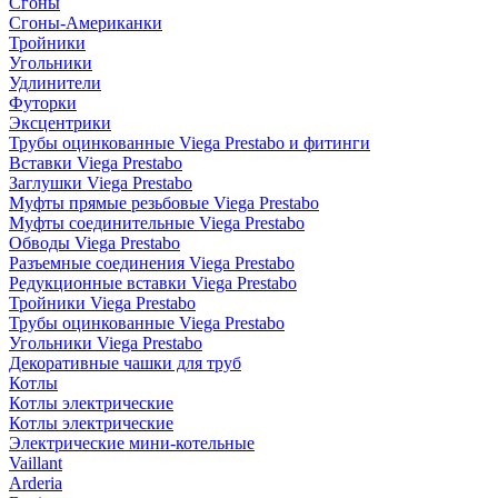
Сгоны
Сгоны-Американки
Тройники
Угольники
Удлинители
Футорки
Эксцентрики
Трубы оцинкованные Viega Prestabo и фитинги
Вставки Viega Prestabo
Заглушки Viega Prestabo
Муфты прямые резьбовые Viega Prestabo
Муфты соединительные Viega Prestabo
Обводы Viega Prestabo
Разъемные соединения Viega Prestabo
Редукционные вставки Viega Prestabo
Тройники Viega Prestabo
Трубы оцинкованные Viega Prestabo
Угольники Viega Prestabo
Декоративные чашки для труб
Котлы
Котлы электрические
Котлы электрические
Электрические мини-котельные
Vaillant
Arderia