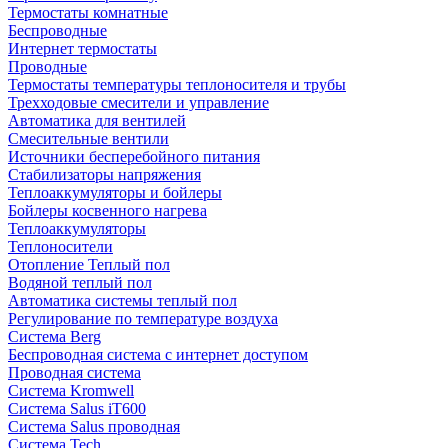
Термостаты комнатные
Беспроводные
Интернет термостаты
Проводные
Термостаты температуры теплоносителя и трубы
Трехходовые смесители и управление
Автоматика для вентилей
Смесительные вентили
Источники бесперебойного питания
Стабилизаторы напряжения
Теплоаккумуляторы и бойлеры
Бойлеры косвенного нагрева
Теплоаккумуляторы
Теплоносители
Отопление Теплый пол
Водяной теплый пол
Автоматика системы теплый пол
Регулирование по температуре воздуха
Система Berg
Беспроводная система с интернет доступом
Проводная система
Система Kromwell
Система Salus iT600
Система Salus проводная
Система Tech