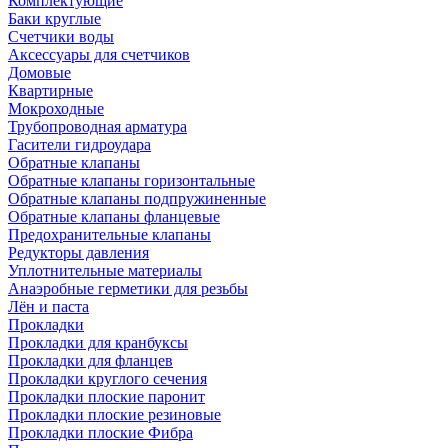
Комплектующие
Баки круглые
Счетчики воды
Аксессуары для счетчиков
Домовые
Квартирные
Мокроходные
Трубопроводная арматура
Гасители гидроудара
Обратные клапаны
Обратные клапаны горизонтальные
Обратные клапаны подпружиненные
Обратные клапаны фланцевые
Предохранительные клапаны
Редукторы давления
Уплотнительные материалы
Анаэробные герметики для резьбы
Лён и паста
Прокладки
Прокладки для кранбуксы
Прокладки для фланцев
Прокладки круглого сечения
Прокладки плоские паронит
Прокладки плоские резиновые
Прокладки плоские Фибра