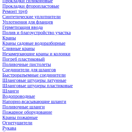
Прокладки силиконовые
Прокладки фторопластовые
Ремонт труб
Синтетические уплотнители
Уплотнения для фланцев
Герметизация ввода
Полив и благоустройство участка
Краны
Краны садовые водоразборные
Сливные краны
Незамерзающие краны и колонки
Погреб пластиковый
Поливочные пистолеты
Соединители для шлангов
Быстроразъемные соединители
Шланговые штуцеры латунные
Шланговые штуцеры пластиковые
Шланги
Водопроводные
Напорно-всасывающие шланги
Поливочные шланги
Пожарное оборудование
Краны пожарные
Огнетушители
Рукава