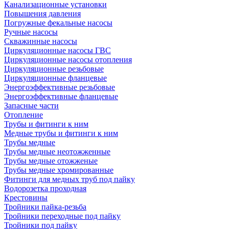
Канализационные установки
Повышения давления
Погружные фекальные насосы
Ручные насосы
Скважинные насосы
Циркуляционные насосы ГВС
Циркуляционные насосы отопления
Циркуляционные резьбовые
Циркуляционные фланцевые
Энергоэффективные резьбовые
Энергоэффективные фланцевые
Запасные части
Отопление
Трубы и фитинги к ним
Медные трубы и фитинги к ним
Трубы медные
Трубы медные неотожженные
Трубы медные отожженые
Трубы медные хромированные
Фитинги для медных труб под пайку
Водорозетка проходная
Крестовины
Тройники пайка-резьба
Тройники переходные под пайку
Тройники под пайку