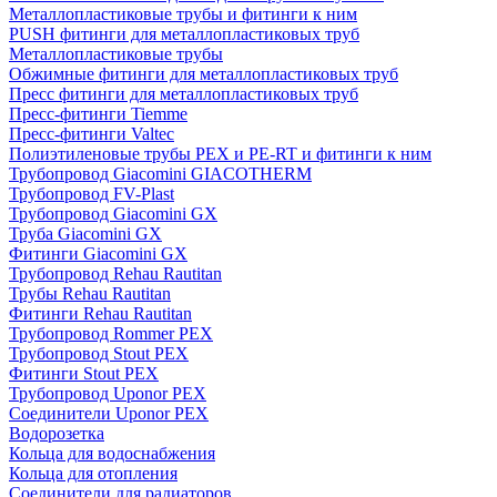
Металлопластиковые трубы и фитинги к ним
PUSH фитинги для металлопластиковых труб
Металлопластиковые трубы
Обжимные фитинги для металлопластиковых труб
Пресс фитинги для металлопластиковых труб
Пресс-фитинги Tiemme
Пресс-фитинги Valtec
Полиэтиленовые трубы PEX и PE-RT и фитинги к ним
Трубопровод Giacomini GIACOTHERM
Трубопровод FV-Plast
Трубопровод Giacomini GX
Труба Giacomini GX
Фитинги Giacomini GX
Трубопровод Rehau Rautitan
Трубы Rehau Rautitan
Фитинги Rehau Rautitan
Трубопровод Rommer PEX
Трубопровод Stout PEX
Фитинги Stout PEX
Трубопровод Uponor PEX
Соединители Uponor PEX
Водорозетка
Кольца для водоснабжения
Кольца для отопления
Соединители для радиаторов