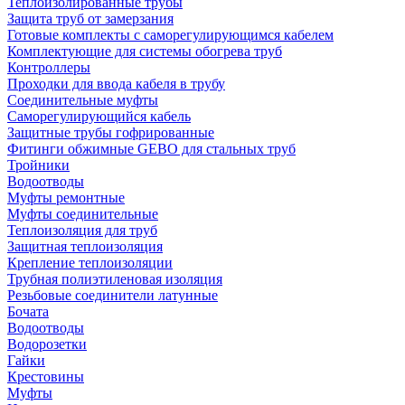
Теплоизолированные трубы
Защита труб от замерзания
Готовые комплекты с саморегулирующимся кабелем
Комплектующие для системы обогрева труб
Контроллеры
Проходки для ввода кабеля в трубу
Соединительные муфты
Саморегулирующийся кабель
Защитные трубы гофрированные
Фитинги обжимные GEBO для стальных труб
Тройники
Водоотводы
Муфты ремонтные
Муфты соединительные
Теплоизоляция для труб
Защитная теплоизоляция
Крепление теплоизоляции
Трубная полиэтиленовая изоляция
Резьбовые соединители латунные
Бочата
Водоотводы
Водорозетки
Гайки
Крестовины
Муфты