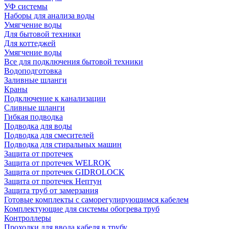
УФ системы
Наборы для анализа воды
Умягчение воды
Для бытовой техники
Для коттеджей
Умягчение воды
Все для подключения бытовой техники
Водоподготовка
Заливные шланги
Краны
Подключение к канализации
Сливные шланги
Гибкая подводка
Подводка для воды
Подводка для смесителей
Подводка для стиральных машин
Защита от протечек
Защита от протечек WELROK
Защита от протечек GIDROLOCK
Защита от протечек Нептун
Защита труб от замерзания
Готовые комплекты с саморегулирующимся кабелем
Комплектующие для системы обогрева труб
Контроллеры
Проходки для ввода кабеля в трубу