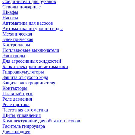
Соединители для рукавов
Стволы пожарные
Шкафы
Насосы
Автоматика для насосов
Автоматика по уровню воды
Механическая
Электрическая
Контроллеры
Поплавковые выключатели
Электроды
Для агрессивных жидкостей
Блоки электронной автоматики
Гидроаккумуляторы
Защита от сухого хода
Защита электродвигателя
Контакторы
Плавный пуск
Реле давления
Реле протока
Частотная автоматика
Щиты управления
Комплектующие для обвязки насосов
Гаситель гидроудара
Для колодцев