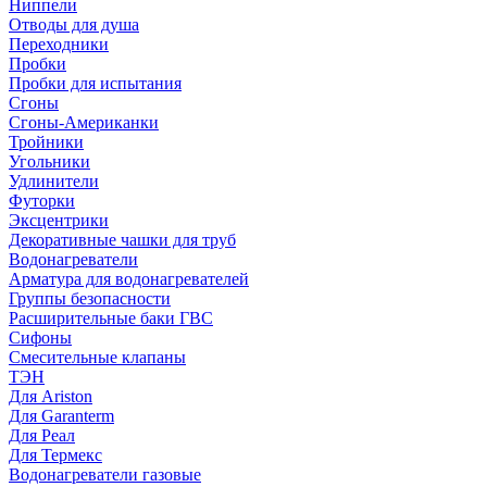
Ниппели
Отводы для душа
Переходники
Пробки
Пробки для испытания
Сгоны
Сгоны-Американки
Тройники
Угольники
Удлинители
Футорки
Эксцентрики
Декоративные чашки для труб
Водонагреватели
Арматура для водонагревателей
Группы безопасности
Расширительные баки ГВС
Сифоны
Смесительные клапаны
ТЭН
Для Ariston
Для Garanterm
Для Реал
Для Термекс
Водонагреватели газовые