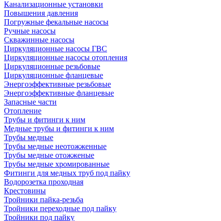
Канализационные установки
Повышения давления
Погружные фекальные насосы
Ручные насосы
Скважинные насосы
Циркуляционные насосы ГВС
Циркуляционные насосы отопления
Циркуляционные резьбовые
Циркуляционные фланцевые
Энергоэффективные резьбовые
Энергоэффективные фланцевые
Запасные части
Отопление
Трубы и фитинги к ним
Медные трубы и фитинги к ним
Трубы медные
Трубы медные неотожженные
Трубы медные отожженые
Трубы медные хромированные
Фитинги для медных труб под пайку
Водорозетка проходная
Крестовины
Тройники пайка-резьба
Тройники переходные под пайку
Тройники под пайку