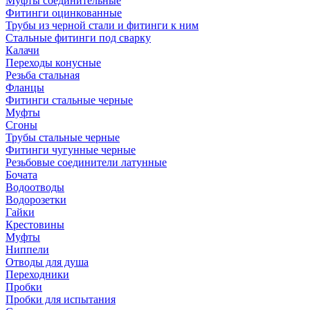
Муфты соединительные
Фитинги оцинкованные
Трубы из черной стали и фитинги к ним
Стальные фитинги под сварку
Калачи
Переходы конусные
Резьба стальная
Фланцы
Фитинги стальные черные
Муфты
Сгоны
Трубы стальные черные
Фитинги чугунные черные
Резьбовые соединители латунные
Бочата
Водоотводы
Водорозетки
Гайки
Крестовины
Муфты
Ниппели
Отводы для душа
Переходники
Пробки
Пробки для испытания