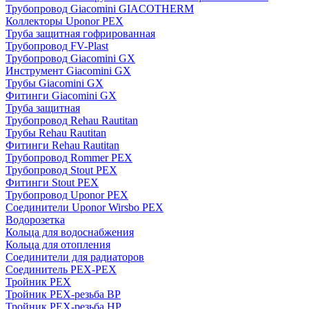
Трубопровод Giacomini GIACOTHERM
Коллекторы Uponor PEX
Труба защитная гофрированная
Трубопровод FV-Plast
Трубопровод Giacomini GX
Инструмент Giacomini GX
Трубы Giacomini GX
Фитинги Giacomini GX
Труба защитная
Трубопровод Rehau Rautitan
Трубы Rehau Rautitan
Фитинги Rehau Rautitan
Трубопровод Rommer PEX
Трубопровод Stout PEX
Фитинги Stout PEX
Трубопровод Uponor PEX
Соединители Uponor Wirsbo PEX
Водорозетка
Кольца для водоснабжения
Кольца для отопления
Соединители для радиаторов
Соединитель PEX-PEX
Тройник PEX
Тройник PEX-резьба ВР
Тройник PEX-резьба НР