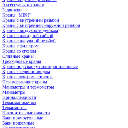
Аксессуары к кранам
Задвижки
Краны "MINI"
Краны с внутренней резьбой
Краны с внутренней-наружной резьбой
Краны с воздухоотводчиком
Краны с накидной гайкой
Краны с наружной резьбой
Краны с фильтром
Краны со сгоном
Сливные краны
Трехходовые краны
Краны под сварку полипропиленовые
Краны с сервоприводом
Краны электромагнитные
Незамерзающие краны
Манометры и термометры
Манометры
Принадлежности
Термоманометры
Термометры
Накопительные емкости
Баки прямоугольные
Баки подземные