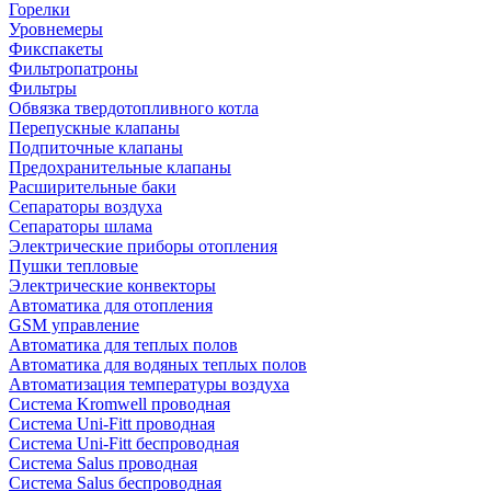
Горелки
Уровнемеры
Фикспакеты
Фильтропатроны
Фильтры
Обвязка твердотопливного котла
Перепускные клапаны
Подпиточные клапаны
Предохранительные клапаны
Расширительные баки
Сепараторы воздуха
Сепараторы шлама
Электрические приборы отопления
Пушки тепловые
Электрические конвекторы
Автоматика для отопления
GSM управление
Автоматика для теплых полов
Автоматика для водяных теплых полов
Автоматизация температуры воздуха
Система Kromwell проводная
Система Uni-Fitt проводная
Система Uni-Fitt беспроводная
Система Salus проводная
Система Salus беспроводная