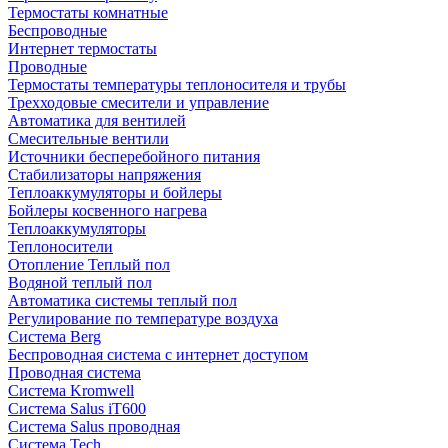
Термостаты комнатные
Беспроводные
Интернет термостаты
Проводные
Термостаты температуры теплоносителя и трубы
Трехходовые смесители и управление
Автоматика для вентилей
Смесительные вентили
Источники бесперебойного питания
Стабилизаторы напряжения
Теплоаккумуляторы и бойлеры
Бойлеры косвенного нагрева
Теплоаккумуляторы
Теплоносители
Отопление Теплый пол
Водяной теплый пол
Автоматика системы теплый пол
Регулирование по температуре воздуха
Система Berg
Беспроводная система с интернет доступом
Проводная система
Система Kromwell
Система Salus iT600
Система Salus проводная
Система Tech